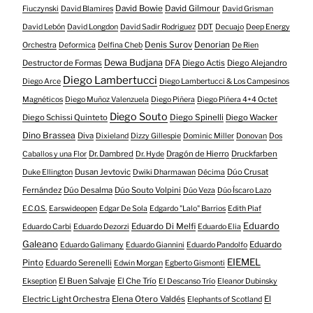
David Bowie
David Gilmour
Fiuczynski
David Blamires
David Grisman
David Lebón
David Longdon
David Sadir Rodriguez
DDT
Decuajo
Deep Energy
Denis Surov
Denorian
Orchestra
Deformica
Delfina Cheb
De Rien
Dewa Budjana
Destructor de Formas
DFA
Diego Actis
Diego Alejandro
Diego Lambertucci
Diego Arce
Diego Lambertucci & Los Campesinos
Magnéticos
Diego Muñoz Valenzuela
Diego Piñera
Diego Piñera 4+4 Octet
Diego Souto
Diego Schissi Quinteto
Diego Spinelli
Diego Wacker
Dino Brassea
Diva
Dixieland
Dizzy Gillespie
Dominic Miller
Donovan
Dos
Dr. Dambred
Dragón de Hierro
Druckfarben
Caballos y una Flor
Dr. Hyde
Dusan Jevtovic
Dúo Crusat
Duke Ellington
Dwiki Dharmawan
Décima
Fernández
Dúo Desalma
Dúo Souto Volpini
Dúo Veza
Dúo Íscaro Lazo
E.C.O.S.
Earswideopen
Edgar De Sola
Edgardo "Lalo" Barrios
Edith Piaf
Eduardo
Eduardo Di Melfi
Eduardo Carbi
Eduardo Dezorzi
Eduardo Elia
Galeano
Eduardo
Eduardo Galimany
Eduardo Giannini
Eduardo Pandolfo
EIEMEL
Pinto
Eduardo Serenelli
Edwin Morgan
Egberto Gismonti
El Buen Salvaje
El Che Trío
Ekseption
El Descanso Trío
Eleanor Dubinsky
Electric Light Orchestra
Elena Otero Valdés
El
Elephants of Scotland