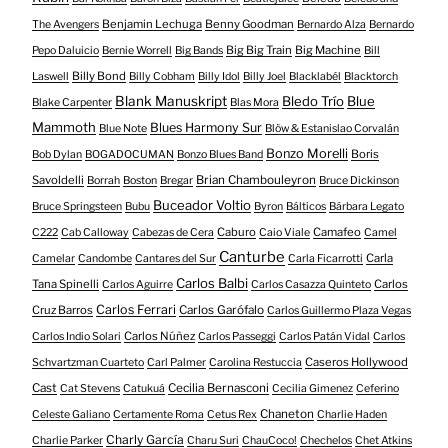
Benjamin Lechuga
Benny Goodman
The Avengers
Bernardo Alza
Bernardo
Big Big Train
Big Machine
Pepo Daluicio
Bernie Worrell
Big Bands
Bill
Billy Bond
Laswell
Billy Cobham
Billy Idol
Billy Joel
Blacklabél
Blacktorch
Blank Manuskript
Bledo Trío
Blue
Blake Carpenter
Blas Mora
Mammoth
Blues Harmony Sur
Blue Note
Blöw & Estanislao Corvalán
Bonzo Morelli
Boris
Bob Dylan
BOGADOCUMAN
Bonzo Blues Band
Savoldelli
Brian Chambouleyron
Borrah
Boston
Bregar
Bruce Dickinson
Buceador Voltio
Bruce Springsteen
Bubu
Byron
Bálticos
Bárbara Legato
Caburo
Camafeo
C222
Cab Calloway
Cabezas de Cera
Caio Viale
Camel
Canturbe
Carla
Camelar
Candombe
Cantares del Sur
Carla Ficarrotti
Carlos Balbi
Tana Spinelli
Carlos
Carlos Aguirre
Carlos Casazza Quinteto
Carlos Ferrari
Cruz Barros
Carlos Garófalo
Carlos Guillermo Plaza Vegas
Carlos Núñez
Carlos Indio Solari
Carlos Passeggi
Carlos Patán Vidal
Carlos
Caseros Hollywood
Schvartzman Cuarteto
Carl Palmer
Carolina Restuccia
Cast
Cecilia Bernasconi
Cat Stevens
Catukuá
Cecilia Gimenez
Ceferino
Chaneton
Celeste Galiano
Certamente Roma
Cetus Rex
Charlie Haden
Charly García
Charlie Parker
Charu Suri
ChauCoco!
Chechelos
Chet Atkins