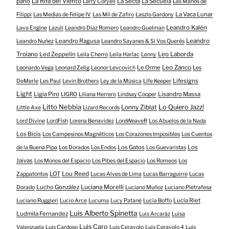
parió
La Rifa del Viento
La Secta
La Secuela
Larry Coryell
Las Manos de
La Vaca Lunar
Filippi
Las Medias de Felipe IV
Las Mil de Zafiro
Laszlo Gardony
Leandro Kalén
Lava Engine
Lazuli
Leandro Diaz Romero
Leandro Guelman
Leandro Ragusa
Leandro
Leandro Nuñez
Leandro Sayanes & Si Vos Querés
Troiano
Led Zeppelin
Leo Laborda
Leila Cherro
Leila Harlac
Lenny
Le Orme
Leo Zanco
Leonardo Vega
Leonard Zelig
Leonor Levcovich
Les
Lifesigns
DeMerle
Les Paul
Levin Brothers
Ley de la Música
Life Keeper
Light
Ligia Piro
Lisandro Massa
LIGRO
Liliana Herrero
Lindsay Cooper
Litto Nebbia
Lonny Ziblat
Lo Quiero Jazz!
Little Axe
Lizard Records
Lord Divine
LordFish
Lorena Benavidez
LoreWeaveR
Los Abuelos de la Nada
Los Bicis
Los Campesinos Magnéticos
Los Corazones Imposibles
Los Cuentos
Los Gatos
Los
de la Buena Pipa
Los Dorados
Los Endos
Los Guevaristas
Jaivas
Los Monos del Espacio
Los Pibes del Espacio
Los Romeos
Los
LOT
Lou Reed
Zappatontos
Lucas Alves de Lima
Lucas Barraguirre
Lucas
Lucho González
Luciana Morelli
Dorado
Luciano Muñoz
Luciano Pietrafesa
Lucía Riet
Luciano Ruggieri
Lucio Arce
Lucuma
Lucy Patané
Lucía Boffo
Luis Alberto Spinetta
Ludmila Fernandez
Luis Arcaráz
Luisa
Luis Caro
Valenzuela
Luis Cardoso
Luis Ceravolo
Luis Ceravolo 4
Luis