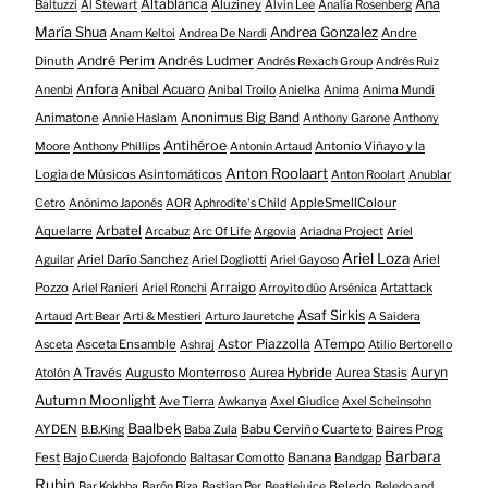
Altablanca
Ana
Aluziney
Baltuzzi
Al Stewart
Alvin Lee
Analía Rosenberg
María Shua
Andrea Gonzalez
Andre
Anam Keltoi
Andrea De Nardi
André Perim
Andrés Ludmer
Dinuth
Andrés Rexach Group
Andrés Ruiz
Anfora
Anibal Acuaro
Anenbi
Anibal Troilo
Anielka
Anima
Anima Mundi
Animatone
Anonimus Big Band
Annie Haslam
Anthony Garone
Anthony
Antihéroe
Antonio Viñayo y la
Moore
Anthony Phillips
Antonin Artaud
Anton Roolaart
Logia de Músicos Asintomáticos
Anton Roolart
Anublar
AppleSmellColour
Cetro
Anónimo Japonés
AOR
Aphrodite's Child
Aquelarre
Arbatel
Arcabuz
Arc Of Life
Argovia
Ariadna Project
Ariel
Ariel Loza
Ariel Darío Sanchez
Ariel
Aguilar
Ariel Dogliotti
Ariel Gayoso
Pozzo
Arraigo
Artattack
Ariel Ranieri
Ariel Ronchi
Arroyito dúo
Arsénica
Asaf Sirkis
Artaud
Art Bear
Arti & Mestieri
Arturo Jauretche
A Saidera
Astor Piazzolla
Asceta Ensamble
ATempo
Asceta
Ashraj
Atilio Bertorello
Auryn
A Través
Augusto Monterroso
Aurea Hybride
Aurea Stasis
Atolón
Autumn Moonlight
Ave Tierra
Awkanya
Axel Giudice
Axel Scheinsohn
Baalbek
AYDEN
Babu Cerviño Cuarteto
Baires Prog
B.B.King
Baba Zula
Barbara
Fest
Banana
Bajo Cuerda
Bajofondo
Baltasar Comotto
Bandgap
Rubin
Beledo
Bar Kokhba
Barón Biza
Bastian Per
Beatlejuice
Beledo and