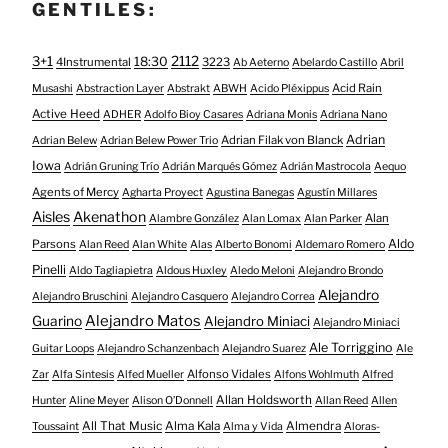
GENTILES:
3+1
2112
18:30
4Instrumental
3223
Ab Aeterno
Abelardo Castillo
Abril
Acid Rain
Musashi
Abstraction Layer
Abstrakt
ABWH
Acido Pléxippus
Active Heed
ADHER
Adolfo Bioy Casares
Adriana Monis
Adriana Nano
Adrian
Adrian Filak von Blanck
Adrian Belew
Adrian Belew Power Trio
Iowa
Adrián Gruning Trío
Adrián Marqués Gómez
Adrián Mastrocola
Aequo
Agents of Mercy
Agharta Proyect
Agustina Banegas
Agustín Millares
Aisles
Akenathon
Alan
Alambre González
Alan Lomax
Alan Parker
Aldo
Parsons
Alan Reed
Alan White
Alas
Alberto Bonomi
Aldemaro Romero
Pinelli
Aldo Tagliapietra
Aldous Huxley
Aledo Meloni
Alejandro Brondo
Alejandro
Alejandro Bruschini
Alejandro Casquero
Alejandro Correa
Alejandro Matos
Guarino
Alejandro Miniaci
Alejandro Miniaci
Ale Torriggino
Guitar Loops
Alejandro Schanzenbach
Alejandro Suarez
Ale
Alfonso Vidales
Zar
Alfa Sintesis
Alfed Mueller
Alfons Wohlmuth
Alfred
Allan Holdsworth
Hunter
Aline Meyer
Alison O​’​Donnell
Allan Reed
Allen
All That Music
Alma Kala
Almendra
Toussaint
Alma y Vida
Aloras-