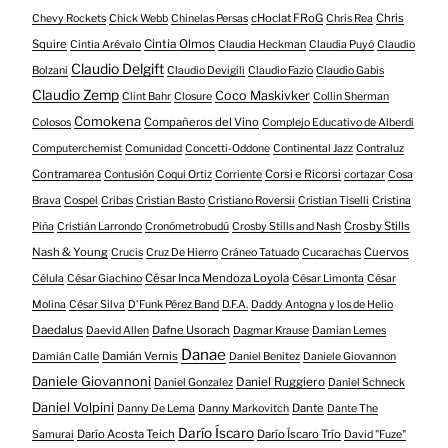
cHoclat FRoG
Chris
Chevy Rockets
Chick Webb
Chinelas Persas
Chris Rea
Squire
Cintia Olmos
Cintia Arévalo
Claudia Heckman
Claudia Puyó
Claudio
Claudio Delgift
Bolzani
Claudio Devigili
Claudio Fazio
Claudio Gabis
Claudio Zemp
Coco Maskivker
Clint Bahr
Closure
Collin Sherman
Comokena
Compañeros del Vino
Colosos
Complejo Educativo de Alberdi
Computerchemist
Comunidad
Concetti-Oddone
Continental Jazz
Contraluz
Contramarea
Corsi e Ricorsi
Contusión
Coqui Ortiz
Corriente
cortazar
Cosa
Brava
Cospel
Cribas
Cristian Basto
Cristiano Roversii
Cristian Tiselli
Cristina
Crosby Stills
Piña
Cristián Larrondo
Cronómetrobudú
Crosby Stills and Nash
Nash & Young
Cuervos
Crucis
Cruz De Hierro
Cráneo Tatuado
Cucarachas
César Inca Mendoza Loyola
Célula
César Giachino
César Limonta
César
Molina
César Silva
D'Funk Pérez Band
D.F.A.
Daddy Antogna y los de Helio
Daedalus
Dafne Usorach
Daevid Allen
Dagmar Krause
Damian Lemes
Danae
Damián Vernis
Damián Calle
Daniel Benitez
Daniele Giovannon
Daniele Giovannoni
Daniel Ruggiero
Daniel Gonzalez
Daniel Schneck
Daniel Volpini
Dante
Danny De Lema
Danny Markovitch
Dante The
Darío Íscaro
Darío Acosta Teich
Darío Íscaro Trío
Samurai
David "Fuze"