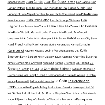
Juan Farré
Juan Cortés
Juan Forche
Juan
Juancho Vargas
Juan Gabino
Juanjo Sunda
Gabino Peláez
Juan Gelman
Juan Izkierdo Grupo
Juan
Lucangioli
Juan Miguel Carotenuto
Juan Pablo Compaired
Juan Pablo Navarro
Juan Pollo Raffo
Juan
Juanpidecesare
Juan Raffo Jorge Minissale
Regidor
Julio Cortazar
Julian Julien
Juan Sasiain
Juan Trapani
Julia Zenko
Julio Presas
Julio Frade Trio
Julio Mazziotti
Julio Ricardo Estefan
Juli
Kafod
Umezawa
Julián Gallo
Julián Marcipar
Julián Solarz
Kansas City Style
Kant Freud Kafka
Kaoll
Karina Corradini
Karana Mudra
Karenautas
Karmamoi
Keith
Keaggy Levin y Marotta
Kawken
Keep the Dog
Emerson
Kevin Bartlett
Kharmina Buranna
Kevin Glasgow
Kevin Kastning
La
King Crimson
La Alianza
Kimey Gómez
KnockOut
Kuropa
L'Hermité
Barca
La Cara de los Últimos
La Caja
La Bastilla
La Cruda Mandril
La
La Cría
Créme Swing Jazz Band
La Desatanudos
La Dieta de Worms
La Doble
La Gota
La Herencia de
Nelson
Laermandá
La Finca de Laurento
Pablo
Lalo de
La Increíble Fuga de Triángulos
La Joven Guarrior
Lakranya
los Santos
Lalo Huber
Lalo Schifrin
La Máquina Cinemática
La Máquina de
La Perra que los
Hacer Pájaros
La Pequeña Banda de Trícupa
La Percanta