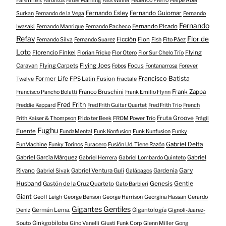
Farenheit
Farolitos
Fates Warning
Fats Waller
Federico Pierro
Felipe Abel
Fernando Esley
Fernando Guiomar
Surkan
Fernando de la Vega
Fernando
Fernando
Fernando Picado
Iwasaki
Fernando Manrique
Fernando Pacheco
Refay
Flor de
Ficción
Fion
Fernando Silva
Fernando Suarez
Fish
Fito Páez
Loto
Florencio Finkel
Flying
Florian Fricke
Flor Otero
Flor Sur Chelo Trío
Caravan
Flying Carpets
Flying Joes
Focus
Fobos
Fontanarrosa
Forever
Francisco Batista
Former Life
FPS Latin Fusion
Twelve
Fractale
Franco Bruschini
Frank Zappa
Francisco Pancho Bolatti
Frank Emilio Flynn
Fred Frith
Freddie Keppard
Fred Frith Guitar Quartet
Fred Frith Trio
French
Fruta Groove
Frith Kaiser & Thompson
Frido ter Beek
FROM Power Trío
Frágil
Fughu
Fuente
FundaMental
Funk Konfusion
Funk Kunfusion
Funky
Gabriel Delta
FunMachine
Funky Torinos
Furacero
Fusión Ud. Tiene Razón
Gabriel García Márquez
Gabriel
Gabriel Herrera
Gabriel Lombardo Quinteto
Gary
Rivano
Gabriel Ventura Gulí
Gardenia
Gabriel Sivak
Galápagos
Husband
Gentle
Gastón de la Cruz Quarteto
Genesis
Gato Barbieri
Giant
Geoff Leigh
George Benson
George Harrison
Georgina Hassan
Gerardo
Gigantes Gentiles
Germán Lema.
Gigantología
Deniz
Gignoli-Juarez-
Ginkgobiloba
Souto
Gino Vanelli
Giusti Funk Corp
Glenn Miller
Gong