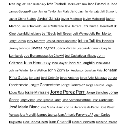
Iván Tarabelli
Jaco Pastorius
Jade
Iván Iñiguez
Iván Rusansky
Jack Rozz Trío
Jano
James George Frazer
James Taylor
Jan Fiala
Jasmín Narvaja
Jati Signorio
Javier García
Javier
Javier Chino Suárez
Javier Madrazo
Javier Malosetti
Mareco
Jazz Cuvée
Javier Robledo
Javier Villafañe
Javi Herrera
Jaén Kieff
JC
Jeff Beck
Jeff Green
Cinel
Jean Michel Jarre
Jeff Wayne
Jelly Roll Morton
Jethro Tull
Jimi Hendrix
Jerry Garcia
Jerry Marotta
Jesus Christ Superstar
Jinetes negros
Joaco Vaccari
Jimmy Johnson
Joaquín Fridman
Joaquín
Joe Bonamassa
John
Lombardo
Joe Chawki
Joel Castañeda Iñiguez
John Hennessy
Coltrane
John McLaughlin
John Mayer
John Miles
John Zorn
Jonatan
Johnny Winter
John Wetton
Jon Anderson
Jonatan Piña
Piña Duluc
Jorge
Jon Lord
Jordi Cebrián
Jorge Antares
Jorge Ariel Madrazo
Jorge Garacotche
Fandermole
Jorge González
Jorge Larrosa
Jorge
Jorge Perez Perri
Jorge Minissale
Jorge Sanchez
Jorge
López Ruiz
Senno
Jorge Zima
Jose Ignacio Lares
José Antonio Bottiroli
José Carballido
José María Blanc
José María Blanc con La Herencia de Pablo.
José Pérez
Vargas
Jota Morelli
Juampy Juarez
Juan Antonio Ferreyra JAF
Juan Carlos
Juan Chianelli
Baglietto
Juan Carlos Onetti
Juanchi Vidoletti
Juancho Perone