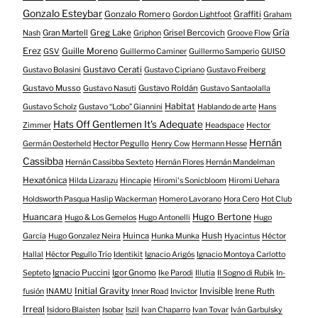
Gonzalo Esteybar
Gonzalo Romero
Graffiti
Gordon Lightfoot
Graham
Gría
Gran Martell
Greg Lake
Grisel Bercovich
Nash
Griphon
Groove Flow
Erez
Guille Moreno
GSV
Guillermo Caminer
Guillermo Samperio
GUISO
Gustavo Cerati
Gustavo Bolasini
Gustavo Cipriano
Gustavo Freiberg
Gustavo Musso
Gustavo Roldán
Gustavo Nasuti
Gustavo Santaolalla
Habitat
Gustavo Scholz
Gustavo “Lobo” Giannini
Hablando de arte
Hans
Hats Off Gentlemen It's Adequate
Zimmer
Headspace
Hector
Hernán
Hector Pegullo
Germán Oesterheld
Henry Cow
Hermann Hesse
Cassibba
Hernán Cassibba Sexteto
Hernán Flores
Hernán Mandelman
Hexatónica
Hilda Lizarazu
Hincapie
Hiromi's Sonicbloom
Hiromi Uehara
Holdsworth Pasqua Haslip Wackerman
Homero Lavorano
Hora Cero
Hot Club
Huancara
Hugo Bertone
Hugo & Los Gemelos
Hugo Antonelli
Hugo
Huinca
Hush
García
Hugo Gonzalez Neira
Hunka Munka
Hyacintus
Héctor
Hallal
Héctor Pegullo Trío
Identikit
Ignacio Arigós
Ignacio Montoya Carlotto
Ignacio Puccini
Igor Gnomo
Septeto
Ike Parodi
Illutia
Il Sogno di Rubik
In-
Initial Gravity
Invisible
Irene Ruth
fusión
INAMU
Inner Road
Invictor
Irreal
Isidoro Blaisten
Isobar
Iszil
Ivan Chaparro
Ivan Tovar
Iván Garbulsky