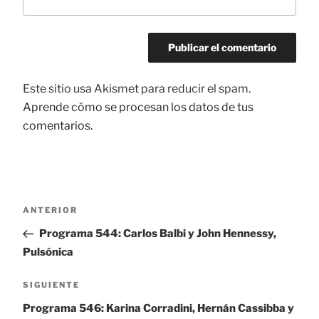
Este sitio usa Akismet para reducir el spam.
Aprende cómo se procesan los datos de tus
comentarios.
Navegación
ANTERIOR
Entrada
de
anterior:
Programa 544: Carlos Balbi y John Hennessy,
entradas
Pulsónica
SIGUIENTE
Siguiente
entrada
Programa 546: Karina Corradini, Hernán Cassibba y