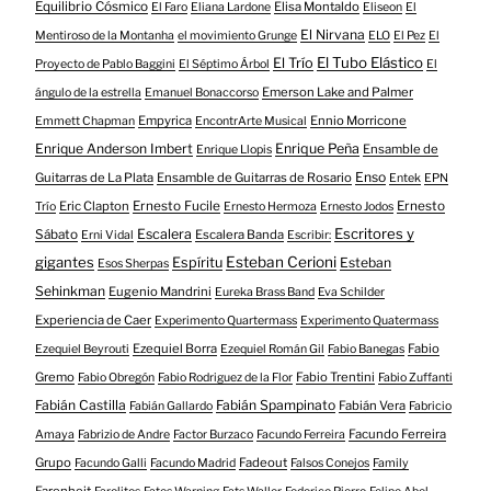
Equilibrio Cósmico
Elisa Montaldo
El Faro
Eliana Lardone
Eliseon
El
El Nirvana
Mentiroso de la Montanha
el movimiento Grunge
ELO
El Pez
El
El Tubo Elástico
El Trío
Proyecto de Pablo Baggini
El Séptimo Árbol
El
Emerson Lake and Palmer
ángulo de la estrella
Emanuel Bonaccorso
Empyrica
Ennio Morricone
Emmett Chapman
EncontrArte Musical
Enrique Anderson Imbert
Enrique Peña
Ensamble de
Enrique Llopis
Enso
Guitarras de La Plata
Ensamble de Guitarras de Rosario
Entek
EPN
Eric Clapton
Ernesto Fucile
Ernesto
Trío
Ernesto Hermoza
Ernesto Jodos
Escritores y
Escalera
Sábato
Escalera Banda
Erni Vidal
Escribir:
gigantes
Esteban Cerioni
Espíritu
Esteban
Esos Sherpas
Sehinkman
Eugenio Mandrini
Eureka Brass Band
Eva Schilder
Experiencia de Caer
Experimento Quartermass
Experimento Quatermass
Ezequiel Borra
Fabio
Ezequiel Beyrouti
Ezequiel Román Gil
Fabio Banegas
Gremo
Fabio Trentini
Fabio Obregón
Fabio Rodriguez de la Flor
Fabio Zuffanti
Fabián Castilla
Fabián Spampinato
Fabián Vera
Fabián Gallardo
Fabricio
Facundo Ferreira
Amaya
Fabrizio de Andre
Factor Burzaco
Facundo Ferreira
Grupo
Fadeout
Facundo Galli
Facundo Madrid
Falsos Conejos
Family