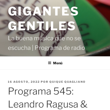
Saltar
GIGANTES
al
contenido
GENTILES
La buena música que no se
escucha | Programa de radio
Menú
PUBLICADO
16 AGOSTO, 2022
POR
QUIQUE QUAGLIANO
EL
Programa 545:
Leandro Ragusa &