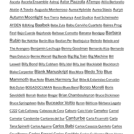
Astor Piazzolla
Asceta Ensamble
ATempo
Asceta
Ashraj
Atilio Bertorello
Auryn
A Través
Augusto Monterroso
Aurea Hybride
Aurea Stasis
Atolón
Autumn Moonlight
Ave Tierra
Awkanya
Axel Giudice
Axel Scheinsohn
Baalbek
AYDEN
Babu Cerviño Cuarteto
Baires Prog
B.B.King
Baba Zula
Barbara
Fest
Banana
Bajo Cuerda
Bajofondo
Baltasar Comotto
Bandgap
Rubin
Beledo
Bar Kokhba
Barón Biza
Bastian Per
Beatlejuice
Beledo and
Benjamin Lechuga
Benny Goodman
The Avengers
Bernardo Alza
Bernardo
Big Big Train
Big Machine
Pepo Daluicio
Bernie Worrell
Big Bands
Bill
Billy Bond
Laswell
Billy Cobham
Billy Idol
Billy Joel
Blacklabél
Blacktorch
Blank Manuskript
Bledo Trío
Blue
Blake Carpenter
Blas Mora
Mammoth
Blues Harmony Sur
Blue Note
Blöw & Estanislao Corvalán
Bonzo Morelli
Boris
Bob Dylan
BOGADOCUMAN
Bonzo Blues Band
Savoldelli
Brian Chambouleyron
Borrah
Boston
Bregar
Bruce Dickinson
Buceador Voltio
Bruce Springsteen
Bubu
Byron
Bálticos
Bárbara Legato
Caburo
Camafeo
C222
Cab Calloway
Cabezas de Cera
Caio Viale
Camel
Canturbe
Carla
Camelar
Candombe
Cantares del Sur
Carla Ficarrotti
Carlos Balbi
Tana Spinelli
Carlos
Carlos Aguirre
Carlos Casazza Quinteto
Carlos Ferrari
Cruz Barros
Carlos Garófalo