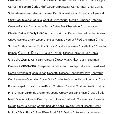
Carlos Guillermo Plaza Vegas
Carlos Núñez
Carlos Indio Solari
Carlos Passeggi
Carlos Patán Vidal
Carlos
Caseros Hollywood
Schvartzman Cuarteto
Carl Palmer
Carolina Restuccia
Cast
Cecilia Bernasconi
Cat Stevens
Catukuá
Cecilia Gimenez
Ceferino
Chaneton
Celeste Galiano
Certamente Roma
Cetus Rex
Charlie Haden
Charly García
Charlie Parker
Charu Suri
ChauCoco!
Chechelos
Chet Atkins
cHoclat FRoG
Chris
Chevy Rockets
Chick Webb
Chinelas Persas
Chris Rea
Squire
Cintia Olmos
Cintia Arévalo
Claudia Heckman
Claudia Puyó
Claudio
Claudio Delgift
Bolzani
Claudio Devigili
Claudio Fazio
Claudio Gabis
Claudio Zemp
Coco Maskivker
Clint Bahr
Closure
Collin Sherman
Comokena
Compañeros del Vino
Colosos
Complejo Educativo de Alberdi
Computerchemist
Comunidad
Concetti-Oddone
Continental Jazz
Contraluz
Contramarea
Corsi e Ricorsi
Contusión
Coqui Ortiz
Corriente
cortazar
Cosa
Brava
Cospel
Cribas
Cristian Basto
Cristiano Roversii
Cristian Tiselli
Cristina
Crosby Stills
Piña
Cristián Larrondo
Cronómetrobudú
Crosby Stills and Nash
Nash & Young
Cuervos
Crucis
Cruz De Hierro
Cráneo Tatuado
Cucarachas
César Inca Mendoza Loyola
Célula
César Giachino
César Limonta
César
Molina
César Silva
D'Funk Pérez Band
D.F.A.
Daddy Antogna y los de Helio