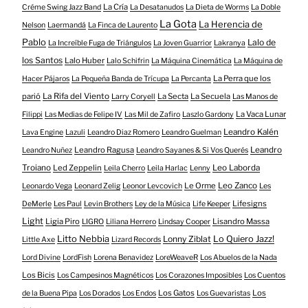
La Cría
Créme Swing Jazz Band
La Desatanudos
La Dieta de Worms
La Doble
La Gota
La Herencia de
Nelson
Laermandá
La Finca de Laurento
Pablo
Lalo de
La Increíble Fuga de Triángulos
La Joven Guarrior
Lakranya
los Santos
Lalo Huber
Lalo Schifrin
La Máquina Cinemática
La Máquina de
La Perra que los
Hacer Pájaros
La Pequeña Banda de Trícupa
La Percanta
parió
La Rifa del Viento
La Secta
La Secuela
Larry Coryell
Las Manos de
La Vaca Lunar
Filippi
Las Medias de Felipe IV
Las Mil de Zafiro
Laszlo Gardony
Leandro Kalén
Lava Engine
Lazuli
Leandro Diaz Romero
Leandro Guelman
Leandro Ragusa
Leandro
Leandro Nuñez
Leandro Sayanes & Si Vos Querés
Troiano
Led Zeppelin
Leo Laborda
Leila Cherro
Leila Harlac
Lenny
Le Orme
Leo Zanco
Leonardo Vega
Leonard Zelig
Leonor Levcovich
Les
Lifesigns
DeMerle
Les Paul
Levin Brothers
Ley de la Música
Life Keeper
Light
Ligia Piro
Lisandro Massa
LIGRO
Liliana Herrero
Lindsay Cooper
Litto Nebbia
Lonny Ziblat
Lo Quiero Jazz!
Little Axe
Lizard Records
Lord Divine
LordFish
Lorena Benavidez
LoreWeaveR
Los Abuelos de la Nada
Los Bicis
Los Campesinos Magnéticos
Los Corazones Imposibles
Los Cuentos
Los Gatos
Los
de la Buena Pipa
Los Dorados
Los Endos
Los Guevaristas