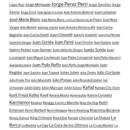
Jorge Perez Perri
Jorge Minissale
Jorge Sanchez
Jorge
López Ruiz
Senno
Jorge Zima
Jose Ignacio Lares
José Antonio Bottiroli
José Carballido
José María Blanc
José María Blanc con La Herencia de Pablo.
José Pérez
Vargas
Jota Morelli
Juampy Juarez
Juan Antonio Ferreyra JAF
Juan Carlos
Juan Chianelli
Baglietto
Juan Carlos Onetti
Juanchi Vidoletti
Juancho Perone
Juan Farré
Juan Cortés
Juan Forche
Juan
Juancho Vargas
Juan Gabino
Juanjo Sunda
Gabino Peláez
Juan Gelman
Juan Izkierdo Grupo
Juan
Lucangioli
Juan Miguel Carotenuto
Juan Pablo Compaired
Juan Pablo Navarro
Juan Pollo Raffo
Juan
Juanpidecesare
Juan Raffo Jorge Minissale
Regidor
Julio Cortazar
Julian Julien
Juan Sasiain
Juan Trapani
Julia Zenko
Julio Presas
Julio Frade Trio
Julio Mazziotti
Julio Ricardo Estefan
Juli
Kafod
Umezawa
Julián Gallo
Julián Marcipar
Julián Solarz
Kansas City Style
Kant Freud Kafka
Kaoll
Karina Corradini
Karana Mudra
Karenautas
Karmamoi
Keith
Keaggy Levin y Marotta
Kawken
Keep the Dog
Emerson
Kevin Bartlett
Kharmina Buranna
Kevin Glasgow
Kevin Kastning
La
King Crimson
La Alianza
Kimey Gómez
KnockOut
Kuropa
L'Hermité
Barca
La Cara de los Últimos
La Caja
La Bastilla
La Cruda Mandril
La