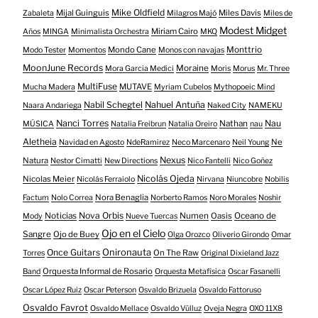
Mike Oldfield
Mijal Guinguis
Miles Davis
Zabaleta
Milagros Majó
Miles de
Modest Midget
Miriam Cairo
Años
MINGA
Minimalista Orchestra
MKQ
Mondo Cane
Monttrio
Modo Tester
Momentos
Monos con navajas
MoonJune Records
Moraine
Mora Garcia Medici
Moris
Morus
Mr. Three
MultiFuse
MUTAVE
Mucha Madera
Myriam Cubelos
Mythopoeic Mind
Nabil Schegtel
Nahuel Antuña
Naara Andariega
Naked City
NAMEKU
Nanci Torres
Nau
Nathan
MÚSICA
Natalia Freibrun
Natalia Oreiro
nau
Aletheia
Ne
Navidad en Agosto
NdeRamirez
Neco Marcenaro
Neil Young
Nexus
Natura
Nestor Cimatti
New Directions
Nico Fantelli
Nico Goñez
Nicolás Ojeda
Nicolas Meier
Nicolás Ferraiolo
Nirvana
Niuncobre
Nobilis
Nora Benaglia
Factum
Nolo Correa
Norberto Ramos
Noro Morales
Noshir
Nova Orbis
Noticias
Numen
Oasis
Oceano de
Mody
Nueve Tuercas
Ojo en el Cielo
Sangre
Ojo de Buey
Olga Orozco
Oliverio Girondo
Omar
Onironauta
Once Guitars
On The Raw
Torres
Original Dixieland Jazz
Orquesta Informal de Rosario
Band
Orquesta Metafísica
Oscar Fasanelli
Oscar López Ruiz
Oscar Peterson
Osvaldo Brizuela
Osvaldo Fattoruso
Osvaldo Favrot
Osvaldo Mellace
Osvaldo Vülluz
Oveja Negra
OXO 11X8