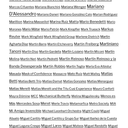
Mariano
Mariana Wenger
Marcos Cifuentes
Mariana Bianchini
D'Alessandro
Mariano Daneri
Mariano González Calo
Marian Rodríguez
Mario Benedetti
Marillion
Marina Masseilot
Marina Ruiz Matta
Mario
Markus
Mario Mátar
Morones
Mario Patrón
Mark Knopfler
Mark Trueack
Reuter
Martin
Mark Wingfield
Mark Wingfield Group
Marlene Dietrich
Martiniano
Agharta Diaz
Martin Freiberg
Martin Barre
Martin Etcheverry
Tanoni
Martín Lozano
Martín
Martín Diaz
Martín Gardella
Martín Miconi
Martín Reinoso
Martín Reinoso y la
Molina
Martín Neri
Martín Pedretti
Banda Desesperada
Martín Robbio
Martín Teglia
María Eva Albistur
Matías
Masada
Mask of Confidence
Mato Ruiz
Massacre
Matt Malley
Betti
Matías Betti Trío
Matías Damat
Matías Gonzalez
Matías Menarguez
Matías Merelli
Matías Merelli and the Titu Cusi Experience
Mauro Conforti
Mechanical Butterfly
Menos es
Mayra Dómine
MCC
Melina Moguilevsky
Meret
Más
Mercedes Sosa
Merle Travis
Metamorfica
Metro Society
MIA
Mi Amigo Invencible
Michael Leonhart Orchestra
Might Could
Miguel
Abuelo
Miguel Cantilo
Miguel Cantilo y Grupo Sur
Miguel Ibañez de la Cuesta
Miguel Lares
Miguel Laguna Crespo
Miguel Mateos
Miguel Randolfe
Miguel