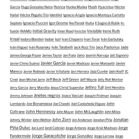
Huinca
Hush
García
Hugo Gonzalez Neira
Hunka Munka
Hyacintus
Héctor
Hallal
Héctor Pegullo Trío
Identikit
Ignacio Arigós
Ignacio Montoya Carlotto
Ignacio Puccini
Igor Gnomo
Septeto
Ike Parodi
Illutia
Il Sogno di Rubik
In-
Initial Gravity
Invisible
Irene Ruth
fusión
INAMU
Inner Road
Invictor
Irreal
Isidoro Blaisten
Isobar
Iszil
Ivan Chaparro
Ivan Tovar
Iván Garbulsky
Iván Tarabelli
Jaco Pastorius
Jade
Iván Iñiguez
Iván Rusansky
Jack Rozz Trío
Jano
James George Frazer
James Taylor
Jan Fiala
Jasmín Narvaja
Jati Signorio
Javier García
Javier
Javier Chino Suárez
Javier Madrazo
Javier Malosetti
Mareco
Jazz Cuvée
Javier Robledo
Javier Villafañe
Javi Herrera
Jaén Kieff
JC
Jeff Beck
Jeff Green
Cinel
Jean Michel Jarre
Jeff Wayne
Jelly Roll Morton
Jethro Tull
Jimi Hendrix
Jerry Garcia
Jerry Marotta
Jesus Christ Superstar
Jinetes negros
Joaco Vaccari
Jimmy Johnson
Joaquín Fridman
Joaquín
Joe Bonamassa
John
Lombardo
Joe Chawki
Joel Castañeda Iñiguez
John Hennessy
Coltrane
John McLaughlin
John Mayer
John Miles
John Zorn
Jonatan
Johnny Winter
John Wetton
Jon Anderson
Jonatan Piña
Piña Duluc
Jorge
Jon Lord
Jordi Cebrián
Jorge Antares
Jorge Ariel Madrazo
Jorge Garacotche
Fandermole
Jorge González
Jorge Larrosa
Jorge