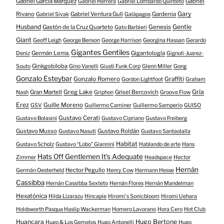
Gabriel García Márquez
Gabriel
Gabriel Herrera
Gabriel Lombardo Quinteto
Gary
Rivano
Gabriel Ventura Gulí
Gardenia
Gabriel Sivak
Galápagos
Husband
Gentle
Gastón de la Cruz Quarteto
Genesis
Gato Barbieri
Giant
Geoff Leigh
George Benson
George Harrison
Georgina Hassan
Gerardo
Gigantes Gentiles
Germán Lema.
Gigantología
Deniz
Gignoli-Juarez-
Ginkgobiloba
Souto
Gino Vanelli
Giusti Funk Corp
Glenn Miller
Gong
Gonzalo Esteybar
Gonzalo Romero
Graffiti
Gordon Lightfoot
Graham
Gría
Gran Martell
Greg Lake
Grisel Bercovich
Nash
Griphon
Groove Flow
Erez
Guille Moreno
GSV
Guillermo Caminer
Guillermo Samperio
GUISO
Gustavo Cerati
Gustavo Bolasini
Gustavo Cipriano
Gustavo Freiberg
Gustavo Musso
Gustavo Roldán
Gustavo Nasuti
Gustavo Santaolalla
Habitat
Gustavo Scholz
Gustavo “Lobo” Giannini
Hablando de arte
Hans
Hats Off Gentlemen It's Adequate
Zimmer
Headspace
Hector
Hernán
Hector Pegullo
Germán Oesterheld
Henry Cow
Hermann Hesse
Cassibba
Hernán Cassibba Sexteto
Hernán Flores
Hernán Mandelman
Hexatónica
Hilda Lizarazu
Hincapie
Hiromi's Sonicbloom
Hiromi Uehara
Holdsworth Pasqua Haslip Wackerman
Homero Lavorano
Hora Cero
Hot Club
Huancara
Hugo Bertone
Hugo & Los Gemelos
Hugo Antonelli
Hugo