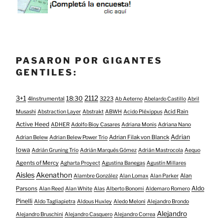
PASARON POR GIGANTES
GENTILES:
3+1
2112
18:30
4Instrumental
3223
Ab Aeterno
Abelardo Castillo
Abril
Acid Rain
Musashi
Abstraction Layer
Abstrakt
ABWH
Acido Pléxippus
Active Heed
ADHER
Adolfo Bioy Casares
Adriana Monis
Adriana Nano
Adrian
Adrian Filak von Blanck
Adrian Belew
Adrian Belew Power Trio
Iowa
Adrián Gruning Trío
Adrián Marqués Gómez
Adrián Mastrocola
Aequo
Agents of Mercy
Agharta Proyect
Agustina Banegas
Agustín Millares
Aisles
Akenathon
Alan
Alambre González
Alan Lomax
Alan Parker
Aldo
Parsons
Alan Reed
Alan White
Alas
Alberto Bonomi
Aldemaro Romero
Pinelli
Aldo Tagliapietra
Aldous Huxley
Aledo Meloni
Alejandro Brondo
Alejandro
Alejandro Bruschini
Alejandro Casquero
Alejandro Correa