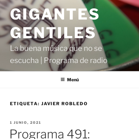
Saltar
GIGANTES
al
contenido
GENTILES
La buena música que no se
escucha | Programa de radio
Menú
ETIQUETA:
JAVIER ROBLEDO
PUBLICADO
1 JUNIO, 2021
EL
Programa 491: