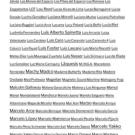
Jaivas
Los Monos del Espacio
Los Pibes del Espacio
Los Romeos
Los
LOT
Lou Reed
Zappatontos
Lucas Alves de Lima
Lucas Barraguirre
Lucas
Lucho González
Luciana Morelli
Dorado
Luciano Muñoz
Luciano Pietrafesa
Lucía Riet
Luciano Ruggieri
Lucio Arce
Lucuma
Lucy Patané
Lucía Boffo
Luis Alberto Spinetta
Ludmila Fernandez
Luis Arcaráz
Luisa
Luis Caro
Valenzuela
Luis Cardoso
Luis Ceravolo
Luis Ceravolo 4
Luis
Luis Fuster
Luis Lascano
Colucci
Luis Fayad
Luis María Pescetti
Luis
Luis Nasser
Luz de Riada
Mateo Díez
Luis Mauregui Cuarteto
Luis Sirimaco
Láquesis
Luz González
Luz Maria Carriquiry
M.I.N.G.A.
Macedonio
Machy Madco
Madera
Fernández
Madame Butterfly
Madame Rita
Oxidada
Magellan
Mad Professor
Magnetic Sound Machine
Mahogany Frog
Malcolm Galloway
Mamut
Malena Garacotche
Malena y Los Ningunos
Mandioca
Manal
Mandalaband
Manolo Juarez
Manolo Salguero
Manu
Marbin
Altamirano
Mapa de Micelio
Marania
Mar Aún
Marcela Arroyo
Marcelo Arce
Marcelo Domenech
Marcelo Birmajer
Marcelo García
Marcelo López
Marcelo Malmierca
Marcelo Peralta
Marcelo Pijachi
Marcelo Yakko
Marcelo Sasso
Marcelo Pérez Schneider
Marcelo Sali
Marcelo Yakko Group
Marco Denevi
Marco Machera
Marcia Deviaje