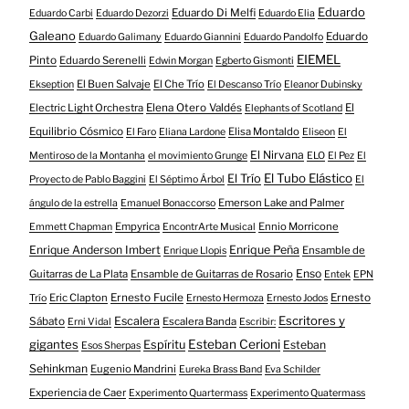
Eduardo
Eduardo Di Melfi
Eduardo Carbi
Eduardo Dezorzi
Eduardo Elia
Galeano
Eduardo
Eduardo Galimany
Eduardo Giannini
Eduardo Pandolfo
EIEMEL
Pinto
Eduardo Serenelli
Edwin Morgan
Egberto Gismonti
El Buen Salvaje
El Che Trío
Ekseption
El Descanso Trío
Eleanor Dubinsky
Electric Light Orchestra
Elena Otero Valdés
El
Elephants of Scotland
Equilibrio Cósmico
Elisa Montaldo
El Faro
Eliana Lardone
Eliseon
El
El Nirvana
Mentiroso de la Montanha
el movimiento Grunge
ELO
El Pez
El
El Tubo Elástico
El Trío
Proyecto de Pablo Baggini
El Séptimo Árbol
El
Emerson Lake and Palmer
ángulo de la estrella
Emanuel Bonaccorso
Empyrica
Ennio Morricone
Emmett Chapman
EncontrArte Musical
Enrique Anderson Imbert
Enrique Peña
Ensamble de
Enrique Llopis
Enso
Guitarras de La Plata
Ensamble de Guitarras de Rosario
Entek
EPN
Eric Clapton
Ernesto Fucile
Ernesto
Trío
Ernesto Hermoza
Ernesto Jodos
Escritores y
Escalera
Sábato
Escalera Banda
Erni Vidal
Escribir:
gigantes
Esteban Cerioni
Espíritu
Esteban
Esos Sherpas
Sehinkman
Eugenio Mandrini
Eureka Brass Band
Eva Schilder
Experiencia de Caer
Experimento Quartermass
Experimento Quatermass