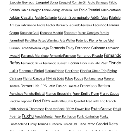
Ezequiel Borra
Fabio
Ezequiel Beyrouti
Ezequiel Román Gil
Fabio Banegas
Gremo
Fabio Trentini
Fabio Obregón
Fabio Rodriguez de la Flor
Fabio Zuffanti
Fabián Castilla
Fabián Spampinato
Fabián Vera
Fabián Gallardo
Fabricio
Facundo Ferreira
Amaya
Fabrizio de Andre
Factor Burzaco
Facundo Ferreira
Grupo
Fadeout
Facundo Galli
Facundo Madrid
Falsos Conejos
Family
Farenheit
Farolitos
Fates Warning
Fats Waller
Federico Pierro
Felipe Abel
Fernando Esley
Fernando Guiomar
Surkan
Fernando de la Vega
Fernando
Fernando
Fernando Picado
Iwasaki
Fernando Manrique
Fernando Pacheco
Refay
Flor de
Ficción
Fion
Fernando Silva
Fernando Suarez
Fish
Fito Páez
Loto
Florencio Finkel
Flying
Florian Fricke
Flor Otero
Flor Sur Chelo Trío
Caravan
Flying Carpets
Flying Joes
Focus
Fobos
Fontanarrosa
Forever
Francisco Batista
Former Life
FPS Latin Fusion
Twelve
Fractale
Franco Bruschini
Frank Zappa
Francisco Pancho Bolatti
Frank Emilio Flynn
Fred Frith
Freddie Keppard
Fred Frith Guitar Quartet
Fred Frith Trio
French
Fruta Groove
Frith Kaiser & Thompson
Frido ter Beek
FROM Power Trío
Frágil
Fughu
Fuente
FundaMental
Funk Konfusion
Funk Kunfusion
Funky
Gabriel Delta
FunMachine
Funky Torinos
Furacero
Fusión Ud. Tiene Razón