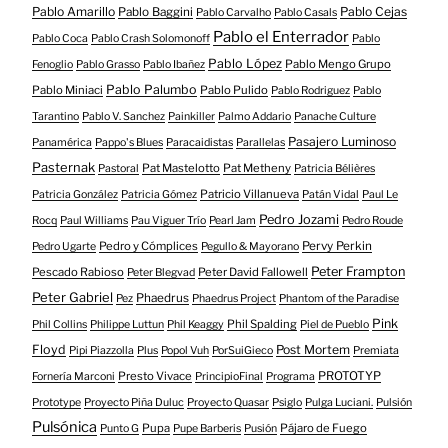
Pablo Amarillo
Pablo Cejas
Pablo Baggini
Pablo Carvalho
Pablo Casals
Pablo el Enterrador
Pablo Coca
Pablo Crash Solomonoff
Pablo
Pablo López
Pablo Mengo Grupo
Fenoglio
Pablo Grasso
Pablo Ibañez
Pablo Palumbo
Pablo Miniaci
Pablo Pulido
Pablo Rodriguez
Pablo
Tarantino
Pablo V. Sanchez
Painkiller
Palmo Addario
Panache Culture
Pasajero Luminoso
Panamérica
Pappo's Blues
Paracaidistas
Parallelas
Pasternak
Pat Mastelotto
Pat Metheny
Pastoral
Patricia Bélières
Patricio Villanueva
Patricia González
Patricia Gómez
Patán Vidal
Paul Le
Pedro Jozami
Rocq
Paul Williams
Pau Viguer Trío
Pearl Jam
Pedro Roude
Pedro y Cómplices
Pervy Perkin
Pedro Ugarte
Pegullo & Mayorano
Peter Frampton
Pescado Rabioso
Peter David Fallowell
Peter Blegvad
Peter Gabriel
Phaedrus
Pez
Phaedrus Project
Phantom of the Paradise
Pink
Phil Spalding
Phil Collins
Philippe Luttun
Phil Keaggy
Piel de Pueblo
Floyd
Post Mortem
Pipi Piazzolla
Plus
Popol Vuh
PorSuiGieco
Premiata
Presto Vivace
PROTOTYP
Fornería Marconi
PrincipioFinal
Programa
Prototype
Proyecto Piña Duluc
Proyecto Quasar
Psiglo
Pulga Luciani.
Pulsión
Pulsónica
Pupa
Pájaro de Fuego
Punto G
Pupe Barberis
Pusión