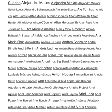
Alejandro Matos
Guarino
Alejandro Miniaci
Alejandro Miniaci
Ale Torriggino
Guitar Loops
Alejandro Schanzenbach
Alejandro Suarez
Ale
Alfonso Vidales
Zar
Alfa Sintesis
Alfed Mueller
Alfons Wohlmuth
Alfred
Allan Holdsworth
Hunter
Aline Meyer
Alison O​’​Donnell
Allan Reed
Allen
All That Music
Alma Kala
Almendra
Toussaint
Alma y Vida
Aloras-
Altablanca
Ana
Aluziney
Baltuzzi
Al Stewart
Alvin Lee
Analía Rosenberg
María Shua
Andrea Gonzalez
Andre
Anam Keltoi
Andrea De Nardi
André Perim
Andrés Ludmer
Dinuth
Andrés Rexach Group
Andrés Ruiz
Anfora
Anibal Acuaro
Anenbi
Anibal Troilo
Anielka
Anima
Anima Mundi
Animatone
Anonimus Big Band
Annie Haslam
Anthony Garone
Anthony
Antihéroe
Antonio Viñayo y la
Moore
Anthony Phillips
Antonin Artaud
Anton Roolaart
Logia de Músicos Asintomáticos
Anton Roolart
Anublar
AppleSmellColour
Cetro
Anónimo Japonés
AOR
Aphrodite's Child
Aquelarre
Arbatel
Arcabuz
Arc Of Life
Argovia
Ariadna Project
Ariel
Ariel Loza
Ariel Darío Sanchez
Ariel
Aguilar
Ariel Dogliotti
Ariel Gayoso
Pozzo
Arraigo
Artattack
Ariel Ranieri
Ariel Ronchi
Arroyito dúo
Arsénica
Asaf Sirkis
Artaud
Art Bear
Arti & Mestieri
Arturo Jauretche
A Saidera