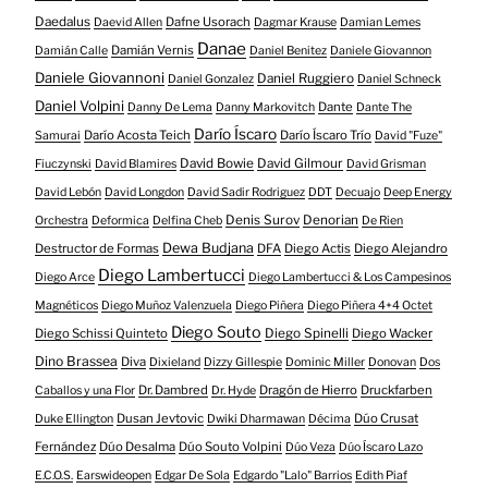
Daedalus
Dafne Usorach
Daevid Allen
Dagmar Krause
Damian Lemes
Danae
Damián Vernis
Damián Calle
Daniel Benitez
Daniele Giovannon
Daniele Giovannoni
Daniel Ruggiero
Daniel Gonzalez
Daniel Schneck
Daniel Volpini
Dante
Danny De Lema
Danny Markovitch
Dante The
Darío Íscaro
Darío Acosta Teich
Darío Íscaro Trío
Samurai
David "Fuze"
David Bowie
David Gilmour
Fiuczynski
David Blamires
David Grisman
David Lebón
David Longdon
David Sadir Rodriguez
DDT
Decuajo
Deep Energy
Denis Surov
Denorian
Orchestra
Deformica
Delfina Cheb
De Rien
Dewa Budjana
Destructor de Formas
DFA
Diego Actis
Diego Alejandro
Diego Lambertucci
Diego Arce
Diego Lambertucci & Los Campesinos
Magnéticos
Diego Muñoz Valenzuela
Diego Piñera
Diego Piñera 4+4 Octet
Diego Souto
Diego Schissi Quinteto
Diego Spinelli
Diego Wacker
Dino Brassea
Diva
Dixieland
Dizzy Gillespie
Dominic Miller
Donovan
Dos
Dr. Dambred
Dragón de Hierro
Druckfarben
Caballos y una Flor
Dr. Hyde
Dusan Jevtovic
Dúo Crusat
Duke Ellington
Dwiki Dharmawan
Décima
Fernández
Dúo Desalma
Dúo Souto Volpini
Dúo Veza
Dúo Íscaro Lazo
E.C.O.S.
Earswideopen
Edgar De Sola
Edgardo "Lalo" Barrios
Edith Piaf