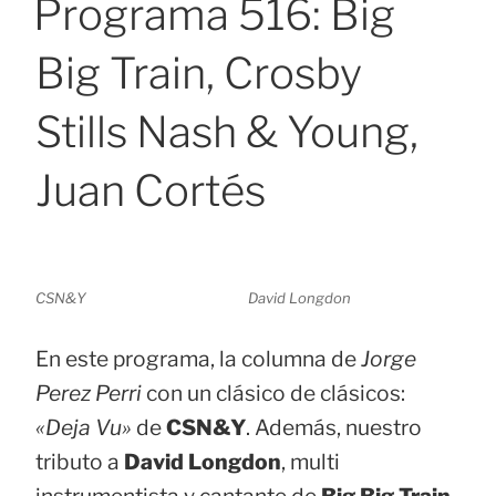
Programa 516: Big
Big Train, Crosby
Stills Nash & Young,
Juan Cortés
CSN&Y
David Longdon
En este programa, la columna de
Jorge
Perez Perri
con un clásico de clásicos:
«Deja Vu»
de
CSN&Y
. Además, nuestro
tributo a
David Longdon
, multi
instrumentista y cantante de
Big Big Train
,