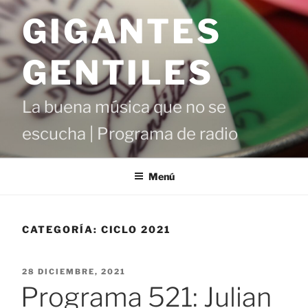
Saltar
GIGANTES
al
contenido
GENTILES
La buena música que no se
escucha | Programa de radio
Menú
CATEGORÍA:
CICLO 2021
PUBLICADO
28 DICIEMBRE, 2021
EL
Programa 521: Julian