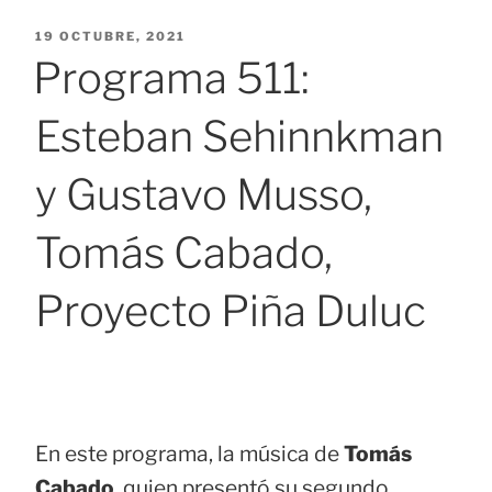
PUBLICADO
19 OCTUBRE, 2021
EL
Programa 511:
Esteban Sehinnkman
y Gustavo Musso,
Tomás Cabado,
Proyecto Piña Duluc
En este programa, la música de
Tomás
Cabado
, quien presentó su segundo