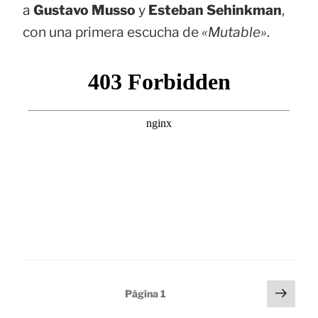
a
Gustavo Musso
y
Esteban Sehinkman
,
con una primera escucha de
«Mutable»
.
Paginación
Sigu
Página
1
pági
de