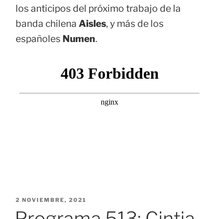
los anticipos del próximo trabajo de la
banda chilena
Aisles
, y más de los
españoles
Numen
.
PUBLICADO
2 NOVIEMBRE, 2021
EL
Programa 513: Cintia