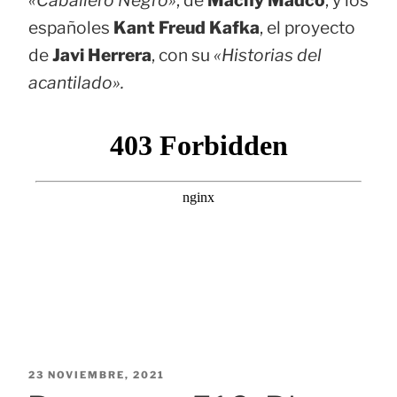
«Caballero Negro»
, de
Machy Madco
, y los
españoles
Kant Freud Kafka
, el proyecto
de
Javi Herrera
, con su
«Historias del
acantilado».
PUBLICADO
23 NOVIEMBRE, 2021
EL