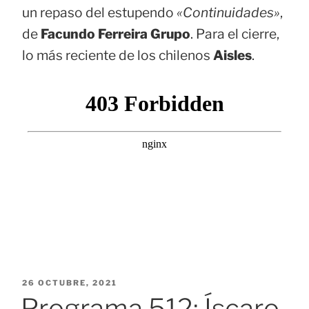
un repaso del estupendo
«Continuidades»
,
de
Facundo Ferreira Grupo
. Para el cierre,
lo más reciente de los chilenos
Aisles
.
PUBLICADO
26 OCTUBRE, 2021
EL
Programa 512: Íscaro