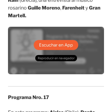
Rain
(Grecia), una entrevista al músico
rosarino
Guille Moreno
,
Farenheit
y
Gran
Martell.
Programa Nro. 17