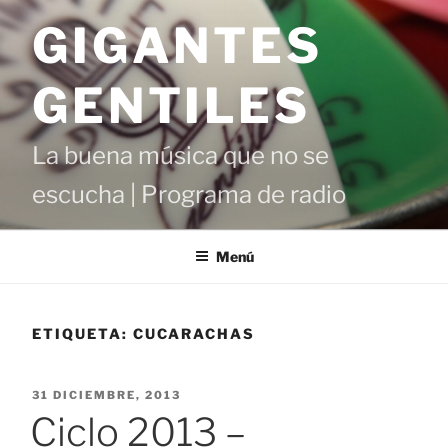
Saltar
GIGANTES
al
contenido
GENTILES
La buena música que no se
escucha | Programa de radio
Menú
ETIQUETA:
CUCARACHAS
PUBLICADO
31 DICIEMBRE, 2013
EL
Ciclo 2013 –