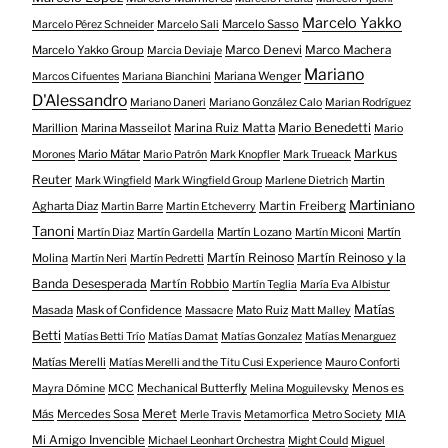
Marcelo Yakko
Marcelo Sasso
Marcelo Pérez Schneider
Marcelo Sali
Marcelo Yakko Group
Marco Denevi
Marco Machera
Marcia Deviaje
Mariano
Mariana Wenger
Marcos Cifuentes
Mariana Bianchini
D'Alessandro
Mariano Daneri
Mariano González Calo
Marian Rodríguez
Mario Benedetti
Marillion
Marina Masseilot
Marina Ruiz Matta
Mario
Markus
Mario Mátar
Morones
Mario Patrón
Mark Knopfler
Mark Trueack
Reuter
Martin
Mark Wingfield
Mark Wingfield Group
Marlene Dietrich
Martiniano
Agharta Diaz
Martin Freiberg
Martin Barre
Martin Etcheverry
Tanoni
Martín Lozano
Martín
Martín Diaz
Martín Gardella
Martín Miconi
Martín Reinoso
Martín Reinoso y la
Molina
Martín Neri
Martín Pedretti
Banda Desesperada
Martín Robbio
Martín Teglia
María Eva Albistur
Matías
Masada
Mask of Confidence
Mato Ruiz
Massacre
Matt Malley
Betti
Matías Betti Trío
Matías Damat
Matías Gonzalez
Matías Menarguez
Matías Merelli
Matías Merelli and the Titu Cusi Experience
Mauro Conforti
Mechanical Butterfly
Menos es
Mayra Dómine
MCC
Melina Moguilevsky
Meret
Más
Mercedes Sosa
Merle Travis
Metamorfica
Metro Society
MIA
Mi Amigo Invencible
Michael Leonhart Orchestra
Might Could
Miguel