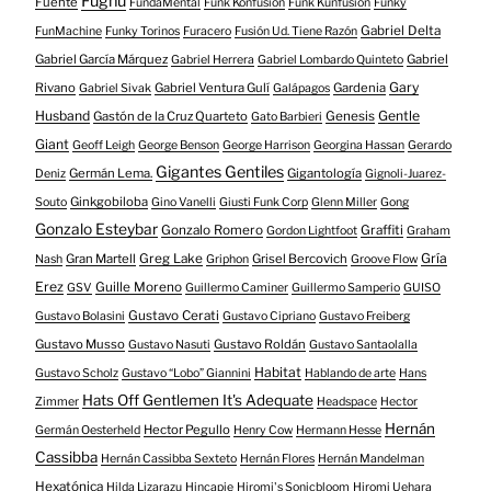
Fughu
Fuente
FundaMental
Funk Konfusion
Funk Kunfusion
Funky
Gabriel Delta
FunMachine
Funky Torinos
Furacero
Fusión Ud. Tiene Razón
Gabriel García Márquez
Gabriel
Gabriel Herrera
Gabriel Lombardo Quinteto
Gary
Rivano
Gabriel Ventura Gulí
Gardenia
Gabriel Sivak
Galápagos
Husband
Gentle
Gastón de la Cruz Quarteto
Genesis
Gato Barbieri
Giant
Geoff Leigh
George Benson
George Harrison
Georgina Hassan
Gerardo
Gigantes Gentiles
Germán Lema.
Gigantología
Deniz
Gignoli-Juarez-
Ginkgobiloba
Souto
Gino Vanelli
Giusti Funk Corp
Glenn Miller
Gong
Gonzalo Esteybar
Gonzalo Romero
Graffiti
Gordon Lightfoot
Graham
Gría
Gran Martell
Greg Lake
Grisel Bercovich
Nash
Griphon
Groove Flow
Erez
Guille Moreno
GSV
Guillermo Caminer
Guillermo Samperio
GUISO
Gustavo Cerati
Gustavo Bolasini
Gustavo Cipriano
Gustavo Freiberg
Gustavo Musso
Gustavo Roldán
Gustavo Nasuti
Gustavo Santaolalla
Habitat
Gustavo Scholz
Gustavo “Lobo” Giannini
Hablando de arte
Hans
Hats Off Gentlemen It's Adequate
Zimmer
Headspace
Hector
Hernán
Hector Pegullo
Germán Oesterheld
Henry Cow
Hermann Hesse
Cassibba
Hernán Cassibba Sexteto
Hernán Flores
Hernán Mandelman
Hexatónica
Hilda Lizarazu
Hincapie
Hiromi's Sonicbloom
Hiromi Uehara