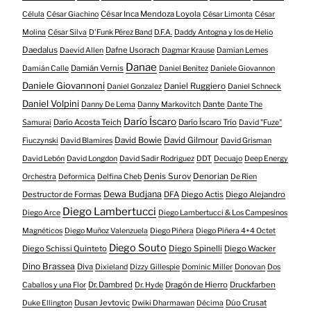
César Inca Mendoza Loyola
Célula
César Giachino
César Limonta
César
Molina
César Silva
D'Funk Pérez Band
D.F.A.
Daddy Antogna y los de Helio
Daedalus
Dafne Usorach
Daevid Allen
Dagmar Krause
Damian Lemes
Danae
Damián Vernis
Damián Calle
Daniel Benitez
Daniele Giovannon
Daniele Giovannoni
Daniel Ruggiero
Daniel Gonzalez
Daniel Schneck
Daniel Volpini
Dante
Danny De Lema
Danny Markovitch
Dante The
Darío Íscaro
Darío Acosta Teich
Darío Íscaro Trío
Samurai
David "Fuze"
David Bowie
David Gilmour
Fiuczynski
David Blamires
David Grisman
David Lebón
David Longdon
David Sadir Rodriguez
DDT
Decuajo
Deep Energy
Denis Surov
Denorian
Orchestra
Deformica
Delfina Cheb
De Rien
Dewa Budjana
Destructor de Formas
DFA
Diego Actis
Diego Alejandro
Diego Lambertucci
Diego Arce
Diego Lambertucci & Los Campesinos
Magnéticos
Diego Muñoz Valenzuela
Diego Piñera
Diego Piñera 4+4 Octet
Diego Souto
Diego Schissi Quinteto
Diego Spinelli
Diego Wacker
Dino Brassea
Diva
Dixieland
Dizzy Gillespie
Dominic Miller
Donovan
Dos
Dr. Dambred
Dragón de Hierro
Druckfarben
Caballos y una Flor
Dr. Hyde
Dusan Jevtovic
Dúo Crusat
Duke Ellington
Dwiki Dharmawan
Décima