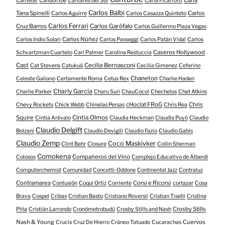
Camelar
Candombe
Cantares del Sur
Carla Ficarrotti
Carlos Balbi
Tana Spinelli
Carlos
Carlos Aguirre
Carlos Casazza Quinteto
Carlos Ferrari
Cruz Barros
Carlos Garófalo
Carlos Guillermo Plaza Vegas
Carlos Núñez
Carlos Indio Solari
Carlos Passeggi
Carlos Patán Vidal
Carlos
Caseros Hollywood
Schvartzman Cuarteto
Carl Palmer
Carolina Restuccia
Cast
Cecilia Bernasconi
Cat Stevens
Catukuá
Cecilia Gimenez
Ceferino
Chaneton
Celeste Galiano
Certamente Roma
Cetus Rex
Charlie Haden
Charly García
Charlie Parker
Charu Suri
ChauCoco!
Chechelos
Chet Atkins
cHoclat FRoG
Chris
Chevy Rockets
Chick Webb
Chinelas Persas
Chris Rea
Squire
Cintia Olmos
Cintia Arévalo
Claudia Heckman
Claudia Puyó
Claudio
Claudio Delgift
Bolzani
Claudio Devigili
Claudio Fazio
Claudio Gabis
Claudio Zemp
Coco Maskivker
Clint Bahr
Closure
Collin Sherman
Comokena
Compañeros del Vino
Colosos
Complejo Educativo de Alberdi
Computerchemist
Comunidad
Concetti-Oddone
Continental Jazz
Contraluz
Contramarea
Corsi e Ricorsi
Contusión
Coqui Ortiz
Corriente
cortazar
Cosa
Brava
Cospel
Cribas
Cristian Basto
Cristiano Roversii
Cristian Tiselli
Cristina
Crosby Stills
Piña
Cristián Larrondo
Cronómetrobudú
Crosby Stills and Nash
Nash & Young
Cuervos
Crucis
Cruz De Hierro
Cráneo Tatuado
Cucarachas