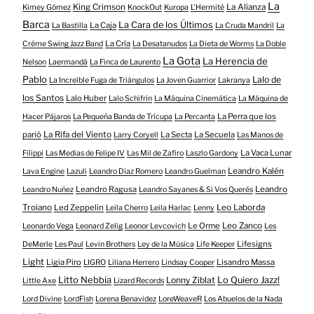
La
King Crimson
La Alianza
Kimey Gómez
KnockOut
Kuropa
L'Hermité
Barca
La Cara de los Últimos
La Caja
La Bastilla
La Cruda Mandril
La
La Cría
Créme Swing Jazz Band
La Desatanudos
La Dieta de Worms
La Doble
La Gota
La Herencia de
Nelson
Laermandá
La Finca de Laurento
Pablo
Lalo de
La Increíble Fuga de Triángulos
La Joven Guarrior
Lakranya
los Santos
Lalo Huber
Lalo Schifrin
La Máquina Cinemática
La Máquina de
La Perra que los
Hacer Pájaros
La Pequeña Banda de Trícupa
La Percanta
parió
La Rifa del Viento
La Secta
La Secuela
Larry Coryell
Las Manos de
La Vaca Lunar
Filippi
Las Medias de Felipe IV
Las Mil de Zafiro
Laszlo Gardony
Leandro Kalén
Lava Engine
Lazuli
Leandro Diaz Romero
Leandro Guelman
Leandro Ragusa
Leandro
Leandro Nuñez
Leandro Sayanes & Si Vos Querés
Troiano
Led Zeppelin
Leo Laborda
Leila Cherro
Leila Harlac
Lenny
Le Orme
Leo Zanco
Leonardo Vega
Leonard Zelig
Leonor Levcovich
Les
Lifesigns
DeMerle
Les Paul
Levin Brothers
Ley de la Música
Life Keeper
Light
Ligia Piro
Lisandro Massa
LIGRO
Liliana Herrero
Lindsay Cooper
Litto Nebbia
Lonny Ziblat
Lo Quiero Jazz!
Little Axe
Lizard Records
Lord Divine
LordFish
Lorena Benavidez
LoreWeaveR
Los Abuelos de la Nada