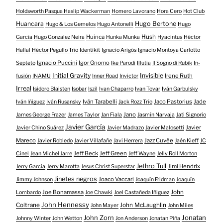
Holdsworth Pasqua Haslip Wackerman
Homero Lavorano
Hora Cero
Hot Club
Huancara
Hugo Bertone
Hugo & Los Gemelos
Hugo Antonelli
Hugo
Huinca
Hush
García
Hugo Gonzalez Neira
Hunka Munka
Hyacintus
Héctor
Hallal
Héctor Pegullo Trío
Identikit
Ignacio Arigós
Ignacio Montoya Carlotto
Ignacio Puccini
Igor Gnomo
Septeto
Ike Parodi
Illutia
Il Sogno di Rubik
In-
Initial Gravity
Invisible
Irene Ruth
fusión
INAMU
Inner Road
Invictor
Irreal
Isidoro Blaisten
Isobar
Iszil
Ivan Chaparro
Ivan Tovar
Iván Garbulsky
Iván Tarabelli
Jaco Pastorius
Jade
Iván Iñiguez
Iván Rusansky
Jack Rozz Trío
Jano
James George Frazer
James Taylor
Jan Fiala
Jasmín Narvaja
Jati Signorio
Javier García
Javier
Javier Chino Suárez
Javier Madrazo
Javier Malosetti
Mareco
Jazz Cuvée
Javier Robledo
Javier Villafañe
Javi Herrera
Jaén Kieff
JC
Jeff Beck
Jeff Green
Cinel
Jean Michel Jarre
Jeff Wayne
Jelly Roll Morton
Jethro Tull
Jimi Hendrix
Jerry Garcia
Jerry Marotta
Jesus Christ Superstar
Jinetes negros
Joaco Vaccari
Jimmy Johnson
Joaquín Fridman
Joaquín
Joe Bonamassa
John
Lombardo
Joe Chawki
Joel Castañeda Iñiguez
John Hennessy
Coltrane
John McLaughlin
John Mayer
John Miles
John Zorn
Jonatan
Johnny Winter
John Wetton
Jon Anderson
Jonatan Piña