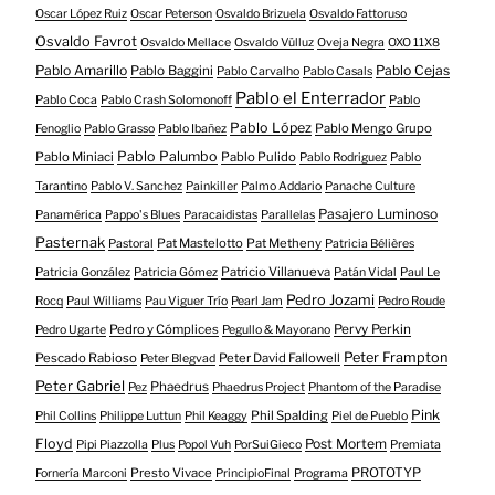
Oscar López Ruiz
Oscar Peterson
Osvaldo Brizuela
Osvaldo Fattoruso
Osvaldo Favrot
Osvaldo Mellace
Osvaldo Vülluz
Oveja Negra
OXO 11X8
Pablo Amarillo
Pablo Cejas
Pablo Baggini
Pablo Carvalho
Pablo Casals
Pablo el Enterrador
Pablo Coca
Pablo Crash Solomonoff
Pablo
Pablo López
Pablo Mengo Grupo
Fenoglio
Pablo Grasso
Pablo Ibañez
Pablo Palumbo
Pablo Miniaci
Pablo Pulido
Pablo Rodriguez
Pablo
Tarantino
Pablo V. Sanchez
Painkiller
Palmo Addario
Panache Culture
Pasajero Luminoso
Panamérica
Pappo's Blues
Paracaidistas
Parallelas
Pasternak
Pat Mastelotto
Pat Metheny
Pastoral
Patricia Bélières
Patricio Villanueva
Patricia González
Patricia Gómez
Patán Vidal
Paul Le
Pedro Jozami
Rocq
Paul Williams
Pau Viguer Trío
Pearl Jam
Pedro Roude
Pedro y Cómplices
Pervy Perkin
Pedro Ugarte
Pegullo & Mayorano
Peter Frampton
Pescado Rabioso
Peter David Fallowell
Peter Blegvad
Peter Gabriel
Phaedrus
Pez
Phaedrus Project
Phantom of the Paradise
Pink
Phil Spalding
Phil Collins
Philippe Luttun
Phil Keaggy
Piel de Pueblo
Floyd
Post Mortem
Pipi Piazzolla
Plus
Popol Vuh
PorSuiGieco
Premiata
Presto Vivace
PROTOTYP
Fornería Marconi
PrincipioFinal
Programa