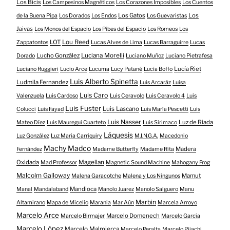
Los Bicis
Los Campesinos Magnéticos
Los Corazones Imposibles
Los Cuentos
Los Gatos
Los
de la Buena Pipa
Los Dorados
Los Endos
Los Guevaristas
Jaivas
Los Monos del Espacio
Los Pibes del Espacio
Los Romeos
Los
LOT
Lou Reed
Zappatontos
Lucas Alves de Lima
Lucas Barraguirre
Lucas
Lucho González
Luciana Morelli
Dorado
Luciano Muñoz
Luciano Pietrafesa
Lucía Riet
Luciano Ruggieri
Lucio Arce
Lucuma
Lucy Patané
Lucía Boffo
Luis Alberto Spinetta
Ludmila Fernandez
Luis Arcaráz
Luisa
Luis Caro
Valenzuela
Luis Cardoso
Luis Ceravolo
Luis Ceravolo 4
Luis
Luis Fuster
Luis Lascano
Colucci
Luis Fayad
Luis María Pescetti
Luis
Luis Nasser
Luz de Riada
Mateo Díez
Luis Mauregui Cuarteto
Luis Sirimaco
Láquesis
Luz González
Luz Maria Carriquiry
M.I.N.G.A.
Macedonio
Machy Madco
Madera
Fernández
Madame Butterfly
Madame Rita
Oxidada
Magellan
Mad Professor
Magnetic Sound Machine
Mahogany Frog
Malcolm Galloway
Mamut
Malena Garacotche
Malena y Los Ningunos
Mandioca
Manal
Mandalaband
Manolo Juarez
Manolo Salguero
Manu
Marbin
Altamirano
Mapa de Micelio
Marania
Mar Aún
Marcela Arroyo
Marcelo Arce
Marcelo Domenech
Marcelo Birmajer
Marcelo García
Marcelo López
Marcelo Malmierca
Marcelo Peralta
Marcelo Pijachi