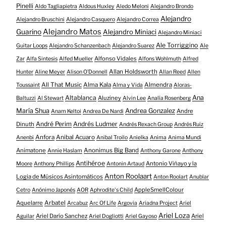
Pinelli
Aldo Tagliapietra
Aldous Huxley
Aledo Meloni
Alejandro Brondo
Alejandro
Alejandro Bruschini
Alejandro Casquero
Alejandro Correa
Alejandro Matos
Guarino
Alejandro Miniaci
Alejandro Miniaci
Ale Torriggino
Guitar Loops
Alejandro Schanzenbach
Alejandro Suarez
Ale
Alfonso Vidales
Zar
Alfa Sintesis
Alfed Mueller
Alfons Wohlmuth
Alfred
Allan Holdsworth
Hunter
Aline Meyer
Alison O​’​Donnell
Allan Reed
Allen
All That Music
Alma Kala
Almendra
Toussaint
Alma y Vida
Aloras-
Altablanca
Ana
Aluziney
Baltuzzi
Al Stewart
Alvin Lee
Analía Rosenberg
María Shua
Andrea Gonzalez
Andre
Anam Keltoi
Andrea De Nardi
André Perim
Andrés Ludmer
Dinuth
Andrés Rexach Group
Andrés Ruiz
Anfora
Anibal Acuaro
Anenbi
Anibal Troilo
Anielka
Anima
Anima Mundi
Animatone
Anonimus Big Band
Annie Haslam
Anthony Garone
Anthony
Antihéroe
Antonio Viñayo y la
Moore
Anthony Phillips
Antonin Artaud
Anton Roolaart
Logia de Músicos Asintomáticos
Anton Roolart
Anublar
AppleSmellColour
Cetro
Anónimo Japonés
AOR
Aphrodite's Child
Aquelarre
Arbatel
Arcabuz
Arc Of Life
Argovia
Ariadna Project
Ariel
Ariel Loza
Ariel Darío Sanchez
Ariel
Aguilar
Ariel Dogliotti
Ariel Gayoso