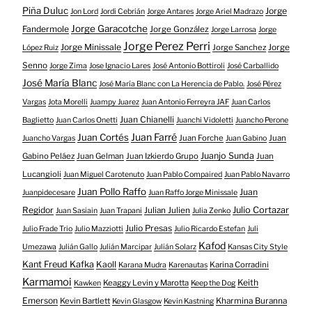
Piña Duluc
Jorge
Jon Lord
Jordi Cebrián
Jorge Antares
Jorge Ariel Madrazo
Jorge Garacotche
Fandermole
Jorge González
Jorge Larrosa
Jorge
Jorge Perez Perri
Jorge Minissale
Jorge Sanchez
Jorge
López Ruiz
Senno
Jorge Zima
Jose Ignacio Lares
José Antonio Bottiroli
José Carballido
José María Blanc
José María Blanc con La Herencia de Pablo.
José Pérez
Vargas
Jota Morelli
Juampy Juarez
Juan Antonio Ferreyra JAF
Juan Carlos
Juan Chianelli
Baglietto
Juan Carlos Onetti
Juanchi Vidoletti
Juancho Perone
Juan Farré
Juan Cortés
Juan Forche
Juan
Juancho Vargas
Juan Gabino
Juanjo Sunda
Gabino Peláez
Juan Gelman
Juan Izkierdo Grupo
Juan
Lucangioli
Juan Miguel Carotenuto
Juan Pablo Compaired
Juan Pablo Navarro
Juan Pollo Raffo
Juan
Juanpidecesare
Juan Raffo Jorge Minissale
Regidor
Julio Cortazar
Julian Julien
Juan Sasiain
Juan Trapani
Julia Zenko
Julio Presas
Julio Frade Trio
Julio Mazziotti
Julio Ricardo Estefan
Juli
Kafod
Umezawa
Julián Gallo
Julián Marcipar
Julián Solarz
Kansas City Style
Kant Freud Kafka
Kaoll
Karina Corradini
Karana Mudra
Karenautas
Karmamoi
Keith
Keaggy Levin y Marotta
Kawken
Keep the Dog
Emerson
Kevin Bartlett
Kharmina Buranna
Kevin Glasgow
Kevin Kastning