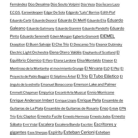
Fernández
Dúo Desalma
Dúo Souto Volpini
Dúo Veza
Dúo Íscaro Lazo
E.C.O.S.
Earswideopen
Edgar De Sola
Edgardo "Lalo" Barrios
Edith Piaf
Eduardo
Eduardo Di Melfi
Eduardo Carbi
Eduardo Dezorzi
Eduardo Elia
Galeano
Eduardo
Eduardo Galimany
Eduardo Giannini
Eduardo Pandolfo
EIEMEL
Pinto
Eduardo Serenelli
Edwin Morgan
Egberto Gismonti
El Buen Salvaje
El Che Trío
Ekseption
El Descanso Trío
Eleanor Dubinsky
Electric Light Orchestra
Elena Otero Valdés
El
Elephants of Scotland
Equilibrio Cósmico
Elisa Montaldo
El Faro
Eliana Lardone
Eliseon
El
El Nirvana
Mentiroso de la Montanha
el movimiento Grunge
ELO
El Pez
El
El Tubo Elástico
El Trío
Proyecto de Pablo Baggini
El Séptimo Árbol
El
Emerson Lake and Palmer
ángulo de la estrella
Emanuel Bonaccorso
Empyrica
Ennio Morricone
Emmett Chapman
EncontrArte Musical
Enrique Anderson Imbert
Enrique Peña
Ensamble de
Enrique Llopis
Enso
Guitarras de La Plata
Ensamble de Guitarras de Rosario
Entek
EPN
Eric Clapton
Ernesto Fucile
Ernesto
Trío
Ernesto Hermoza
Ernesto Jodos
Escritores y
Escalera
Sábato
Escalera Banda
Erni Vidal
Escribir:
gigantes
Esteban Cerioni
Espíritu
Esteban
Esos Sherpas