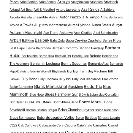
Pozzo
Arraigo
Artattack
Ariel Ranieri
Ariel Ronchi
Arroyito dúo
Arsénica
Asaf Sirkis
Artaud
Art Bear
Arti & Mestieri
Arturo Jauretche
A Saidera
Astor Piazzolla
Asceta Ensamble
ATempo
Asceta
Ashraj
Atilio Bertorello
Auryn
A Través
Augusto Monterroso
Aurea Hybride
Aurea Stasis
Atolón
Autumn Moonlight
Ave Tierra
Awkanya
Axel Giudice
Axel Scheinsohn
Baalbek
AYDEN
Babu Cerviño Cuarteto
Baires Prog
B.B.King
Baba Zula
Barbara
Fest
Banana
Bajo Cuerda
Bajofondo
Baltasar Comotto
Bandgap
Rubin
Beledo
Bar Kokhba
Barón Biza
Bastian Per
Beatlejuice
Beledo and
Benjamin Lechuga
Benny Goodman
The Avengers
Bernardo Alza
Bernardo
Big Big Train
Big Machine
Pepo Daluicio
Bernie Worrell
Big Bands
Bill
Billy Bond
Laswell
Billy Cobham
Billy Idol
Billy Joel
Blacklabél
Blacktorch
Blank Manuskript
Bledo Trío
Blue
Blake Carpenter
Blas Mora
Mammoth
Blues Harmony Sur
Blue Note
Blöw & Estanislao Corvalán
Bonzo Morelli
Boris
Bob Dylan
BOGADOCUMAN
Bonzo Blues Band
Savoldelli
Brian Chambouleyron
Borrah
Boston
Bregar
Bruce Dickinson
Buceador Voltio
Bruce Springsteen
Bubu
Byron
Bálticos
Bárbara Legato
Caburo
Camafeo
C222
Cab Calloway
Cabezas de Cera
Caio Viale
Camel
Canturbe
Carla