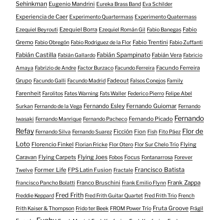
Sehinkman
Eugenio Mandrini
Eureka Brass Band
Eva Schilder
Experiencia de Caer
Experimento Quartermass
Experimento Quatermass
Ezequiel Borra
Fabio
Ezequiel Beyrouti
Ezequiel Román Gil
Fabio Banegas
Gremo
Fabio Trentini
Fabio Obregón
Fabio Rodriguez de la Flor
Fabio Zuffanti
Fabián Castilla
Fabián Spampinato
Fabián Vera
Fabián Gallardo
Fabricio
Facundo Ferreira
Amaya
Fabrizio de Andre
Factor Burzaco
Facundo Ferreira
Grupo
Fadeout
Facundo Galli
Facundo Madrid
Falsos Conejos
Family
Farenheit
Farolitos
Fates Warning
Fats Waller
Federico Pierro
Felipe Abel
Fernando Esley
Fernando Guiomar
Surkan
Fernando de la Vega
Fernando
Fernando
Fernando Picado
Iwasaki
Fernando Manrique
Fernando Pacheco
Refay
Flor de
Ficción
Fion
Fernando Silva
Fernando Suarez
Fish
Fito Páez
Loto
Florencio Finkel
Flying
Florian Fricke
Flor Otero
Flor Sur Chelo Trío
Caravan
Flying Carpets
Flying Joes
Focus
Fobos
Fontanarrosa
Forever
Francisco Batista
Former Life
FPS Latin Fusion
Twelve
Fractale
Franco Bruschini
Frank Zappa
Francisco Pancho Bolatti
Frank Emilio Flynn
Fred Frith
Freddie Keppard
Fred Frith Guitar Quartet
Fred Frith Trio
French
Fruta Groove
Frith Kaiser & Thompson
Frido ter Beek
FROM Power Trío
Frágil