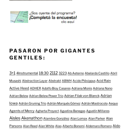
PASARON POR GIGANTES
GENTILES:
3+1
2112
18:30
4Instrumental
3223
Ab Aeterno
Abelardo Castillo
Abril
Acid Rain
Musashi
Abstraction Layer
Abstrakt
ABWH
Acido Pléxippus
Active Heed
ADHER
Adolfo Bioy Casares
Adriana Monis
Adriana Nano
Adrian
Adrian Filak von Blanck
Adrian Belew
Adrian Belew Power Trio
Iowa
Adrián Gruning Trío
Adrián Marqués Gómez
Adrián Mastrocola
Aequo
Agents of Mercy
Agharta Proyect
Agustina Banegas
Agustín Millares
Aisles
Akenathon
Alan
Alambre González
Alan Lomax
Alan Parker
Aldo
Parsons
Alan Reed
Alan White
Alas
Alberto Bonomi
Aldemaro Romero