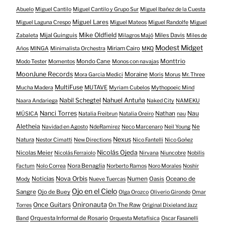
Abuelo
Miguel Cantilo
Miguel Cantilo y Grupo Sur
Miguel Ibañez de la Cuesta
Miguel Lares
Miguel Laguna Crespo
Miguel Mateos
Miguel Randolfe
Miguel
Mike Oldfield
Mijal Guinguis
Miles Davis
Zabaleta
Milagros Majó
Miles de
Modest Midget
Miriam Cairo
Años
MINGA
Minimalista Orchestra
MKQ
Mondo Cane
Monttrio
Modo Tester
Momentos
Monos con navajas
MoonJune Records
Moraine
Mora Garcia Medici
Moris
Morus
Mr. Three
MultiFuse
MUTAVE
Mucha Madera
Myriam Cubelos
Mythopoeic Mind
Nabil Schegtel
Nahuel Antuña
Naara Andariega
Naked City
NAMEKU
Nanci Torres
Nau
Nathan
MÚSICA
Natalia Freibrun
Natalia Oreiro
nau
Aletheia
Ne
Navidad en Agosto
NdeRamirez
Neco Marcenaro
Neil Young
Nexus
Natura
Nestor Cimatti
New Directions
Nico Fantelli
Nico Goñez
Nicolás Ojeda
Nicolas Meier
Nicolás Ferraiolo
Nirvana
Niuncobre
Nobilis
Nora Benaglia
Factum
Nolo Correa
Norberto Ramos
Noro Morales
Noshir
Nova Orbis
Noticias
Numen
Oasis
Oceano de
Mody
Nueve Tuercas
Ojo en el Cielo
Sangre
Ojo de Buey
Olga Orozco
Oliverio Girondo
Omar
Onironauta
Once Guitars
On The Raw
Torres
Original Dixieland Jazz
Orquesta Informal de Rosario
Band
Orquesta Metafísica
Oscar Fasanelli