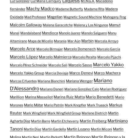
Láquesis
Luz González
Luz Maria Carriquiry
M.I.N.G.A.
Macedonio
Machy Madco
Madera
Fernández
Madame Butterfly
Madame Rita
Oxidada
Magellan
Mad Professor
Magnetic Sound Machine
Mahogany Frog
Malcolm Galloway
Mamut
Malena Garacotche
Malena y Los Ningunos
Mandioca
Manal
Mandalaband
Manolo Juarez
Manolo Salguero
Manu
Marbin
Altamirano
Mapa de Micelio
Marania
Mar Aún
Marcela Arroyo
Marcelo Arce
Marcelo Domenech
Marcelo Birmajer
Marcelo García
Marcelo López
Marcelo Malmierca
Marcelo Peralta
Marcelo Pijachi
Marcelo Yakko
Marcelo Sasso
Marcelo Pérez Schneider
Marcelo Sali
Marcelo Yakko Group
Marco Denevi
Marco Machera
Marcia Deviaje
Mariano
Mariana Wenger
Marcos Cifuentes
Mariana Bianchini
D'Alessandro
Mariano Daneri
Mariano González Calo
Marian Rodríguez
Mario Benedetti
Marillion
Marina Masseilot
Marina Ruiz Matta
Mario
Markus
Mario Mátar
Morones
Mario Patrón
Mark Knopfler
Mark Trueack
Reuter
Martin
Mark Wingfield
Mark Wingfield Group
Marlene Dietrich
Martiniano
Agharta Diaz
Martin Freiberg
Martin Barre
Martin Etcheverry
Tanoni
Martín Lozano
Martín
Martín Diaz
Martín Gardella
Martín Miconi
Martín Reinoso
Martín Reinoso y la
Molina
Martín Neri
Martín Pedretti