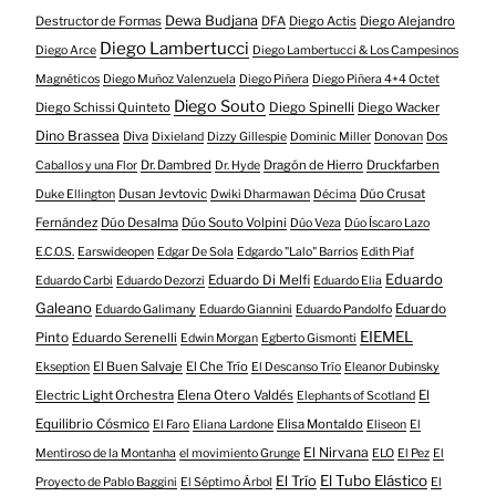
Dewa Budjana
Destructor de Formas
DFA
Diego Actis
Diego Alejandro
Diego Lambertucci
Diego Arce
Diego Lambertucci & Los Campesinos
Magnéticos
Diego Muñoz Valenzuela
Diego Piñera
Diego Piñera 4+4 Octet
Diego Souto
Diego Schissi Quinteto
Diego Spinelli
Diego Wacker
Dino Brassea
Diva
Dixieland
Dizzy Gillespie
Dominic Miller
Donovan
Dos
Dr. Dambred
Dragón de Hierro
Druckfarben
Caballos y una Flor
Dr. Hyde
Dusan Jevtovic
Dúo Crusat
Duke Ellington
Dwiki Dharmawan
Décima
Fernández
Dúo Desalma
Dúo Souto Volpini
Dúo Veza
Dúo Íscaro Lazo
E.C.O.S.
Earswideopen
Edgar De Sola
Edgardo "Lalo" Barrios
Edith Piaf
Eduardo
Eduardo Di Melfi
Eduardo Carbi
Eduardo Dezorzi
Eduardo Elia
Galeano
Eduardo
Eduardo Galimany
Eduardo Giannini
Eduardo Pandolfo
EIEMEL
Pinto
Eduardo Serenelli
Edwin Morgan
Egberto Gismonti
El Buen Salvaje
El Che Trío
Ekseption
El Descanso Trío
Eleanor Dubinsky
Electric Light Orchestra
Elena Otero Valdés
El
Elephants of Scotland
Equilibrio Cósmico
Elisa Montaldo
El Faro
Eliana Lardone
Eliseon
El
El Nirvana
Mentiroso de la Montanha
el movimiento Grunge
ELO
El Pez
El
El Tubo Elástico
El Trío
Proyecto de Pablo Baggini
El Séptimo Árbol
El