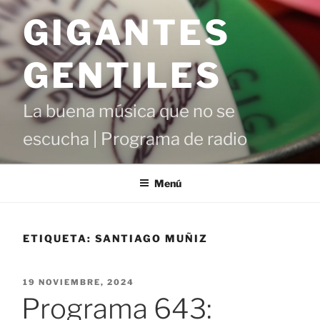
Saltar
GIGANTES
al
contenido
GENTILES
La buena música que no se
escucha | Programa de radio
Menú
ETIQUETA:
SANTIAGO MUÑIZ
PUBLICADO
19 NOVIEMBRE, 2024
EL
Programa 643: