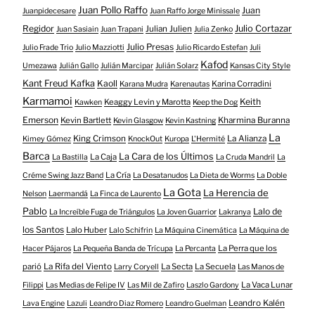
Juan Pollo Raffo
Juan
Juanpidecesare
Juan Raffo Jorge Minissale
Regidor
Julio Cortazar
Julian Julien
Juan Sasiain
Juan Trapani
Julia Zenko
Julio Presas
Julio Frade Trio
Julio Mazziotti
Julio Ricardo Estefan
Juli
Kafod
Umezawa
Julián Gallo
Julián Marcipar
Julián Solarz
Kansas City Style
Kant Freud Kafka
Kaoll
Karina Corradini
Karana Mudra
Karenautas
Karmamoi
Keith
Keaggy Levin y Marotta
Kawken
Keep the Dog
Emerson
Kevin Bartlett
Kharmina Buranna
Kevin Glasgow
Kevin Kastning
La
King Crimson
La Alianza
Kimey Gómez
KnockOut
Kuropa
L'Hermité
Barca
La Cara de los Últimos
La Caja
La Bastilla
La Cruda Mandril
La
La Cría
Créme Swing Jazz Band
La Desatanudos
La Dieta de Worms
La Doble
La Gota
La Herencia de
Nelson
Laermandá
La Finca de Laurento
Pablo
Lalo de
La Increíble Fuga de Triángulos
La Joven Guarrior
Lakranya
los Santos
Lalo Huber
Lalo Schifrin
La Máquina Cinemática
La Máquina de
La Perra que los
Hacer Pájaros
La Pequeña Banda de Trícupa
La Percanta
parió
La Rifa del Viento
La Secta
La Secuela
Larry Coryell
Las Manos de
La Vaca Lunar
Filippi
Las Medias de Felipe IV
Las Mil de Zafiro
Laszlo Gardony
Leandro Kalén
Lava Engine
Lazuli
Leandro Diaz Romero
Leandro Guelman