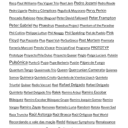
Pedro Jozami
Rocq
Paul Williams
Pau Viguer Trío
Pearl Jam
Pedro Roude
Pedro y Cómplices
Pervy Perkin
Pedro Ugarte
Pegullo & Mayorano
Peter Frampton
Pescado Rabioso
Peter David Fallowell
Peter Blegvad
Peter Gabriel
Phaedrus
Pez
Phaedrus Project
Phantom of the Paradise
Pink
Phil Spalding
Phil Collins
Philippe Luttun
Phil Keaggy
Piel de Pueblo
Floyd
Post Mortem
Pipi Piazzolla
Plus
Popol Vuh
PorSuiGieco
Premiata
Presto Vivace
PROTOTYP
Fornería Marconi
PrincipioFinal
Programa
Prototype
Proyecto Piña Duluc
Proyecto Quasar
Psiglo
Pulga Luciani.
Pulsión
Pulsónica
Pupa
Pájaro de Fuego
Punto G
Pupe Barberis
Pusión
Quercunian Camerata
Quantum Tango
Queen
Quasimodo Trío
Quienes
Quimera
Somos
Quinteto Criollo
Quinteto de Vientos Usach
Quinteto
Rafael Delgado
Rafael Delgado
Triunfal
Quásar
Radio Vaccari
Rael
Quinteto
Ralek
Ramiro Escobar
Rafael Delgado Trío
Ramiro Aráuz
Blásquez
Ramiro Escobar Blásquez Grupo
Ramiro Joaquin Gomez
Ramiro
Ramiro Zayas
Ramsés Luna
Random
Vargas
Ramones
Ratola
Raven Sad
Raúl Astorga
Raúl Brasca
Raúl Ortigoza
Raza Truncka
Real World
Redd
Recordando o vale das maçãs
Relayer Symphony
Renaissance