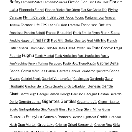
Refay
Flor de
Ficción
Fion
Fernando Silva
Fernando Suarez
Fish
Fito Páez
Loto
Florencio Finkel
Flying
Florian Fricke
Flor Otero
Flor Sur Chelo Trío
Caravan
Flying Carpets
Flying Joes
Focus
Fobos
Fontanarrosa
Forever
Francisco Batista
Former Life
FPS Latin Fusion
Twelve
Fractale
Franco Bruschini
Frank Zappa
Francisco Pancho Bolatti
Frank Emilio Flynn
Fred Frith
Freddie Keppard
Fred Frith Guitar Quartet
Fred Frith Trio
French
Fruta Groove
Frith Kaiser & Thompson
Frido ter Beek
FROM Power Trío
Frágil
Fughu
Fuente
FundaMental
Funk Konfusion
Funk Kunfusion
Funky
Gabriel Delta
FunMachine
Funky Torinos
Furacero
Fusión Ud. Tiene Razón
Gabriel García Márquez
Gabriel
Gabriel Herrera
Gabriel Lombardo Quinteto
Gary
Rivano
Gabriel Ventura Gulí
Gardenia
Gabriel Sivak
Galápagos
Husband
Gentle
Gastón de la Cruz Quarteto
Genesis
Gato Barbieri
Giant
Geoff Leigh
George Benson
George Harrison
Georgina Hassan
Gerardo
Gigantes Gentiles
Germán Lema.
Gigantología
Deniz
Gignoli-Juarez-
Ginkgobiloba
Souto
Gino Vanelli
Giusti Funk Corp
Glenn Miller
Gong
Gonzalo Esteybar
Gonzalo Romero
Graffiti
Gordon Lightfoot
Graham
Gría
Gran Martell
Greg Lake
Grisel Bercovich
Nash
Griphon
Groove Flow