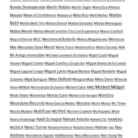
Banda Desesperada
Martín Robbio
Martín Teglia
María Eva Albistur
Matías
Masada
Mask of Confidence
Mato Ruiz
Massacre
Matt Malley
Betti
Matías Betti Trío
Matías Damat
Matías Gonzalez
Matías Menarguez
Matías Merelli
Matías Merelli and the Titu Cusi Experience
Mauro Conforti
Mechanical Butterfly
Menos es
Mayra Dómine
MCC
Melina Moguilevsky
Meret
Más
Mercedes Sosa
Merle Travis
Metamorfica
Metro Society
MIA
Mi Amigo Invencible
Michael Leonhart Orchestra
Might Could
Miguel
Abuelo
Miguel Cantilo
Miguel Cantilo y Grupo Sur
Miguel Ibañez de la Cuesta
Miguel Lares
Miguel Laguna Crespo
Miguel Mateos
Miguel Randolfe
Miguel
Mike Oldfield
Mijal Guinguis
Miles Davis
Zabaleta
Milagros Majó
Miles de
Modest Midget
Miriam Cairo
Años
MINGA
Minimalista Orchestra
MKQ
Mondo Cane
Monttrio
Modo Tester
Momentos
Monos con navajas
MoonJune Records
Moraine
Mora Garcia Medici
Moris
Morus
Mr. Three
MultiFuse
MUTAVE
Mucha Madera
Myriam Cubelos
Mythopoeic Mind
Nabil Schegtel
Nahuel Antuña
Naara Andariega
Naked City
NAMEKU
Nanci Torres
Nau
Nathan
MÚSICA
Natalia Freibrun
Natalia Oreiro
nau
Aletheia
Ne
Navidad en Agosto
NdeRamirez
Neco Marcenaro
Neil Young