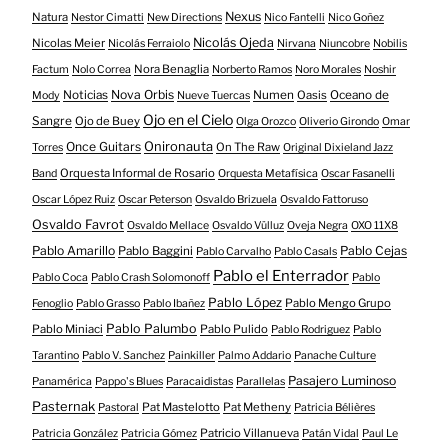
Nexus
Natura
Nestor Cimatti
New Directions
Nico Fantelli
Nico Goñez
Nicolás Ojeda
Nicolas Meier
Nicolás Ferraiolo
Nirvana
Niuncobre
Nobilis
Nora Benaglia
Factum
Nolo Correa
Norberto Ramos
Noro Morales
Noshir
Nova Orbis
Noticias
Numen
Oasis
Oceano de
Mody
Nueve Tuercas
Ojo en el Cielo
Sangre
Ojo de Buey
Olga Orozco
Oliverio Girondo
Omar
Onironauta
Once Guitars
On The Raw
Torres
Original Dixieland Jazz
Orquesta Informal de Rosario
Band
Orquesta Metafísica
Oscar Fasanelli
Oscar López Ruiz
Oscar Peterson
Osvaldo Brizuela
Osvaldo Fattoruso
Osvaldo Favrot
Osvaldo Mellace
Osvaldo Vülluz
Oveja Negra
OXO 11X8
Pablo Amarillo
Pablo Cejas
Pablo Baggini
Pablo Carvalho
Pablo Casals
Pablo el Enterrador
Pablo Coca
Pablo Crash Solomonoff
Pablo
Pablo López
Pablo Mengo Grupo
Fenoglio
Pablo Grasso
Pablo Ibañez
Pablo Palumbo
Pablo Miniaci
Pablo Pulido
Pablo Rodriguez
Pablo
Tarantino
Pablo V. Sanchez
Painkiller
Palmo Addario
Panache Culture
Pasajero Luminoso
Panamérica
Pappo's Blues
Paracaidistas
Parallelas
Pasternak
Pat Mastelotto
Pat Metheny
Pastoral
Patricia Bélières
Patricio Villanueva
Patricia González
Patricia Gómez
Patán Vidal
Paul Le