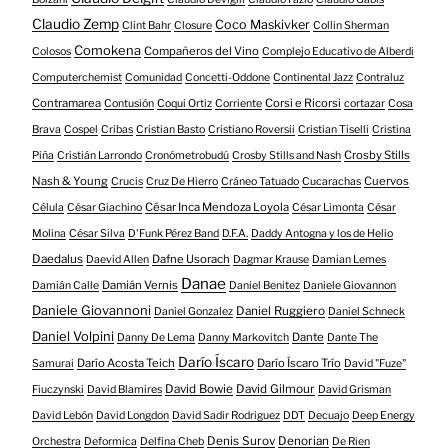
Claudio Zemp
Coco Maskivker
Clint Bahr
Closure
Collin Sherman
Comokena
Compañeros del Vino
Colosos
Complejo Educativo de Alberdi
Computerchemist
Comunidad
Concetti-Oddone
Continental Jazz
Contraluz
Contramarea
Corsi e Ricorsi
Contusión
Coqui Ortiz
Corriente
cortazar
Cosa
Brava
Cospel
Cribas
Cristian Basto
Cristiano Roversii
Cristian Tiselli
Cristina
Crosby Stills
Piña
Cristián Larrondo
Cronómetrobudú
Crosby Stills and Nash
Nash & Young
Cuervos
Crucis
Cruz De Hierro
Cráneo Tatuado
Cucarachas
César Inca Mendoza Loyola
Célula
César Giachino
César Limonta
César
Molina
César Silva
D'Funk Pérez Band
D.F.A.
Daddy Antogna y los de Helio
Daedalus
Dafne Usorach
Daevid Allen
Dagmar Krause
Damian Lemes
Danae
Damián Vernis
Damián Calle
Daniel Benitez
Daniele Giovannon
Daniele Giovannoni
Daniel Ruggiero
Daniel Gonzalez
Daniel Schneck
Daniel Volpini
Dante
Danny De Lema
Danny Markovitch
Dante The
Darío Íscaro
Darío Acosta Teich
Darío Íscaro Trío
Samurai
David "Fuze"
David Bowie
David Gilmour
Fiuczynski
David Blamires
David Grisman
David Lebón
David Longdon
David Sadir Rodriguez
DDT
Decuajo
Deep Energy
Denis Surov
Denorian
Orchestra
Deformica
Delfina Cheb
De Rien