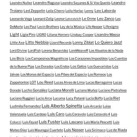
Leandro Ragusa
Leandro
Leandro Nuñez
Leandro Sayanes & Si Vos Querés
Troiano
Led Zeppelin
Leo Laborda
Leila Cherro
Leila Harlac
Lenny
Le Orme
Leo Zanco
Leonardo Vega
Leonard Zelig
Leonor Levcovich
Les
Lifesigns
DeMerle
Les Paul
Levin Brothers
Ley de la Música
Life Keeper
Light
Ligia Piro
Lisandro Massa
LIGRO
Liliana Herrero
Lindsay Cooper
Litto Nebbia
Lonny Ziblat
Lo Quiero Jazz!
Little Axe
Lizard Records
Lord Divine
LordFish
Lorena Benavidez
LoreWeaveR
Los Abuelos de la Nada
Los Bicis
Los Campesinos Magnéticos
Los Corazones Imposibles
Los Cuentos
Los Gatos
Los
de la Buena Pipa
Los Dorados
Los Endos
Los Guevaristas
Jaivas
Los Monos del Espacio
Los Pibes del Espacio
Los Romeos
Los
LOT
Lou Reed
Zappatontos
Lucas Alves de Lima
Lucas Barraguirre
Lucas
Lucho González
Luciana Morelli
Dorado
Luciano Muñoz
Luciano Pietrafesa
Lucía Riet
Luciano Ruggieri
Lucio Arce
Lucuma
Lucy Patané
Lucía Boffo
Luis Alberto Spinetta
Ludmila Fernandez
Luis Arcaráz
Luisa
Luis Caro
Valenzuela
Luis Cardoso
Luis Ceravolo
Luis Ceravolo 4
Luis
Luis Fuster
Luis Lascano
Colucci
Luis Fayad
Luis María Pescetti
Luis
Luis Nasser
Luz de Riada
Mateo Díez
Luis Mauregui Cuarteto
Luis Sirimaco