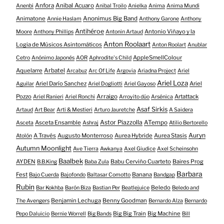
Anfora
Anibal Acuaro
Anenbi
Anibal Troilo
Anielka
Anima
Anima Mundi
Animatone
Anonimus Big Band
Annie Haslam
Anthony Garone
Anthony
Antihéroe
Antonio Viñayo y la
Moore
Anthony Phillips
Antonin Artaud
Anton Roolaart
Logia de Músicos Asintomáticos
Anton Roolart
Anublar
AppleSmellColour
Cetro
Anónimo Japonés
AOR
Aphrodite's Child
Aquelarre
Arbatel
Arcabuz
Arc Of Life
Argovia
Ariadna Project
Ariel
Ariel Loza
Ariel Darío Sanchez
Ariel
Aguilar
Ariel Dogliotti
Ariel Gayoso
Pozzo
Arraigo
Artattack
Ariel Ranieri
Ariel Ronchi
Arroyito dúo
Arsénica
Asaf Sirkis
Artaud
Art Bear
Arti & Mestieri
Arturo Jauretche
A Saidera
Astor Piazzolla
Asceta Ensamble
ATempo
Asceta
Ashraj
Atilio Bertorello
Auryn
A Través
Augusto Monterroso
Aurea Hybride
Aurea Stasis
Atolón
Autumn Moonlight
Ave Tierra
Awkanya
Axel Giudice
Axel Scheinsohn
Baalbek
AYDEN
Babu Cerviño Cuarteto
Baires Prog
B.B.King
Baba Zula
Barbara
Fest
Banana
Bajo Cuerda
Bajofondo
Baltasar Comotto
Bandgap
Rubin
Beledo
Bar Kokhba
Barón Biza
Bastian Per
Beatlejuice
Beledo and
Benjamin Lechuga
Benny Goodman
The Avengers
Bernardo Alza
Bernardo
Big Big Train
Big Machine
Pepo Daluicio
Bernie Worrell
Big Bands
Bill