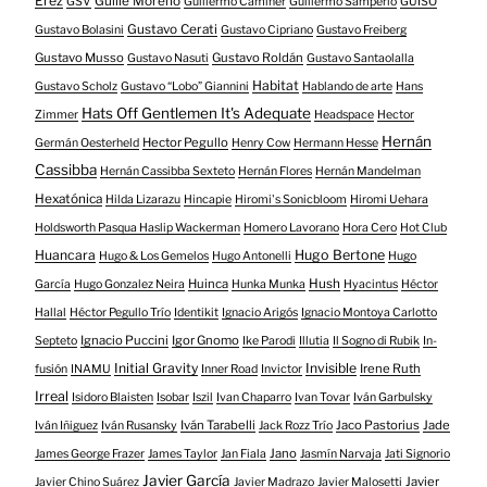
Erez
Guille Moreno
GSV
Guillermo Caminer
Guillermo Samperio
GUISO
Gustavo Cerati
Gustavo Bolasini
Gustavo Cipriano
Gustavo Freiberg
Gustavo Musso
Gustavo Roldán
Gustavo Nasuti
Gustavo Santaolalla
Habitat
Gustavo Scholz
Gustavo “Lobo” Giannini
Hablando de arte
Hans
Hats Off Gentlemen It's Adequate
Zimmer
Headspace
Hector
Hernán
Hector Pegullo
Germán Oesterheld
Henry Cow
Hermann Hesse
Cassibba
Hernán Cassibba Sexteto
Hernán Flores
Hernán Mandelman
Hexatónica
Hilda Lizarazu
Hincapie
Hiromi's Sonicbloom
Hiromi Uehara
Holdsworth Pasqua Haslip Wackerman
Homero Lavorano
Hora Cero
Hot Club
Huancara
Hugo Bertone
Hugo & Los Gemelos
Hugo Antonelli
Hugo
Huinca
Hush
García
Hugo Gonzalez Neira
Hunka Munka
Hyacintus
Héctor
Hallal
Héctor Pegullo Trío
Identikit
Ignacio Arigós
Ignacio Montoya Carlotto
Ignacio Puccini
Igor Gnomo
Septeto
Ike Parodi
Illutia
Il Sogno di Rubik
In-
Initial Gravity
Invisible
Irene Ruth
fusión
INAMU
Inner Road
Invictor
Irreal
Isidoro Blaisten
Isobar
Iszil
Ivan Chaparro
Ivan Tovar
Iván Garbulsky
Iván Tarabelli
Jaco Pastorius
Jade
Iván Iñiguez
Iván Rusansky
Jack Rozz Trío
Jano
James George Frazer
James Taylor
Jan Fiala
Jasmín Narvaja
Jati Signorio
Javier García
Javier
Javier Chino Suárez
Javier Madrazo
Javier Malosetti