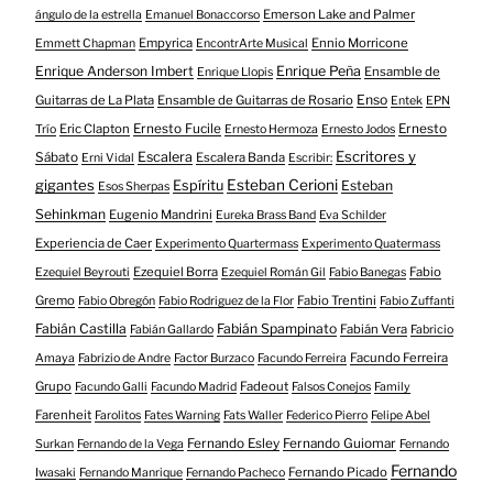
Emerson Lake and Palmer
ángulo de la estrella
Emanuel Bonaccorso
Empyrica
Ennio Morricone
Emmett Chapman
EncontrArte Musical
Enrique Anderson Imbert
Enrique Peña
Ensamble de
Enrique Llopis
Enso
Guitarras de La Plata
Ensamble de Guitarras de Rosario
Entek
EPN
Eric Clapton
Ernesto Fucile
Ernesto
Trío
Ernesto Hermoza
Ernesto Jodos
Escritores y
Escalera
Sábato
Escalera Banda
Erni Vidal
Escribir:
gigantes
Esteban Cerioni
Espíritu
Esteban
Esos Sherpas
Sehinkman
Eugenio Mandrini
Eureka Brass Band
Eva Schilder
Experiencia de Caer
Experimento Quartermass
Experimento Quatermass
Ezequiel Borra
Fabio
Ezequiel Beyrouti
Ezequiel Román Gil
Fabio Banegas
Gremo
Fabio Trentini
Fabio Obregón
Fabio Rodriguez de la Flor
Fabio Zuffanti
Fabián Castilla
Fabián Spampinato
Fabián Vera
Fabián Gallardo
Fabricio
Facundo Ferreira
Amaya
Fabrizio de Andre
Factor Burzaco
Facundo Ferreira
Grupo
Fadeout
Facundo Galli
Facundo Madrid
Falsos Conejos
Family
Farenheit
Farolitos
Fates Warning
Fats Waller
Federico Pierro
Felipe Abel
Fernando Esley
Fernando Guiomar
Surkan
Fernando de la Vega
Fernando
Fernando
Fernando Picado
Iwasaki
Fernando Manrique
Fernando Pacheco