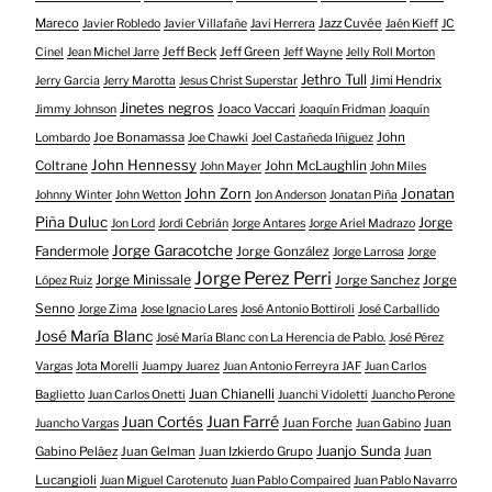
Mareco
Jazz Cuvée
Javier Robledo
Javier Villafañe
Javi Herrera
Jaén Kieff
JC
Jeff Beck
Jeff Green
Cinel
Jean Michel Jarre
Jeff Wayne
Jelly Roll Morton
Jethro Tull
Jimi Hendrix
Jerry Garcia
Jerry Marotta
Jesus Christ Superstar
Jinetes negros
Joaco Vaccari
Jimmy Johnson
Joaquín Fridman
Joaquín
Joe Bonamassa
John
Lombardo
Joe Chawki
Joel Castañeda Iñiguez
John Hennessy
Coltrane
John McLaughlin
John Mayer
John Miles
John Zorn
Jonatan
Johnny Winter
John Wetton
Jon Anderson
Jonatan Piña
Piña Duluc
Jorge
Jon Lord
Jordi Cebrián
Jorge Antares
Jorge Ariel Madrazo
Jorge Garacotche
Fandermole
Jorge González
Jorge Larrosa
Jorge
Jorge Perez Perri
Jorge Minissale
Jorge Sanchez
Jorge
López Ruiz
Senno
Jorge Zima
Jose Ignacio Lares
José Antonio Bottiroli
José Carballido
José María Blanc
José María Blanc con La Herencia de Pablo.
José Pérez
Vargas
Jota Morelli
Juampy Juarez
Juan Antonio Ferreyra JAF
Juan Carlos
Juan Chianelli
Baglietto
Juan Carlos Onetti
Juanchi Vidoletti
Juancho Perone
Juan Farré
Juan Cortés
Juan Forche
Juan
Juancho Vargas
Juan Gabino
Juanjo Sunda
Gabino Peláez
Juan Gelman
Juan Izkierdo Grupo
Juan
Lucangioli
Juan Miguel Carotenuto
Juan Pablo Compaired
Juan Pablo Navarro