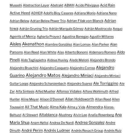
Acid Rain
Musashi
Abstraction Layer
Abstrakt
ABWH
Acido Pléxippus
Active Heed
ADHER
Adolfo Bioy Casares
Adriana Monis
Adriana Nano
Adrian
Adrian Filak von Blanck
Adrian Belew
Adrian Belew Power Trio
Iowa
Adrián Gruning Trío
Adrián Marqués Gómez
Adrián Mastrocola
Aequo
Agents of Mercy
Agharta Proyect
Agustina Banegas
Agustín Millares
Aisles
Akenathon
Alan
Alambre González
Alan Lomax
Alan Parker
Aldo
Parsons
Alan Reed
Alan White
Alas
Alberto Bonomi
Aldemaro Romero
Pinelli
Aldo Tagliapietra
Aldous Huxley
Aledo Meloni
Alejandro Brondo
Alejandro
Alejandro Bruschini
Alejandro Casquero
Alejandro Correa
Alejandro Matos
Guarino
Alejandro Miniaci
Alejandro Miniaci
Ale Torriggino
Guitar Loops
Alejandro Schanzenbach
Alejandro Suarez
Ale
Alfonso Vidales
Zar
Alfa Sintesis
Alfed Mueller
Alfons Wohlmuth
Alfred
Allan Holdsworth
Hunter
Aline Meyer
Alison O​’​Donnell
Allan Reed
Allen
All That Music
Alma Kala
Almendra
Toussaint
Alma y Vida
Aloras-
Altablanca
Ana
Aluziney
Baltuzzi
Al Stewart
Alvin Lee
Analía Rosenberg
María Shua
Andrea Gonzalez
Andre
Anam Keltoi
Andrea De Nardi
André Perim
Andrés Ludmer
Dinuth
Andrés Rexach Group
Andrés Ruiz