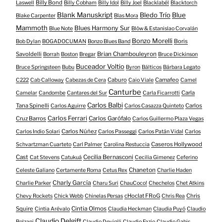
Billy Bond
Laswell
Billy Cobham
Billy Idol
Billy Joel
Blacklabél
Blacktorch
Blank Manuskript
Bledo Trío
Blue
Blake Carpenter
Blas Mora
Mammoth
Blues Harmony Sur
Blue Note
Blöw & Estanislao Corvalán
Bonzo Morelli
Boris
Bob Dylan
BOGADOCUMAN
Bonzo Blues Band
Savoldelli
Brian Chambouleyron
Borrah
Boston
Bregar
Bruce Dickinson
Buceador Voltio
Bruce Springsteen
Bubu
Byron
Bálticos
Bárbara Legato
Caburo
Camafeo
C222
Cab Calloway
Cabezas de Cera
Caio Viale
Camel
Canturbe
Carla
Camelar
Candombe
Cantares del Sur
Carla Ficarrotti
Carlos Balbi
Tana Spinelli
Carlos
Carlos Aguirre
Carlos Casazza Quinteto
Carlos Ferrari
Cruz Barros
Carlos Garófalo
Carlos Guillermo Plaza Vegas
Carlos Núñez
Carlos Indio Solari
Carlos Passeggi
Carlos Patán Vidal
Carlos
Caseros Hollywood
Schvartzman Cuarteto
Carl Palmer
Carolina Restuccia
Cast
Cecilia Bernasconi
Cat Stevens
Catukuá
Cecilia Gimenez
Ceferino
Chaneton
Celeste Galiano
Certamente Roma
Cetus Rex
Charlie Haden
Charly García
Charlie Parker
Charu Suri
ChauCoco!
Chechelos
Chet Atkins
cHoclat FRoG
Chris
Chevy Rockets
Chick Webb
Chinelas Persas
Chris Rea
Squire
Cintia Olmos
Cintia Arévalo
Claudia Heckman
Claudia Puyó
Claudio
Claudio Delgift
Bolzani
Claudio Devigili
Claudio Fazio
Claudio Gabis