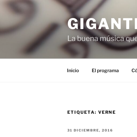
Saltar
al
GIGANT
contenido
La buena música que
Inicio
El programa
Có
ETIQUETA:
VERNE
PUBLICADO
31 DICIEMBRE, 2016
EL