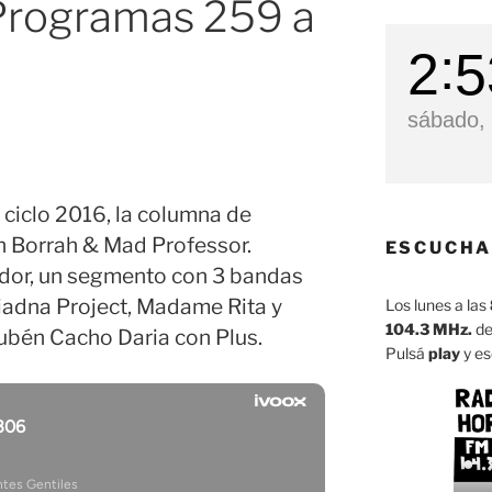
Programas 259 a
2
5
sábado, 
 ciclo 2016, la columna de
n Borrah & Mad Professor.
ESCUCHA
ador, un segmento con 3 bandas
iadna Project, Madame Rita y
Los lunes a las
104.3 MHz.
de
Rubén Cacho Daria con Plus.
Pulsá
play
y es