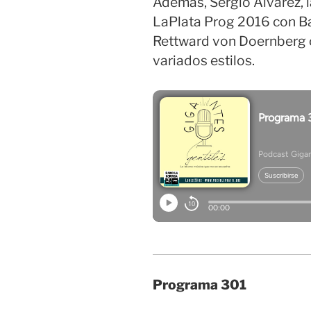
Además, Sergio Álvarez, l
LaPlata Prog 2016 con Baa
Rettward von Doernberg 
variados estilos.
Programa 301