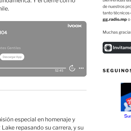
inoamérica. Y el cierre con lo
de nuestros pr
ile.
tanto técnicos 
gg.radio.mp
o
Muchas gracias
SEGUINO
isión especial en homenaje y
 Lake repasando su carrera, y su