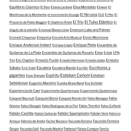
Equilibrio Cósmico
Elisa Montaldo
El Faro
Eliana Lardone
Eliseon
El
El Nirvana
Mentiroso de la Montanha
el movimiento Grunge
ELO
El Pez
El
El Tubo Elástico
El Trío
Proyecto de Pablo Baggini
El Séptimo Árbol
El
Emerson Lake and Palmer
ángulo de la estrella
Emanuel Bonaccorso
Empyrica
Ennio Morricone
Emmett Chapman
EncontrArte Musical
Enrique Anderson Imbert
Enrique Peña
Ensamble de
Enrique Llopis
Enso
Guitarras de La Plata
Ensamble de Guitarras de Rosario
Entek
EPN
Eric Clapton
Ernesto Fucile
Ernesto
Trío
Ernesto Hermoza
Ernesto Jodos
Escritores y
Escalera
Sábato
Escalera Banda
Erni Vidal
Escribir:
gigantes
Esteban Cerioni
Espíritu
Esteban
Esos Sherpas
Sehinkman
Eugenio Mandrini
Eureka Brass Band
Eva Schilder
Experiencia de Caer
Experimento Quartermass
Experimento Quatermass
Ezequiel Borra
Fabio
Ezequiel Beyrouti
Ezequiel Román Gil
Fabio Banegas
Gremo
Fabio Trentini
Fabio Obregón
Fabio Rodriguez de la Flor
Fabio Zuffanti
Fabián Castilla
Fabián Spampinato
Fabián Vera
Fabián Gallardo
Fabricio
Facundo Ferreira
Amaya
Fabrizio de Andre
Factor Burzaco
Facundo Ferreira
Grupo
Fadeout
Facundo Galli
Facundo Madrid
Falsos Conejos
Family