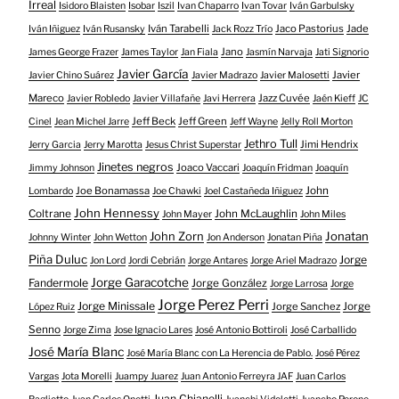
Irreal
Isidoro Blaisten
Isobar
Iszil
Ivan Chaparro
Ivan Tovar
Iván Garbulsky
Iván Tarabelli
Jaco Pastorius
Jade
Iván Iñiguez
Iván Rusansky
Jack Rozz Trío
Jano
James George Frazer
James Taylor
Jan Fiala
Jasmín Narvaja
Jati Signorio
Javier García
Javier
Javier Chino Suárez
Javier Madrazo
Javier Malosetti
Mareco
Jazz Cuvée
Javier Robledo
Javier Villafañe
Javi Herrera
Jaén Kieff
JC
Jeff Beck
Jeff Green
Cinel
Jean Michel Jarre
Jeff Wayne
Jelly Roll Morton
Jethro Tull
Jimi Hendrix
Jerry Garcia
Jerry Marotta
Jesus Christ Superstar
Jinetes negros
Joaco Vaccari
Jimmy Johnson
Joaquín Fridman
Joaquín
Joe Bonamassa
John
Lombardo
Joe Chawki
Joel Castañeda Iñiguez
John Hennessy
Coltrane
John McLaughlin
John Mayer
John Miles
John Zorn
Jonatan
Johnny Winter
John Wetton
Jon Anderson
Jonatan Piña
Piña Duluc
Jorge
Jon Lord
Jordi Cebrián
Jorge Antares
Jorge Ariel Madrazo
Jorge Garacotche
Fandermole
Jorge González
Jorge Larrosa
Jorge
Jorge Perez Perri
Jorge Minissale
Jorge Sanchez
Jorge
López Ruiz
Senno
Jorge Zima
Jose Ignacio Lares
José Antonio Bottiroli
José Carballido
José María Blanc
José María Blanc con La Herencia de Pablo.
José Pérez
Vargas
Jota Morelli
Juampy Juarez
Juan Antonio Ferreyra JAF
Juan Carlos
Juan Chianelli