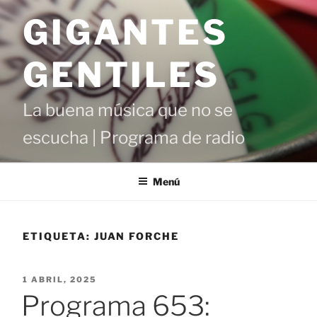
Saltar
GIGANTES
al
contenido
GENTILES
La buena música que no se
escucha | Programa de radio
Menú
ETIQUETA:
JUAN FORCHE
PUBLICADO
1 ABRIL, 2025
EL
Programa 653: