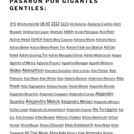
PASARON POR GIGANTES
GENTILES:
3+1
2112
18:30
4Instrumental
3223
Ab Aeterno
Abelardo Castillo
Abril
Acid Rain
Musashi
Abstraction Layer
Abstrakt
ABWH
Acido Pléxippus
Active Heed
ADHER
Adolfo Bioy Casares
Adriana Monis
Adriana Nano
Adrian
Adrian Filak von Blanck
Adrian Belew
Adrian Belew Power Trio
Iowa
Adrián Gruning Trío
Adrián Marqués Gómez
Adrián Mastrocola
Aequo
Agents of Mercy
Agharta Proyect
Agustina Banegas
Agustín Millares
Aisles
Akenathon
Alan
Alambre González
Alan Lomax
Alan Parker
Aldo
Parsons
Alan Reed
Alan White
Alas
Alberto Bonomi
Aldemaro Romero
Pinelli
Aldo Tagliapietra
Aldous Huxley
Aledo Meloni
Alejandro Brondo
Alejandro
Alejandro Bruschini
Alejandro Casquero
Alejandro Correa
Alejandro Matos
Guarino
Alejandro Miniaci
Alejandro Miniaci
Ale Torriggino
Guitar Loops
Alejandro Schanzenbach
Alejandro Suarez
Ale
Alfonso Vidales
Zar
Alfa Sintesis
Alfed Mueller
Alfons Wohlmuth
Alfred
Allan Holdsworth
Hunter
Aline Meyer
Alison O​’​Donnell
Allan Reed
Allen
All That Music
Alma Kala
Almendra
Toussaint
Alma y Vida
Aloras-