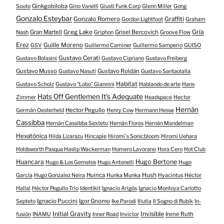
Ginkgobiloba
Souto
Gino Vanelli
Giusti Funk Corp
Glenn Miller
Gong
Gonzalo Esteybar
Gonzalo Romero
Graffiti
Gordon Lightfoot
Graham
Gría
Gran Martell
Greg Lake
Grisel Bercovich
Nash
Griphon
Groove Flow
Erez
Guille Moreno
GSV
Guillermo Caminer
Guillermo Samperio
GUISO
Gustavo Cerati
Gustavo Bolasini
Gustavo Cipriano
Gustavo Freiberg
Gustavo Musso
Gustavo Roldán
Gustavo Nasuti
Gustavo Santaolalla
Habitat
Gustavo Scholz
Gustavo “Lobo” Giannini
Hablando de arte
Hans
Hats Off Gentlemen It's Adequate
Zimmer
Headspace
Hector
Hernán
Hector Pegullo
Germán Oesterheld
Henry Cow
Hermann Hesse
Cassibba
Hernán Cassibba Sexteto
Hernán Flores
Hernán Mandelman
Hexatónica
Hilda Lizarazu
Hincapie
Hiromi's Sonicbloom
Hiromi Uehara
Holdsworth Pasqua Haslip Wackerman
Homero Lavorano
Hora Cero
Hot Club
Huancara
Hugo Bertone
Hugo & Los Gemelos
Hugo Antonelli
Hugo
Huinca
Hush
García
Hugo Gonzalez Neira
Hunka Munka
Hyacintus
Héctor
Hallal
Héctor Pegullo Trío
Identikit
Ignacio Arigós
Ignacio Montoya Carlotto
Ignacio Puccini
Igor Gnomo
Septeto
Ike Parodi
Illutia
Il Sogno di Rubik
In-
Initial Gravity
Invisible
Irene Ruth
fusión
INAMU
Inner Road
Invictor