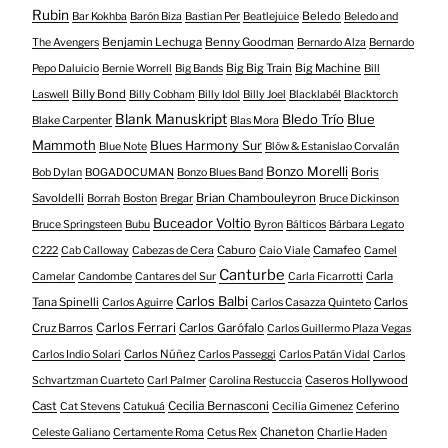
Rubin
Beledo
Bar Kokhba
Barón Biza
Bastian Per
Beatlejuice
Beledo and
Benjamin Lechuga
Benny Goodman
The Avengers
Bernardo Alza
Bernardo
Big Big Train
Big Machine
Pepo Daluicio
Bernie Worrell
Big Bands
Bill
Billy Bond
Laswell
Billy Cobham
Billy Idol
Billy Joel
Blacklabél
Blacktorch
Blank Manuskript
Bledo Trío
Blue
Blake Carpenter
Blas Mora
Mammoth
Blues Harmony Sur
Blue Note
Blöw & Estanislao Corvalán
Bonzo Morelli
Boris
Bob Dylan
BOGADOCUMAN
Bonzo Blues Band
Savoldelli
Brian Chambouleyron
Borrah
Boston
Bregar
Bruce Dickinson
Buceador Voltio
Bruce Springsteen
Bubu
Byron
Bálticos
Bárbara Legato
Caburo
Camafeo
C222
Cab Calloway
Cabezas de Cera
Caio Viale
Camel
Canturbe
Carla
Camelar
Candombe
Cantares del Sur
Carla Ficarrotti
Carlos Balbi
Tana Spinelli
Carlos
Carlos Aguirre
Carlos Casazza Quinteto
Carlos Ferrari
Cruz Barros
Carlos Garófalo
Carlos Guillermo Plaza Vegas
Carlos Núñez
Carlos Indio Solari
Carlos Passeggi
Carlos Patán Vidal
Carlos
Caseros Hollywood
Schvartzman Cuarteto
Carl Palmer
Carolina Restuccia
Cast
Cecilia Bernasconi
Cat Stevens
Catukuá
Cecilia Gimenez
Ceferino
Chaneton
Celeste Galiano
Certamente Roma
Cetus Rex
Charlie Haden