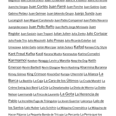
Baglietto
Juan Carlos Onetti
Juanchi Vidoletti
Juancho Perone
Juan Farré
Juan Cortés
Juan Forche
Juan
Juancho Vargas
Juan Gabino
Juanjo Sunda
Gabino Peláez
Juan Gelman
Juan Izkierdo Grupo
Juan
Lucangioli
Juan Miguel Carotenuto
Juan Pablo Compaired
Juan Pablo Navarro
Juan Pollo Raffo
Juan
Juanpidecesare
Juan Raffo Jorge Minissale
Regidor
Julio Cortazar
Julian Julien
Juan Sasiain
Juan Trapani
Julia Zenko
Julio Presas
Julio Frade Trio
Julio Mazziotti
Julio Ricardo Estefan
Juli
Kafod
Umezawa
Julián Gallo
Julián Marcipar
Julián Solarz
Kansas City Style
Kant Freud Kafka
Kaoll
Karina Corradini
Karana Mudra
Karenautas
Karmamoi
Keith
Keaggy Levin y Marotta
Kawken
Keep the Dog
Emerson
Kevin Bartlett
Kharmina Buranna
Kevin Glasgow
Kevin Kastning
La
King Crimson
La Alianza
Kimey Gómez
KnockOut
Kuropa
L'Hermité
Barca
La Cara de los Últimos
La Caja
La Bastilla
La Cruda Mandril
La
La Cría
Créme Swing Jazz Band
La Desatanudos
La Dieta de Worms
La Doble
La Gota
La Herencia de
Nelson
Laermandá
La Finca de Laurento
Pablo
Lalo de
La Increíble Fuga de Triángulos
La Joven Guarrior
Lakranya
los Santos
Lalo Huber
Lalo Schifrin
La Máquina Cinemática
La Máquina de
La Perra que los
Hacer Pájaros
La Pequeña Banda de Trícupa
La Percanta