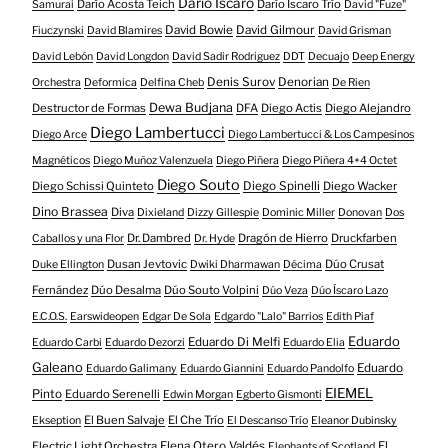
Darío Íscaro
Darío Acosta Teich
Darío Íscaro Trío
Samurai
David "Fuze"
David Bowie
David Gilmour
Fiuczynski
David Blamires
David Grisman
David Lebón
David Longdon
David Sadir Rodriguez
DDT
Decuajo
Deep Energy
Denis Surov
Denorian
Orchestra
Deformica
Delfina Cheb
De Rien
Dewa Budjana
Destructor de Formas
DFA
Diego Actis
Diego Alejandro
Diego Lambertucci
Diego Arce
Diego Lambertucci & Los Campesinos
Magnéticos
Diego Muñoz Valenzuela
Diego Piñera
Diego Piñera 4+4 Octet
Diego Souto
Diego Schissi Quinteto
Diego Spinelli
Diego Wacker
Dino Brassea
Diva
Dixieland
Dizzy Gillespie
Dominic Miller
Donovan
Dos
Dr. Dambred
Dragón de Hierro
Druckfarben
Caballos y una Flor
Dr. Hyde
Dusan Jevtovic
Dúo Crusat
Duke Ellington
Dwiki Dharmawan
Décima
Fernández
Dúo Desalma
Dúo Souto Volpini
Dúo Veza
Dúo Íscaro Lazo
E.C.O.S.
Earswideopen
Edgar De Sola
Edgardo "Lalo" Barrios
Edith Piaf
Eduardo
Eduardo Di Melfi
Eduardo Carbi
Eduardo Dezorzi
Eduardo Elia
Galeano
Eduardo
Eduardo Galimany
Eduardo Giannini
Eduardo Pandolfo
EIEMEL
Pinto
Eduardo Serenelli
Edwin Morgan
Egberto Gismonti
El Buen Salvaje
El Che Trío
Ekseption
El Descanso Trío
Eleanor Dubinsky
Electric Light Orchestra
Elena Otero Valdés
El
Elephants of Scotland