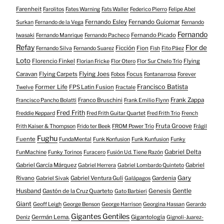
Farenheit
Farolitos
Fates Warning
Fats Waller
Federico Pierro
Felipe Abel
Fernando Esley
Fernando Guiomar
Surkan
Fernando de la Vega
Fernando
Fernando
Fernando Picado
Iwasaki
Fernando Manrique
Fernando Pacheco
Refay
Flor de
Ficción
Fion
Fernando Silva
Fernando Suarez
Fish
Fito Páez
Loto
Florencio Finkel
Flying
Florian Fricke
Flor Otero
Flor Sur Chelo Trío
Caravan
Flying Carpets
Flying Joes
Focus
Fobos
Fontanarrosa
Forever
Francisco Batista
Former Life
FPS Latin Fusion
Twelve
Fractale
Franco Bruschini
Frank Zappa
Francisco Pancho Bolatti
Frank Emilio Flynn
Fred Frith
Freddie Keppard
Fred Frith Guitar Quartet
Fred Frith Trio
French
Fruta Groove
Frith Kaiser & Thompson
Frido ter Beek
FROM Power Trío
Frágil
Fughu
Fuente
FundaMental
Funk Konfusion
Funk Kunfusion
Funky
Gabriel Delta
FunMachine
Funky Torinos
Furacero
Fusión Ud. Tiene Razón
Gabriel García Márquez
Gabriel
Gabriel Herrera
Gabriel Lombardo Quinteto
Gary
Rivano
Gabriel Ventura Gulí
Gardenia
Gabriel Sivak
Galápagos
Husband
Gentle
Gastón de la Cruz Quarteto
Genesis
Gato Barbieri
Giant
Geoff Leigh
George Benson
George Harrison
Georgina Hassan
Gerardo
Gigantes Gentiles
Germán Lema.
Gigantología
Deniz
Gignoli-Juarez-