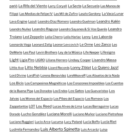
parió
La Rifa del Viento
La Secta
La Secuela
Larry Coryell
Las Manos de
La Vaca Lunar
Filippi
Las Medias de Felipe IV
Las Mil de Zafiro
Laszlo Gardony
Leandro Kalén
Lava Engine
Lazuli
Leandro Diaz Romero
Leandro Guelman
Leandro Ragusa
Leandro
Leandro Nuñez
Leandro Sayanes & Si Vos Querés
Troiano
Led Zeppelin
Leo Laborda
Leila Cherro
Leila Harlac
Lenny
Le Orme
Leo Zanco
Leonardo Vega
Leonard Zelig
Leonor Levcovich
Les
Lifesigns
DeMerle
Les Paul
Levin Brothers
Ley de la Música
Life Keeper
Light
Ligia Piro
Lisandro Massa
LIGRO
Liliana Herrero
Lindsay Cooper
Litto Nebbia
Lonny Ziblat
Lo Quiero Jazz!
Little Axe
Lizard Records
Lord Divine
LordFish
Lorena Benavidez
LoreWeaveR
Los Abuelos de la Nada
Los Bicis
Los Campesinos Magnéticos
Los Corazones Imposibles
Los Cuentos
Los Gatos
Los
de la Buena Pipa
Los Dorados
Los Endos
Los Guevaristas
Jaivas
Los Monos del Espacio
Los Pibes del Espacio
Los Romeos
Los
LOT
Lou Reed
Zappatontos
Lucas Alves de Lima
Lucas Barraguirre
Lucas
Lucho González
Luciana Morelli
Dorado
Luciano Muñoz
Luciano Pietrafesa
Lucía Riet
Luciano Ruggieri
Lucio Arce
Lucuma
Lucy Patané
Lucía Boffo
Luis Alberto Spinetta
Ludmila Fernandez
Luis Arcaráz
Luisa