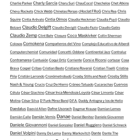
Charly García
Charlie Parker
Charu Suri
ChauCoco!
Chechelos
Chet Atkins
cHoclat FRoG
Chris
Chevy Rockets
Chick Webb
Chinelas Persas
Chris Rea
Squire
Cintia Olmos
Cintia Arévalo
Claudia Heckman
Claudia Puyó
Claudio
Claudio Delgift
Bolzani
Claudio Devigili
Claudio Fazio
Claudio Gabis
Claudio Zemp
Coco Maskivker
Clint Bahr
Closure
Collin Sherman
Comokena
Compañeros del Vino
Colosos
Complejo Educativo de Alberdi
Computerchemist
Comunidad
Concetti-Oddone
Continental Jazz
Contraluz
Contramarea
Corsi e Ricorsi
Contusión
Coqui Ortiz
Corriente
cortazar
Cosa
Brava
Cospel
Cribas
Cristian Basto
Cristiano Roversii
Cristian Tiselli
Cristina
Crosby Stills
Piña
Cristián Larrondo
Cronómetrobudú
Crosby Stills and Nash
Nash & Young
Cuervos
Crucis
Cruz De Hierro
Cráneo Tatuado
Cucarachas
César Inca Mendoza Loyola
Célula
César Giachino
César Limonta
César
Molina
César Silva
D'Funk Pérez Band
D.F.A.
Daddy Antogna y los de Helio
Daedalus
Dafne Usorach
Daevid Allen
Dagmar Krause
Damian Lemes
Danae
Damián Vernis
Damián Calle
Daniel Benitez
Daniele Giovannon
Daniele Giovannoni
Daniel Ruggiero
Daniel Gonzalez
Daniel Schneck
Daniel Volpini
Dante
Danny De Lema
Danny Markovitch
Dante The