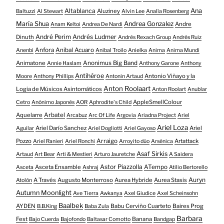
Altablanca
Ana
Aluziney
Baltuzzi
Al Stewart
Alvin Lee
Analía Rosenberg
María Shua
Andrea Gonzalez
Andre
Anam Keltoi
Andrea De Nardi
André Perim
Andrés Ludmer
Dinuth
Andrés Rexach Group
Andrés Ruiz
Anfora
Anibal Acuaro
Anenbi
Anibal Troilo
Anielka
Anima
Anima Mundi
Animatone
Anonimus Big Band
Annie Haslam
Anthony Garone
Anthony
Antihéroe
Antonio Viñayo y la
Moore
Anthony Phillips
Antonin Artaud
Anton Roolaart
Logia de Músicos Asintomáticos
Anton Roolart
Anublar
AppleSmellColour
Cetro
Anónimo Japonés
AOR
Aphrodite's Child
Aquelarre
Arbatel
Arcabuz
Arc Of Life
Argovia
Ariadna Project
Ariel
Ariel Loza
Ariel Darío Sanchez
Ariel
Aguilar
Ariel Dogliotti
Ariel Gayoso
Pozzo
Arraigo
Artattack
Ariel Ranieri
Ariel Ronchi
Arroyito dúo
Arsénica
Asaf Sirkis
Artaud
Art Bear
Arti & Mestieri
Arturo Jauretche
A Saidera
Astor Piazzolla
Asceta Ensamble
ATempo
Asceta
Ashraj
Atilio Bertorello
Auryn
A Través
Augusto Monterroso
Aurea Hybride
Aurea Stasis
Atolón
Autumn Moonlight
Ave Tierra
Awkanya
Axel Giudice
Axel Scheinsohn
Baalbek
AYDEN
Babu Cerviño Cuarteto
Baires Prog
B.B.King
Baba Zula
Barbara
Fest
Banana
Bajo Cuerda
Bajofondo
Baltasar Comotto
Bandgap