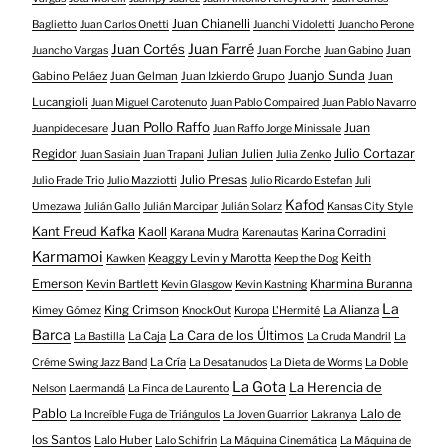
Juan Chianelli
Baglietto
Juan Carlos Onetti
Juanchi Vidoletti
Juancho Perone
Juan Farré
Juan Cortés
Juan Forche
Juan
Juancho Vargas
Juan Gabino
Juanjo Sunda
Gabino Peláez
Juan Gelman
Juan Izkierdo Grupo
Juan
Lucangioli
Juan Miguel Carotenuto
Juan Pablo Compaired
Juan Pablo Navarro
Juan Pollo Raffo
Juan
Juanpidecesare
Juan Raffo Jorge Minissale
Regidor
Julio Cortazar
Julian Julien
Juan Sasiain
Juan Trapani
Julia Zenko
Julio Presas
Julio Frade Trio
Julio Mazziotti
Julio Ricardo Estefan
Juli
Kafod
Umezawa
Julián Gallo
Julián Marcipar
Julián Solarz
Kansas City Style
Kant Freud Kafka
Kaoll
Karina Corradini
Karana Mudra
Karenautas
Karmamoi
Keith
Keaggy Levin y Marotta
Kawken
Keep the Dog
Emerson
Kevin Bartlett
Kharmina Buranna
Kevin Glasgow
Kevin Kastning
La
King Crimson
La Alianza
Kimey Gómez
KnockOut
Kuropa
L'Hermité
Barca
La Cara de los Últimos
La Caja
La Bastilla
La Cruda Mandril
La
La Cría
Créme Swing Jazz Band
La Desatanudos
La Dieta de Worms
La Doble
La Gota
La Herencia de
Nelson
Laermandá
La Finca de Laurento
Pablo
Lalo de
La Increíble Fuga de Triángulos
La Joven Guarrior
Lakranya
los Santos
Lalo Huber
Lalo Schifrin
La Máquina Cinemática
La Máquina de