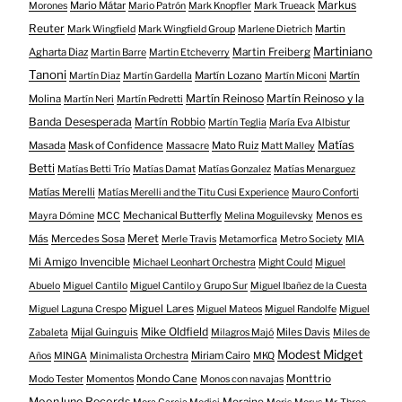
Markus
Mario Mátar
Morones
Mario Patrón
Mark Knopfler
Mark Trueack
Reuter
Martin
Mark Wingfield
Mark Wingfield Group
Marlene Dietrich
Martiniano
Agharta Diaz
Martin Freiberg
Martin Barre
Martin Etcheverry
Tanoni
Martín Lozano
Martín
Martín Diaz
Martín Gardella
Martín Miconi
Martín Reinoso
Martín Reinoso y la
Molina
Martín Neri
Martín Pedretti
Banda Desesperada
Martín Robbio
Martín Teglia
María Eva Albistur
Matías
Masada
Mask of Confidence
Mato Ruiz
Massacre
Matt Malley
Betti
Matías Betti Trío
Matías Damat
Matías Gonzalez
Matías Menarguez
Matías Merelli
Matías Merelli and the Titu Cusi Experience
Mauro Conforti
Mechanical Butterfly
Menos es
Mayra Dómine
MCC
Melina Moguilevsky
Meret
Más
Mercedes Sosa
Merle Travis
Metamorfica
Metro Society
MIA
Mi Amigo Invencible
Michael Leonhart Orchestra
Might Could
Miguel
Abuelo
Miguel Cantilo
Miguel Cantilo y Grupo Sur
Miguel Ibañez de la Cuesta
Miguel Lares
Miguel Laguna Crespo
Miguel Mateos
Miguel Randolfe
Miguel
Mike Oldfield
Mijal Guinguis
Miles Davis
Zabaleta
Milagros Majó
Miles de
Modest Midget
Miriam Cairo
Años
MINGA
Minimalista Orchestra
MKQ
Mondo Cane
Monttrio
Modo Tester
Momentos
Monos con navajas
MoonJune Records