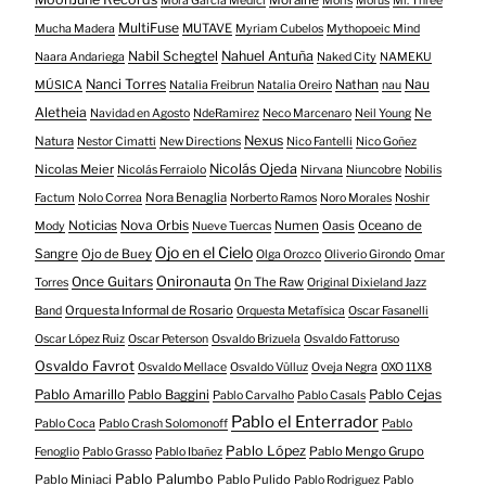
Moraine
Mora Garcia Medici
Moris
Morus
Mr. Three
MultiFuse
MUTAVE
Mucha Madera
Myriam Cubelos
Mythopoeic Mind
Nabil Schegtel
Nahuel Antuña
Naara Andariega
Naked City
NAMEKU
Nanci Torres
Nau
Nathan
MÚSICA
Natalia Freibrun
Natalia Oreiro
nau
Aletheia
Ne
Navidad en Agosto
NdeRamirez
Neco Marcenaro
Neil Young
Nexus
Natura
Nestor Cimatti
New Directions
Nico Fantelli
Nico Goñez
Nicolás Ojeda
Nicolas Meier
Nicolás Ferraiolo
Nirvana
Niuncobre
Nobilis
Nora Benaglia
Factum
Nolo Correa
Norberto Ramos
Noro Morales
Noshir
Nova Orbis
Noticias
Numen
Oasis
Oceano de
Mody
Nueve Tuercas
Ojo en el Cielo
Sangre
Ojo de Buey
Olga Orozco
Oliverio Girondo
Omar
Onironauta
Once Guitars
On The Raw
Torres
Original Dixieland Jazz
Orquesta Informal de Rosario
Band
Orquesta Metafísica
Oscar Fasanelli
Oscar López Ruiz
Oscar Peterson
Osvaldo Brizuela
Osvaldo Fattoruso
Osvaldo Favrot
Osvaldo Mellace
Osvaldo Vülluz
Oveja Negra
OXO 11X8
Pablo Amarillo
Pablo Cejas
Pablo Baggini
Pablo Carvalho
Pablo Casals
Pablo el Enterrador
Pablo Coca
Pablo Crash Solomonoff
Pablo
Pablo López
Pablo Mengo Grupo
Fenoglio
Pablo Grasso
Pablo Ibañez
Pablo Palumbo
Pablo Miniaci
Pablo Pulido
Pablo Rodriguez
Pablo