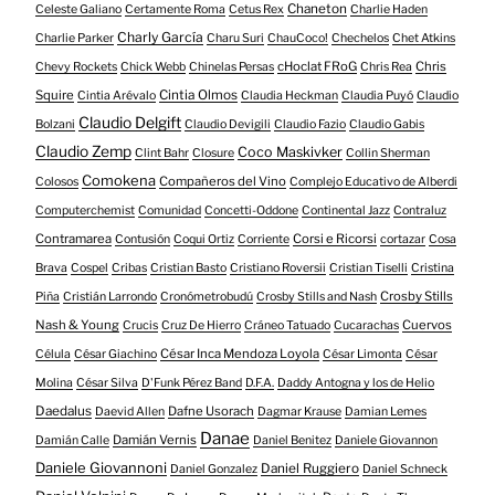
Chaneton
Celeste Galiano
Certamente Roma
Cetus Rex
Charlie Haden
Charly García
Charlie Parker
Charu Suri
ChauCoco!
Chechelos
Chet Atkins
cHoclat FRoG
Chris
Chevy Rockets
Chick Webb
Chinelas Persas
Chris Rea
Squire
Cintia Olmos
Cintia Arévalo
Claudia Heckman
Claudia Puyó
Claudio
Claudio Delgift
Bolzani
Claudio Devigili
Claudio Fazio
Claudio Gabis
Claudio Zemp
Coco Maskivker
Clint Bahr
Closure
Collin Sherman
Comokena
Compañeros del Vino
Colosos
Complejo Educativo de Alberdi
Computerchemist
Comunidad
Concetti-Oddone
Continental Jazz
Contraluz
Contramarea
Corsi e Ricorsi
Contusión
Coqui Ortiz
Corriente
cortazar
Cosa
Brava
Cospel
Cribas
Cristian Basto
Cristiano Roversii
Cristian Tiselli
Cristina
Crosby Stills
Piña
Cristián Larrondo
Cronómetrobudú
Crosby Stills and Nash
Nash & Young
Cuervos
Crucis
Cruz De Hierro
Cráneo Tatuado
Cucarachas
César Inca Mendoza Loyola
Célula
César Giachino
César Limonta
César
Molina
César Silva
D'Funk Pérez Band
D.F.A.
Daddy Antogna y los de Helio
Daedalus
Dafne Usorach
Daevid Allen
Dagmar Krause
Damian Lemes
Danae
Damián Vernis
Damián Calle
Daniel Benitez
Daniele Giovannon
Daniele Giovannoni
Daniel Ruggiero
Daniel Gonzalez
Daniel Schneck