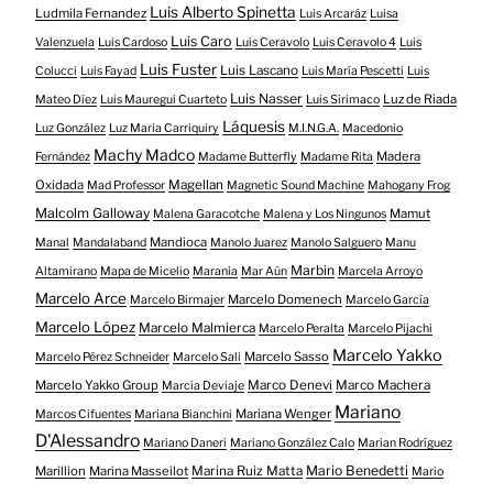
Luis Alberto Spinetta
Ludmila Fernandez
Luis Arcaráz
Luisa
Luis Caro
Valenzuela
Luis Cardoso
Luis Ceravolo
Luis Ceravolo 4
Luis
Luis Fuster
Luis Lascano
Colucci
Luis Fayad
Luis María Pescetti
Luis
Luis Nasser
Luz de Riada
Mateo Díez
Luis Mauregui Cuarteto
Luis Sirimaco
Láquesis
Luz González
Luz Maria Carriquiry
M.I.N.G.A.
Macedonio
Machy Madco
Madera
Fernández
Madame Butterfly
Madame Rita
Oxidada
Magellan
Mad Professor
Magnetic Sound Machine
Mahogany Frog
Malcolm Galloway
Mamut
Malena Garacotche
Malena y Los Ningunos
Mandioca
Manal
Mandalaband
Manolo Juarez
Manolo Salguero
Manu
Marbin
Altamirano
Mapa de Micelio
Marania
Mar Aún
Marcela Arroyo
Marcelo Arce
Marcelo Domenech
Marcelo Birmajer
Marcelo García
Marcelo López
Marcelo Malmierca
Marcelo Peralta
Marcelo Pijachi
Marcelo Yakko
Marcelo Sasso
Marcelo Pérez Schneider
Marcelo Sali
Marcelo Yakko Group
Marco Denevi
Marco Machera
Marcia Deviaje
Mariano
Mariana Wenger
Marcos Cifuentes
Mariana Bianchini
D'Alessandro
Mariano Daneri
Mariano González Calo
Marian Rodríguez
Mario Benedetti
Marillion
Marina Masseilot
Marina Ruiz Matta
Mario