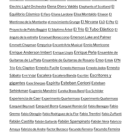
Electric Light Orchestra
Elena Otero Valdés
El
Elephants of Scotland
Equilibrio Cósmico
Elisa Montaldo
El Faro
Eliana Lardone
Eliseon
El
El Nirvana
Mentiroso de la Montanha
el movimiento Grunge
ELO
El Pez
El
El Tubo Elástico
El Trío
Proyecto de Pablo Baggini
El Séptimo Árbol
El
Emerson Lake and Palmer
ángulo de la estrella
Emanuel Bonaccorso
Empyrica
Ennio Morricone
Emmett Chapman
EncontrArte Musical
Enrique Anderson Imbert
Enrique Peña
Ensamble de
Enrique Llopis
Enso
Guitarras de La Plata
Ensamble de Guitarras de Rosario
Entek
EPN
Eric Clapton
Ernesto Fucile
Ernesto
Trío
Ernesto Hermoza
Ernesto Jodos
Escritores y
Escalera
Sábato
Escalera Banda
Erni Vidal
Escribir:
gigantes
Esteban Cerioni
Espíritu
Esteban
Esos Sherpas
Sehinkman
Eugenio Mandrini
Eureka Brass Band
Eva Schilder
Experiencia de Caer
Experimento Quartermass
Experimento Quatermass
Ezequiel Borra
Fabio
Ezequiel Beyrouti
Ezequiel Román Gil
Fabio Banegas
Gremo
Fabio Trentini
Fabio Obregón
Fabio Rodriguez de la Flor
Fabio Zuffanti
Fabián Castilla
Fabián Spampinato
Fabián Vera
Fabián Gallardo
Fabricio
Facundo Ferreira
Amaya
Fabrizio de Andre
Factor Burzaco
Facundo Ferreira