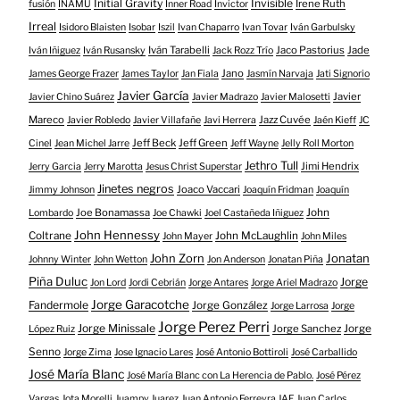
Initial Gravity
Invisible
Irene Ruth
fusión
INAMU
Inner Road
Invictor
Irreal
Isidoro Blaisten
Isobar
Iszil
Ivan Chaparro
Ivan Tovar
Iván Garbulsky
Iván Tarabelli
Jaco Pastorius
Jade
Iván Iñiguez
Iván Rusansky
Jack Rozz Trío
Jano
James George Frazer
James Taylor
Jan Fiala
Jasmín Narvaja
Jati Signorio
Javier García
Javier
Javier Chino Suárez
Javier Madrazo
Javier Malosetti
Mareco
Jazz Cuvée
Javier Robledo
Javier Villafañe
Javi Herrera
Jaén Kieff
JC
Jeff Beck
Jeff Green
Cinel
Jean Michel Jarre
Jeff Wayne
Jelly Roll Morton
Jethro Tull
Jimi Hendrix
Jerry Garcia
Jerry Marotta
Jesus Christ Superstar
Jinetes negros
Joaco Vaccari
Jimmy Johnson
Joaquín Fridman
Joaquín
Joe Bonamassa
John
Lombardo
Joe Chawki
Joel Castañeda Iñiguez
John Hennessy
Coltrane
John McLaughlin
John Mayer
John Miles
John Zorn
Jonatan
Johnny Winter
John Wetton
Jon Anderson
Jonatan Piña
Piña Duluc
Jorge
Jon Lord
Jordi Cebrián
Jorge Antares
Jorge Ariel Madrazo
Jorge Garacotche
Fandermole
Jorge González
Jorge Larrosa
Jorge
Jorge Perez Perri
Jorge Minissale
Jorge Sanchez
Jorge
López Ruiz
Senno
Jorge Zima
Jose Ignacio Lares
José Antonio Bottiroli
José Carballido
José María Blanc
José María Blanc con La Herencia de Pablo.
José Pérez
Vargas
Jota Morelli
Juampy Juarez
Juan Antonio Ferreyra JAF
Juan Carlos