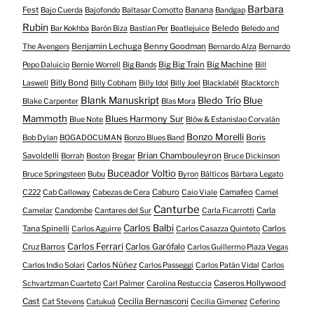
Barbara
Fest
Banana
Bajo Cuerda
Bajofondo
Baltasar Comotto
Bandgap
Rubin
Beledo
Bar Kokhba
Barón Biza
Bastian Per
Beatlejuice
Beledo and
Benjamin Lechuga
Benny Goodman
The Avengers
Bernardo Alza
Bernardo
Big Big Train
Big Machine
Pepo Daluicio
Bernie Worrell
Big Bands
Bill
Billy Bond
Laswell
Billy Cobham
Billy Idol
Billy Joel
Blacklabél
Blacktorch
Blank Manuskript
Bledo Trío
Blue
Blake Carpenter
Blas Mora
Mammoth
Blues Harmony Sur
Blue Note
Blöw & Estanislao Corvalán
Bonzo Morelli
Boris
Bob Dylan
BOGADOCUMAN
Bonzo Blues Band
Savoldelli
Brian Chambouleyron
Borrah
Boston
Bregar
Bruce Dickinson
Buceador Voltio
Bruce Springsteen
Bubu
Byron
Bálticos
Bárbara Legato
Caburo
Camafeo
C222
Cab Calloway
Cabezas de Cera
Caio Viale
Camel
Canturbe
Carla
Camelar
Candombe
Cantares del Sur
Carla Ficarrotti
Carlos Balbi
Tana Spinelli
Carlos
Carlos Aguirre
Carlos Casazza Quinteto
Carlos Ferrari
Cruz Barros
Carlos Garófalo
Carlos Guillermo Plaza Vegas
Carlos Núñez
Carlos Indio Solari
Carlos Passeggi
Carlos Patán Vidal
Carlos
Caseros Hollywood
Schvartzman Cuarteto
Carl Palmer
Carolina Restuccia
Cast
Cecilia Bernasconi
Cat Stevens
Catukuá
Cecilia Gimenez
Ceferino