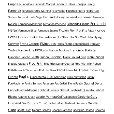
Grupo
Fadeout
Facundo Galli
Facundo Madrid
Falsos Conejos
Family
Farenheit
Farolitos
Fates Warning
Fats Waller
Federico Pierro
Felipe Abel
Fernando Esley
Fernando Guiomar
Surkan
Fernando de la Vega
Fernando
Fernando
Fernando Picado
Iwasaki
Fernando Manrique
Fernando Pacheco
Refay
Flor de
Ficción
Fion
Fernando Silva
Fernando Suarez
Fish
Fito Páez
Loto
Florencio Finkel
Flying
Florian Fricke
Flor Otero
Flor Sur Chelo Trío
Caravan
Flying Carpets
Flying Joes
Focus
Fobos
Fontanarrosa
Forever
Francisco Batista
Former Life
FPS Latin Fusion
Twelve
Fractale
Franco Bruschini
Frank Zappa
Francisco Pancho Bolatti
Frank Emilio Flynn
Fred Frith
Freddie Keppard
Fred Frith Guitar Quartet
Fred Frith Trio
French
Fruta Groove
Frith Kaiser & Thompson
Frido ter Beek
FROM Power Trío
Frágil
Fughu
Fuente
FundaMental
Funk Konfusion
Funk Kunfusion
Funky
Gabriel Delta
FunMachine
Funky Torinos
Furacero
Fusión Ud. Tiene Razón
Gabriel García Márquez
Gabriel
Gabriel Herrera
Gabriel Lombardo Quinteto
Gary
Rivano
Gabriel Ventura Gulí
Gardenia
Gabriel Sivak
Galápagos
Husband
Gentle
Gastón de la Cruz Quarteto
Genesis
Gato Barbieri
Giant
Geoff Leigh
George Benson
George Harrison
Georgina Hassan
Gerardo