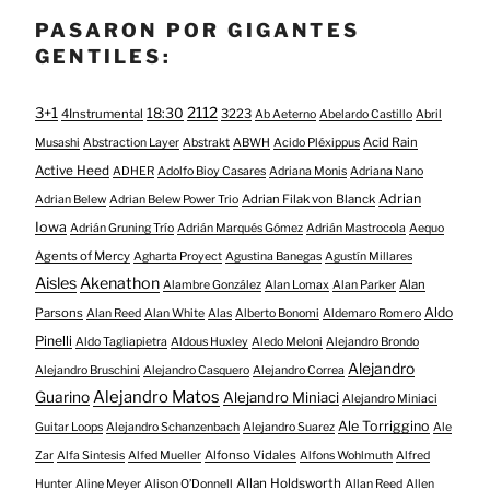
PASARON POR GIGANTES
GENTILES:
3+1
2112
18:30
4Instrumental
3223
Ab Aeterno
Abelardo Castillo
Abril
Acid Rain
Musashi
Abstraction Layer
Abstrakt
ABWH
Acido Pléxippus
Active Heed
ADHER
Adolfo Bioy Casares
Adriana Monis
Adriana Nano
Adrian
Adrian Filak von Blanck
Adrian Belew
Adrian Belew Power Trio
Iowa
Adrián Gruning Trío
Adrián Marqués Gómez
Adrián Mastrocola
Aequo
Agents of Mercy
Agharta Proyect
Agustina Banegas
Agustín Millares
Aisles
Akenathon
Alan
Alambre González
Alan Lomax
Alan Parker
Aldo
Parsons
Alan Reed
Alan White
Alas
Alberto Bonomi
Aldemaro Romero
Pinelli
Aldo Tagliapietra
Aldous Huxley
Aledo Meloni
Alejandro Brondo
Alejandro
Alejandro Bruschini
Alejandro Casquero
Alejandro Correa
Alejandro Matos
Guarino
Alejandro Miniaci
Alejandro Miniaci
Ale Torriggino
Guitar Loops
Alejandro Schanzenbach
Alejandro Suarez
Ale
Alfonso Vidales
Zar
Alfa Sintesis
Alfed Mueller
Alfons Wohlmuth
Alfred
Allan Holdsworth
Hunter
Aline Meyer
Alison O​’​Donnell
Allan Reed
Allen