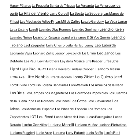
La Perra que los
Hacer Pájaros
La Pequeña Banda de Trícupa
La Percanta
parió
La Rifa del Viento
La Secta
La Secuela
Larry Coryell
Las Manos de
La Vaca Lunar
Filippi
Las Medias de Felipe IV
Las Mil de Zafiro
Laszlo Gardony
Leandro Kalén
Lava Engine
Lazuli
Leandro Diaz Romero
Leandro Guelman
Leandro Ragusa
Leandro
Leandro Nuñez
Leandro Sayanes & Si Vos Querés
Troiano
Led Zeppelin
Leo Laborda
Leila Cherro
Leila Harlac
Lenny
Le Orme
Leo Zanco
Leonardo Vega
Leonard Zelig
Leonor Levcovich
Les
Lifesigns
DeMerle
Les Paul
Levin Brothers
Ley de la Música
Life Keeper
Light
Ligia Piro
Lisandro Massa
LIGRO
Liliana Herrero
Lindsay Cooper
Litto Nebbia
Lonny Ziblat
Lo Quiero Jazz!
Little Axe
Lizard Records
Lord Divine
LordFish
Lorena Benavidez
LoreWeaveR
Los Abuelos de la Nada
Los Bicis
Los Campesinos Magnéticos
Los Corazones Imposibles
Los Cuentos
Los Gatos
Los
de la Buena Pipa
Los Dorados
Los Endos
Los Guevaristas
Jaivas
Los Monos del Espacio
Los Pibes del Espacio
Los Romeos
Los
LOT
Lou Reed
Zappatontos
Lucas Alves de Lima
Lucas Barraguirre
Lucas
Lucho González
Luciana Morelli
Dorado
Luciano Muñoz
Luciano Pietrafesa
Lucía Riet
Luciano Ruggieri
Lucio Arce
Lucuma
Lucy Patané
Lucía Boffo