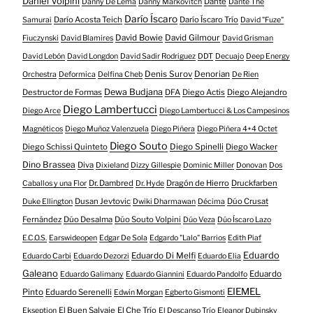
Daniel Volpini
Dante
Danny De Lema
Danny Markovitch
Dante The
Darío Íscaro
Darío Acosta Teich
Darío Íscaro Trío
Samurai
David "Fuze"
David Bowie
David Gilmour
Fiuczynski
David Blamires
David Grisman
David Lebón
David Longdon
David Sadir Rodriguez
DDT
Decuajo
Deep Energy
Denis Surov
Denorian
Orchestra
Deformica
Delfina Cheb
De Rien
Dewa Budjana
Destructor de Formas
DFA
Diego Actis
Diego Alejandro
Diego Lambertucci
Diego Arce
Diego Lambertucci & Los Campesinos
Magnéticos
Diego Muñoz Valenzuela
Diego Piñera
Diego Piñera 4+4 Octet
Diego Souto
Diego Schissi Quinteto
Diego Spinelli
Diego Wacker
Dino Brassea
Diva
Dixieland
Dizzy Gillespie
Dominic Miller
Donovan
Dos
Dr. Dambred
Dragón de Hierro
Druckfarben
Caballos y una Flor
Dr. Hyde
Dusan Jevtovic
Dúo Crusat
Duke Ellington
Dwiki Dharmawan
Décima
Fernández
Dúo Desalma
Dúo Souto Volpini
Dúo Veza
Dúo Íscaro Lazo
E.C.O.S.
Earswideopen
Edgar De Sola
Edgardo "Lalo" Barrios
Edith Piaf
Eduardo
Eduardo Di Melfi
Eduardo Carbi
Eduardo Dezorzi
Eduardo Elia
Galeano
Eduardo
Eduardo Galimany
Eduardo Giannini
Eduardo Pandolfo
EIEMEL
Pinto
Eduardo Serenelli
Edwin Morgan
Egberto Gismonti
El Buen Salvaje
El Che Trío
Ekseption
El Descanso Trío
Eleanor Dubinsky