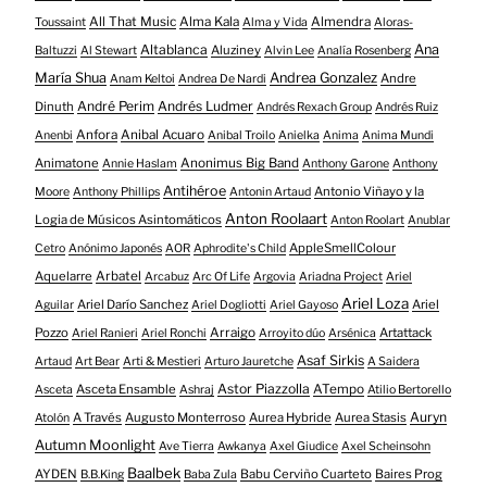
All That Music
Alma Kala
Almendra
Toussaint
Alma y Vida
Aloras-
Altablanca
Ana
Aluziney
Baltuzzi
Al Stewart
Alvin Lee
Analía Rosenberg
María Shua
Andrea Gonzalez
Andre
Anam Keltoi
Andrea De Nardi
André Perim
Andrés Ludmer
Dinuth
Andrés Rexach Group
Andrés Ruiz
Anfora
Anibal Acuaro
Anenbi
Anibal Troilo
Anielka
Anima
Anima Mundi
Animatone
Anonimus Big Band
Annie Haslam
Anthony Garone
Anthony
Antihéroe
Antonio Viñayo y la
Moore
Anthony Phillips
Antonin Artaud
Anton Roolaart
Logia de Músicos Asintomáticos
Anton Roolart
Anublar
AppleSmellColour
Cetro
Anónimo Japonés
AOR
Aphrodite's Child
Aquelarre
Arbatel
Arcabuz
Arc Of Life
Argovia
Ariadna Project
Ariel
Ariel Loza
Ariel Darío Sanchez
Ariel
Aguilar
Ariel Dogliotti
Ariel Gayoso
Pozzo
Arraigo
Artattack
Ariel Ranieri
Ariel Ronchi
Arroyito dúo
Arsénica
Asaf Sirkis
Artaud
Art Bear
Arti & Mestieri
Arturo Jauretche
A Saidera
Astor Piazzolla
Asceta Ensamble
ATempo
Asceta
Ashraj
Atilio Bertorello
Auryn
A Través
Augusto Monterroso
Aurea Hybride
Aurea Stasis
Atolón
Autumn Moonlight
Ave Tierra
Awkanya
Axel Giudice
Axel Scheinsohn
Baalbek
AYDEN
Babu Cerviño Cuarteto
Baires Prog
B.B.King
Baba Zula