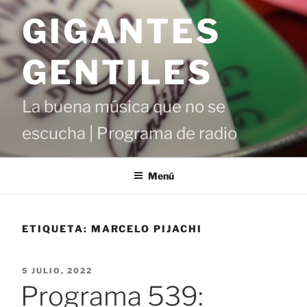
Saltar
GIGANTES
al
contenido
GENTILES
La buena música que no se
escucha | Programa de radio
Menú
ETIQUETA:
MARCELO PIJACHI
PUBLICADO
5 JULIO, 2022
EL
Programa 539: