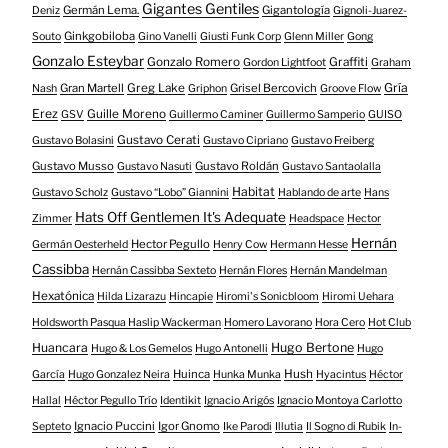
Gigantes Gentiles
Germán Lema.
Gigantología
Deniz
Gignoli-Juarez-
Ginkgobiloba
Souto
Gino Vanelli
Giusti Funk Corp
Glenn Miller
Gong
Gonzalo Esteybar
Gonzalo Romero
Graffiti
Gordon Lightfoot
Graham
Gría
Gran Martell
Greg Lake
Grisel Bercovich
Nash
Griphon
Groove Flow
Erez
Guille Moreno
GSV
Guillermo Caminer
Guillermo Samperio
GUISO
Gustavo Cerati
Gustavo Bolasini
Gustavo Cipriano
Gustavo Freiberg
Gustavo Musso
Gustavo Roldán
Gustavo Nasuti
Gustavo Santaolalla
Habitat
Gustavo Scholz
Gustavo “Lobo” Giannini
Hablando de arte
Hans
Hats Off Gentlemen It's Adequate
Zimmer
Headspace
Hector
Hernán
Hector Pegullo
Germán Oesterheld
Henry Cow
Hermann Hesse
Cassibba
Hernán Cassibba Sexteto
Hernán Flores
Hernán Mandelman
Hexatónica
Hilda Lizarazu
Hincapie
Hiromi's Sonicbloom
Hiromi Uehara
Holdsworth Pasqua Haslip Wackerman
Homero Lavorano
Hora Cero
Hot Club
Huancara
Hugo Bertone
Hugo & Los Gemelos
Hugo Antonelli
Hugo
Huinca
Hush
García
Hugo Gonzalez Neira
Hunka Munka
Hyacintus
Héctor
Hallal
Héctor Pegullo Trío
Identikit
Ignacio Arigós
Ignacio Montoya Carlotto
Ignacio Puccini
Igor Gnomo
Septeto
Ike Parodi
Illutia
Il Sogno di Rubik
In-