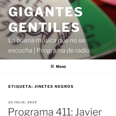
Saltar
GIGANTES
al
contenido
GENTILES
La buena música que no se
escucha | Programa de radio
Menú
ETIQUETA:
JINETES NEGROS
PUBLICADO
23 JULIO, 2019
EL
Programa 411: Javier