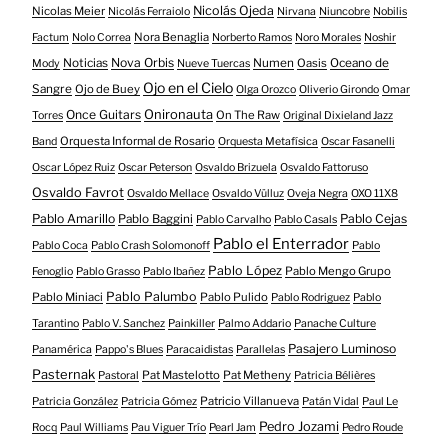
Nicolás Ojeda
Nicolas Meier
Nicolás Ferraiolo
Nirvana
Niuncobre
Nobilis
Nora Benaglia
Factum
Nolo Correa
Norberto Ramos
Noro Morales
Noshir
Nova Orbis
Noticias
Numen
Oasis
Oceano de
Mody
Nueve Tuercas
Ojo en el Cielo
Sangre
Ojo de Buey
Olga Orozco
Oliverio Girondo
Omar
Onironauta
Once Guitars
On The Raw
Torres
Original Dixieland Jazz
Orquesta Informal de Rosario
Band
Orquesta Metafísica
Oscar Fasanelli
Oscar López Ruiz
Oscar Peterson
Osvaldo Brizuela
Osvaldo Fattoruso
Osvaldo Favrot
Osvaldo Mellace
Osvaldo Vülluz
Oveja Negra
OXO 11X8
Pablo Amarillo
Pablo Cejas
Pablo Baggini
Pablo Carvalho
Pablo Casals
Pablo el Enterrador
Pablo Coca
Pablo Crash Solomonoff
Pablo
Pablo López
Pablo Mengo Grupo
Fenoglio
Pablo Grasso
Pablo Ibañez
Pablo Palumbo
Pablo Miniaci
Pablo Pulido
Pablo Rodriguez
Pablo
Tarantino
Pablo V. Sanchez
Painkiller
Palmo Addario
Panache Culture
Pasajero Luminoso
Panamérica
Pappo's Blues
Paracaidistas
Parallelas
Pasternak
Pat Mastelotto
Pat Metheny
Pastoral
Patricia Bélières
Patricio Villanueva
Patricia González
Patricia Gómez
Patán Vidal
Paul Le
Pedro Jozami
Rocq
Paul Williams
Pau Viguer Trío
Pearl Jam
Pedro Roude