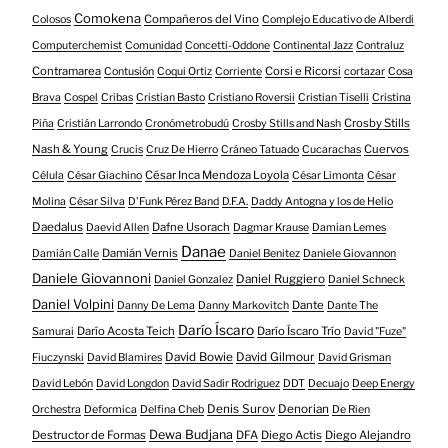
Comokena
Compañeros del Vino
Colosos
Complejo Educativo de Alberdi
Computerchemist
Comunidad
Concetti-Oddone
Continental Jazz
Contraluz
Contramarea
Corsi e Ricorsi
Contusión
Coqui Ortiz
Corriente
cortazar
Cosa
Brava
Cospel
Cribas
Cristian Basto
Cristiano Roversii
Cristian Tiselli
Cristina
Crosby Stills
Piña
Cristián Larrondo
Cronómetrobudú
Crosby Stills and Nash
Nash & Young
Cuervos
Crucis
Cruz De Hierro
Cráneo Tatuado
Cucarachas
César Inca Mendoza Loyola
Célula
César Giachino
César Limonta
César
Molina
César Silva
D'Funk Pérez Band
D.F.A.
Daddy Antogna y los de Helio
Daedalus
Dafne Usorach
Daevid Allen
Dagmar Krause
Damian Lemes
Danae
Damián Vernis
Damián Calle
Daniel Benitez
Daniele Giovannon
Daniele Giovannoni
Daniel Ruggiero
Daniel Gonzalez
Daniel Schneck
Daniel Volpini
Dante
Danny De Lema
Danny Markovitch
Dante The
Darío Íscaro
Darío Acosta Teich
Darío Íscaro Trío
Samurai
David "Fuze"
David Bowie
David Gilmour
Fiuczynski
David Blamires
David Grisman
David Lebón
David Longdon
David Sadir Rodriguez
DDT
Decuajo
Deep Energy
Denis Surov
Denorian
Orchestra
Deformica
Delfina Cheb
De Rien
Dewa Budjana
Destructor de Formas
DFA
Diego Actis
Diego Alejandro