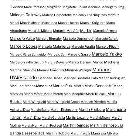
Oxidada
Magellan
Mad Professor
Magnetic Sound Machine
Mahogany Frog
Malcolm Galloway
Mamut
Malena Garacotche
Malena y Los Ningunos
Mandioca
Manal
Mandalaband
Manolo Juarez
Manolo Salguero
Manu
Marbin
Altamirano
Mapa de Micelio
Marania
Mar Aún
Marcela Arroyo
Marcelo Arce
Marcelo Domenech
Marcelo Birmajer
Marcelo García
Marcelo López
Marcelo Malmierca
Marcelo Peralta
Marcelo Pijachi
Marcelo Yakko
Marcelo Sasso
Marcelo Pérez Schneider
Marcelo Sali
Marcelo Yakko Group
Marco Denevi
Marco Machera
Marcia Deviaje
Mariano
Mariana Wenger
Marcos Cifuentes
Mariana Bianchini
D'Alessandro
Mariano Daneri
Mariano González Calo
Marian Rodríguez
Mario Benedetti
Marillion
Marina Masseilot
Marina Ruiz Matta
Mario
Markus
Mario Mátar
Morones
Mario Patrón
Mark Knopfler
Mark Trueack
Reuter
Martin
Mark Wingfield
Mark Wingfield Group
Marlene Dietrich
Martiniano
Agharta Diaz
Martin Freiberg
Martin Barre
Martin Etcheverry
Tanoni
Martín Lozano
Martín
Martín Diaz
Martín Gardella
Martín Miconi
Martín Reinoso
Martín Reinoso y la
Molina
Martín Neri
Martín Pedretti
Banda Desesperada
Martín Robbio
Martín Teglia
María Eva Albistur