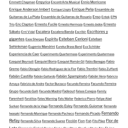
Empyrica
Ennio Morricone
Emmett Chapman
EncontrArte Musical
Enrique Anderson Imbert
Enrique Peña
Ensamble de
Enrique Llopis
Enso
Guitarras de La Plata
Ensamble de Guitarras de Rosario
Entek
EPN
Eric Clapton
Ernesto Fucile
Ernesto
Trío
Ernesto Hermoza
Ernesto Jodos
Escritores y
Escalera
Sábato
Escalera Banda
Erni Vidal
Escribir:
gigantes
Esteban Cerioni
Espíritu
Esteban
Esos Sherpas
Sehinkman
Eugenio Mandrini
Eureka Brass Band
Eva Schilder
Experiencia de Caer
Experimento Quartermass
Experimento Quatermass
Ezequiel Borra
Fabio
Ezequiel Beyrouti
Ezequiel Román Gil
Fabio Banegas
Gremo
Fabio Trentini
Fabio Obregón
Fabio Rodriguez de la Flor
Fabio Zuffanti
Fabián Castilla
Fabián Spampinato
Fabián Vera
Fabián Gallardo
Fabricio
Facundo Ferreira
Amaya
Fabrizio de Andre
Factor Burzaco
Facundo Ferreira
Grupo
Fadeout
Facundo Galli
Facundo Madrid
Falsos Conejos
Family
Farenheit
Farolitos
Fates Warning
Fats Waller
Federico Pierro
Felipe Abel
Fernando Esley
Fernando Guiomar
Surkan
Fernando de la Vega
Fernando
Fernando
Fernando Picado
Iwasaki
Fernando Manrique
Fernando Pacheco
Refay
Flor de
Ficción
Fion
Fernando Silva
Fernando Suarez
Fish
Fito Páez
Loto