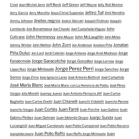
Jeff Beck
Jeff Green
Cinel
Jean Michel Jarre
Jeff Wayne
Jelly Roll Morton
Jethro Tull
Jimi Hendrix
Jerry Garcia
Jerry Marotta
Jesus Christ Superstar
Jinetes negros
Joaco Vaccari
Jimmy Johnson
Joaquín Fridman
Joaquín
Joe Bonamassa
John
Lombardo
Joe Chawki
Joel Castañeda Iñiguez
John Hennessy
Coltrane
John McLaughlin
John Mayer
John Miles
John Zorn
Jonatan
Johnny Winter
John Wetton
Jon Anderson
Jonatan Piña
Piña Duluc
Jorge
Jon Lord
Jordi Cebrián
Jorge Antares
Jorge Ariel Madrazo
Jorge Garacotche
Fandermole
Jorge González
Jorge Larrosa
Jorge
Jorge Perez Perri
Jorge Minissale
Jorge Sanchez
Jorge
López Ruiz
Senno
Jorge Zima
Jose Ignacio Lares
José Antonio Bottiroli
José Carballido
José María Blanc
José María Blanc con La Herencia de Pablo.
José Pérez
Vargas
Jota Morelli
Juampy Juarez
Juan Antonio Ferreyra JAF
Juan Carlos
Juan Chianelli
Baglietto
Juan Carlos Onetti
Juanchi Vidoletti
Juancho Perone
Juan Farré
Juan Cortés
Juan Forche
Juan
Juancho Vargas
Juan Gabino
Juanjo Sunda
Gabino Peláez
Juan Gelman
Juan Izkierdo Grupo
Juan
Lucangioli
Juan Miguel Carotenuto
Juan Pablo Compaired
Juan Pablo Navarro
Juan Pollo Raffo
Juan
Juanpidecesare
Juan Raffo Jorge Minissale