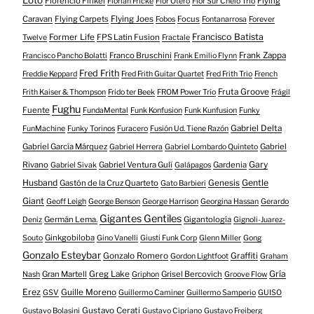
Florencio Finkel
Flying
Florian Fricke
Flor Otero
Flor Sur Chelo Trío
Caravan
Flying Carpets
Flying Joes
Focus
Fobos
Fontanarrosa
Forever
Francisco Batista
Former Life
FPS Latin Fusion
Twelve
Fractale
Franco Bruschini
Frank Zappa
Francisco Pancho Bolatti
Frank Emilio Flynn
Fred Frith
Freddie Keppard
Fred Frith Guitar Quartet
Fred Frith Trio
French
Fruta Groove
Frith Kaiser & Thompson
Frido ter Beek
FROM Power Trío
Frágil
Fughu
Fuente
FundaMental
Funk Konfusion
Funk Kunfusion
Funky
Gabriel Delta
FunMachine
Funky Torinos
Furacero
Fusión Ud. Tiene Razón
Gabriel García Márquez
Gabriel
Gabriel Herrera
Gabriel Lombardo Quinteto
Gary
Rivano
Gabriel Ventura Gulí
Gardenia
Gabriel Sivak
Galápagos
Husband
Gentle
Gastón de la Cruz Quarteto
Genesis
Gato Barbieri
Giant
Geoff Leigh
George Benson
George Harrison
Georgina Hassan
Gerardo
Gigantes Gentiles
Germán Lema.
Gigantología
Deniz
Gignoli-Juarez-
Ginkgobiloba
Souto
Gino Vanelli
Giusti Funk Corp
Glenn Miller
Gong
Gonzalo Esteybar
Gonzalo Romero
Graffiti
Gordon Lightfoot
Graham
Gría
Gran Martell
Greg Lake
Grisel Bercovich
Nash
Griphon
Groove Flow
Erez
Guille Moreno
GSV
Guillermo Caminer
Guillermo Samperio
GUISO
Gustavo Cerati
Gustavo Bolasini
Gustavo Cipriano
Gustavo Freiberg