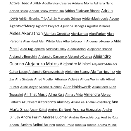
Active Heed
ADHER
Adolfo Bioy Casares
Adriana Monis
Adriana Nano
Adrian
Adrian Filak von Blanck
Adrian Belew
Adrian Belew Power Trio
Iowa
Adrián Gruning Trío
Adrián Marqués Gómez
Adrián Mastrocola
Aequo
Agents of Mercy
Agharta Proyect
Agustina Banegas
Agustín Millares
Aisles
Akenathon
Alan
Alambre González
Alan Lomax
Alan Parker
Aldo
Parsons
Alan Reed
Alan White
Alas
Alberto Bonomi
Aldemaro Romero
Pinelli
Aldo Tagliapietra
Aldous Huxley
Aledo Meloni
Alejandro Brondo
Alejandro
Alejandro Bruschini
Alejandro Casquero
Alejandro Correa
Alejandro Matos
Guarino
Alejandro Miniaci
Alejandro Miniaci
Ale Torriggino
Guitar Loops
Alejandro Schanzenbach
Alejandro Suarez
Ale
Alfonso Vidales
Zar
Alfa Sintesis
Alfed Mueller
Alfons Wohlmuth
Alfred
Allan Holdsworth
Hunter
Aline Meyer
Alison O​’​Donnell
Allan Reed
Allen
All That Music
Alma Kala
Almendra
Toussaint
Alma y Vida
Aloras-
Altablanca
Ana
Aluziney
Baltuzzi
Al Stewart
Alvin Lee
Analía Rosenberg
María Shua
Andrea Gonzalez
Andre
Anam Keltoi
Andrea De Nardi
André Perim
Andrés Ludmer
Dinuth
Andrés Rexach Group
Andrés Ruiz
Anfora
Anibal Acuaro
Anenbi
Anibal Troilo
Anielka
Anima
Anima Mundi