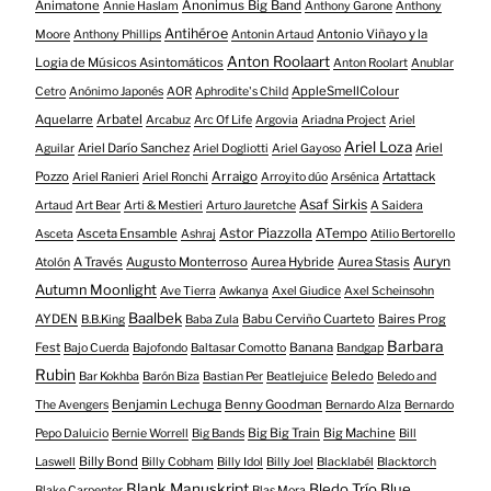
Animatone
Anonimus Big Band
Annie Haslam
Anthony Garone
Anthony
Antihéroe
Antonio Viñayo y la
Moore
Anthony Phillips
Antonin Artaud
Anton Roolaart
Logia de Músicos Asintomáticos
Anton Roolart
Anublar
AppleSmellColour
Cetro
Anónimo Japonés
AOR
Aphrodite's Child
Aquelarre
Arbatel
Arcabuz
Arc Of Life
Argovia
Ariadna Project
Ariel
Ariel Loza
Ariel Darío Sanchez
Ariel
Aguilar
Ariel Dogliotti
Ariel Gayoso
Pozzo
Arraigo
Artattack
Ariel Ranieri
Ariel Ronchi
Arroyito dúo
Arsénica
Asaf Sirkis
Artaud
Art Bear
Arti & Mestieri
Arturo Jauretche
A Saidera
Astor Piazzolla
Asceta Ensamble
ATempo
Asceta
Ashraj
Atilio Bertorello
Auryn
A Través
Augusto Monterroso
Aurea Hybride
Aurea Stasis
Atolón
Autumn Moonlight
Ave Tierra
Awkanya
Axel Giudice
Axel Scheinsohn
Baalbek
AYDEN
Babu Cerviño Cuarteto
Baires Prog
B.B.King
Baba Zula
Barbara
Fest
Banana
Bajo Cuerda
Bajofondo
Baltasar Comotto
Bandgap
Rubin
Beledo
Bar Kokhba
Barón Biza
Bastian Per
Beatlejuice
Beledo and
Benjamin Lechuga
Benny Goodman
The Avengers
Bernardo Alza
Bernardo
Big Big Train
Big Machine
Pepo Daluicio
Bernie Worrell
Big Bands
Bill
Billy Bond
Laswell
Billy Cobham
Billy Idol
Billy Joel
Blacklabél
Blacktorch
Blank Manuskript
Bledo Trío
Blue
Blake Carpenter
Blas Mora