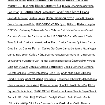
Mammoth
Blues Harmony Sur
Blue Note
Blöw & Estanislao Corvalán
Bonzo Morelli
Boris
Bob Dylan
BOGADOCUMAN
Bonzo Blues Band
Savoldelli
Brian Chambouleyron
Borrah
Boston
Bregar
Bruce Dickinson
Buceador Voltio
Bruce Springsteen
Bubu
Byron
Bálticos
Bárbara Legato
Caburo
Camafeo
C222
Cab Calloway
Cabezas de Cera
Caio Viale
Camel
Canturbe
Carla
Camelar
Candombe
Cantares del Sur
Carla Ficarrotti
Carlos Balbi
Tana Spinelli
Carlos
Carlos Aguirre
Carlos Casazza Quinteto
Carlos Ferrari
Cruz Barros
Carlos Garófalo
Carlos Guillermo Plaza Vegas
Carlos Núñez
Carlos Indio Solari
Carlos Passeggi
Carlos Patán Vidal
Carlos
Caseros Hollywood
Schvartzman Cuarteto
Carl Palmer
Carolina Restuccia
Cast
Cecilia Bernasconi
Cat Stevens
Catukuá
Cecilia Gimenez
Ceferino
Chaneton
Celeste Galiano
Certamente Roma
Cetus Rex
Charlie Haden
Charly García
Charlie Parker
Charu Suri
ChauCoco!
Chechelos
Chet Atkins
cHoclat FRoG
Chris
Chevy Rockets
Chick Webb
Chinelas Persas
Chris Rea
Squire
Cintia Olmos
Cintia Arévalo
Claudia Heckman
Claudia Puyó
Claudio
Claudio Delgift
Bolzani
Claudio Devigili
Claudio Fazio
Claudio Gabis
Claudio Zemp
Coco Maskivker
Clint Bahr
Closure
Collin Sherman