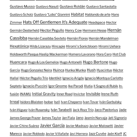
Gustavo Musso
Gustavo Roldán
Gustavo Nasuti
Gustavo Santaolalla
Habitat
Gustavo Scholz
Gustavo “Lobo” Giannini
Hablando de arte
Hans
Hats Off Gentlemen It's Adequate
Zimmer
Headspace
Hector
Hernán
Hector Pegullo
Germán Oesterheld
Henry Cow
Hermann Hesse
Cassibba
Hernán Cassibba Sexteto
Hernán Flores
Hernán Mandelman
Hexatónica
Hilda Lizarazu
Hincapie
Hiromi's Sonicbloom
Hiromi Uehara
Holdsworth Pasqua Haslip Wackerman
Homero Lavorano
Hora Cero
Hot Club
Huancara
Hugo Bertone
Hugo & Los Gemelos
Hugo Antonelli
Hugo
Huinca
Hush
García
Hugo Gonzalez Neira
Hunka Munka
Hyacintus
Héctor
Hallal
Héctor Pegullo Trío
Identikit
Ignacio Arigós
Ignacio Montoya Carlotto
Ignacio Puccini
Igor Gnomo
Septeto
Ike Parodi
Illutia
Il Sogno di Rubik
In-
Initial Gravity
Invisible
Irene Ruth
fusión
INAMU
Inner Road
Invictor
Irreal
Isidoro Blaisten
Isobar
Iszil
Ivan Chaparro
Ivan Tovar
Iván Garbulsky
Iván Tarabelli
Jaco Pastorius
Jade
Iván Iñiguez
Iván Rusansky
Jack Rozz Trío
Jano
James George Frazer
James Taylor
Jan Fiala
Jasmín Narvaja
Jati Signorio
Javier García
Javier
Javier Chino Suárez
Javier Madrazo
Javier Malosetti
Mareco
Jazz Cuvée
Javier Robledo
Javier Villafañe
Javi Herrera
Jaén Kieff
JC