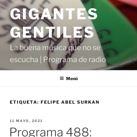
Saltar
GIGANTES
al
contenido
GENTILES
La buena música que no se
escucha | Programa de radio
Menú
ETIQUETA:
FELIPE ABEL SURKAN
PUBLICADO
11 MAYO, 2021
EL
Programa 488: