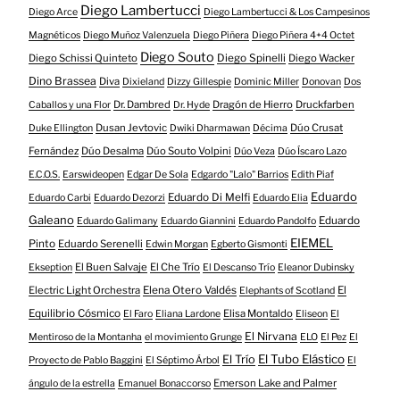
Diego Lambertucci
Diego Arce
Diego Lambertucci & Los Campesinos
Magnéticos
Diego Muñoz Valenzuela
Diego Piñera
Diego Piñera 4+4 Octet
Diego Souto
Diego Schissi Quinteto
Diego Spinelli
Diego Wacker
Dino Brassea
Diva
Dixieland
Dizzy Gillespie
Dominic Miller
Donovan
Dos
Dr. Dambred
Dragón de Hierro
Druckfarben
Caballos y una Flor
Dr. Hyde
Dusan Jevtovic
Dúo Crusat
Duke Ellington
Dwiki Dharmawan
Décima
Fernández
Dúo Desalma
Dúo Souto Volpini
Dúo Veza
Dúo Íscaro Lazo
E.C.O.S.
Earswideopen
Edgar De Sola
Edgardo "Lalo" Barrios
Edith Piaf
Eduardo
Eduardo Di Melfi
Eduardo Carbi
Eduardo Dezorzi
Eduardo Elia
Galeano
Eduardo
Eduardo Galimany
Eduardo Giannini
Eduardo Pandolfo
EIEMEL
Pinto
Eduardo Serenelli
Edwin Morgan
Egberto Gismonti
El Buen Salvaje
El Che Trío
Ekseption
El Descanso Trío
Eleanor Dubinsky
Electric Light Orchestra
Elena Otero Valdés
El
Elephants of Scotland
Equilibrio Cósmico
Elisa Montaldo
El Faro
Eliana Lardone
Eliseon
El
El Nirvana
Mentiroso de la Montanha
el movimiento Grunge
ELO
El Pez
El
El Tubo Elástico
El Trío
Proyecto de Pablo Baggini
El Séptimo Árbol
El
Emerson Lake and Palmer
ángulo de la estrella
Emanuel Bonaccorso