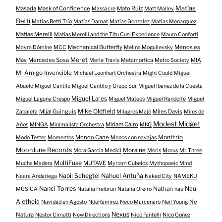
Matías
Masada
Mask of Confidence
Mato Ruiz
Massacre
Matt Malley
Betti
Matías Betti Trío
Matías Damat
Matías Gonzalez
Matías Menarguez
Matías Merelli
Matías Merelli and the Titu Cusi Experience
Mauro Conforti
Mechanical Butterfly
Menos es
Mayra Dómine
MCC
Melina Moguilevsky
Meret
Más
Mercedes Sosa
Merle Travis
Metamorfica
Metro Society
MIA
Mi Amigo Invencible
Michael Leonhart Orchestra
Might Could
Miguel
Abuelo
Miguel Cantilo
Miguel Cantilo y Grupo Sur
Miguel Ibañez de la Cuesta
Miguel Lares
Miguel Laguna Crespo
Miguel Mateos
Miguel Randolfe
Miguel
Mike Oldfield
Mijal Guinguis
Miles Davis
Zabaleta
Milagros Majó
Miles de
Modest Midget
Miriam Cairo
Años
MINGA
Minimalista Orchestra
MKQ
Mondo Cane
Monttrio
Modo Tester
Momentos
Monos con navajas
MoonJune Records
Moraine
Mora Garcia Medici
Moris
Morus
Mr. Three
MultiFuse
MUTAVE
Mucha Madera
Myriam Cubelos
Mythopoeic Mind
Nabil Schegtel
Nahuel Antuña
Naara Andariega
Naked City
NAMEKU
Nanci Torres
Nau
Nathan
MÚSICA
Natalia Freibrun
Natalia Oreiro
nau
Aletheia
Ne
Navidad en Agosto
NdeRamirez
Neco Marcenaro
Neil Young
Nexus
Natura
Nestor Cimatti
New Directions
Nico Fantelli
Nico Goñez