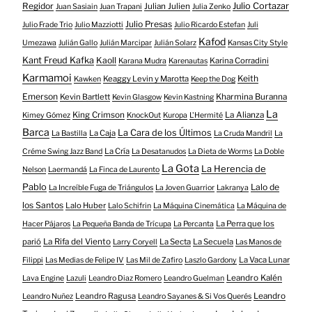
Regidor
Julio Cortazar
Julian Julien
Juan Sasiain
Juan Trapani
Julia Zenko
Julio Presas
Julio Frade Trio
Julio Mazziotti
Julio Ricardo Estefan
Juli
Kafod
Umezawa
Julián Gallo
Julián Marcipar
Julián Solarz
Kansas City Style
Kant Freud Kafka
Kaoll
Karina Corradini
Karana Mudra
Karenautas
Karmamoi
Keith
Keaggy Levin y Marotta
Kawken
Keep the Dog
Emerson
Kevin Bartlett
Kharmina Buranna
Kevin Glasgow
Kevin Kastning
La
King Crimson
La Alianza
Kimey Gómez
KnockOut
Kuropa
L'Hermité
Barca
La Cara de los Últimos
La Caja
La Bastilla
La Cruda Mandril
La
La Cría
Créme Swing Jazz Band
La Desatanudos
La Dieta de Worms
La Doble
La Gota
La Herencia de
Nelson
Laermandá
La Finca de Laurento
Pablo
Lalo de
La Increíble Fuga de Triángulos
La Joven Guarrior
Lakranya
los Santos
Lalo Huber
Lalo Schifrin
La Máquina Cinemática
La Máquina de
La Perra que los
Hacer Pájaros
La Pequeña Banda de Trícupa
La Percanta
parió
La Rifa del Viento
La Secta
La Secuela
Larry Coryell
Las Manos de
La Vaca Lunar
Filippi
Las Medias de Felipe IV
Las Mil de Zafiro
Laszlo Gardony
Leandro Kalén
Lava Engine
Lazuli
Leandro Diaz Romero
Leandro Guelman
Leandro Ragusa
Leandro
Leandro Nuñez
Leandro Sayanes & Si Vos Querés