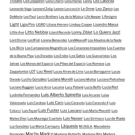
Troiano
Led Zeppelin
Leo Laborda
Leila Cherro
Leila Harlac
Lenny
Le Orme
Leo Zanco
Leonardo Vega
Leonard Zelig
Leonor Levcovich
Les
Lifesigns
DeMerle
Les Paul
Levin Brothers
Ley de la Música
Life Keeper
Light
Ligia Piro
Lisandro Massa
LIGRO
Liliana Herrero
Lindsay Cooper
Litto Nebbia
Lonny Ziblat
Lo Quiero Jazz!
Little Axe
Lizard Records
Lord Divine
LordFish
Lorena Benavidez
LoreWeaveR
Los Abuelos de la Nada
Los Bicis
Los Campesinos Magnéticos
Los Corazones Imposibles
Los Cuentos
Los Gatos
Los
de la Buena Pipa
Los Dorados
Los Endos
Los Guevaristas
Jaivas
Los Monos del Espacio
Los Pibes del Espacio
Los Romeos
Los
LOT
Lou Reed
Zappatontos
Lucas Alves de Lima
Lucas Barraguirre
Lucas
Lucho González
Luciana Morelli
Dorado
Luciano Muñoz
Luciano Pietrafesa
Lucía Riet
Luciano Ruggieri
Lucio Arce
Lucuma
Lucy Patané
Lucía Boffo
Luis Alberto Spinetta
Ludmila Fernandez
Luis Arcaráz
Luisa
Luis Caro
Valenzuela
Luis Cardoso
Luis Ceravolo
Luis Ceravolo 4
Luis
Luis Fuster
Luis Lascano
Colucci
Luis Fayad
Luis María Pescetti
Luis
Luis Nasser
Luz de Riada
Mateo Díez
Luis Mauregui Cuarteto
Luis Sirimaco
Láquesis
Luz González
Luz Maria Carriquiry
M.I.N.G.A.
Macedonio
Machy Madco
Madera
Fernández
Madame Butterfly
Madame Rita