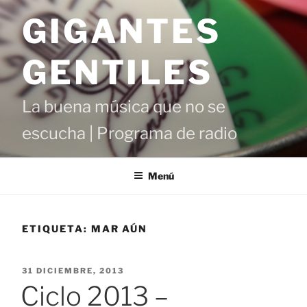
Saltar
GIGANTES
al
contenido
GENTILES
La buena música que no se
escucha | Programa de radio
Menú
ETIQUETA:
MAR AÚN
PUBLICADO
31 DICIEMBRE, 2013
EL
Ciclo 2013 –