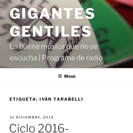
Saltar
GIGANTES
al
contenido
GENTILES
La buena música que no se
escucha | Programa de radio
Menú
ETIQUETA:
IVÁN TARABELLI
PUBLICADO
31 DICIEMBRE, 2016
EL
Ciclo 2016-