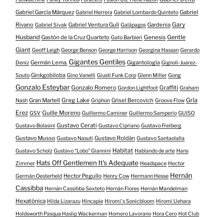
Gabriel García Márquez
Gabriel
Gabriel Herrera
Gabriel Lombardo Quinteto
Gary
Rivano
Gabriel Ventura Gulí
Gardenia
Gabriel Sivak
Galápagos
Husband
Gentle
Gastón de la Cruz Quarteto
Genesis
Gato Barbieri
Giant
Geoff Leigh
George Benson
George Harrison
Georgina Hassan
Gerardo
Gigantes Gentiles
Germán Lema.
Gigantología
Deniz
Gignoli-Juarez-
Ginkgobiloba
Souto
Gino Vanelli
Giusti Funk Corp
Glenn Miller
Gong
Gonzalo Esteybar
Gonzalo Romero
Graffiti
Gordon Lightfoot
Graham
Gría
Gran Martell
Greg Lake
Grisel Bercovich
Nash
Griphon
Groove Flow
Erez
Guille Moreno
GSV
Guillermo Caminer
Guillermo Samperio
GUISO
Gustavo Cerati
Gustavo Bolasini
Gustavo Cipriano
Gustavo Freiberg
Gustavo Musso
Gustavo Roldán
Gustavo Nasuti
Gustavo Santaolalla
Habitat
Gustavo Scholz
Gustavo “Lobo” Giannini
Hablando de arte
Hans
Hats Off Gentlemen It's Adequate
Zimmer
Headspace
Hector
Hernán
Hector Pegullo
Germán Oesterheld
Henry Cow
Hermann Hesse
Cassibba
Hernán Cassibba Sexteto
Hernán Flores
Hernán Mandelman
Hexatónica
Hilda Lizarazu
Hincapie
Hiromi's Sonicbloom
Hiromi Uehara
Holdsworth Pasqua Haslip Wackerman
Homero Lavorano
Hora Cero
Hot Club