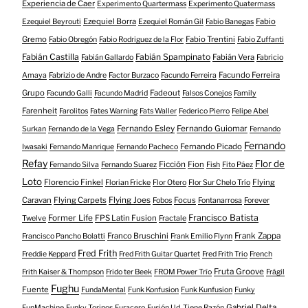
Experiencia de Caer
Experimento Quartermass
Experimento Quatermass
Ezequiel Borra
Fabio
Ezequiel Beyrouti
Ezequiel Román Gil
Fabio Banegas
Gremo
Fabio Trentini
Fabio Obregón
Fabio Rodriguez de la Flor
Fabio Zuffanti
Fabián Castilla
Fabián Spampinato
Fabián Vera
Fabián Gallardo
Fabricio
Facundo Ferreira
Amaya
Fabrizio de Andre
Factor Burzaco
Facundo Ferreira
Grupo
Fadeout
Facundo Galli
Facundo Madrid
Falsos Conejos
Family
Farenheit
Farolitos
Fates Warning
Fats Waller
Federico Pierro
Felipe Abel
Fernando Esley
Fernando Guiomar
Surkan
Fernando de la Vega
Fernando
Fernando
Fernando Picado
Iwasaki
Fernando Manrique
Fernando Pacheco
Refay
Flor de
Ficción
Fion
Fernando Silva
Fernando Suarez
Fish
Fito Páez
Loto
Florencio Finkel
Flying
Florian Fricke
Flor Otero
Flor Sur Chelo Trío
Caravan
Flying Carpets
Flying Joes
Focus
Fobos
Fontanarrosa
Forever
Francisco Batista
Former Life
FPS Latin Fusion
Twelve
Fractale
Franco Bruschini
Frank Zappa
Francisco Pancho Bolatti
Frank Emilio Flynn
Fred Frith
Freddie Keppard
Fred Frith Guitar Quartet
Fred Frith Trio
French
Fruta Groove
Frith Kaiser & Thompson
Frido ter Beek
FROM Power Trío
Frágil
Fughu
Fuente
FundaMental
Funk Konfusion
Funk Kunfusion
Funky
Gabriel Delta
FunMachine
Funky Torinos
Furacero
Fusión Ud. Tiene Razón