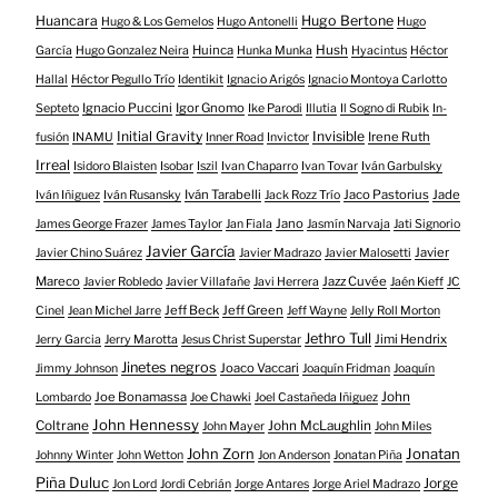
Huancara
Hugo Bertone
Hugo & Los Gemelos
Hugo Antonelli
Hugo
Huinca
Hush
García
Hugo Gonzalez Neira
Hunka Munka
Hyacintus
Héctor
Hallal
Héctor Pegullo Trío
Identikit
Ignacio Arigós
Ignacio Montoya Carlotto
Ignacio Puccini
Igor Gnomo
Septeto
Ike Parodi
Illutia
Il Sogno di Rubik
In-
Initial Gravity
Invisible
Irene Ruth
fusión
INAMU
Inner Road
Invictor
Irreal
Isidoro Blaisten
Isobar
Iszil
Ivan Chaparro
Ivan Tovar
Iván Garbulsky
Iván Tarabelli
Jaco Pastorius
Jade
Iván Iñiguez
Iván Rusansky
Jack Rozz Trío
Jano
James George Frazer
James Taylor
Jan Fiala
Jasmín Narvaja
Jati Signorio
Javier García
Javier
Javier Chino Suárez
Javier Madrazo
Javier Malosetti
Mareco
Jazz Cuvée
Javier Robledo
Javier Villafañe
Javi Herrera
Jaén Kieff
JC
Jeff Beck
Jeff Green
Cinel
Jean Michel Jarre
Jeff Wayne
Jelly Roll Morton
Jethro Tull
Jimi Hendrix
Jerry Garcia
Jerry Marotta
Jesus Christ Superstar
Jinetes negros
Joaco Vaccari
Jimmy Johnson
Joaquín Fridman
Joaquín
Joe Bonamassa
John
Lombardo
Joe Chawki
Joel Castañeda Iñiguez
John Hennessy
Coltrane
John McLaughlin
John Mayer
John Miles
John Zorn
Jonatan
Johnny Winter
John Wetton
Jon Anderson
Jonatan Piña
Piña Duluc
Jorge
Jon Lord
Jordi Cebrián
Jorge Antares
Jorge Ariel Madrazo