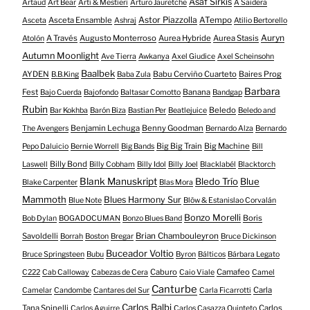
Asaf Sirkis
Artaud
Art Bear
Arti & Mestieri
Arturo Jauretche
A Saidera
Astor Piazzolla
Asceta Ensamble
ATempo
Asceta
Ashraj
Atilio Bertorello
Auryn
A Través
Augusto Monterroso
Aurea Hybride
Aurea Stasis
Atolón
Autumn Moonlight
Ave Tierra
Awkanya
Axel Giudice
Axel Scheinsohn
Baalbek
AYDEN
Babu Cerviño Cuarteto
Baires Prog
B.B.King
Baba Zula
Barbara
Fest
Banana
Bajo Cuerda
Bajofondo
Baltasar Comotto
Bandgap
Rubin
Beledo
Bar Kokhba
Barón Biza
Bastian Per
Beatlejuice
Beledo and
Benjamin Lechuga
Benny Goodman
The Avengers
Bernardo Alza
Bernardo
Big Big Train
Big Machine
Pepo Daluicio
Bernie Worrell
Big Bands
Bill
Billy Bond
Laswell
Billy Cobham
Billy Idol
Billy Joel
Blacklabél
Blacktorch
Blank Manuskript
Bledo Trío
Blue
Blake Carpenter
Blas Mora
Mammoth
Blues Harmony Sur
Blue Note
Blöw & Estanislao Corvalán
Bonzo Morelli
Boris
Bob Dylan
BOGADOCUMAN
Bonzo Blues Band
Savoldelli
Brian Chambouleyron
Borrah
Boston
Bregar
Bruce Dickinson
Buceador Voltio
Bruce Springsteen
Bubu
Byron
Bálticos
Bárbara Legato
Caburo
Camafeo
C222
Cab Calloway
Cabezas de Cera
Caio Viale
Camel
Canturbe
Carla
Camelar
Candombe
Cantares del Sur
Carla Ficarrotti
Carlos Balbi
Tana Spinelli
Carlos
Carlos Aguirre
Carlos Casazza Quinteto