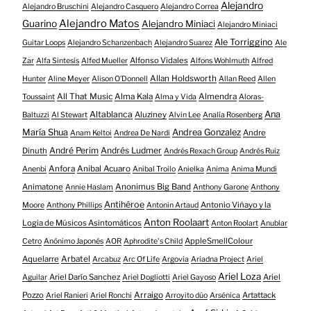
Alejandro
Alejandro Bruschini
Alejandro Casquero
Alejandro Correa
Alejandro Matos
Guarino
Alejandro Miniaci
Alejandro Miniaci
Ale Torriggino
Guitar Loops
Alejandro Schanzenbach
Alejandro Suarez
Ale
Alfonso Vidales
Zar
Alfa Sintesis
Alfed Mueller
Alfons Wohlmuth
Alfred
Allan Holdsworth
Hunter
Aline Meyer
Alison O​’​Donnell
Allan Reed
Allen
All That Music
Alma Kala
Almendra
Toussaint
Alma y Vida
Aloras-
Altablanca
Ana
Aluziney
Baltuzzi
Al Stewart
Alvin Lee
Analía Rosenberg
María Shua
Andrea Gonzalez
Andre
Anam Keltoi
Andrea De Nardi
André Perim
Andrés Ludmer
Dinuth
Andrés Rexach Group
Andrés Ruiz
Anfora
Anibal Acuaro
Anenbi
Anibal Troilo
Anielka
Anima
Anima Mundi
Animatone
Anonimus Big Band
Annie Haslam
Anthony Garone
Anthony
Antihéroe
Antonio Viñayo y la
Moore
Anthony Phillips
Antonin Artaud
Anton Roolaart
Logia de Músicos Asintomáticos
Anton Roolart
Anublar
AppleSmellColour
Cetro
Anónimo Japonés
AOR
Aphrodite's Child
Aquelarre
Arbatel
Arcabuz
Arc Of Life
Argovia
Ariadna Project
Ariel
Ariel Loza
Ariel Darío Sanchez
Ariel
Aguilar
Ariel Dogliotti
Ariel Gayoso
Pozzo
Arraigo
Artattack
Ariel Ranieri
Ariel Ronchi
Arroyito dúo
Arsénica