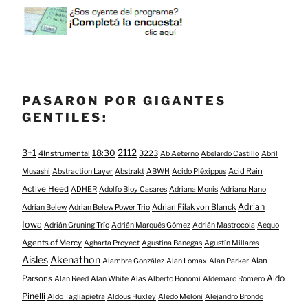
PASARON POR GIGANTES
GENTILES:
3+1
2112
18:30
4Instrumental
3223
Ab Aeterno
Abelardo Castillo
Abril
Acid Rain
Musashi
Abstraction Layer
Abstrakt
ABWH
Acido Pléxippus
Active Heed
ADHER
Adolfo Bioy Casares
Adriana Monis
Adriana Nano
Adrian
Adrian Filak von Blanck
Adrian Belew
Adrian Belew Power Trio
Iowa
Adrián Gruning Trío
Adrián Marqués Gómez
Adrián Mastrocola
Aequo
Agents of Mercy
Agharta Proyect
Agustina Banegas
Agustín Millares
Aisles
Akenathon
Alan
Alambre González
Alan Lomax
Alan Parker
Aldo
Parsons
Alan Reed
Alan White
Alas
Alberto Bonomi
Aldemaro Romero
Pinelli
Aldo Tagliapietra
Aldous Huxley
Aledo Meloni
Alejandro Brondo