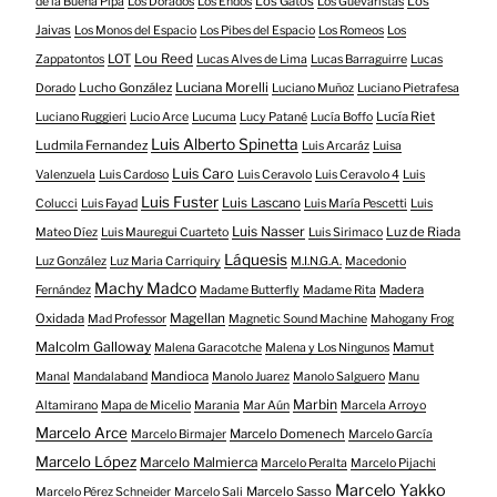
Los Gatos
Los
de la Buena Pipa
Los Dorados
Los Endos
Los Guevaristas
Jaivas
Los Monos del Espacio
Los Pibes del Espacio
Los Romeos
Los
LOT
Lou Reed
Zappatontos
Lucas Alves de Lima
Lucas Barraguirre
Lucas
Lucho González
Luciana Morelli
Dorado
Luciano Muñoz
Luciano Pietrafesa
Lucía Riet
Luciano Ruggieri
Lucio Arce
Lucuma
Lucy Patané
Lucía Boffo
Luis Alberto Spinetta
Ludmila Fernandez
Luis Arcaráz
Luisa
Luis Caro
Valenzuela
Luis Cardoso
Luis Ceravolo
Luis Ceravolo 4
Luis
Luis Fuster
Luis Lascano
Colucci
Luis Fayad
Luis María Pescetti
Luis
Luis Nasser
Luz de Riada
Mateo Díez
Luis Mauregui Cuarteto
Luis Sirimaco
Láquesis
Luz González
Luz Maria Carriquiry
M.I.N.G.A.
Macedonio
Machy Madco
Madera
Fernández
Madame Butterfly
Madame Rita
Oxidada
Magellan
Mad Professor
Magnetic Sound Machine
Mahogany Frog
Malcolm Galloway
Mamut
Malena Garacotche
Malena y Los Ningunos
Mandioca
Manal
Mandalaband
Manolo Juarez
Manolo Salguero
Manu
Marbin
Altamirano
Mapa de Micelio
Marania
Mar Aún
Marcela Arroyo
Marcelo Arce
Marcelo Domenech
Marcelo Birmajer
Marcelo García
Marcelo López
Marcelo Malmierca
Marcelo Peralta
Marcelo Pijachi
Marcelo Yakko
Marcelo Sasso
Marcelo Pérez Schneider
Marcelo Sali