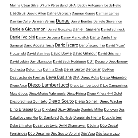
Molina
César Silva
D'Funk Pérez Band
D.F.A.
Daddy Antogna y los de Helio
Daedalus
Dafne Usorach
Daevid Allen
Dagmar Krause
Damian Lemes
Danae
Damián Vernis
Damián Calle
Daniel Benitez
Daniele Giovannon
Daniele Giovannoni
Daniel Ruggiero
Daniel Gonzalez
Daniel Schneck
Daniel Volpini
Dante
Danny De Lema
Danny Markovitch
Dante The
Darío Íscaro
Darío Acosta Teich
Darío Íscaro Trío
Samurai
David "Fuze"
David Bowie
David Gilmour
Fiuczynski
David Blamires
David Grisman
David Lebón
David Longdon
David Sadir Rodriguez
DDT
Decuajo
Deep Energy
Denis Surov
Denorian
Orchestra
Deformica
Delfina Cheb
De Rien
Dewa Budjana
Destructor de Formas
DFA
Diego Actis
Diego Alejandro
Diego Lambertucci
Diego Arce
Diego Lambertucci & Los Campesinos
Magnéticos
Diego Muñoz Valenzuela
Diego Piñera
Diego Piñera 4+4 Octet
Diego Souto
Diego Schissi Quinteto
Diego Spinelli
Diego Wacker
Dino Brassea
Diva
Dixieland
Dizzy Gillespie
Dominic Miller
Donovan
Dos
Dr. Dambred
Dragón de Hierro
Druckfarben
Caballos y una Flor
Dr. Hyde
Dusan Jevtovic
Dúo Crusat
Duke Ellington
Dwiki Dharmawan
Décima
Fernández
Dúo Desalma
Dúo Souto Volpini
Dúo Veza
Dúo Íscaro Lazo