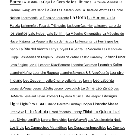
Barca
La Cara de los Últimos
La Caja
La Bastilla
La Cruda Mandril
La
La Cría
Créme Swing Jazz Band
La Desatanudos
La Dieta de Worms
La Doble
La Gota
La Herencia de
Nelson
Laermandá
La Finca de Laurento
Pablo
Lalo de
La Increíble Fuga de Triángulos
La Joven Guarrior
Lakranya
los Santos
Lalo Huber
Lalo Schifrin
La Máquina Cinemática
La Máquina de
La Perra que los
Hacer Pájaros
La Pequeña Banda de Trícupa
La Percanta
parió
La Rifa del Viento
La Secta
La Secuela
Larry Coryell
Las Manos de
La Vaca Lunar
Filippi
Las Medias de Felipe IV
Las Mil de Zafiro
Laszlo Gardony
Leandro Kalén
Lava Engine
Lazuli
Leandro Diaz Romero
Leandro Guelman
Leandro Ragusa
Leandro
Leandro Nuñez
Leandro Sayanes & Si Vos Querés
Troiano
Led Zeppelin
Leo Laborda
Leila Cherro
Leila Harlac
Lenny
Le Orme
Leo Zanco
Leonardo Vega
Leonard Zelig
Leonor Levcovich
Les
Lifesigns
DeMerle
Les Paul
Levin Brothers
Ley de la Música
Life Keeper
Light
Ligia Piro
Lisandro Massa
LIGRO
Liliana Herrero
Lindsay Cooper
Litto Nebbia
Lonny Ziblat
Lo Quiero Jazz!
Little Axe
Lizard Records
Lord Divine
LordFish
Lorena Benavidez
LoreWeaveR
Los Abuelos de la Nada
Los Bicis
Los Campesinos Magnéticos
Los Corazones Imposibles
Los Cuentos