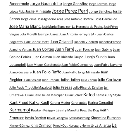
Jorge Garacotche
Fandermole
Jorge González
Jorge Larrosa
Jorge
Jorge Perez Perri
Jorge Minissale
Jorge Sanchez
Jorge
López Ruiz
Senno
Jorge Zima
Jose Ignacio Lares
José Antonio Bottiroli
José Carballido
José María Blanc
José María Blanc con La Herencia de Pablo.
José Pérez
Vargas
Jota Morelli
Juampy Juarez
Juan Antonio Ferreyra JAF
Juan Carlos
Juan Chianelli
Baglietto
Juan Carlos Onetti
Juanchi Vidoletti
Juancho Perone
Juan Farré
Juan Cortés
Juan Forche
Juan
Juancho Vargas
Juan Gabino
Juanjo Sunda
Gabino Peláez
Juan Gelman
Juan Izkierdo Grupo
Juan
Lucangioli
Juan Miguel Carotenuto
Juan Pablo Compaired
Juan Pablo Navarro
Juan Pollo Raffo
Juan
Juanpidecesare
Juan Raffo Jorge Minissale
Regidor
Julio Cortazar
Julian Julien
Juan Sasiain
Juan Trapani
Julia Zenko
Julio Presas
Julio Frade Trio
Julio Mazziotti
Julio Ricardo Estefan
Juli
Kafod
Umezawa
Julián Gallo
Julián Marcipar
Julián Solarz
Kansas City Style
Kant Freud Kafka
Kaoll
Karina Corradini
Karana Mudra
Karenautas
Karmamoi
Keith
Keaggy Levin y Marotta
Kawken
Keep the Dog
Emerson
Kevin Bartlett
Kharmina Buranna
Kevin Glasgow
Kevin Kastning
La
King Crimson
La Alianza
Kimey Gómez
KnockOut
Kuropa
L'Hermité