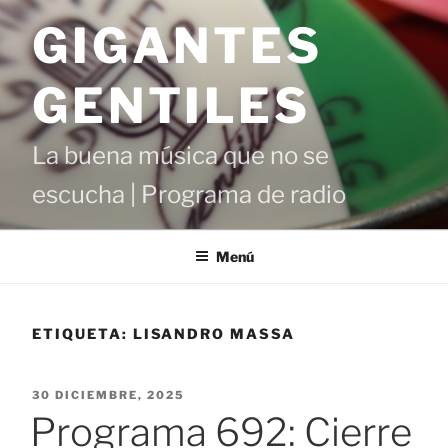
Saltar
GIGANTES
al
contenido
GENTILES
La buena música que no se
escucha | Programa de radio
Menú
ETIQUETA:
LISANDRO MASSA
PUBLICADO
30 DICIEMBRE, 2025
EL
Programa 692: Cierre