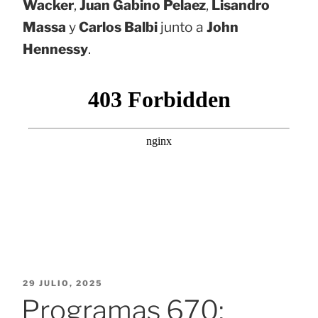
Wacker
,
Juan Gabino Pelaez
,
Lisandro
Massa
y
Carlos Balbi
junto a
John
Hennessy
.
PUBLICADO
29 JULIO, 2025
EL
Programas 670: