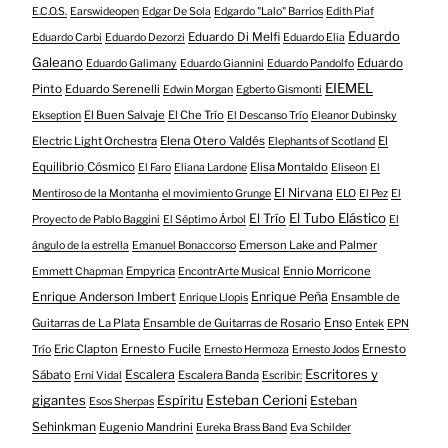
E.C.O.S.
Earswideopen
Edgar De Sola
Edgardo "Lalo" Barrios
Edith Piaf
Eduardo
Eduardo Di Melfi
Eduardo Carbi
Eduardo Dezorzi
Eduardo Elia
Galeano
Eduardo
Eduardo Galimany
Eduardo Giannini
Eduardo Pandolfo
EIEMEL
Pinto
Eduardo Serenelli
Edwin Morgan
Egberto Gismonti
El Buen Salvaje
El Che Trío
Ekseption
El Descanso Trío
Eleanor Dubinsky
Electric Light Orchestra
Elena Otero Valdés
El
Elephants of Scotland
Equilibrio Cósmico
Elisa Montaldo
El Faro
Eliana Lardone
Eliseon
El
El Nirvana
Mentiroso de la Montanha
el movimiento Grunge
ELO
El Pez
El
El Tubo Elástico
El Trío
Proyecto de Pablo Baggini
El Séptimo Árbol
El
Emerson Lake and Palmer
ángulo de la estrella
Emanuel Bonaccorso
Empyrica
Ennio Morricone
Emmett Chapman
EncontrArte Musical
Enrique Anderson Imbert
Enrique Peña
Ensamble de
Enrique Llopis
Enso
Guitarras de La Plata
Ensamble de Guitarras de Rosario
Entek
EPN
Eric Clapton
Ernesto Fucile
Ernesto
Trío
Ernesto Hermoza
Ernesto Jodos
Escritores y
Escalera
Sábato
Escalera Banda
Erni Vidal
Escribir:
gigantes
Esteban Cerioni
Espíritu
Esteban
Esos Sherpas
Sehinkman
Eugenio Mandrini
Eureka Brass Band
Eva Schilder