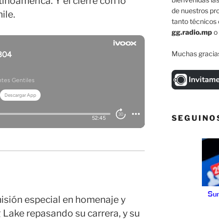
inoamérica. Y el cierre con lo
de nuestros pr
ile.
tanto técnicos 
gg.radio.mp
o
Muchas gracias
SEGUINO
isión especial en homenaje y
 Lake repasando su carrera, y su