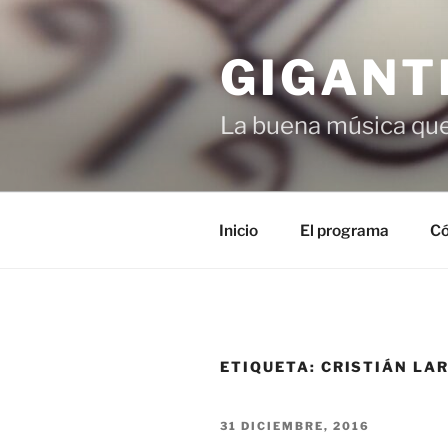
Saltar
al
GIGANT
contenido
La buena música que
Inicio
El programa
Có
ETIQUETA:
CRISTIÁN LA
PUBLICADO
31 DICIEMBRE, 2016
EL