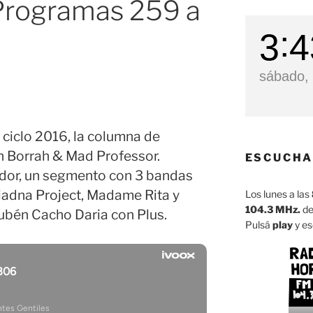
Programas 259 a
3
4
sábado, 
 ciclo 2016, la columna de
n Borrah & Mad Professor.
ESCUCHA
ador, un segmento con 3 bandas
iadna Project, Madame Rita y
Los lunes a las
104.3 MHz.
de
Rubén Cacho Daria con Plus.
Pulsá
play
y es