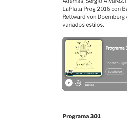
Además, Sergio Álvarez, l
LaPlata Prog 2016 con Baa
Rettward von Doernberg 
variados estilos.
Programa 301