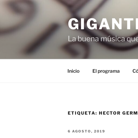
Saltar
al
GIGANT
contenido
La buena música que
Inicio
El programa
Có
ETIQUETA:
HECTOR GER
PUBLICADO
6 AGOSTO, 2019
EL