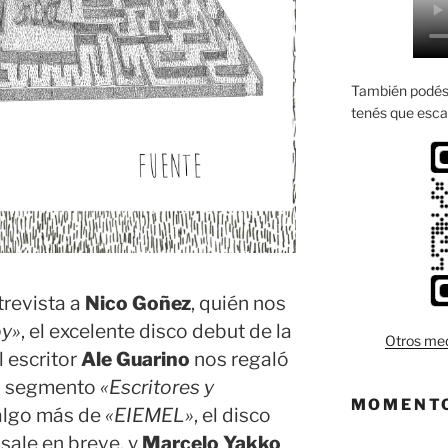
También podés 
tenés que esca
trevista a
Nico Goñez
, quién nos
oy»
, el excelente disco debut de la
Otros med
l escritor
Ale Guarino
nos regaló
el segmento
«Escritores y
MOMENTO
algo más de
«EIEMEL»
, el disco
sale en breve, y
Marcelo Yakko