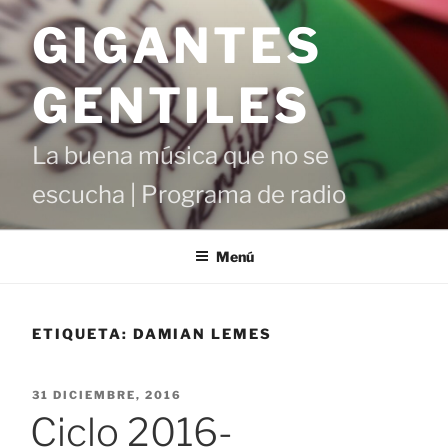
Saltar
GIGANTES
al
contenido
GENTILES
La buena música que no se
escucha | Programa de radio
Menú
ETIQUETA:
DAMIAN LEMES
PUBLICADO
31 DICIEMBRE, 2016
EL
Ciclo 2016-