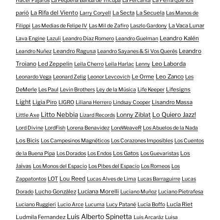
Hacer Pájaros
La Pequeña Banda de Trícupa
La Percanta
parió
La Rifa del Viento
La Secta
La Secuela
Larry Coryell
Las Manos de
La Vaca Lunar
Filippi
Las Medias de Felipe IV
Las Mil de Zafiro
Laszlo Gardony
Leandro Kalén
Lava Engine
Lazuli
Leandro Diaz Romero
Leandro Guelman
Leandro Ragusa
Leandro
Leandro Nuñez
Leandro Sayanes & Si Vos Querés
Troiano
Led Zeppelin
Leo Laborda
Leila Cherro
Leila Harlac
Lenny
Le Orme
Leo Zanco
Leonardo Vega
Leonard Zelig
Leonor Levcovich
Les
Lifesigns
DeMerle
Les Paul
Levin Brothers
Ley de la Música
Life Keeper
Light
Ligia Piro
Lisandro Massa
LIGRO
Liliana Herrero
Lindsay Cooper
Litto Nebbia
Lonny Ziblat
Lo Quiero Jazz!
Little Axe
Lizard Records
Lord Divine
LordFish
Lorena Benavidez
LoreWeaveR
Los Abuelos de la Nada
Los Bicis
Los Campesinos Magnéticos
Los Corazones Imposibles
Los Cuentos
Los Gatos
Los
de la Buena Pipa
Los Dorados
Los Endos
Los Guevaristas
Jaivas
Los Monos del Espacio
Los Pibes del Espacio
Los Romeos
Los
LOT
Lou Reed
Zappatontos
Lucas Alves de Lima
Lucas Barraguirre
Lucas
Lucho González
Luciana Morelli
Dorado
Luciano Muñoz
Luciano Pietrafesa
Lucía Riet
Luciano Ruggieri
Lucio Arce
Lucuma
Lucy Patané
Lucía Boffo
Luis Alberto Spinetta
Ludmila Fernandez
Luis Arcaráz
Luisa