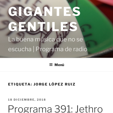
Saltar
GIGANTES
al
contenido
GENTILES
La buena música que no se
escucha | Programa de radio
Menú
ETIQUETA:
JORGE LÓPEZ RUIZ
PUBLICADO
18 DICIEMBRE, 2018
EL
Programa 391: Jethro