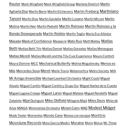
Reuter
Martin
Mark Wingfield
Mark Wingfield Group
Marlene Dietrich
Martiniano
Agharta Diaz
Martin Freiberg
Martin Barre
Martin Etcheverry
Tanoni
Martín Lozano
Martín
Martín Diaz
Martín Gardella
Martín Miconi
Martín Reinoso
Martín Reinoso y la
Molina
Martín Neri
Martín Pedretti
Banda Desesperada
Martín Robbio
Martín Teglia
María Eva Albistur
Matías
Masada
Mask of Confidence
Mato Ruiz
Massacre
Matt Malley
Betti
Matías Betti Trío
Matías Damat
Matías Gonzalez
Matías Menarguez
Matías Merelli
Matías Merelli and the Titu Cusi Experience
Mauro Conforti
Mechanical Butterfly
Menos es
Mayra Dómine
MCC
Melina Moguilevsky
Meret
Más
Mercedes Sosa
Merle Travis
Metamorfica
Metro Society
MIA
Mi Amigo Invencible
Michael Leonhart Orchestra
Might Could
Miguel
Abuelo
Miguel Cantilo
Miguel Cantilo y Grupo Sur
Miguel Ibañez de la Cuesta
Miguel Lares
Miguel Laguna Crespo
Miguel Mateos
Miguel Randolfe
Miguel
Mike Oldfield
Mijal Guinguis
Miles Davis
Zabaleta
Milagros Majó
Miles de
Modest Midget
Miriam Cairo
Años
MINGA
Minimalista Orchestra
MKQ
Mondo Cane
Monttrio
Modo Tester
Momentos
Monos con navajas
MoonJune Records
Moraine
Mora Garcia Medici
Moris
Morus
Mr. Three