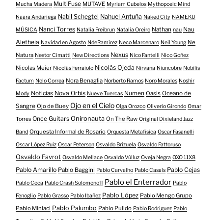
MultiFuse
MUTAVE
Mucha Madera
Myriam Cubelos
Mythopoeic Mind
Nabil Schegtel
Nahuel Antuña
Naara Andariega
Naked City
NAMEKU
Nanci Torres
Nau
Nathan
MÚSICA
Natalia Freibrun
Natalia Oreiro
nau
Aletheia
Ne
Navidad en Agosto
NdeRamirez
Neco Marcenaro
Neil Young
Nexus
Natura
Nestor Cimatti
New Directions
Nico Fantelli
Nico Goñez
Nicolás Ojeda
Nicolas Meier
Nicolás Ferraiolo
Nirvana
Niuncobre
Nobilis
Nora Benaglia
Factum
Nolo Correa
Norberto Ramos
Noro Morales
Noshir
Nova Orbis
Noticias
Numen
Oasis
Oceano de
Mody
Nueve Tuercas
Ojo en el Cielo
Sangre
Ojo de Buey
Olga Orozco
Oliverio Girondo
Omar
Onironauta
Once Guitars
On The Raw
Torres
Original Dixieland Jazz
Orquesta Informal de Rosario
Band
Orquesta Metafísica
Oscar Fasanelli
Oscar López Ruiz
Oscar Peterson
Osvaldo Brizuela
Osvaldo Fattoruso
Osvaldo Favrot
Osvaldo Mellace
Osvaldo Vülluz
Oveja Negra
OXO 11X8
Pablo Amarillo
Pablo Cejas
Pablo Baggini
Pablo Carvalho
Pablo Casals
Pablo el Enterrador
Pablo Coca
Pablo Crash Solomonoff
Pablo
Pablo López
Pablo Mengo Grupo
Fenoglio
Pablo Grasso
Pablo Ibañez
Pablo Palumbo
Pablo Miniaci
Pablo Pulido
Pablo Rodriguez
Pablo