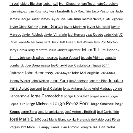
Irreal
Isidoro Blaisten
Isobar
Iszil
Ivan Chaparro
Ivan Tovar
Iván Garbulsky
Iván Tarabelli
Jaco Pastorius
Jade
Iván Iñiguez
Iván Rusansky
Jack Rozz Trío
Jano
James George Frazer
James Taylor
Jan Fiala
Jasmín Narvaja
Jati Signorio
Javier García
Javier
Javier Chino Suárez
Javier Madrazo
Javier Malosetti
Mareco
Jazz Cuvée
Javier Robledo
Javier Villafañe
Javi Herrera
Jaén Kieff
JC
Jeff Beck
Jeff Green
Cinel
Jean Michel Jarre
Jeff Wayne
Jelly Roll Morton
Jethro Tull
Jimi Hendrix
Jerry Garcia
Jerry Marotta
Jesus Christ Superstar
Jinetes negros
Joaco Vaccari
Jimmy Johnson
Joaquín Fridman
Joaquín
Joe Bonamassa
John
Lombardo
Joe Chawki
Joel Castañeda Iñiguez
John Hennessy
Coltrane
John McLaughlin
John Mayer
John Miles
John Zorn
Jonatan
Johnny Winter
John Wetton
Jon Anderson
Jonatan Piña
Piña Duluc
Jorge
Jon Lord
Jordi Cebrián
Jorge Antares
Jorge Ariel Madrazo
Jorge Garacotche
Fandermole
Jorge González
Jorge Larrosa
Jorge
Jorge Perez Perri
Jorge Minissale
Jorge Sanchez
Jorge
López Ruiz
Senno
Jorge Zima
Jose Ignacio Lares
José Antonio Bottiroli
José Carballido
José María Blanc
José María Blanc con La Herencia de Pablo.
José Pérez
Vargas
Jota Morelli
Juampy Juarez
Juan Antonio Ferreyra JAF
Juan Carlos