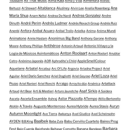
All That Music
Alma Kala
Almendra
Toussaint
Alma y Vida
Aloras-
Altablanca
Ana
Aluziney
Baltuzzi
Al Stewart
Alvin Lee
Analía Rosenberg
María Shua
Andrea Gonzalez
Andre
Anam Keltoi
Andrea De Nardi
André Perim
Andrés Ludmer
Dinuth
Andrés Rexach Group
Andrés Ruiz
Anfora
Anibal Acuaro
Anenbi
Anibal Troilo
Anielka
Anima
Anima Mundi
Animatone
Anonimus Big Band
Annie Haslam
Anthony Garone
Anthony
Antihéroe
Antonio Viñayo y la
Moore
Anthony Phillips
Antonin Artaud
Anton Roolaart
Logia de Músicos Asintomáticos
Anton Roolart
Anublar
AppleSmellColour
Cetro
Anónimo Japonés
AOR
Aphrodite's Child
Aquelarre
Arbatel
Arcabuz
Arc Of Life
Argovia
Ariadna Project
Ariel
Ariel Loza
Ariel Darío Sanchez
Ariel
Aguilar
Ariel Dogliotti
Ariel Gayoso
Pozzo
Arraigo
Artattack
Ariel Ranieri
Ariel Ronchi
Arroyito dúo
Arsénica
Asaf Sirkis
Artaud
Art Bear
Arti & Mestieri
Arturo Jauretche
A Saidera
Astor Piazzolla
Asceta Ensamble
ATempo
Asceta
Ashraj
Atilio Bertorello
Auryn
A Través
Augusto Monterroso
Aurea Hybride
Aurea Stasis
Atolón
Autumn Moonlight
Ave Tierra
Awkanya
Axel Giudice
Axel Scheinsohn
Baalbek
AYDEN
Babu Cerviño Cuarteto
Baires Prog
B.B.King
Baba Zula
Barbara
Fest
Banana
Bajo Cuerda
Bajofondo
Baltasar Comotto
Bandgap