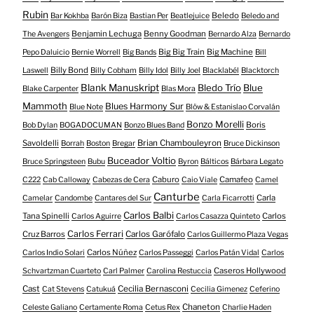
Rubin
Beledo
Bar Kokhba
Barón Biza
Bastian Per
Beatlejuice
Beledo and
Benjamin Lechuga
Benny Goodman
The Avengers
Bernardo Alza
Bernardo
Big Big Train
Big Machine
Pepo Daluicio
Bernie Worrell
Big Bands
Bill
Billy Bond
Laswell
Billy Cobham
Billy Idol
Billy Joel
Blacklabél
Blacktorch
Blank Manuskript
Bledo Trío
Blue
Blake Carpenter
Blas Mora
Mammoth
Blues Harmony Sur
Blue Note
Blöw & Estanislao Corvalán
Bonzo Morelli
Boris
Bob Dylan
BOGADOCUMAN
Bonzo Blues Band
Savoldelli
Brian Chambouleyron
Borrah
Boston
Bregar
Bruce Dickinson
Buceador Voltio
Bruce Springsteen
Bubu
Byron
Bálticos
Bárbara Legato
Caburo
Camafeo
C222
Cab Calloway
Cabezas de Cera
Caio Viale
Camel
Canturbe
Carla
Camelar
Candombe
Cantares del Sur
Carla Ficarrotti
Carlos Balbi
Tana Spinelli
Carlos
Carlos Aguirre
Carlos Casazza Quinteto
Carlos Ferrari
Cruz Barros
Carlos Garófalo
Carlos Guillermo Plaza Vegas
Carlos Núñez
Carlos Indio Solari
Carlos Passeggi
Carlos Patán Vidal
Carlos
Caseros Hollywood
Schvartzman Cuarteto
Carl Palmer
Carolina Restuccia
Cast
Cecilia Bernasconi
Cat Stevens
Catukuá
Cecilia Gimenez
Ceferino
Chaneton
Celeste Galiano
Certamente Roma
Cetus Rex
Charlie Haden