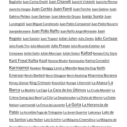
Juan Chianelli
Baglietto
Juan Carlos Onetti
Juanchi Vidoletti
Juancho Perone
Juan Farré
Juan Cortés
Juan Forche
Juan
Juancho Vargas
Juan Gabino
Juanjo Sunda
Gabino Peláez
Juan Gelman
Juan Izkierdo Grupo
Juan
Lucangioli
Juan Miguel Carotenuto
Juan Pablo Compaired
Juan Pablo Navarro
Juan Pollo Raffo
Juan
Juanpidecesare
Juan Raffo Jorge Minissale
Regidor
Julio Cortazar
Julian Julien
Juan Sasiain
Juan Trapani
Julia Zenko
Julio Presas
Julio Frade Trio
Julio Mazziotti
Julio Ricardo Estefan
Juli
Kafod
Umezawa
Julián Gallo
Julián Marcipar
Julián Solarz
Kansas City Style
Kant Freud Kafka
Kaoll
Karina Corradini
Karana Mudra
Karenautas
Karmamoi
Keith
Keaggy Levin y Marotta
Kawken
Keep the Dog
Emerson
Kevin Bartlett
Kharmina Buranna
Kevin Glasgow
Kevin Kastning
La
King Crimson
La Alianza
Kimey Gómez
KnockOut
Kuropa
L'Hermité
Barca
La Cara de los Últimos
La Caja
La Bastilla
La Cruda Mandril
La
La Cría
Créme Swing Jazz Band
La Desatanudos
La Dieta de Worms
La Doble
La Gota
La Herencia de
Nelson
Laermandá
La Finca de Laurento
Pablo
Lalo de
La Increíble Fuga de Triángulos
La Joven Guarrior
Lakranya
los Santos
Lalo Huber
Lalo Schifrin
La Máquina Cinemática
La Máquina de
La Perra que los