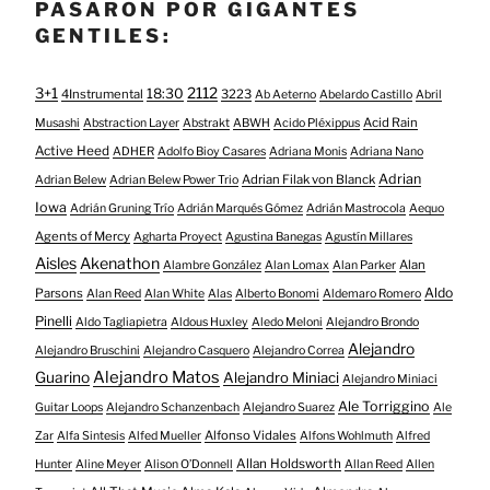
PASARON POR GIGANTES
GENTILES:
3+1
2112
18:30
4Instrumental
3223
Ab Aeterno
Abelardo Castillo
Abril
Acid Rain
Musashi
Abstraction Layer
Abstrakt
ABWH
Acido Pléxippus
Active Heed
ADHER
Adolfo Bioy Casares
Adriana Monis
Adriana Nano
Adrian
Adrian Filak von Blanck
Adrian Belew
Adrian Belew Power Trio
Iowa
Adrián Gruning Trío
Adrián Marqués Gómez
Adrián Mastrocola
Aequo
Agents of Mercy
Agharta Proyect
Agustina Banegas
Agustín Millares
Aisles
Akenathon
Alan
Alambre González
Alan Lomax
Alan Parker
Aldo
Parsons
Alan Reed
Alan White
Alas
Alberto Bonomi
Aldemaro Romero
Pinelli
Aldo Tagliapietra
Aldous Huxley
Aledo Meloni
Alejandro Brondo
Alejandro
Alejandro Bruschini
Alejandro Casquero
Alejandro Correa
Alejandro Matos
Guarino
Alejandro Miniaci
Alejandro Miniaci
Ale Torriggino
Guitar Loops
Alejandro Schanzenbach
Alejandro Suarez
Ale
Alfonso Vidales
Zar
Alfa Sintesis
Alfed Mueller
Alfons Wohlmuth
Alfred
Allan Holdsworth
Hunter
Aline Meyer
Alison O​’​Donnell
Allan Reed
Allen