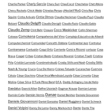
Charly García
Charlie Parker
Charu Suri
ChauCoco!
Chechelos
Chet Atkins
cHoclat FRoG
Chris
Chevy Rockets
Chick Webb
Chinelas Persas
Chris Rea
Squire
Cintia Olmos
Cintia Arévalo
Claudia Heckman
Claudia Puyó
Claudio
Claudio Delgift
Bolzani
Claudio Devigili
Claudio Fazio
Claudio Gabis
Claudio Zemp
Coco Maskivker
Clint Bahr
Closure
Collin Sherman
Comokena
Compañeros del Vino
Colosos
Complejo Educativo de Alberdi
Computerchemist
Comunidad
Concetti-Oddone
Continental Jazz
Contraluz
Contramarea
Corsi e Ricorsi
Contusión
Coqui Ortiz
Corriente
cortazar
Cosa
Brava
Cospel
Cribas
Cristian Basto
Cristiano Roversii
Cristian Tiselli
Cristina
Crosby Stills
Piña
Cristián Larrondo
Cronómetrobudú
Crosby Stills and Nash
Nash & Young
Cuervos
Crucis
Cruz De Hierro
Cráneo Tatuado
Cucarachas
César Inca Mendoza Loyola
Célula
César Giachino
César Limonta
César
Molina
César Silva
D'Funk Pérez Band
D.F.A.
Daddy Antogna y los de Helio
Daedalus
Dafne Usorach
Daevid Allen
Dagmar Krause
Damian Lemes
Danae
Damián Vernis
Damián Calle
Daniel Benitez
Daniele Giovannon
Daniele Giovannoni
Daniel Ruggiero
Daniel Gonzalez
Daniel Schneck
Daniel Volpini
Dante
Danny De Lema
Danny Markovitch
Dante The