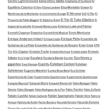
Electric Light Orchestra
Elena Otero Valdés
El
Elephants of Scotland
Equilibrio Cósmico
Elisa Montaldo
El Faro
Eliana Lardone
Eliseon
El
El Nirvana
Mentiroso de la Montanha
el movimiento Grunge
ELO
El Pez
El
El Tubo Elástico
El Trío
Proyecto de Pablo Baggini
El Séptimo Árbol
El
Emerson Lake and Palmer
ángulo de la estrella
Emanuel Bonaccorso
Empyrica
Ennio Morricone
Emmett Chapman
EncontrArte Musical
Enrique Anderson Imbert
Enrique Peña
Ensamble de
Enrique Llopis
Enso
Guitarras de La Plata
Ensamble de Guitarras de Rosario
Entek
EPN
Eric Clapton
Ernesto Fucile
Ernesto
Trío
Ernesto Hermoza
Ernesto Jodos
Escritores y
Escalera
Sábato
Escalera Banda
Erni Vidal
Escribir:
gigantes
Esteban Cerioni
Espíritu
Esteban
Esos Sherpas
Sehinkman
Eugenio Mandrini
Eureka Brass Band
Eva Schilder
Experiencia de Caer
Experimento Quartermass
Experimento Quatermass
Ezequiel Borra
Fabio
Ezequiel Beyrouti
Ezequiel Román Gil
Fabio Banegas
Gremo
Fabio Trentini
Fabio Obregón
Fabio Rodriguez de la Flor
Fabio Zuffanti
Fabián Castilla
Fabián Spampinato
Fabián Vera
Fabián Gallardo
Fabricio
Facundo Ferreira
Amaya
Fabrizio de Andre
Factor Burzaco
Facundo Ferreira
Grupo
Fadeout
Facundo Galli
Facundo Madrid
Falsos Conejos
Family