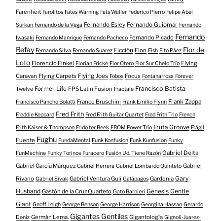
Farenheit
Farolitos
Fates Warning
Fats Waller
Federico Pierro
Felipe Abel
Fernando Esley
Fernando Guiomar
Surkan
Fernando de la Vega
Fernando
Fernando
Fernando Picado
Iwasaki
Fernando Manrique
Fernando Pacheco
Refay
Flor de
Ficción
Fion
Fernando Silva
Fernando Suarez
Fish
Fito Páez
Loto
Florencio Finkel
Flying
Florian Fricke
Flor Otero
Flor Sur Chelo Trío
Caravan
Flying Carpets
Flying Joes
Focus
Fobos
Fontanarrosa
Forever
Francisco Batista
Former Life
FPS Latin Fusion
Twelve
Fractale
Franco Bruschini
Frank Zappa
Francisco Pancho Bolatti
Frank Emilio Flynn
Fred Frith
Freddie Keppard
Fred Frith Guitar Quartet
Fred Frith Trio
French
Fruta Groove
Frith Kaiser & Thompson
Frido ter Beek
FROM Power Trío
Frágil
Fughu
Fuente
FundaMental
Funk Konfusion
Funk Kunfusion
Funky
Gabriel Delta
FunMachine
Funky Torinos
Furacero
Fusión Ud. Tiene Razón
Gabriel García Márquez
Gabriel
Gabriel Herrera
Gabriel Lombardo Quinteto
Gary
Rivano
Gabriel Ventura Gulí
Gardenia
Gabriel Sivak
Galápagos
Husband
Gentle
Gastón de la Cruz Quarteto
Genesis
Gato Barbieri
Giant
Geoff Leigh
George Benson
George Harrison
Georgina Hassan
Gerardo
Gigantes Gentiles
Germán Lema.
Gigantología
Deniz
Gignoli-Juarez-