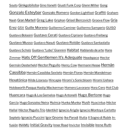
Ginkgobiloba
Souto
Gino Vanelli
Giusti Funk Corp
Glenn Miller
Gong
Gonzalo Esteybar
Gonzalo Romero
Graffiti
Gordon Lightfoot
Graham
Gría
Gran Martell
Greg Lake
Grisel Bercovich
Nash
Griphon
Groove Flow
Erez
Guille Moreno
GSV
Guillermo Caminer
Guillermo Samperio
GUISO
Gustavo Cerati
Gustavo Bolasini
Gustavo Cipriano
Gustavo Freiberg
Gustavo Musso
Gustavo Roldán
Gustavo Nasuti
Gustavo Santaolalla
Habitat
Gustavo Scholz
Gustavo “Lobo” Giannini
Hablando de arte
Hans
Hats Off Gentlemen It's Adequate
Zimmer
Headspace
Hector
Hernán
Hector Pegullo
Germán Oesterheld
Henry Cow
Hermann Hesse
Cassibba
Hernán Cassibba Sexteto
Hernán Flores
Hernán Mandelman
Hexatónica
Hilda Lizarazu
Hincapie
Hiromi's Sonicbloom
Hiromi Uehara
Holdsworth Pasqua Haslip Wackerman
Homero Lavorano
Hora Cero
Hot Club
Huancara
Hugo Bertone
Hugo & Los Gemelos
Hugo Antonelli
Hugo
Huinca
Hush
García
Hugo Gonzalez Neira
Hunka Munka
Hyacintus
Héctor
Hallal
Héctor Pegullo Trío
Identikit
Ignacio Arigós
Ignacio Montoya Carlotto
Ignacio Puccini
Igor Gnomo
Septeto
Ike Parodi
Illutia
Il Sogno di Rubik
In-
Initial Gravity
Invisible
Irene Ruth
fusión
INAMU
Inner Road
Invictor