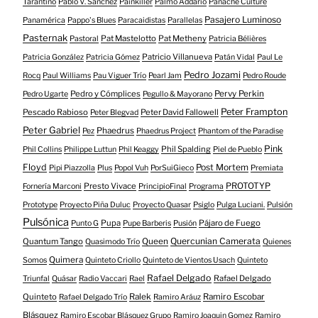
Tarantino
Pablo V. Sanchez
Painkiller
Palmo Addario
Panache Culture
Pasajero Luminoso
Panamérica
Pappo's Blues
Paracaidistas
Parallelas
Pasternak
Pat Mastelotto
Pat Metheny
Pastoral
Patricia Bélières
Patricio Villanueva
Patricia González
Patricia Gómez
Patán Vidal
Paul Le
Pedro Jozami
Rocq
Paul Williams
Pau Viguer Trío
Pearl Jam
Pedro Roude
Pedro y Cómplices
Pervy Perkin
Pedro Ugarte
Pegullo & Mayorano
Peter Frampton
Pescado Rabioso
Peter David Fallowell
Peter Blegvad
Peter Gabriel
Phaedrus
Pez
Phaedrus Project
Phantom of the Paradise
Pink
Phil Spalding
Phil Collins
Philippe Luttun
Phil Keaggy
Piel de Pueblo
Floyd
Post Mortem
Pipi Piazzolla
Plus
Popol Vuh
PorSuiGieco
Premiata
Presto Vivace
PROTOTYP
Fornería Marconi
PrincipioFinal
Programa
Prototype
Proyecto Piña Duluc
Proyecto Quasar
Psiglo
Pulga Luciani.
Pulsión
Pulsónica
Pupa
Pájaro de Fuego
Punto G
Pupe Barberis
Pusión
Quercunian Camerata
Quantum Tango
Queen
Quasimodo Trío
Quienes
Quimera
Somos
Quinteto Criollo
Quinteto de Vientos Usach
Quinteto
Rafael Delgado
Rafael Delgado
Triunfal
Quásar
Radio Vaccari
Rael
Quinteto
Ralek
Ramiro Escobar
Rafael Delgado Trío
Ramiro Aráuz
Blásquez
Ramiro Escobar Blásquez Grupo
Ramiro Joaquin Gomez
Ramiro