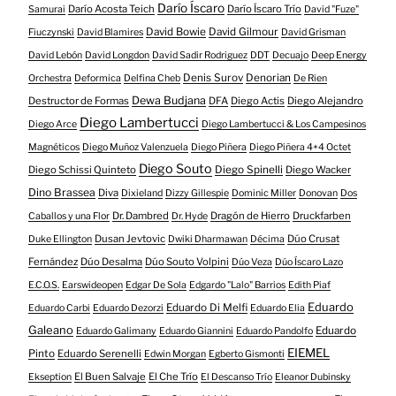
Darío Íscaro
Darío Acosta Teich
Darío Íscaro Trío
Samurai
David "Fuze"
David Bowie
David Gilmour
Fiuczynski
David Blamires
David Grisman
David Lebón
David Longdon
David Sadir Rodriguez
DDT
Decuajo
Deep Energy
Denis Surov
Denorian
Orchestra
Deformica
Delfina Cheb
De Rien
Dewa Budjana
Destructor de Formas
DFA
Diego Actis
Diego Alejandro
Diego Lambertucci
Diego Arce
Diego Lambertucci & Los Campesinos
Magnéticos
Diego Muñoz Valenzuela
Diego Piñera
Diego Piñera 4+4 Octet
Diego Souto
Diego Schissi Quinteto
Diego Spinelli
Diego Wacker
Dino Brassea
Diva
Dixieland
Dizzy Gillespie
Dominic Miller
Donovan
Dos
Dr. Dambred
Dragón de Hierro
Druckfarben
Caballos y una Flor
Dr. Hyde
Dusan Jevtovic
Dúo Crusat
Duke Ellington
Dwiki Dharmawan
Décima
Fernández
Dúo Desalma
Dúo Souto Volpini
Dúo Veza
Dúo Íscaro Lazo
E.C.O.S.
Earswideopen
Edgar De Sola
Edgardo "Lalo" Barrios
Edith Piaf
Eduardo
Eduardo Di Melfi
Eduardo Carbi
Eduardo Dezorzi
Eduardo Elia
Galeano
Eduardo
Eduardo Galimany
Eduardo Giannini
Eduardo Pandolfo
EIEMEL
Pinto
Eduardo Serenelli
Edwin Morgan
Egberto Gismonti
El Buen Salvaje
El Che Trío
Ekseption
El Descanso Trío
Eleanor Dubinsky