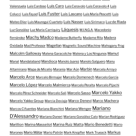
Luis Caro
Valenzuela
Luis Cardoso
Luis Ceravolo
Luis Ceravolo 4
Luis
Luis Fuster
Luis Lascano
Colucci
Luis Fayad
Luis María Pescetti
Luis
Luis Nasser
Luz de Riada
Mateo Díez
Luis Mauregui Cuarteto
Luis Sirimaco
Láquesis
Luz González
Luz Maria Carriquiry
M.I.N.G.A.
Macedonio
Machy Madco
Madera
Fernández
Madame Butterfly
Madame Rita
Oxidada
Magellan
Mad Professor
Magnetic Sound Machine
Mahogany Frog
Malcolm Galloway
Mamut
Malena Garacotche
Malena y Los Ningunos
Mandioca
Manal
Mandalaband
Manolo Juarez
Manolo Salguero
Manu
Marbin
Altamirano
Mapa de Micelio
Marania
Mar Aún
Marcela Arroyo
Marcelo Arce
Marcelo Domenech
Marcelo Birmajer
Marcelo García
Marcelo López
Marcelo Malmierca
Marcelo Peralta
Marcelo Pijachi
Marcelo Yakko
Marcelo Sasso
Marcelo Pérez Schneider
Marcelo Sali
Marcelo Yakko Group
Marco Denevi
Marco Machera
Marcia Deviaje
Mariano
Mariana Wenger
Marcos Cifuentes
Mariana Bianchini
D'Alessandro
Mariano Daneri
Mariano González Calo
Marian Rodríguez
Mario Benedetti
Marillion
Marina Masseilot
Marina Ruiz Matta
Mario
Markus
Mario Mátar
Morones
Mario Patrón
Mark Knopfler
Mark Trueack