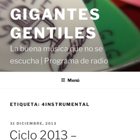
Saltar
GIGANTES
al
contenido
GENTILES
La buena música que no se
escucha | Programa de radio
Menú
ETIQUETA:
4INSTRUMENTAL
PUBLICADO
31 DICIEMBRE, 2013
EL
Ciclo 2013 –