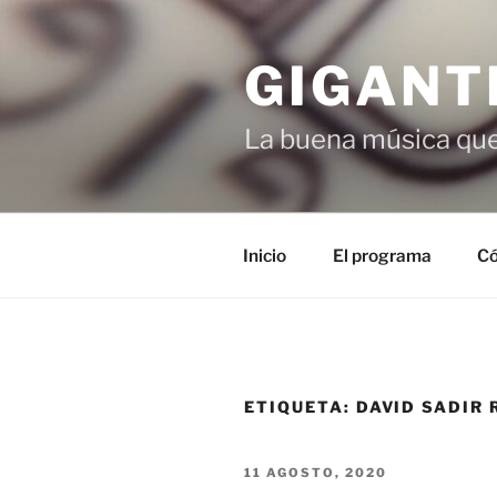
Saltar
al
GIGANT
contenido
La buena música que
Inicio
El programa
Có
ETIQUETA:
DAVID SADIR
PUBLICADO
11 AGOSTO, 2020
EL