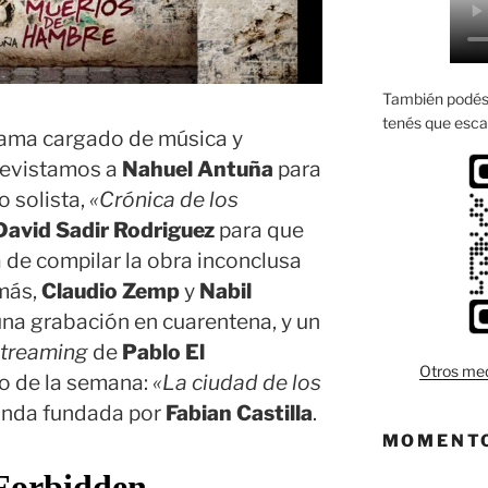
También podés 
tenés que esca
rama cargado de música y
revistamos a
Nahuel Antuña
para
o solista,
«Crónica de los
David Sadir Rodriguez
para que
 de compilar la obra inconclusa
más,
Claudio Zemp
y
Nabil
na grabación en cuarentena, y un
streaming
de
Pablo El
Otros med
co de la semana:
«La ciudad de los
banda fundada por
Fabian Castilla
.
MOMENTO