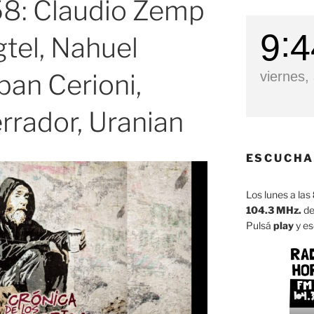
8: Claudio Zemp
9
4
gtel, Nahuel
ban Cerioni,
viernes,
rrador, Uranian
ESCUCHA
Los lunes a las
104.3 MHz.
de
Pulsá
play
y es