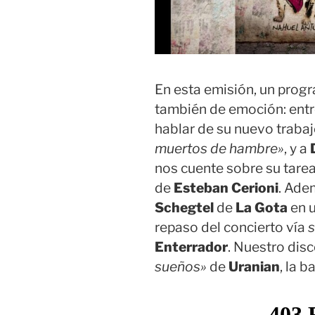
En esta emisión, un prog
también de emoción: ent
hablar de su nuevo trabaj
muertos de hambre»
, y a
nos cuente sobre su tarea
de
Esteban Cerioni
. Ade
Schegtel
de
La Gota
en u
repaso del concierto vía
Enterrador
. Nuestro dis
sueños»
de
Uranian
, la 