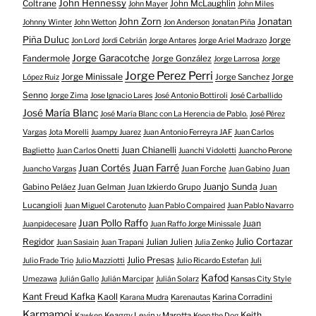
John Hennessy
Coltrane
John McLaughlin
John Mayer
John Miles
John Zorn
Jonatan
Johnny Winter
John Wetton
Jon Anderson
Jonatan Piña
Piña Duluc
Jorge
Jon Lord
Jordi Cebrián
Jorge Antares
Jorge Ariel Madrazo
Jorge Garacotche
Fandermole
Jorge González
Jorge Larrosa
Jorge
Jorge Perez Perri
Jorge Minissale
Jorge Sanchez
Jorge
López Ruiz
Senno
Jorge Zima
Jose Ignacio Lares
José Antonio Bottiroli
José Carballido
José María Blanc
José María Blanc con La Herencia de Pablo.
José Pérez
Vargas
Jota Morelli
Juampy Juarez
Juan Antonio Ferreyra JAF
Juan Carlos
Juan Chianelli
Baglietto
Juan Carlos Onetti
Juanchi Vidoletti
Juancho Perone
Juan Farré
Juan Cortés
Juan Forche
Juan
Juancho Vargas
Juan Gabino
Juanjo Sunda
Gabino Peláez
Juan Gelman
Juan Izkierdo Grupo
Juan
Lucangioli
Juan Miguel Carotenuto
Juan Pablo Compaired
Juan Pablo Navarro
Juan Pollo Raffo
Juan
Juanpidecesare
Juan Raffo Jorge Minissale
Regidor
Julio Cortazar
Julian Julien
Juan Sasiain
Juan Trapani
Julia Zenko
Julio Presas
Julio Frade Trio
Julio Mazziotti
Julio Ricardo Estefan
Juli
Kafod
Umezawa
Julián Gallo
Julián Marcipar
Julián Solarz
Kansas City Style
Kant Freud Kafka
Kaoll
Karina Corradini
Karana Mudra
Karenautas
Karmamoi
Keith
Keaggy Levin y Marotta
Kawken
Keep the Dog