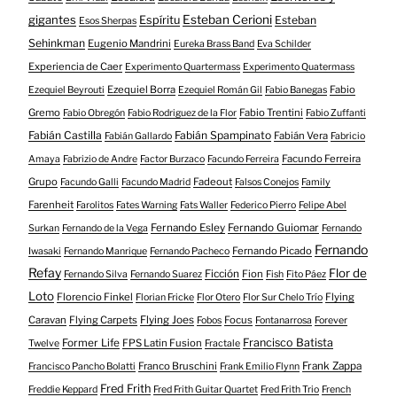
gigantes
Esteban Cerioni
Espíritu
Esteban
Esos Sherpas
Sehinkman
Eugenio Mandrini
Eureka Brass Band
Eva Schilder
Experiencia de Caer
Experimento Quartermass
Experimento Quatermass
Ezequiel Borra
Fabio
Ezequiel Beyrouti
Ezequiel Román Gil
Fabio Banegas
Gremo
Fabio Trentini
Fabio Obregón
Fabio Rodriguez de la Flor
Fabio Zuffanti
Fabián Castilla
Fabián Spampinato
Fabián Vera
Fabián Gallardo
Fabricio
Facundo Ferreira
Amaya
Fabrizio de Andre
Factor Burzaco
Facundo Ferreira
Grupo
Fadeout
Facundo Galli
Facundo Madrid
Falsos Conejos
Family
Farenheit
Farolitos
Fates Warning
Fats Waller
Federico Pierro
Felipe Abel
Fernando Esley
Fernando Guiomar
Surkan
Fernando de la Vega
Fernando
Fernando
Fernando Picado
Iwasaki
Fernando Manrique
Fernando Pacheco
Refay
Flor de
Ficción
Fion
Fernando Silva
Fernando Suarez
Fish
Fito Páez
Loto
Florencio Finkel
Flying
Florian Fricke
Flor Otero
Flor Sur Chelo Trío
Caravan
Flying Carpets
Flying Joes
Focus
Fobos
Fontanarrosa
Forever
Francisco Batista
Former Life
FPS Latin Fusion
Twelve
Fractale
Franco Bruschini
Frank Zappa
Francisco Pancho Bolatti
Frank Emilio Flynn
Fred Frith
Freddie Keppard
Fred Frith Guitar Quartet
Fred Frith Trio
French