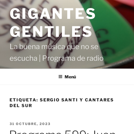
Saltar
GIGANTES
al
contenido
GENTILES
La buena música que no se
escucha | Programa de radio
Menú
ETIQUETA:
SERGIO SANTI Y CANTARES
DEL SUR
PUBLICADO
31 OCTUBRE, 2023
EL