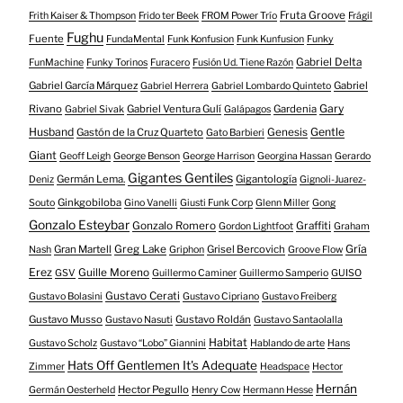
Fruta Groove
Frith Kaiser & Thompson
Frido ter Beek
FROM Power Trío
Frágil
Fughu
Fuente
FundaMental
Funk Konfusion
Funk Kunfusion
Funky
Gabriel Delta
FunMachine
Funky Torinos
Furacero
Fusión Ud. Tiene Razón
Gabriel García Márquez
Gabriel
Gabriel Herrera
Gabriel Lombardo Quinteto
Gary
Rivano
Gabriel Ventura Gulí
Gardenia
Gabriel Sivak
Galápagos
Husband
Gentle
Gastón de la Cruz Quarteto
Genesis
Gato Barbieri
Giant
Geoff Leigh
George Benson
George Harrison
Georgina Hassan
Gerardo
Gigantes Gentiles
Germán Lema.
Gigantología
Deniz
Gignoli-Juarez-
Ginkgobiloba
Souto
Gino Vanelli
Giusti Funk Corp
Glenn Miller
Gong
Gonzalo Esteybar
Gonzalo Romero
Graffiti
Gordon Lightfoot
Graham
Gría
Gran Martell
Greg Lake
Grisel Bercovich
Nash
Griphon
Groove Flow
Erez
Guille Moreno
GSV
Guillermo Caminer
Guillermo Samperio
GUISO
Gustavo Cerati
Gustavo Bolasini
Gustavo Cipriano
Gustavo Freiberg
Gustavo Musso
Gustavo Roldán
Gustavo Nasuti
Gustavo Santaolalla
Habitat
Gustavo Scholz
Gustavo “Lobo” Giannini
Hablando de arte
Hans
Hats Off Gentlemen It's Adequate
Zimmer
Headspace
Hector
Hernán
Hector Pegullo
Germán Oesterheld
Henry Cow
Hermann Hesse