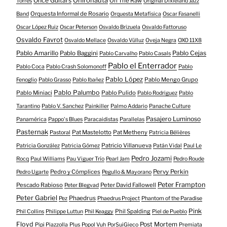
Onironauta
Once Guitars
On The Raw
Torres
Original Dixieland Jazz
Orquesta Informal de Rosario
Band
Orquesta Metafísica
Oscar Fasanelli
Oscar López Ruiz
Oscar Peterson
Osvaldo Brizuela
Osvaldo Fattoruso
Osvaldo Favrot
Osvaldo Mellace
Osvaldo Vülluz
Oveja Negra
OXO 11X8
Pablo Amarillo
Pablo Cejas
Pablo Baggini
Pablo Carvalho
Pablo Casals
Pablo el Enterrador
Pablo Coca
Pablo Crash Solomonoff
Pablo
Pablo López
Pablo Mengo Grupo
Fenoglio
Pablo Grasso
Pablo Ibañez
Pablo Palumbo
Pablo Miniaci
Pablo Pulido
Pablo Rodriguez
Pablo
Tarantino
Pablo V. Sanchez
Painkiller
Palmo Addario
Panache Culture
Pasajero Luminoso
Panamérica
Pappo's Blues
Paracaidistas
Parallelas
Pasternak
Pat Mastelotto
Pat Metheny
Pastoral
Patricia Bélières
Patricio Villanueva
Patricia González
Patricia Gómez
Patán Vidal
Paul Le
Pedro Jozami
Rocq
Paul Williams
Pau Viguer Trío
Pearl Jam
Pedro Roude
Pedro y Cómplices
Pervy Perkin
Pedro Ugarte
Pegullo & Mayorano
Peter Frampton
Pescado Rabioso
Peter David Fallowell
Peter Blegvad
Peter Gabriel
Phaedrus
Pez
Phaedrus Project
Phantom of the Paradise
Pink
Phil Spalding
Phil Collins
Philippe Luttun
Phil Keaggy
Piel de Pueblo
Floyd
Post Mortem
Pipi Piazzolla
Plus
Popol Vuh
PorSuiGieco
Premiata