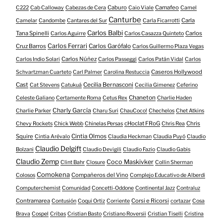
Caburo
Camafeo
C222
Cab Calloway
Cabezas de Cera
Caio Viale
Camel
Canturbe
Carla
Camelar
Candombe
Cantares del Sur
Carla Ficarrotti
Carlos Balbi
Tana Spinelli
Carlos
Carlos Aguirre
Carlos Casazza Quinteto
Carlos Ferrari
Cruz Barros
Carlos Garófalo
Carlos Guillermo Plaza Vegas
Carlos Núñez
Carlos Indio Solari
Carlos Passeggi
Carlos Patán Vidal
Carlos
Caseros Hollywood
Schvartzman Cuarteto
Carl Palmer
Carolina Restuccia
Cast
Cecilia Bernasconi
Cat Stevens
Catukuá
Cecilia Gimenez
Ceferino
Chaneton
Celeste Galiano
Certamente Roma
Cetus Rex
Charlie Haden
Charly García
Charlie Parker
Charu Suri
ChauCoco!
Chechelos
Chet Atkins
cHoclat FRoG
Chris
Chevy Rockets
Chick Webb
Chinelas Persas
Chris Rea
Squire
Cintia Olmos
Cintia Arévalo
Claudia Heckman
Claudia Puyó
Claudio
Claudio Delgift
Bolzani
Claudio Devigili
Claudio Fazio
Claudio Gabis
Claudio Zemp
Coco Maskivker
Clint Bahr
Closure
Collin Sherman
Comokena
Compañeros del Vino
Colosos
Complejo Educativo de Alberdi
Computerchemist
Comunidad
Concetti-Oddone
Continental Jazz
Contraluz
Contramarea
Corsi e Ricorsi
Contusión
Coqui Ortiz
Corriente
cortazar
Cosa
Brava
Cospel
Cribas
Cristian Basto
Cristiano Roversii
Cristian Tiselli
Cristina