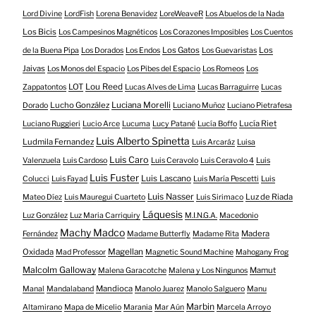
Lord Divine
LordFish
Lorena Benavidez
LoreWeaveR
Los Abuelos de la Nada
Los Bicis
Los Campesinos Magnéticos
Los Corazones Imposibles
Los Cuentos
Los Gatos
Los
de la Buena Pipa
Los Dorados
Los Endos
Los Guevaristas
Jaivas
Los Monos del Espacio
Los Pibes del Espacio
Los Romeos
Los
LOT
Lou Reed
Zappatontos
Lucas Alves de Lima
Lucas Barraguirre
Lucas
Lucho González
Luciana Morelli
Dorado
Luciano Muñoz
Luciano Pietrafesa
Lucía Riet
Luciano Ruggieri
Lucio Arce
Lucuma
Lucy Patané
Lucía Boffo
Luis Alberto Spinetta
Ludmila Fernandez
Luis Arcaráz
Luisa
Luis Caro
Valenzuela
Luis Cardoso
Luis Ceravolo
Luis Ceravolo 4
Luis
Luis Fuster
Luis Lascano
Colucci
Luis Fayad
Luis María Pescetti
Luis
Luis Nasser
Luz de Riada
Mateo Díez
Luis Mauregui Cuarteto
Luis Sirimaco
Láquesis
Luz González
Luz Maria Carriquiry
M.I.N.G.A.
Macedonio
Machy Madco
Madera
Fernández
Madame Butterfly
Madame Rita
Oxidada
Magellan
Mad Professor
Magnetic Sound Machine
Mahogany Frog
Malcolm Galloway
Mamut
Malena Garacotche
Malena y Los Ningunos
Mandioca
Manal
Mandalaband
Manolo Juarez
Manolo Salguero
Manu
Marbin
Altamirano
Mapa de Micelio
Marania
Mar Aún
Marcela Arroyo