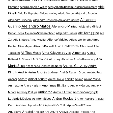
Aisles
Akenathon
Alan
Alambre González
Alan Lomax
Alan Parker
Aldo
Parsons
Alan Reed
Alan White
Alas
Alberto Bonomi
Aldemaro Romero
Pinelli
Aldo Tagliapietra
Aldous Huxley
Aledo Meloni
Alejandro Brondo
Alejandro
Alejandro Bruschini
Alejandro Casquero
Alejandro Correa
Alejandro Matos
Guarino
Alejandro Miniaci
Alejandro Miniaci
Ale Torriggino
Guitar Loops
Alejandro Schanzenbach
Alejandro Suarez
Ale
Alfonso Vidales
Zar
Alfa Sintesis
Alfed Mueller
Alfons Wohlmuth
Alfred
Allan Holdsworth
Hunter
Aline Meyer
Alison O​’​Donnell
Allan Reed
Allen
All That Music
Alma Kala
Almendra
Toussaint
Alma y Vida
Aloras-
Altablanca
Ana
Aluziney
Baltuzzi
Al Stewart
Alvin Lee
Analía Rosenberg
María Shua
Andrea Gonzalez
Andre
Anam Keltoi
Andrea De Nardi
André Perim
Andrés Ludmer
Dinuth
Andrés Rexach Group
Andrés Ruiz
Anfora
Anibal Acuaro
Anenbi
Anibal Troilo
Anielka
Anima
Anima Mundi
Animatone
Anonimus Big Band
Annie Haslam
Anthony Garone
Anthony
Antihéroe
Antonio Viñayo y la
Moore
Anthony Phillips
Antonin Artaud
Anton Roolaart
Logia de Músicos Asintomáticos
Anton Roolart
Anublar
AppleSmellColour
Cetro
Anónimo Japonés
AOR
Aphrodite's Child
Aquelarre
Arbatel
Arcabuz
Arc Of Life
Argovia
Ariadna Project
Ariel