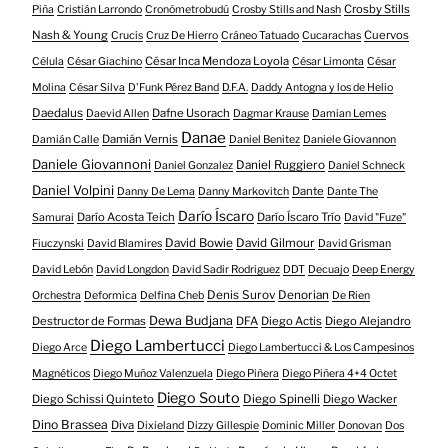
Crosby Stills
Piña
Cristián Larrondo
Cronómetrobudú
Crosby Stills and Nash
Nash & Young
Cuervos
Crucis
Cruz De Hierro
Cráneo Tatuado
Cucarachas
César Inca Mendoza Loyola
Célula
César Giachino
César Limonta
César
Molina
César Silva
D'Funk Pérez Band
D.F.A.
Daddy Antogna y los de Helio
Daedalus
Dafne Usorach
Daevid Allen
Dagmar Krause
Damian Lemes
Danae
Damián Vernis
Damián Calle
Daniel Benitez
Daniele Giovannon
Daniele Giovannoni
Daniel Ruggiero
Daniel Gonzalez
Daniel Schneck
Daniel Volpini
Dante
Danny De Lema
Danny Markovitch
Dante The
Darío Íscaro
Darío Acosta Teich
Darío Íscaro Trío
Samurai
David "Fuze"
David Bowie
David Gilmour
Fiuczynski
David Blamires
David Grisman
David Lebón
David Longdon
David Sadir Rodriguez
DDT
Decuajo
Deep Energy
Denis Surov
Denorian
Orchestra
Deformica
Delfina Cheb
De Rien
Dewa Budjana
Destructor de Formas
DFA
Diego Actis
Diego Alejandro
Diego Lambertucci
Diego Arce
Diego Lambertucci & Los Campesinos
Magnéticos
Diego Muñoz Valenzuela
Diego Piñera
Diego Piñera 4+4 Octet
Diego Souto
Diego Schissi Quinteto
Diego Spinelli
Diego Wacker
Dino Brassea
Diva
Dixieland
Dizzy Gillespie
Dominic Miller
Donovan
Dos