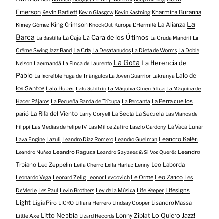
Emerson
Kevin Bartlett
Kharmina Buranna
Kevin Glasgow
Kevin Kastning
La
King Crimson
La Alianza
Kimey Gómez
KnockOut
Kuropa
L'Hermité
Barca
La Cara de los Últimos
La Caja
La Bastilla
La Cruda Mandril
La
La Cría
Créme Swing Jazz Band
La Desatanudos
La Dieta de Worms
La Doble
La Gota
La Herencia de
Nelson
Laermandá
La Finca de Laurento
Pablo
Lalo de
La Increíble Fuga de Triángulos
La Joven Guarrior
Lakranya
los Santos
Lalo Huber
Lalo Schifrin
La Máquina Cinemática
La Máquina de
La Perra que los
Hacer Pájaros
La Pequeña Banda de Trícupa
La Percanta
parió
La Rifa del Viento
La Secta
La Secuela
Larry Coryell
Las Manos de
La Vaca Lunar
Filippi
Las Medias de Felipe IV
Las Mil de Zafiro
Laszlo Gardony
Leandro Kalén
Lava Engine
Lazuli
Leandro Diaz Romero
Leandro Guelman
Leandro Ragusa
Leandro
Leandro Nuñez
Leandro Sayanes & Si Vos Querés
Troiano
Led Zeppelin
Leo Laborda
Leila Cherro
Leila Harlac
Lenny
Le Orme
Leo Zanco
Leonardo Vega
Leonard Zelig
Leonor Levcovich
Les
Lifesigns
DeMerle
Les Paul
Levin Brothers
Ley de la Música
Life Keeper
Light
Ligia Piro
Lisandro Massa
LIGRO
Liliana Herrero
Lindsay Cooper
Litto Nebbia
Lonny Ziblat
Lo Quiero Jazz!
Little Axe
Lizard Records