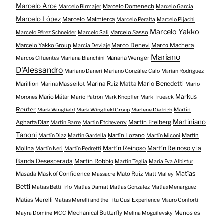
Marcelo Arce
Marcelo Domenech
Marcelo Birmajer
Marcelo García
Marcelo López
Marcelo Malmierca
Marcelo Peralta
Marcelo Pijachi
Marcelo Yakko
Marcelo Sasso
Marcelo Pérez Schneider
Marcelo Sali
Marcelo Yakko Group
Marco Denevi
Marco Machera
Marcia Deviaje
Mariano
Mariana Wenger
Marcos Cifuentes
Mariana Bianchini
D'Alessandro
Mariano Daneri
Mariano González Calo
Marian Rodríguez
Mario Benedetti
Marillion
Marina Masseilot
Marina Ruiz Matta
Mario
Markus
Mario Mátar
Morones
Mario Patrón
Mark Knopfler
Mark Trueack
Reuter
Martin
Mark Wingfield
Mark Wingfield Group
Marlene Dietrich
Martiniano
Agharta Diaz
Martin Freiberg
Martin Barre
Martin Etcheverry
Tanoni
Martín Lozano
Martín
Martín Diaz
Martín Gardella
Martín Miconi
Martín Reinoso
Martín Reinoso y la
Molina
Martín Neri
Martín Pedretti
Banda Desesperada
Martín Robbio
Martín Teglia
María Eva Albistur
Matías
Masada
Mask of Confidence
Mato Ruiz
Massacre
Matt Malley
Betti
Matías Betti Trío
Matías Damat
Matías Gonzalez
Matías Menarguez
Matías Merelli
Matías Merelli and the Titu Cusi Experience
Mauro Conforti
Mechanical Butterfly
Menos es
Mayra Dómine
MCC
Melina Moguilevsky