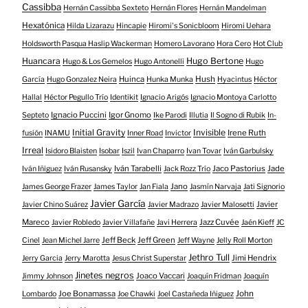
Cassibba
Hernán Cassibba Sexteto
Hernán Flores
Hernán Mandelman
Hexatónica
Hilda Lizarazu
Hincapie
Hiromi's Sonicbloom
Hiromi Uehara
Holdsworth Pasqua Haslip Wackerman
Homero Lavorano
Hora Cero
Hot Club
Huancara
Hugo Bertone
Hugo & Los Gemelos
Hugo Antonelli
Hugo
Huinca
Hush
García
Hugo Gonzalez Neira
Hunka Munka
Hyacintus
Héctor
Hallal
Héctor Pegullo Trío
Identikit
Ignacio Arigós
Ignacio Montoya Carlotto
Ignacio Puccini
Igor Gnomo
Septeto
Ike Parodi
Illutia
Il Sogno di Rubik
In-
Initial Gravity
Invisible
Irene Ruth
fusión
INAMU
Inner Road
Invictor
Irreal
Isidoro Blaisten
Isobar
Iszil
Ivan Chaparro
Ivan Tovar
Iván Garbulsky
Iván Tarabelli
Jaco Pastorius
Jade
Iván Iñiguez
Iván Rusansky
Jack Rozz Trío
Jano
James George Frazer
James Taylor
Jan Fiala
Jasmín Narvaja
Jati Signorio
Javier García
Javier
Javier Chino Suárez
Javier Madrazo
Javier Malosetti
Mareco
Jazz Cuvée
Javier Robledo
Javier Villafañe
Javi Herrera
Jaén Kieff
JC
Jeff Beck
Jeff Green
Cinel
Jean Michel Jarre
Jeff Wayne
Jelly Roll Morton
Jethro Tull
Jimi Hendrix
Jerry Garcia
Jerry Marotta
Jesus Christ Superstar
Jinetes negros
Joaco Vaccari
Jimmy Johnson
Joaquín Fridman
Joaquín
Joe Bonamassa
John
Lombardo
Joe Chawki
Joel Castañeda Iñiguez