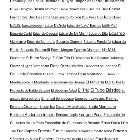
Dr. Dambred
Dragón de Hierro
Druckfarben
Caballos y una Flor
Dr. Hyde
Dusan Jevtovic
Dúo Crusat
Duke Ellington
Dwiki Dharmawan
Décima
Fernández
Dúo Desalma
Dúo Souto Volpini
Dúo Veza
Dúo Íscaro Lazo
E.C.O.S.
Earswideopen
Edgar De Sola
Edgardo "Lalo" Barrios
Edith Piaf
Eduardo
Eduardo Di Melfi
Eduardo Carbi
Eduardo Dezorzi
Eduardo Elia
Galeano
Eduardo
Eduardo Galimany
Eduardo Giannini
Eduardo Pandolfo
EIEMEL
Pinto
Eduardo Serenelli
Edwin Morgan
Egberto Gismonti
El Buen Salvaje
El Che Trío
Ekseption
El Descanso Trío
Eleanor Dubinsky
Electric Light Orchestra
Elena Otero Valdés
El
Elephants of Scotland
Equilibrio Cósmico
Elisa Montaldo
El Faro
Eliana Lardone
Eliseon
El
El Nirvana
Mentiroso de la Montanha
el movimiento Grunge
ELO
El Pez
El
El Tubo Elástico
El Trío
Proyecto de Pablo Baggini
El Séptimo Árbol
El
Emerson Lake and Palmer
ángulo de la estrella
Emanuel Bonaccorso
Empyrica
Ennio Morricone
Emmett Chapman
EncontrArte Musical
Enrique Anderson Imbert
Enrique Peña
Ensamble de
Enrique Llopis
Enso
Guitarras de La Plata
Ensamble de Guitarras de Rosario
Entek
EPN
Eric Clapton
Ernesto Fucile
Ernesto
Trío
Ernesto Hermoza
Ernesto Jodos
Escritores y
Escalera
Sábato
Escalera Banda
Erni Vidal
Escribir: