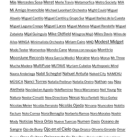
Meret
Más
Mercedes Sosa
Merle Travis
Metamorfica
Metro Society
MIA
Mi Amigo Invencible
Michael Leonhart Orchestra
Might Could
Miguel
Abuelo
Miguel Cantilo
Miguel Cantilo y Grupo Sur
Miguel Ibañez de la Cuesta
Miguel Lares
Miguel Laguna Crespo
Miguel Mateos
Miguel Randolfe
Miguel
Mike Oldfield
Mijal Guinguis
Miles Davis
Zabaleta
Milagros Majó
Miles de
Modest Midget
Miriam Cairo
Años
MINGA
Minimalista Orchestra
MKQ
Mondo Cane
Monttrio
Modo Tester
Momentos
Monos con navajas
MoonJune Records
Moraine
Mora Garcia Medici
Moris
Morus
Mr. Three
MultiFuse
MUTAVE
Mucha Madera
Myriam Cubelos
Mythopoeic Mind
Nabil Schegtel
Nahuel Antuña
Naara Andariega
Naked City
NAMEKU
Nanci Torres
Nau
Nathan
MÚSICA
Natalia Freibrun
Natalia Oreiro
nau
Aletheia
Ne
Navidad en Agosto
NdeRamirez
Neco Marcenaro
Neil Young
Nexus
Natura
Nestor Cimatti
New Directions
Nico Fantelli
Nico Goñez
Nicolás Ojeda
Nicolas Meier
Nicolás Ferraiolo
Nirvana
Niuncobre
Nobilis
Nora Benaglia
Factum
Nolo Correa
Norberto Ramos
Noro Morales
Noshir
Nova Orbis
Noticias
Numen
Oasis
Oceano de
Mody
Nueve Tuercas
Ojo en el Cielo
Sangre
Ojo de Buey
Olga Orozco
Oliverio Girondo
Omar