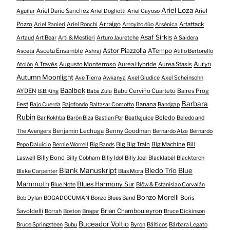
Ariel Loza
Ariel Darío Sanchez
Ariel
Aguilar
Ariel Dogliotti
Ariel Gayoso
Pozzo
Arraigo
Artattack
Ariel Ranieri
Ariel Ronchi
Arroyito dúo
Arsénica
Asaf Sirkis
Artaud
Art Bear
Arti & Mestieri
Arturo Jauretche
A Saidera
Astor Piazzolla
Asceta Ensamble
ATempo
Asceta
Ashraj
Atilio Bertorello
Auryn
A Través
Augusto Monterroso
Aurea Hybride
Aurea Stasis
Atolón
Autumn Moonlight
Ave Tierra
Awkanya
Axel Giudice
Axel Scheinsohn
Baalbek
AYDEN
Babu Cerviño Cuarteto
Baires Prog
B.B.King
Baba Zula
Barbara
Fest
Banana
Bajo Cuerda
Bajofondo
Baltasar Comotto
Bandgap
Rubin
Beledo
Bar Kokhba
Barón Biza
Bastian Per
Beatlejuice
Beledo and
Benjamin Lechuga
Benny Goodman
The Avengers
Bernardo Alza
Bernardo
Big Big Train
Big Machine
Pepo Daluicio
Bernie Worrell
Big Bands
Bill
Billy Bond
Laswell
Billy Cobham
Billy Idol
Billy Joel
Blacklabél
Blacktorch
Blank Manuskript
Bledo Trío
Blue
Blake Carpenter
Blas Mora
Mammoth
Blues Harmony Sur
Blue Note
Blöw & Estanislao Corvalán
Bonzo Morelli
Boris
Bob Dylan
BOGADOCUMAN
Bonzo Blues Band
Savoldelli
Brian Chambouleyron
Borrah
Boston
Bregar
Bruce Dickinson
Buceador Voltio
Bruce Springsteen
Bubu
Byron
Bálticos
Bárbara Legato