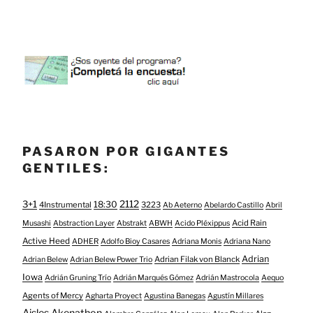
PASARON POR GIGANTES
GENTILES:
3+1
2112
18:30
4Instrumental
3223
Ab Aeterno
Abelardo Castillo
Abril
Acid Rain
Musashi
Abstraction Layer
Abstrakt
ABWH
Acido Pléxippus
Active Heed
ADHER
Adolfo Bioy Casares
Adriana Monis
Adriana Nano
Adrian
Adrian Filak von Blanck
Adrian Belew
Adrian Belew Power Trio
Iowa
Adrián Gruning Trío
Adrián Marqués Gómez
Adrián Mastrocola
Aequo
Agents of Mercy
Agharta Proyect
Agustina Banegas
Agustín Millares