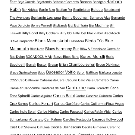
Barbara
Fest
Banana
Bajo Cuerda
Bajofondo
Baltasar Comotto
Bandgap
Rubin
Beledo
Bar Kokhba
Barón Biza
Bastian Per
Beatlejuice
Beledo and
Benjamin Lechuga
Benny Goodman
The Avengers
Bernardo Alza
Bernardo
Big Big Train
Big Machine
Pepo Daluicio
Bernie Worrell
Big Bands
Bill
Billy Bond
Laswell
Billy Cobham
Billy Idol
Billy Joel
Blacklabél
Blacktorch
Blank Manuskript
Bledo Trío
Blue
Blake Carpenter
Blas Mora
Mammoth
Blues Harmony Sur
Blue Note
Blöw & Estanislao Corvalán
Bonzo Morelli
Boris
Bob Dylan
BOGADOCUMAN
Bonzo Blues Band
Savoldelli
Brian Chambouleyron
Borrah
Boston
Bregar
Bruce Dickinson
Buceador Voltio
Bruce Springsteen
Bubu
Byron
Bálticos
Bárbara Legato
Caburo
Camafeo
C222
Cab Calloway
Cabezas de Cera
Caio Viale
Camel
Canturbe
Carla
Camelar
Candombe
Cantares del Sur
Carla Ficarrotti
Carlos Balbi
Tana Spinelli
Carlos
Carlos Aguirre
Carlos Casazza Quinteto
Carlos Ferrari
Cruz Barros
Carlos Garófalo
Carlos Guillermo Plaza Vegas
Carlos Núñez
Carlos Indio Solari
Carlos Passeggi
Carlos Patán Vidal
Carlos
Caseros Hollywood
Schvartzman Cuarteto
Carl Palmer
Carolina Restuccia
Cast
Cecilia Bernasconi
Cat Stevens
Catukuá
Cecilia Gimenez
Ceferino
Chaneton