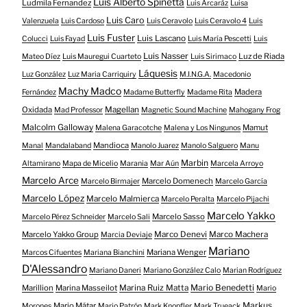
Luis Alberto Spinetta
Ludmila Fernandez
Luis Arcaráz
Luisa
Luis Caro
Valenzuela
Luis Cardoso
Luis Ceravolo
Luis Ceravolo 4
Luis
Luis Fuster
Luis Lascano
Colucci
Luis Fayad
Luis María Pescetti
Luis
Luis Nasser
Luz de Riada
Mateo Díez
Luis Mauregui Cuarteto
Luis Sirimaco
Láquesis
Luz González
Luz Maria Carriquiry
M.I.N.G.A.
Macedonio
Machy Madco
Madera
Fernández
Madame Butterfly
Madame Rita
Oxidada
Magellan
Mad Professor
Magnetic Sound Machine
Mahogany Frog
Malcolm Galloway
Mamut
Malena Garacotche
Malena y Los Ningunos
Mandioca
Manal
Mandalaband
Manolo Juarez
Manolo Salguero
Manu
Marbin
Altamirano
Mapa de Micelio
Marania
Mar Aún
Marcela Arroyo
Marcelo Arce
Marcelo Domenech
Marcelo Birmajer
Marcelo García
Marcelo López
Marcelo Malmierca
Marcelo Peralta
Marcelo Pijachi
Marcelo Yakko
Marcelo Sasso
Marcelo Pérez Schneider
Marcelo Sali
Marcelo Yakko Group
Marco Denevi
Marco Machera
Marcia Deviaje
Mariano
Mariana Wenger
Marcos Cifuentes
Mariana Bianchini
D'Alessandro
Mariano Daneri
Mariano González Calo
Marian Rodríguez
Mario Benedetti
Marillion
Marina Masseilot
Marina Ruiz Matta
Mario
Markus
Mario Mátar
Morones
Mario Patrón
Mark Knopfler
Mark Trueack