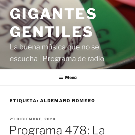
Saltar
GIGANTES
al
contenido
GENTILES
La buena música que no se
escucha | Programa de radio
Menú
ETIQUETA:
ALDEMARO ROMERO
PUBLICADO
29 DICIEMBRE, 2020
EL
Programa 478: La