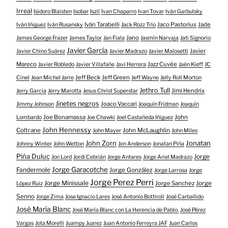
Irreal
Isidoro Blaisten
Isobar
Iszil
Ivan Chaparro
Ivan Tovar
Iván Garbulsky
Iván Tarabelli
Jaco Pastorius
Jade
Iván Iñiguez
Iván Rusansky
Jack Rozz Trío
Jano
James George Frazer
James Taylor
Jan Fiala
Jasmín Narvaja
Jati Signorio
Javier García
Javier
Javier Chino Suárez
Javier Madrazo
Javier Malosetti
Mareco
Jazz Cuvée
Javier Robledo
Javier Villafañe
Javi Herrera
Jaén Kieff
JC
Jeff Beck
Jeff Green
Cinel
Jean Michel Jarre
Jeff Wayne
Jelly Roll Morton
Jethro Tull
Jimi Hendrix
Jerry Garcia
Jerry Marotta
Jesus Christ Superstar
Jinetes negros
Joaco Vaccari
Jimmy Johnson
Joaquín Fridman
Joaquín
Joe Bonamassa
John
Lombardo
Joe Chawki
Joel Castañeda Iñiguez
John Hennessy
Coltrane
John McLaughlin
John Mayer
John Miles
John Zorn
Jonatan
Johnny Winter
John Wetton
Jon Anderson
Jonatan Piña
Piña Duluc
Jorge
Jon Lord
Jordi Cebrián
Jorge Antares
Jorge Ariel Madrazo
Jorge Garacotche
Fandermole
Jorge González
Jorge Larrosa
Jorge
Jorge Perez Perri
Jorge Minissale
Jorge Sanchez
Jorge
López Ruiz
Senno
Jorge Zima
Jose Ignacio Lares
José Antonio Bottiroli
José Carballido
José María Blanc
José María Blanc con La Herencia de Pablo.
José Pérez
Vargas
Jota Morelli
Juampy Juarez
Juan Antonio Ferreyra JAF
Juan Carlos