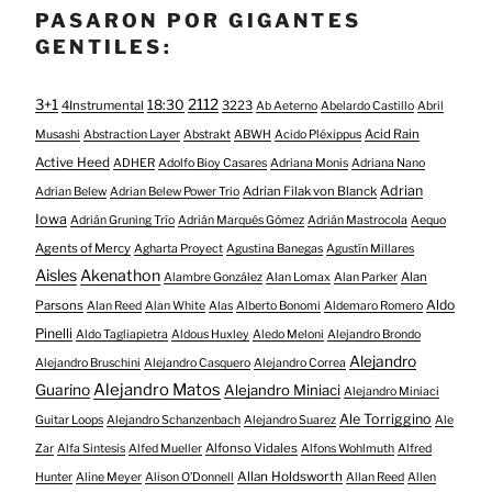
PASARON POR GIGANTES
GENTILES:
3+1
2112
18:30
4Instrumental
3223
Ab Aeterno
Abelardo Castillo
Abril
Acid Rain
Musashi
Abstraction Layer
Abstrakt
ABWH
Acido Pléxippus
Active Heed
ADHER
Adolfo Bioy Casares
Adriana Monis
Adriana Nano
Adrian
Adrian Filak von Blanck
Adrian Belew
Adrian Belew Power Trio
Iowa
Adrián Gruning Trío
Adrián Marqués Gómez
Adrián Mastrocola
Aequo
Agents of Mercy
Agharta Proyect
Agustina Banegas
Agustín Millares
Aisles
Akenathon
Alan
Alambre González
Alan Lomax
Alan Parker
Aldo
Parsons
Alan Reed
Alan White
Alas
Alberto Bonomi
Aldemaro Romero
Pinelli
Aldo Tagliapietra
Aldous Huxley
Aledo Meloni
Alejandro Brondo
Alejandro
Alejandro Bruschini
Alejandro Casquero
Alejandro Correa
Alejandro Matos
Guarino
Alejandro Miniaci
Alejandro Miniaci
Ale Torriggino
Guitar Loops
Alejandro Schanzenbach
Alejandro Suarez
Ale
Alfonso Vidales
Zar
Alfa Sintesis
Alfed Mueller
Alfons Wohlmuth
Alfred
Allan Holdsworth
Hunter
Aline Meyer
Alison O​’​Donnell
Allan Reed
Allen