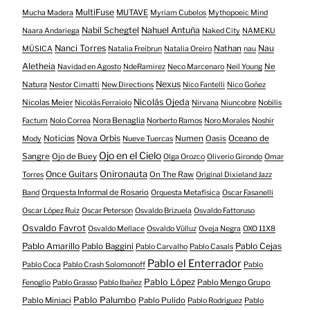
MultiFuse
MUTAVE
Mucha Madera
Myriam Cubelos
Mythopoeic Mind
Nabil Schegtel
Nahuel Antuña
Naara Andariega
Naked City
NAMEKU
Nanci Torres
Nau
Nathan
MÚSICA
Natalia Freibrun
Natalia Oreiro
nau
Aletheia
Ne
Navidad en Agosto
NdeRamirez
Neco Marcenaro
Neil Young
Nexus
Natura
Nestor Cimatti
New Directions
Nico Fantelli
Nico Goñez
Nicolás Ojeda
Nicolas Meier
Nicolás Ferraiolo
Nirvana
Niuncobre
Nobilis
Nora Benaglia
Factum
Nolo Correa
Norberto Ramos
Noro Morales
Noshir
Nova Orbis
Noticias
Numen
Oasis
Oceano de
Mody
Nueve Tuercas
Ojo en el Cielo
Sangre
Ojo de Buey
Olga Orozco
Oliverio Girondo
Omar
Onironauta
Once Guitars
On The Raw
Torres
Original Dixieland Jazz
Orquesta Informal de Rosario
Band
Orquesta Metafísica
Oscar Fasanelli
Oscar López Ruiz
Oscar Peterson
Osvaldo Brizuela
Osvaldo Fattoruso
Osvaldo Favrot
Osvaldo Mellace
Osvaldo Vülluz
Oveja Negra
OXO 11X8
Pablo Amarillo
Pablo Cejas
Pablo Baggini
Pablo Carvalho
Pablo Casals
Pablo el Enterrador
Pablo Coca
Pablo Crash Solomonoff
Pablo
Pablo López
Pablo Mengo Grupo
Fenoglio
Pablo Grasso
Pablo Ibañez
Pablo Palumbo
Pablo Miniaci
Pablo Pulido
Pablo Rodriguez
Pablo