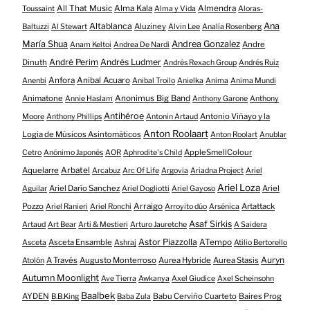
All That Music
Alma Kala
Almendra
Toussaint
Alma y Vida
Aloras-
Altablanca
Ana
Aluziney
Baltuzzi
Al Stewart
Alvin Lee
Analía Rosenberg
María Shua
Andrea Gonzalez
Andre
Anam Keltoi
Andrea De Nardi
André Perim
Andrés Ludmer
Dinuth
Andrés Rexach Group
Andrés Ruiz
Anfora
Anibal Acuaro
Anenbi
Anibal Troilo
Anielka
Anima
Anima Mundi
Animatone
Anonimus Big Band
Annie Haslam
Anthony Garone
Anthony
Antihéroe
Antonio Viñayo y la
Moore
Anthony Phillips
Antonin Artaud
Anton Roolaart
Logia de Músicos Asintomáticos
Anton Roolart
Anublar
AppleSmellColour
Cetro
Anónimo Japonés
AOR
Aphrodite's Child
Aquelarre
Arbatel
Arcabuz
Arc Of Life
Argovia
Ariadna Project
Ariel
Ariel Loza
Ariel Darío Sanchez
Ariel
Aguilar
Ariel Dogliotti
Ariel Gayoso
Pozzo
Arraigo
Artattack
Ariel Ranieri
Ariel Ronchi
Arroyito dúo
Arsénica
Asaf Sirkis
Artaud
Art Bear
Arti & Mestieri
Arturo Jauretche
A Saidera
Astor Piazzolla
Asceta Ensamble
ATempo
Asceta
Ashraj
Atilio Bertorello
Auryn
A Través
Augusto Monterroso
Aurea Hybride
Aurea Stasis
Atolón
Autumn Moonlight
Ave Tierra
Awkanya
Axel Giudice
Axel Scheinsohn
Baalbek
AYDEN
Babu Cerviño Cuarteto
Baires Prog
B.B.King
Baba Zula