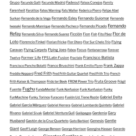
Grupo
Fadeout
Facundo Galli
Facundo Madrid
Falsos Conejos
Family
Farenheit
Farolitos
Fates Warning
Fats Waller
Federico Pierro
Felipe Abel
Fernando Esley
Fernando Guiomar
Surkan
Fernando de la Vega
Fernando
Fernando
Fernando Picado
Iwasaki
Fernando Manrique
Fernando Pacheco
Refay
Flor de
Ficción
Fion
Fernando Silva
Fernando Suarez
Fish
Fito Páez
Loto
Florencio Finkel
Flying
Florian Fricke
Flor Otero
Flor Sur Chelo Trío
Caravan
Flying Carpets
Flying Joes
Focus
Fobos
Fontanarrosa
Forever
Francisco Batista
Former Life
FPS Latin Fusion
Twelve
Fractale
Franco Bruschini
Frank Zappa
Francisco Pancho Bolatti
Frank Emilio Flynn
Fred Frith
Freddie Keppard
Fred Frith Guitar Quartet
Fred Frith Trio
French
Fruta Groove
Frith Kaiser & Thompson
Frido ter Beek
FROM Power Trío
Frágil
Fughu
Fuente
FundaMental
Funk Konfusion
Funk Kunfusion
Funky
Gabriel Delta
FunMachine
Funky Torinos
Furacero
Fusión Ud. Tiene Razón
Gabriel García Márquez
Gabriel
Gabriel Herrera
Gabriel Lombardo Quinteto
Gary
Rivano
Gabriel Ventura Gulí
Gardenia
Gabriel Sivak
Galápagos
Husband
Gentle
Gastón de la Cruz Quarteto
Genesis
Gato Barbieri
Giant
Geoff Leigh
George Benson
George Harrison
Georgina Hassan
Gerardo