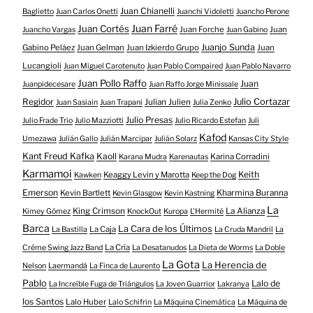
Juan Chianelli
Baglietto
Juan Carlos Onetti
Juanchi Vidoletti
Juancho Perone
Juan Farré
Juan Cortés
Juan Forche
Juan
Juancho Vargas
Juan Gabino
Juanjo Sunda
Gabino Peláez
Juan Gelman
Juan Izkierdo Grupo
Juan
Lucangioli
Juan Miguel Carotenuto
Juan Pablo Compaired
Juan Pablo Navarro
Juan Pollo Raffo
Juan
Juanpidecesare
Juan Raffo Jorge Minissale
Regidor
Julio Cortazar
Julian Julien
Juan Sasiain
Juan Trapani
Julia Zenko
Julio Presas
Julio Frade Trio
Julio Mazziotti
Julio Ricardo Estefan
Juli
Kafod
Umezawa
Julián Gallo
Julián Marcipar
Julián Solarz
Kansas City Style
Kant Freud Kafka
Kaoll
Karina Corradini
Karana Mudra
Karenautas
Karmamoi
Keith
Keaggy Levin y Marotta
Kawken
Keep the Dog
Emerson
Kevin Bartlett
Kharmina Buranna
Kevin Glasgow
Kevin Kastning
La
King Crimson
La Alianza
Kimey Gómez
KnockOut
Kuropa
L'Hermité
Barca
La Cara de los Últimos
La Caja
La Bastilla
La Cruda Mandril
La
La Cría
Créme Swing Jazz Band
La Desatanudos
La Dieta de Worms
La Doble
La Gota
La Herencia de
Nelson
Laermandá
La Finca de Laurento
Pablo
Lalo de
La Increíble Fuga de Triángulos
La Joven Guarrior
Lakranya
los Santos
Lalo Huber
Lalo Schifrin
La Máquina Cinemática
La Máquina de