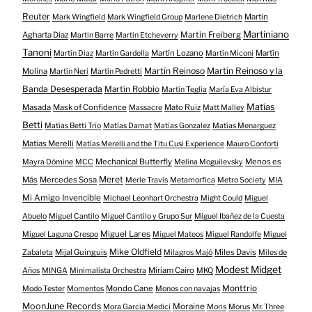
Reuter
Martin
Mark Wingfield
Mark Wingfield Group
Marlene Dietrich
Martiniano
Agharta Diaz
Martin Freiberg
Martin Barre
Martin Etcheverry
Tanoni
Martín Lozano
Martín
Martín Diaz
Martín Gardella
Martín Miconi
Martín Reinoso
Martín Reinoso y la
Molina
Martín Neri
Martín Pedretti
Banda Desesperada
Martín Robbio
Martín Teglia
María Eva Albistur
Matías
Masada
Mask of Confidence
Mato Ruiz
Massacre
Matt Malley
Betti
Matías Betti Trío
Matías Damat
Matías Gonzalez
Matías Menarguez
Matías Merelli
Matías Merelli and the Titu Cusi Experience
Mauro Conforti
Mechanical Butterfly
Menos es
Mayra Dómine
MCC
Melina Moguilevsky
Meret
Más
Mercedes Sosa
Merle Travis
Metamorfica
Metro Society
MIA
Mi Amigo Invencible
Michael Leonhart Orchestra
Might Could
Miguel
Abuelo
Miguel Cantilo
Miguel Cantilo y Grupo Sur
Miguel Ibañez de la Cuesta
Miguel Lares
Miguel Laguna Crespo
Miguel Mateos
Miguel Randolfe
Miguel
Mike Oldfield
Mijal Guinguis
Miles Davis
Zabaleta
Milagros Majó
Miles de
Modest Midget
Miriam Cairo
Años
MINGA
Minimalista Orchestra
MKQ
Mondo Cane
Monttrio
Modo Tester
Momentos
Monos con navajas
MoonJune Records
Moraine
Mora Garcia Medici
Moris
Morus
Mr. Three