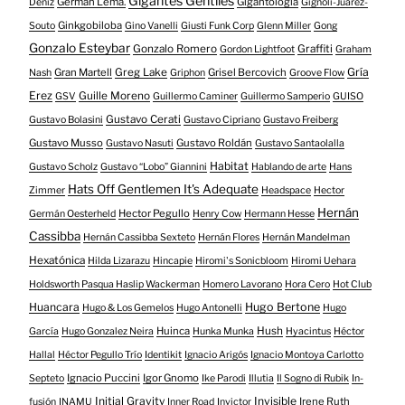
Gigantes Gentiles
Germán Lema.
Gigantología
Deniz
Gignoli-Juarez-
Ginkgobiloba
Souto
Gino Vanelli
Giusti Funk Corp
Glenn Miller
Gong
Gonzalo Esteybar
Gonzalo Romero
Graffiti
Gordon Lightfoot
Graham
Gría
Gran Martell
Greg Lake
Grisel Bercovich
Nash
Griphon
Groove Flow
Erez
Guille Moreno
GSV
Guillermo Caminer
Guillermo Samperio
GUISO
Gustavo Cerati
Gustavo Bolasini
Gustavo Cipriano
Gustavo Freiberg
Gustavo Musso
Gustavo Roldán
Gustavo Nasuti
Gustavo Santaolalla
Habitat
Gustavo Scholz
Gustavo “Lobo” Giannini
Hablando de arte
Hans
Hats Off Gentlemen It's Adequate
Zimmer
Headspace
Hector
Hernán
Hector Pegullo
Germán Oesterheld
Henry Cow
Hermann Hesse
Cassibba
Hernán Cassibba Sexteto
Hernán Flores
Hernán Mandelman
Hexatónica
Hilda Lizarazu
Hincapie
Hiromi's Sonicbloom
Hiromi Uehara
Holdsworth Pasqua Haslip Wackerman
Homero Lavorano
Hora Cero
Hot Club
Huancara
Hugo Bertone
Hugo & Los Gemelos
Hugo Antonelli
Hugo
Huinca
Hush
García
Hugo Gonzalez Neira
Hunka Munka
Hyacintus
Héctor
Hallal
Héctor Pegullo Trío
Identikit
Ignacio Arigós
Ignacio Montoya Carlotto
Ignacio Puccini
Igor Gnomo
Septeto
Ike Parodi
Illutia
Il Sogno di Rubik
In-
Initial Gravity
Invisible
Irene Ruth
fusión
INAMU
Inner Road
Invictor