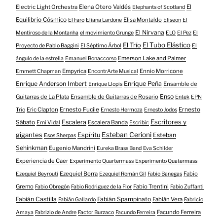
Electric Light Orchestra
Elena Otero Valdés
El
Elephants of Scotland
Equilibrio Cósmico
Elisa Montaldo
El Faro
Eliana Lardone
Eliseon
El
El Nirvana
Mentiroso de la Montanha
el movimiento Grunge
ELO
El Pez
El
El Tubo Elástico
El Trío
Proyecto de Pablo Baggini
El Séptimo Árbol
El
Emerson Lake and Palmer
ángulo de la estrella
Emanuel Bonaccorso
Empyrica
Ennio Morricone
Emmett Chapman
EncontrArte Musical
Enrique Anderson Imbert
Enrique Peña
Ensamble de
Enrique Llopis
Enso
Guitarras de La Plata
Ensamble de Guitarras de Rosario
Entek
EPN
Eric Clapton
Ernesto Fucile
Ernesto
Trío
Ernesto Hermoza
Ernesto Jodos
Escritores y
Escalera
Sábato
Escalera Banda
Erni Vidal
Escribir:
gigantes
Esteban Cerioni
Espíritu
Esteban
Esos Sherpas
Sehinkman
Eugenio Mandrini
Eureka Brass Band
Eva Schilder
Experiencia de Caer
Experimento Quartermass
Experimento Quatermass
Ezequiel Borra
Fabio
Ezequiel Beyrouti
Ezequiel Román Gil
Fabio Banegas
Gremo
Fabio Trentini
Fabio Obregón
Fabio Rodriguez de la Flor
Fabio Zuffanti
Fabián Castilla
Fabián Spampinato
Fabián Vera
Fabián Gallardo
Fabricio
Facundo Ferreira
Amaya
Fabrizio de Andre
Factor Burzaco
Facundo Ferreira