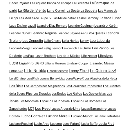
La Perra que los
Hacer Pájaros
La Pequeña Banda de Trícupa
La Percanta
parió
La Rifa del Viento
La Secta
La Secuela
Larry Coryell
Las Manos de
La Vaca Lunar
Filippi
Las Medias de Felipe IV
Las Mil de Zafiro
Laszlo Gardony
Leandro Kalén
Lava Engine
Lazuli
Leandro Diaz Romero
Leandro Guelman
Leandro Ragusa
Leandro
Leandro Nuñez
Leandro Sayanes & Si Vos Querés
Troiano
Led Zeppelin
Leo Laborda
Leila Cherro
Leila Harlac
Lenny
Le Orme
Leo Zanco
Leonardo Vega
Leonard Zelig
Leonor Levcovich
Les
Lifesigns
DeMerle
Les Paul
Levin Brothers
Ley de la Música
Life Keeper
Light
Ligia Piro
Lisandro Massa
LIGRO
Liliana Herrero
Lindsay Cooper
Litto Nebbia
Lonny Ziblat
Lo Quiero Jazz!
Little Axe
Lizard Records
Lord Divine
LordFish
Lorena Benavidez
LoreWeaveR
Los Abuelos de la Nada
Los Bicis
Los Campesinos Magnéticos
Los Corazones Imposibles
Los Cuentos
Los Gatos
Los
de la Buena Pipa
Los Dorados
Los Endos
Los Guevaristas
Jaivas
Los Monos del Espacio
Los Pibes del Espacio
Los Romeos
Los
LOT
Lou Reed
Zappatontos
Lucas Alves de Lima
Lucas Barraguirre
Lucas
Lucho González
Luciana Morelli
Dorado
Luciano Muñoz
Luciano Pietrafesa
Lucía Riet
Luciano Ruggieri
Lucio Arce
Lucuma
Lucy Patané
Lucía Boffo