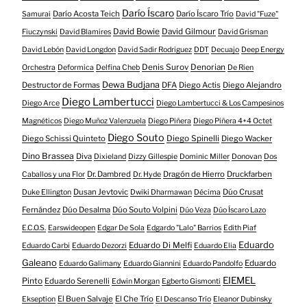
Darío Íscaro
Darío Acosta Teich
Darío Íscaro Trío
Samurai
David "Fuze"
David Bowie
David Gilmour
Fiuczynski
David Blamires
David Grisman
David Lebón
David Longdon
David Sadir Rodriguez
DDT
Decuajo
Deep Energy
Denis Surov
Denorian
Orchestra
Deformica
Delfina Cheb
De Rien
Dewa Budjana
Destructor de Formas
DFA
Diego Actis
Diego Alejandro
Diego Lambertucci
Diego Arce
Diego Lambertucci & Los Campesinos
Magnéticos
Diego Muñoz Valenzuela
Diego Piñera
Diego Piñera 4+4 Octet
Diego Souto
Diego Schissi Quinteto
Diego Spinelli
Diego Wacker
Dino Brassea
Diva
Dixieland
Dizzy Gillespie
Dominic Miller
Donovan
Dos
Dr. Dambred
Dragón de Hierro
Druckfarben
Caballos y una Flor
Dr. Hyde
Dusan Jevtovic
Dúo Crusat
Duke Ellington
Dwiki Dharmawan
Décima
Fernández
Dúo Desalma
Dúo Souto Volpini
Dúo Veza
Dúo Íscaro Lazo
E.C.O.S.
Earswideopen
Edgar De Sola
Edgardo "Lalo" Barrios
Edith Piaf
Eduardo
Eduardo Di Melfi
Eduardo Carbi
Eduardo Dezorzi
Eduardo Elia
Galeano
Eduardo
Eduardo Galimany
Eduardo Giannini
Eduardo Pandolfo
EIEMEL
Pinto
Eduardo Serenelli
Edwin Morgan
Egberto Gismonti
El Buen Salvaje
El Che Trío
Ekseption
El Descanso Trío
Eleanor Dubinsky