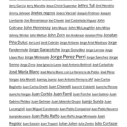
Jethro Tull
Jimi Hendrix
Jerry Garcia
Jerry Marotta
Jesus Christ Superstar
Jinetes negros
Joaco Vaccari
Jimmy Johnson
Joaquín Fridman
Joaquín
Joe Bonamassa
John
Lombardo
Joe Chawki
Joel Castañeda Iñiguez
John Hennessy
Coltrane
John McLaughlin
John Mayer
John Miles
John Zorn
Jonatan
Johnny Winter
John Wetton
Jon Anderson
Jonatan Piña
Piña Duluc
Jorge
Jon Lord
Jordi Cebrián
Jorge Antares
Jorge Ariel Madrazo
Jorge Garacotche
Fandermole
Jorge González
Jorge Larrosa
Jorge
Jorge Perez Perri
Jorge Minissale
Jorge Sanchez
Jorge
López Ruiz
Senno
Jorge Zima
Jose Ignacio Lares
José Antonio Bottiroli
José Carballido
José María Blanc
José María Blanc con La Herencia de Pablo.
José Pérez
Vargas
Jota Morelli
Juampy Juarez
Juan Antonio Ferreyra JAF
Juan Carlos
Juan Chianelli
Baglietto
Juan Carlos Onetti
Juanchi Vidoletti
Juancho Perone
Juan Farré
Juan Cortés
Juan Forche
Juan
Juancho Vargas
Juan Gabino
Juanjo Sunda
Gabino Peláez
Juan Gelman
Juan Izkierdo Grupo
Juan
Lucangioli
Juan Miguel Carotenuto
Juan Pablo Compaired
Juan Pablo Navarro
Juan Pollo Raffo
Juan
Juanpidecesare
Juan Raffo Jorge Minissale
Regidor
Julio Cortazar
Julian Julien
Juan Sasiain
Juan Trapani
Julia Zenko