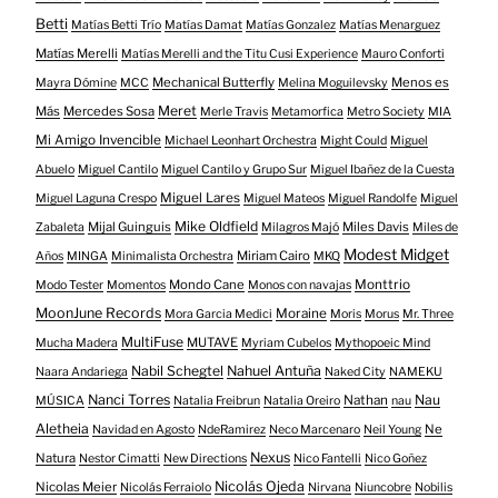
Betti
Matías Betti Trío
Matías Damat
Matías Gonzalez
Matías Menarguez
Matías Merelli
Matías Merelli and the Titu Cusi Experience
Mauro Conforti
Mechanical Butterfly
Menos es
Mayra Dómine
MCC
Melina Moguilevsky
Meret
Más
Mercedes Sosa
Merle Travis
Metamorfica
Metro Society
MIA
Mi Amigo Invencible
Michael Leonhart Orchestra
Might Could
Miguel
Abuelo
Miguel Cantilo
Miguel Cantilo y Grupo Sur
Miguel Ibañez de la Cuesta
Miguel Lares
Miguel Laguna Crespo
Miguel Mateos
Miguel Randolfe
Miguel
Mike Oldfield
Mijal Guinguis
Miles Davis
Zabaleta
Milagros Majó
Miles de
Modest Midget
Miriam Cairo
Años
MINGA
Minimalista Orchestra
MKQ
Mondo Cane
Monttrio
Modo Tester
Momentos
Monos con navajas
MoonJune Records
Moraine
Mora Garcia Medici
Moris
Morus
Mr. Three
MultiFuse
MUTAVE
Mucha Madera
Myriam Cubelos
Mythopoeic Mind
Nabil Schegtel
Nahuel Antuña
Naara Andariega
Naked City
NAMEKU
Nanci Torres
Nau
Nathan
MÚSICA
Natalia Freibrun
Natalia Oreiro
nau
Aletheia
Ne
Navidad en Agosto
NdeRamirez
Neco Marcenaro
Neil Young
Nexus
Natura
Nestor Cimatti
New Directions
Nico Fantelli
Nico Goñez
Nicolás Ojeda
Nicolas Meier
Nicolás Ferraiolo
Nirvana
Niuncobre
Nobilis