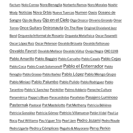
Nora Benaglia
Factum
Nolo Correa
Norberto Ramos
Noro Morales
Noshir
Nova Orbis
Noticias
Numen
Oasis
Oceano de
Mody
Nueve Tuercas
Ojo en el Cielo
Sangre
Ojo de Buey
Olga Orozco
Oliverio Girondo
Omar
Onironauta
Once Guitars
On The Raw
Torres
Original Dixieland Jazz
Orquesta Informal de Rosario
Band
Orquesta Metafísica
Oscar Fasanelli
Oscar López Ruiz
Oscar Peterson
Osvaldo Brizuela
Osvaldo Fattoruso
Osvaldo Favrot
Osvaldo Mellace
Osvaldo Vülluz
Oveja Negra
OXO 11X8
Pablo Amarillo
Pablo Cejas
Pablo Baggini
Pablo Carvalho
Pablo Casals
Pablo el Enterrador
Pablo Coca
Pablo Crash Solomonoff
Pablo
Pablo López
Pablo Mengo Grupo
Fenoglio
Pablo Grasso
Pablo Ibañez
Pablo Palumbo
Pablo Miniaci
Pablo Pulido
Pablo Rodriguez
Pablo
Tarantino
Pablo V. Sanchez
Painkiller
Palmo Addario
Panache Culture
Pasajero Luminoso
Panamérica
Pappo's Blues
Paracaidistas
Parallelas
Pasternak
Pat Mastelotto
Pat Metheny
Pastoral
Patricia Bélières
Patricio Villanueva
Patricia González
Patricia Gómez
Patán Vidal
Paul Le
Pedro Jozami
Rocq
Paul Williams
Pau Viguer Trío
Pearl Jam
Pedro Roude
Pedro y Cómplices
Pervy Perkin
Pedro Ugarte
Pegullo & Mayorano