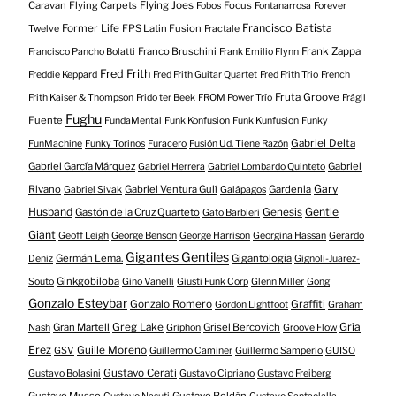
Caravan
Flying Carpets
Flying Joes
Focus
Fobos
Fontanarrosa
Forever
Francisco Batista
Former Life
FPS Latin Fusion
Twelve
Fractale
Franco Bruschini
Frank Zappa
Francisco Pancho Bolatti
Frank Emilio Flynn
Fred Frith
Freddie Keppard
Fred Frith Guitar Quartet
Fred Frith Trio
French
Fruta Groove
Frith Kaiser & Thompson
Frido ter Beek
FROM Power Trío
Frágil
Fughu
Fuente
FundaMental
Funk Konfusion
Funk Kunfusion
Funky
Gabriel Delta
FunMachine
Funky Torinos
Furacero
Fusión Ud. Tiene Razón
Gabriel García Márquez
Gabriel
Gabriel Herrera
Gabriel Lombardo Quinteto
Gary
Rivano
Gabriel Ventura Gulí
Gardenia
Gabriel Sivak
Galápagos
Husband
Gentle
Gastón de la Cruz Quarteto
Genesis
Gato Barbieri
Giant
Geoff Leigh
George Benson
George Harrison
Georgina Hassan
Gerardo
Gigantes Gentiles
Germán Lema.
Gigantología
Deniz
Gignoli-Juarez-
Ginkgobiloba
Souto
Gino Vanelli
Giusti Funk Corp
Glenn Miller
Gong
Gonzalo Esteybar
Gonzalo Romero
Graffiti
Gordon Lightfoot
Graham
Gría
Gran Martell
Greg Lake
Grisel Bercovich
Nash
Griphon
Groove Flow
Erez
Guille Moreno
GSV
Guillermo Caminer
Guillermo Samperio
GUISO
Gustavo Cerati
Gustavo Bolasini
Gustavo Cipriano
Gustavo Freiberg