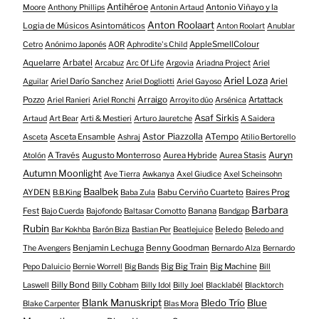
Antihéroe
Antonio Viñayo y la
Moore
Anthony Phillips
Antonin Artaud
Anton Roolaart
Logia de Músicos Asintomáticos
Anton Roolart
Anublar
AppleSmellColour
Cetro
Anónimo Japonés
AOR
Aphrodite's Child
Aquelarre
Arbatel
Arcabuz
Arc Of Life
Argovia
Ariadna Project
Ariel
Ariel Loza
Ariel Darío Sanchez
Ariel
Aguilar
Ariel Dogliotti
Ariel Gayoso
Pozzo
Arraigo
Artattack
Ariel Ranieri
Ariel Ronchi
Arroyito dúo
Arsénica
Asaf Sirkis
Artaud
Art Bear
Arti & Mestieri
Arturo Jauretche
A Saidera
Astor Piazzolla
Asceta Ensamble
ATempo
Asceta
Ashraj
Atilio Bertorello
Auryn
A Través
Augusto Monterroso
Aurea Hybride
Aurea Stasis
Atolón
Autumn Moonlight
Ave Tierra
Awkanya
Axel Giudice
Axel Scheinsohn
Baalbek
AYDEN
Babu Cerviño Cuarteto
Baires Prog
B.B.King
Baba Zula
Barbara
Fest
Banana
Bajo Cuerda
Bajofondo
Baltasar Comotto
Bandgap
Rubin
Beledo
Bar Kokhba
Barón Biza
Bastian Per
Beatlejuice
Beledo and
Benjamin Lechuga
Benny Goodman
The Avengers
Bernardo Alza
Bernardo
Big Big Train
Big Machine
Pepo Daluicio
Bernie Worrell
Big Bands
Bill
Billy Bond
Laswell
Billy Cobham
Billy Idol
Billy Joel
Blacklabél
Blacktorch
Blank Manuskript
Bledo Trío
Blue
Blake Carpenter
Blas Mora