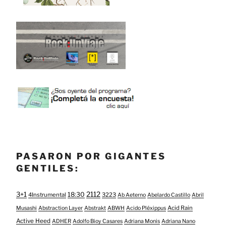
PASARON POR GIGANTES
GENTILES:
3+1
2112
18:30
4Instrumental
3223
Ab Aeterno
Abelardo Castillo
Abril
Acid Rain
Musashi
Abstraction Layer
Abstrakt
ABWH
Acido Pléxippus
Active Heed
ADHER
Adolfo Bioy Casares
Adriana Monis
Adriana Nano