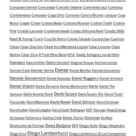
Computerchemist
Comunidad
Concetti-Oddone
Continental Jazz
Contraluz
Contramarea
Corsi e Ricorsi
Contusión
Coqui Ortiz
Corriente
cortazar
Cosa
Brava
Cospel
Cribas
Cristian Basto
Cristiano Roversii
Cristian Tiselli
Cristina
Crosby Stills
Piña
Cristián Larrondo
Cronómetrobudú
Crosby Stills and Nash
Nash & Young
Cuervos
Crucis
Cruz De Hierro
Cráneo Tatuado
Cucarachas
César Inca Mendoza Loyola
Célula
César Giachino
César Limonta
César
Molina
César Silva
D'Funk Pérez Band
D.F.A.
Daddy Antogna y los de Helio
Daedalus
Dafne Usorach
Daevid Allen
Dagmar Krause
Damian Lemes
Danae
Damián Vernis
Damián Calle
Daniel Benitez
Daniele Giovannon
Daniele Giovannoni
Daniel Ruggiero
Daniel Gonzalez
Daniel Schneck
Daniel Volpini
Dante
Danny De Lema
Danny Markovitch
Dante The
Darío Íscaro
Darío Acosta Teich
Darío Íscaro Trío
Samurai
David "Fuze"
David Bowie
David Gilmour
Fiuczynski
David Blamires
David Grisman
David Lebón
David Longdon
David Sadir Rodriguez
DDT
Decuajo
Deep Energy
Denis Surov
Denorian
Orchestra
Deformica
Delfina Cheb
De Rien
Dewa Budjana
Destructor de Formas
DFA
Diego Actis
Diego Alejandro
Diego Lambertucci
Diego Arce
Diego Lambertucci & Los Campesinos