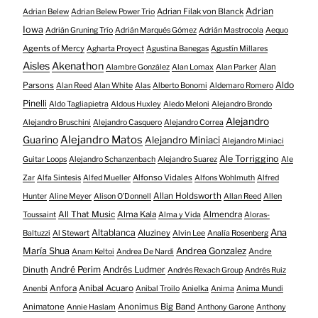
Adrian
Adrian Filak von Blanck
Adrian Belew
Adrian Belew Power Trio
Iowa
Adrián Gruning Trío
Adrián Marqués Gómez
Adrián Mastrocola
Aequo
Agents of Mercy
Agharta Proyect
Agustina Banegas
Agustín Millares
Aisles
Akenathon
Alan
Alambre González
Alan Lomax
Alan Parker
Aldo
Parsons
Alan Reed
Alan White
Alas
Alberto Bonomi
Aldemaro Romero
Pinelli
Aldo Tagliapietra
Aldous Huxley
Aledo Meloni
Alejandro Brondo
Alejandro
Alejandro Bruschini
Alejandro Casquero
Alejandro Correa
Alejandro Matos
Guarino
Alejandro Miniaci
Alejandro Miniaci
Ale Torriggino
Guitar Loops
Alejandro Schanzenbach
Alejandro Suarez
Ale
Alfonso Vidales
Zar
Alfa Sintesis
Alfed Mueller
Alfons Wohlmuth
Alfred
Allan Holdsworth
Hunter
Aline Meyer
Alison O​’​Donnell
Allan Reed
Allen
All That Music
Alma Kala
Almendra
Toussaint
Alma y Vida
Aloras-
Altablanca
Ana
Aluziney
Baltuzzi
Al Stewart
Alvin Lee
Analía Rosenberg
María Shua
Andrea Gonzalez
Andre
Anam Keltoi
Andrea De Nardi
André Perim
Andrés Ludmer
Dinuth
Andrés Rexach Group
Andrés Ruiz
Anfora
Anibal Acuaro
Anenbi
Anibal Troilo
Anielka
Anima
Anima Mundi
Animatone
Anonimus Big Band
Annie Haslam
Anthony Garone
Anthony