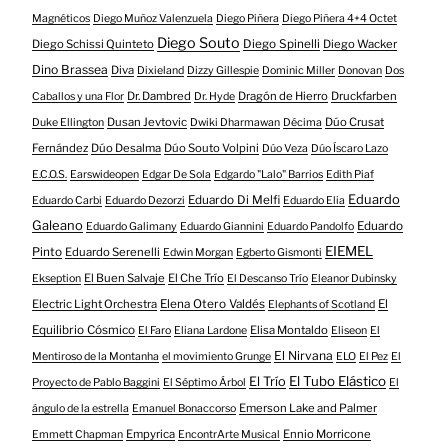
Magnéticos
Diego Muñoz Valenzuela
Diego Piñera
Diego Piñera 4+4 Octet
Diego Souto
Diego Schissi Quinteto
Diego Spinelli
Diego Wacker
Dino Brassea
Diva
Dixieland
Dizzy Gillespie
Dominic Miller
Donovan
Dos
Dr. Dambred
Dragón de Hierro
Druckfarben
Caballos y una Flor
Dr. Hyde
Dusan Jevtovic
Dúo Crusat
Duke Ellington
Dwiki Dharmawan
Décima
Fernández
Dúo Desalma
Dúo Souto Volpini
Dúo Veza
Dúo Íscaro Lazo
E.C.O.S.
Earswideopen
Edgar De Sola
Edgardo "Lalo" Barrios
Edith Piaf
Eduardo
Eduardo Di Melfi
Eduardo Carbi
Eduardo Dezorzi
Eduardo Elia
Galeano
Eduardo
Eduardo Galimany
Eduardo Giannini
Eduardo Pandolfo
EIEMEL
Pinto
Eduardo Serenelli
Edwin Morgan
Egberto Gismonti
El Buen Salvaje
El Che Trío
Ekseption
El Descanso Trío
Eleanor Dubinsky
Electric Light Orchestra
Elena Otero Valdés
El
Elephants of Scotland
Equilibrio Cósmico
Elisa Montaldo
El Faro
Eliana Lardone
Eliseon
El
El Nirvana
Mentiroso de la Montanha
el movimiento Grunge
ELO
El Pez
El
El Tubo Elástico
El Trío
Proyecto de Pablo Baggini
El Séptimo Árbol
El
Emerson Lake and Palmer
ángulo de la estrella
Emanuel Bonaccorso
Empyrica
Ennio Morricone
Emmett Chapman
EncontrArte Musical