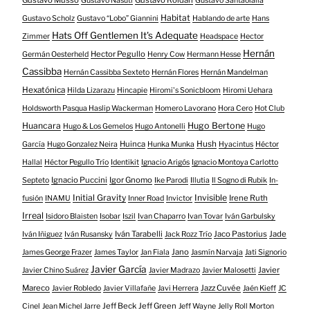
Gustavo Musso
Gustavo Roldán
Gustavo Nasuti
Gustavo Santaolalla
Habitat
Gustavo Scholz
Gustavo “Lobo” Giannini
Hablando de arte
Hans
Hats Off Gentlemen It's Adequate
Zimmer
Headspace
Hector
Hernán
Hector Pegullo
Germán Oesterheld
Henry Cow
Hermann Hesse
Cassibba
Hernán Cassibba Sexteto
Hernán Flores
Hernán Mandelman
Hexatónica
Hilda Lizarazu
Hincapie
Hiromi's Sonicbloom
Hiromi Uehara
Holdsworth Pasqua Haslip Wackerman
Homero Lavorano
Hora Cero
Hot Club
Huancara
Hugo Bertone
Hugo & Los Gemelos
Hugo Antonelli
Hugo
Huinca
Hush
García
Hugo Gonzalez Neira
Hunka Munka
Hyacintus
Héctor
Hallal
Héctor Pegullo Trío
Identikit
Ignacio Arigós
Ignacio Montoya Carlotto
Ignacio Puccini
Igor Gnomo
Septeto
Ike Parodi
Illutia
Il Sogno di Rubik
In-
Initial Gravity
Invisible
Irene Ruth
fusión
INAMU
Inner Road
Invictor
Irreal
Isidoro Blaisten
Isobar
Iszil
Ivan Chaparro
Ivan Tovar
Iván Garbulsky
Iván Tarabelli
Jaco Pastorius
Jade
Iván Iñiguez
Iván Rusansky
Jack Rozz Trío
Jano
James George Frazer
James Taylor
Jan Fiala
Jasmín Narvaja
Jati Signorio
Javier García
Javier
Javier Chino Suárez
Javier Madrazo
Javier Malosetti
Mareco
Jazz Cuvée
Javier Robledo
Javier Villafañe
Javi Herrera
Jaén Kieff
JC
Jeff Beck
Jeff Green
Cinel
Jean Michel Jarre
Jeff Wayne
Jelly Roll Morton