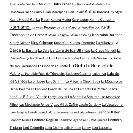
Julio Presas
Julio Frade Trio
Julio Mazziotti
Julio Ricardo Estefan
Juli
Kafod
Umezawa
Julián Gallo
Julián Marcipar
Julián Solarz
Kansas City Style
Kant Freud Kafka
Kaoll
Karina Corradini
Karana Mudra
Karenautas
Karmamoi
Keith
Keaggy Levin y Marotta
Kawken
Keep the Dog
Emerson
Kevin Bartlett
Kharmina Buranna
Kevin Glasgow
Kevin Kastning
La
King Crimson
La Alianza
Kimey Gómez
KnockOut
Kuropa
L'Hermité
Barca
La Cara de los Últimos
La Caja
La Bastilla
La Cruda Mandril
La
La Cría
Créme Swing Jazz Band
La Desatanudos
La Dieta de Worms
La Doble
La Gota
La Herencia de
Nelson
Laermandá
La Finca de Laurento
Pablo
Lalo de
La Increíble Fuga de Triángulos
La Joven Guarrior
Lakranya
los Santos
Lalo Huber
Lalo Schifrin
La Máquina Cinemática
La Máquina de
La Perra que los
Hacer Pájaros
La Pequeña Banda de Trícupa
La Percanta
parió
La Rifa del Viento
La Secta
La Secuela
Larry Coryell
Las Manos de
La Vaca Lunar
Filippi
Las Medias de Felipe IV
Las Mil de Zafiro
Laszlo Gardony
Leandro Kalén
Lava Engine
Lazuli
Leandro Diaz Romero
Leandro Guelman
Leandro Ragusa
Leandro
Leandro Nuñez
Leandro Sayanes & Si Vos Querés
Troiano
Led Zeppelin
Leo Laborda
Leila Cherro
Leila Harlac
Lenny