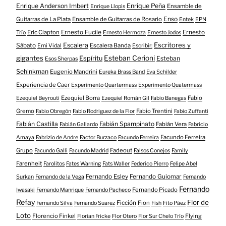
Enrique Anderson Imbert
Enrique Peña
Ensamble de
Enrique Llopis
Enso
Guitarras de La Plata
Ensamble de Guitarras de Rosario
Entek
EPN
Eric Clapton
Ernesto Fucile
Ernesto
Trío
Ernesto Hermoza
Ernesto Jodos
Escritores y
Escalera
Sábato
Escalera Banda
Erni Vidal
Escribir:
gigantes
Esteban Cerioni
Espíritu
Esteban
Esos Sherpas
Sehinkman
Eugenio Mandrini
Eureka Brass Band
Eva Schilder
Experiencia de Caer
Experimento Quartermass
Experimento Quatermass
Ezequiel Borra
Fabio
Ezequiel Beyrouti
Ezequiel Román Gil
Fabio Banegas
Gremo
Fabio Trentini
Fabio Obregón
Fabio Rodriguez de la Flor
Fabio Zuffanti
Fabián Castilla
Fabián Spampinato
Fabián Vera
Fabián Gallardo
Fabricio
Facundo Ferreira
Amaya
Fabrizio de Andre
Factor Burzaco
Facundo Ferreira
Grupo
Fadeout
Facundo Galli
Facundo Madrid
Falsos Conejos
Family
Farenheit
Farolitos
Fates Warning
Fats Waller
Federico Pierro
Felipe Abel
Fernando Esley
Fernando Guiomar
Surkan
Fernando de la Vega
Fernando
Fernando
Fernando Picado
Iwasaki
Fernando Manrique
Fernando Pacheco
Refay
Flor de
Ficción
Fion
Fernando Silva
Fernando Suarez
Fish
Fito Páez
Loto
Florencio Finkel
Flying
Florian Fricke
Flor Otero
Flor Sur Chelo Trío