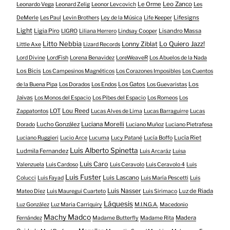
Le Orme
Leo Zanco
Leonardo Vega
Leonard Zelig
Leonor Levcovich
Les
Lifesigns
DeMerle
Les Paul
Levin Brothers
Ley de la Música
Life Keeper
Light
Ligia Piro
Lisandro Massa
LIGRO
Liliana Herrero
Lindsay Cooper
Litto Nebbia
Lonny Ziblat
Lo Quiero Jazz!
Little Axe
Lizard Records
Lord Divine
LordFish
Lorena Benavidez
LoreWeaveR
Los Abuelos de la Nada
Los Bicis
Los Campesinos Magnéticos
Los Corazones Imposibles
Los Cuentos
Los Gatos
Los
de la Buena Pipa
Los Dorados
Los Endos
Los Guevaristas
Jaivas
Los Monos del Espacio
Los Pibes del Espacio
Los Romeos
Los
LOT
Lou Reed
Zappatontos
Lucas Alves de Lima
Lucas Barraguirre
Lucas
Lucho González
Luciana Morelli
Dorado
Luciano Muñoz
Luciano Pietrafesa
Lucía Riet
Luciano Ruggieri
Lucio Arce
Lucuma
Lucy Patané
Lucía Boffo
Luis Alberto Spinetta
Ludmila Fernandez
Luis Arcaráz
Luisa
Luis Caro
Valenzuela
Luis Cardoso
Luis Ceravolo
Luis Ceravolo 4
Luis
Luis Fuster
Luis Lascano
Colucci
Luis Fayad
Luis María Pescetti
Luis
Luis Nasser
Luz de Riada
Mateo Díez
Luis Mauregui Cuarteto
Luis Sirimaco
Láquesis
Luz González
Luz Maria Carriquiry
M.I.N.G.A.
Macedonio
Machy Madco
Madera
Fernández
Madame Butterfly
Madame Rita