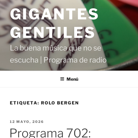
Saltar
GIGANTES
al
contenido
GENTILES
La buena música que no se
escucha | Programa de radio
Menú
ETIQUETA:
ROLO BERGEN
PUBLICADO
12 MAYO, 2026
EL
Programa 702: