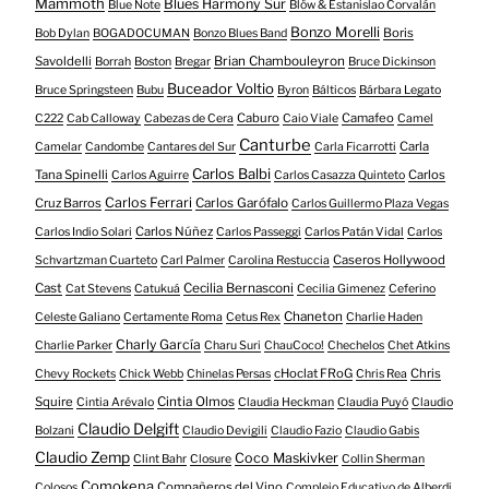
Mammoth
Blues Harmony Sur
Blue Note
Blöw & Estanislao Corvalán
Bonzo Morelli
Boris
Bob Dylan
BOGADOCUMAN
Bonzo Blues Band
Savoldelli
Brian Chambouleyron
Borrah
Boston
Bregar
Bruce Dickinson
Buceador Voltio
Bruce Springsteen
Bubu
Byron
Bálticos
Bárbara Legato
Caburo
Camafeo
C222
Cab Calloway
Cabezas de Cera
Caio Viale
Camel
Canturbe
Carla
Camelar
Candombe
Cantares del Sur
Carla Ficarrotti
Carlos Balbi
Tana Spinelli
Carlos
Carlos Aguirre
Carlos Casazza Quinteto
Carlos Ferrari
Cruz Barros
Carlos Garófalo
Carlos Guillermo Plaza Vegas
Carlos Núñez
Carlos Indio Solari
Carlos Passeggi
Carlos Patán Vidal
Carlos
Caseros Hollywood
Schvartzman Cuarteto
Carl Palmer
Carolina Restuccia
Cast
Cecilia Bernasconi
Cat Stevens
Catukuá
Cecilia Gimenez
Ceferino
Chaneton
Celeste Galiano
Certamente Roma
Cetus Rex
Charlie Haden
Charly García
Charlie Parker
Charu Suri
ChauCoco!
Chechelos
Chet Atkins
cHoclat FRoG
Chris
Chevy Rockets
Chick Webb
Chinelas Persas
Chris Rea
Squire
Cintia Olmos
Cintia Arévalo
Claudia Heckman
Claudia Puyó
Claudio
Claudio Delgift
Bolzani
Claudio Devigili
Claudio Fazio
Claudio Gabis
Claudio Zemp
Coco Maskivker
Clint Bahr
Closure
Collin Sherman
Comokena
Compañeros del Vino
Colosos
Complejo Educativo de Alberdi