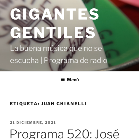
Saltar
GIGANTES
al
contenido
GENTILES
La buena música que no se
escucha | Programa de radio
Menú
ETIQUETA:
JUAN CHIANELLI
PUBLICADO
21 DICIEMBRE, 2021
EL
Programa 520: José