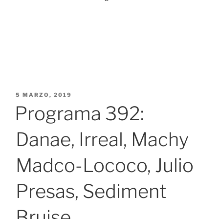
PUBLICADO
5 MARZO, 2019
EL
Programa 392:
Danae, Irreal, Machy
Madco-Lococo, Julio
Presas, Sediment
Bruise