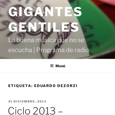
Saltar
GIGANTES
al
contenido
GENTILES
La buena música que no se
escucha | Programa de radio
Menú
ETIQUETA:
EDUARDO DEZORZI
PUBLICADO
31 DICIEMBRE, 2013
EL
Ciclo 2013 –