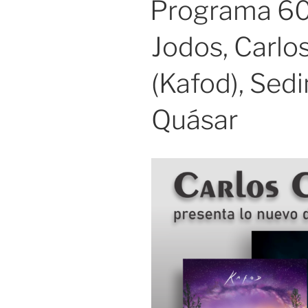
Programa 60
Jodos, Carlo
(Kafod), Sed
Quásar