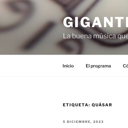
Saltar
al
GIGANT
contenido
La buena música que
Inicio
El programa
Có
ETIQUETA:
QUÁSAR
PUBLICADO
5 DICIEMBRE, 2023
EL