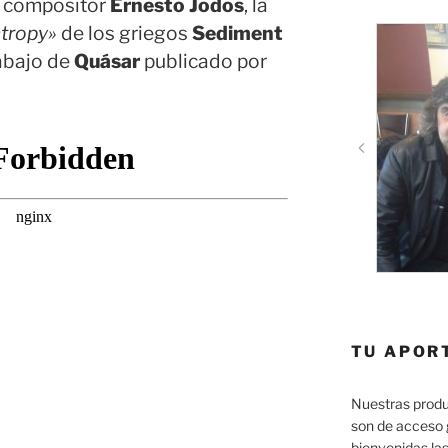
 y compositor
Ernesto Jodos
, la
tropy»
de los griegos
Sediment
rabajo de
Quásar
publicado por
TU APOR
Nuestras produ
son de acceso 
bienvenidas las