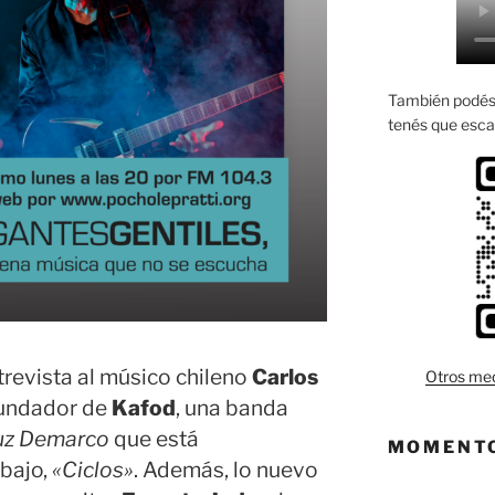
También podés 
tenés que esca
revista al músico chileno
Carlos
Otros med
 fundador de
Kafod
, una banda
uz Demarco
que está
MOMENTO
bajo,
«Ciclos»
. Además, lo nuevo