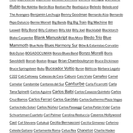
Rubin
Beledo
Bar Kokhba
Barón Biza
Bastian Per
Beatlejuice
Beledo and
Benjamin Lechuga
Benny Goodman
The Avengers
Bernardo Alza
Bernardo
Big Big Train
Big Machine
Pepo Daluicio
Bernie Worrell
Big Bands
Bill
Billy Bond
Laswell
Billy Cobham
Billy Idol
Billy Joel
Blacklabél
Blacktorch
Blank Manuskript
Bledo Trío
Blue
Blake Carpenter
Blas Mora
Mammoth
Blues Harmony Sur
Blue Note
Blöw & Estanislao Corvalán
Bonzo Morelli
Boris
Bob Dylan
BOGADOCUMAN
Bonzo Blues Band
Savoldelli
Brian Chambouleyron
Borrah
Boston
Bregar
Bruce Dickinson
Buceador Voltio
Bruce Springsteen
Bubu
Byron
Bálticos
Bárbara Legato
Caburo
Camafeo
C222
Cab Calloway
Cabezas de Cera
Caio Viale
Camel
Canturbe
Carla
Camelar
Candombe
Cantares del Sur
Carla Ficarrotti
Carlos Balbi
Tana Spinelli
Carlos
Carlos Aguirre
Carlos Casazza Quinteto
Carlos Ferrari
Cruz Barros
Carlos Garófalo
Carlos Guillermo Plaza Vegas
Carlos Núñez
Carlos Indio Solari
Carlos Passeggi
Carlos Patán Vidal
Carlos
Caseros Hollywood
Schvartzman Cuarteto
Carl Palmer
Carolina Restuccia
Cast
Cecilia Bernasconi
Cat Stevens
Catukuá
Cecilia Gimenez
Ceferino
Chaneton
Celeste Galiano
Certamente Roma
Cetus Rex
Charlie Haden