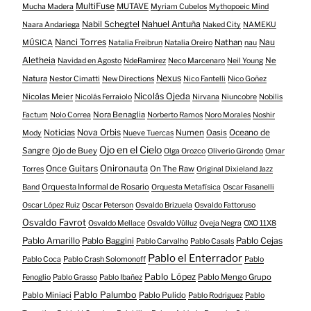
MultiFuse
MUTAVE
Mucha Madera
Myriam Cubelos
Mythopoeic Mind
Nabil Schegtel
Nahuel Antuña
Naara Andariega
Naked City
NAMEKU
Nanci Torres
Nau
Nathan
MÚSICA
Natalia Freibrun
Natalia Oreiro
nau
Aletheia
Ne
Navidad en Agosto
NdeRamirez
Neco Marcenaro
Neil Young
Nexus
Natura
Nestor Cimatti
New Directions
Nico Fantelli
Nico Goñez
Nicolás Ojeda
Nicolas Meier
Nicolás Ferraiolo
Nirvana
Niuncobre
Nobilis
Nora Benaglia
Factum
Nolo Correa
Norberto Ramos
Noro Morales
Noshir
Nova Orbis
Noticias
Numen
Oasis
Oceano de
Mody
Nueve Tuercas
Ojo en el Cielo
Sangre
Ojo de Buey
Olga Orozco
Oliverio Girondo
Omar
Onironauta
Once Guitars
On The Raw
Torres
Original Dixieland Jazz
Orquesta Informal de Rosario
Band
Orquesta Metafísica
Oscar Fasanelli
Oscar López Ruiz
Oscar Peterson
Osvaldo Brizuela
Osvaldo Fattoruso
Osvaldo Favrot
Osvaldo Mellace
Osvaldo Vülluz
Oveja Negra
OXO 11X8
Pablo Amarillo
Pablo Cejas
Pablo Baggini
Pablo Carvalho
Pablo Casals
Pablo el Enterrador
Pablo Coca
Pablo Crash Solomonoff
Pablo
Pablo López
Pablo Mengo Grupo
Fenoglio
Pablo Grasso
Pablo Ibañez
Pablo Palumbo
Pablo Miniaci
Pablo Pulido
Pablo Rodriguez
Pablo