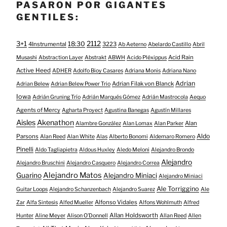
PASARON POR GIGANTES
GENTILES:
3+1
2112
18:30
4Instrumental
3223
Ab Aeterno
Abelardo Castillo
Abril
Acid Rain
Musashi
Abstraction Layer
Abstrakt
ABWH
Acido Pléxippus
Active Heed
ADHER
Adolfo Bioy Casares
Adriana Monis
Adriana Nano
Adrian
Adrian Filak von Blanck
Adrian Belew
Adrian Belew Power Trio
Iowa
Adrián Gruning Trío
Adrián Marqués Gómez
Adrián Mastrocola
Aequo
Agents of Mercy
Agharta Proyect
Agustina Banegas
Agustín Millares
Aisles
Akenathon
Alan
Alambre González
Alan Lomax
Alan Parker
Aldo
Parsons
Alan Reed
Alan White
Alas
Alberto Bonomi
Aldemaro Romero
Pinelli
Aldo Tagliapietra
Aldous Huxley
Aledo Meloni
Alejandro Brondo
Alejandro
Alejandro Bruschini
Alejandro Casquero
Alejandro Correa
Alejandro Matos
Guarino
Alejandro Miniaci
Alejandro Miniaci
Ale Torriggino
Guitar Loops
Alejandro Schanzenbach
Alejandro Suarez
Ale
Alfonso Vidales
Zar
Alfa Sintesis
Alfed Mueller
Alfons Wohlmuth
Alfred
Allan Holdsworth
Hunter
Aline Meyer
Alison O​’​Donnell
Allan Reed
Allen