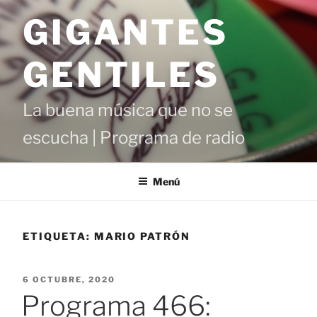
Saltar
GIGANTES
al
contenido
GENTILES
La buena música que no se
escucha | Programa de radio
Menú
ETIQUETA:
MARIO PATRÓN
PUBLICADO
6 OCTUBRE, 2020
EL
Programa 466: