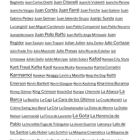
Juan Chianelli
Baglietto
Juan Carlos Onetti
Juanchi Vidoletti
Juancho Perone
Juan Farré
Juan Cortés
Juan Forche
Juan
Juancho Vargas
Juan Gabino
Juanjo Sunda
Gabino Peláez
Juan Gelman
Juan Izkierdo Grupo
Juan
Lucangioli
Juan Miguel Carotenuto
Juan Pablo Compaired
Juan Pablo Navarro
Juan Pollo Raffo
Juan
Juanpidecesare
Juan Raffo Jorge Minissale
Regidor
Julio Cortazar
Julian Julien
Juan Sasiain
Juan Trapani
Julia Zenko
Julio Presas
Julio Frade Trio
Julio Mazziotti
Julio Ricardo Estefan
Juli
Kafod
Umezawa
Julián Gallo
Julián Marcipar
Julián Solarz
Kansas City Style
Kant Freud Kafka
Kaoll
Karina Corradini
Karana Mudra
Karenautas
Karmamoi
Keith
Keaggy Levin y Marotta
Kawken
Keep the Dog
Emerson
Kevin Bartlett
Kharmina Buranna
Kevin Glasgow
Kevin Kastning
La
King Crimson
La Alianza
Kimey Gómez
KnockOut
Kuropa
L'Hermité
Barca
La Cara de los Últimos
La Caja
La Bastilla
La Cruda Mandril
La
La Cría
Créme Swing Jazz Band
La Desatanudos
La Dieta de Worms
La Doble
La Gota
La Herencia de
Nelson
Laermandá
La Finca de Laurento
Pablo
Lalo de
La Increíble Fuga de Triángulos
La Joven Guarrior
Lakranya
los Santos
Lalo Huber
Lalo Schifrin
La Máquina Cinemática
La Máquina de