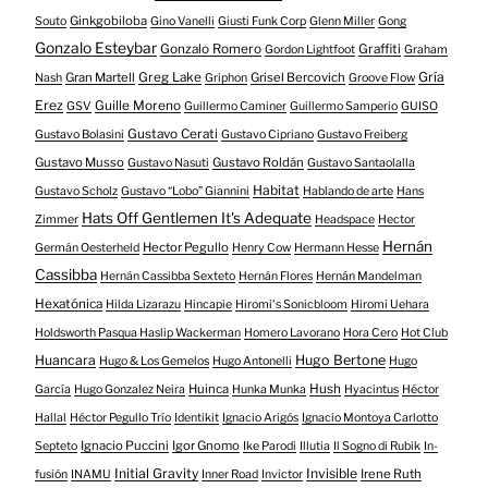
Ginkgobiloba
Souto
Gino Vanelli
Giusti Funk Corp
Glenn Miller
Gong
Gonzalo Esteybar
Gonzalo Romero
Graffiti
Gordon Lightfoot
Graham
Gría
Gran Martell
Greg Lake
Grisel Bercovich
Nash
Griphon
Groove Flow
Erez
Guille Moreno
GSV
Guillermo Caminer
Guillermo Samperio
GUISO
Gustavo Cerati
Gustavo Bolasini
Gustavo Cipriano
Gustavo Freiberg
Gustavo Musso
Gustavo Roldán
Gustavo Nasuti
Gustavo Santaolalla
Habitat
Gustavo Scholz
Gustavo “Lobo” Giannini
Hablando de arte
Hans
Hats Off Gentlemen It's Adequate
Zimmer
Headspace
Hector
Hernán
Hector Pegullo
Germán Oesterheld
Henry Cow
Hermann Hesse
Cassibba
Hernán Cassibba Sexteto
Hernán Flores
Hernán Mandelman
Hexatónica
Hilda Lizarazu
Hincapie
Hiromi's Sonicbloom
Hiromi Uehara
Holdsworth Pasqua Haslip Wackerman
Homero Lavorano
Hora Cero
Hot Club
Huancara
Hugo Bertone
Hugo & Los Gemelos
Hugo Antonelli
Hugo
Huinca
Hush
García
Hugo Gonzalez Neira
Hunka Munka
Hyacintus
Héctor
Hallal
Héctor Pegullo Trío
Identikit
Ignacio Arigós
Ignacio Montoya Carlotto
Ignacio Puccini
Igor Gnomo
Septeto
Ike Parodi
Illutia
Il Sogno di Rubik
In-
Initial Gravity
Invisible
Irene Ruth
fusión
INAMU
Inner Road
Invictor