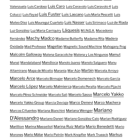
Luis Caro
Valenzuela
Luis Cardoso
Luis Ceravolo
Luis Ceravolo 4
Luis
Luis Fuster
Luis Lascano
Colucci
Luis Fayad
Luis María Pescetti
Luis
Luis Nasser
Luz de Riada
Mateo Díez
Luis Mauregui Cuarteto
Luis Sirimaco
Láquesis
Luz González
Luz Maria Carriquiry
M.I.N.G.A.
Macedonio
Machy Madco
Madera
Fernández
Madame Butterfly
Madame Rita
Oxidada
Magellan
Mad Professor
Magnetic Sound Machine
Mahogany Frog
Malcolm Galloway
Mamut
Malena Garacotche
Malena y Los Ningunos
Mandioca
Manal
Mandalaband
Manolo Juarez
Manolo Salguero
Manu
Marbin
Altamirano
Mapa de Micelio
Marania
Mar Aún
Marcela Arroyo
Marcelo Arce
Marcelo Domenech
Marcelo Birmajer
Marcelo García
Marcelo López
Marcelo Malmierca
Marcelo Peralta
Marcelo Pijachi
Marcelo Yakko
Marcelo Sasso
Marcelo Pérez Schneider
Marcelo Sali
Marcelo Yakko Group
Marco Denevi
Marco Machera
Marcia Deviaje
Mariano
Mariana Wenger
Marcos Cifuentes
Mariana Bianchini
D'Alessandro
Mariano Daneri
Mariano González Calo
Marian Rodríguez
Mario Benedetti
Marillion
Marina Masseilot
Marina Ruiz Matta
Mario
Markus
Mario Mátar
Morones
Mario Patrón
Mark Knopfler
Mark Trueack