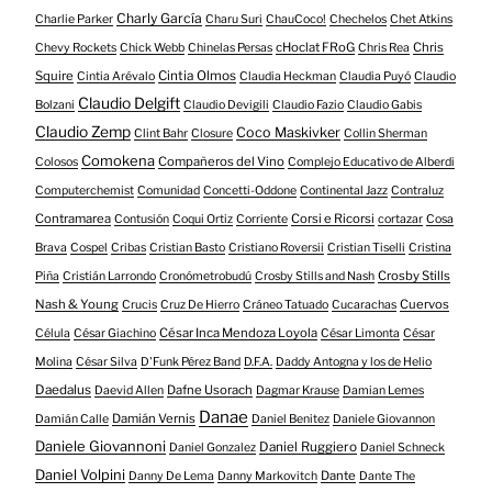
Charly García
Charlie Parker
Charu Suri
ChauCoco!
Chechelos
Chet Atkins
cHoclat FRoG
Chris
Chevy Rockets
Chick Webb
Chinelas Persas
Chris Rea
Squire
Cintia Olmos
Cintia Arévalo
Claudia Heckman
Claudia Puyó
Claudio
Claudio Delgift
Bolzani
Claudio Devigili
Claudio Fazio
Claudio Gabis
Claudio Zemp
Coco Maskivker
Clint Bahr
Closure
Collin Sherman
Comokena
Compañeros del Vino
Colosos
Complejo Educativo de Alberdi
Computerchemist
Comunidad
Concetti-Oddone
Continental Jazz
Contraluz
Contramarea
Corsi e Ricorsi
Contusión
Coqui Ortiz
Corriente
cortazar
Cosa
Brava
Cospel
Cribas
Cristian Basto
Cristiano Roversii
Cristian Tiselli
Cristina
Crosby Stills
Piña
Cristián Larrondo
Cronómetrobudú
Crosby Stills and Nash
Nash & Young
Cuervos
Crucis
Cruz De Hierro
Cráneo Tatuado
Cucarachas
César Inca Mendoza Loyola
Célula
César Giachino
César Limonta
César
Molina
César Silva
D'Funk Pérez Band
D.F.A.
Daddy Antogna y los de Helio
Daedalus
Dafne Usorach
Daevid Allen
Dagmar Krause
Damian Lemes
Danae
Damián Vernis
Damián Calle
Daniel Benitez
Daniele Giovannon
Daniele Giovannoni
Daniel Ruggiero
Daniel Gonzalez
Daniel Schneck
Daniel Volpini
Dante
Danny De Lema
Danny Markovitch
Dante The