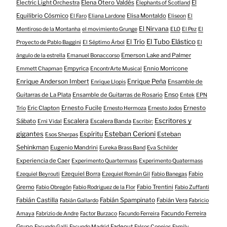
Electric Light Orchestra
Elena Otero Valdés
El
Elephants of Scotland
Equilibrio Cósmico
Elisa Montaldo
El Faro
Eliana Lardone
Eliseon
El
El Nirvana
Mentiroso de la Montanha
el movimiento Grunge
ELO
El Pez
El
El Tubo Elástico
El Trío
Proyecto de Pablo Baggini
El Séptimo Árbol
El
Emerson Lake and Palmer
ángulo de la estrella
Emanuel Bonaccorso
Empyrica
Ennio Morricone
Emmett Chapman
EncontrArte Musical
Enrique Anderson Imbert
Enrique Peña
Ensamble de
Enrique Llopis
Enso
Guitarras de La Plata
Ensamble de Guitarras de Rosario
Entek
EPN
Eric Clapton
Ernesto Fucile
Ernesto
Trío
Ernesto Hermoza
Ernesto Jodos
Escritores y
Escalera
Sábato
Escalera Banda
Erni Vidal
Escribir:
gigantes
Esteban Cerioni
Espíritu
Esteban
Esos Sherpas
Sehinkman
Eugenio Mandrini
Eureka Brass Band
Eva Schilder
Experiencia de Caer
Experimento Quartermass
Experimento Quatermass
Ezequiel Borra
Fabio
Ezequiel Beyrouti
Ezequiel Román Gil
Fabio Banegas
Gremo
Fabio Trentini
Fabio Obregón
Fabio Rodriguez de la Flor
Fabio Zuffanti
Fabián Castilla
Fabián Spampinato
Fabián Vera
Fabián Gallardo
Fabricio
Facundo Ferreira
Amaya
Fabrizio de Andre
Factor Burzaco
Facundo Ferreira
Grupo
Fadeout
Facundo Galli
Facundo Madrid
Falsos Conejos
Family