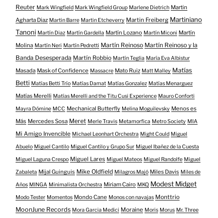
Reuter
Martin
Mark Wingfield
Mark Wingfield Group
Marlene Dietrich
Martiniano
Agharta Diaz
Martin Freiberg
Martin Barre
Martin Etcheverry
Tanoni
Martín Lozano
Martín
Martín Diaz
Martín Gardella
Martín Miconi
Martín Reinoso
Martín Reinoso y la
Molina
Martín Neri
Martín Pedretti
Banda Desesperada
Martín Robbio
Martín Teglia
María Eva Albistur
Matías
Masada
Mask of Confidence
Mato Ruiz
Massacre
Matt Malley
Betti
Matías Betti Trío
Matías Damat
Matías Gonzalez
Matías Menarguez
Matías Merelli
Matías Merelli and the Titu Cusi Experience
Mauro Conforti
Mechanical Butterfly
Menos es
Mayra Dómine
MCC
Melina Moguilevsky
Meret
Más
Mercedes Sosa
Merle Travis
Metamorfica
Metro Society
MIA
Mi Amigo Invencible
Michael Leonhart Orchestra
Might Could
Miguel
Abuelo
Miguel Cantilo
Miguel Cantilo y Grupo Sur
Miguel Ibañez de la Cuesta
Miguel Lares
Miguel Laguna Crespo
Miguel Mateos
Miguel Randolfe
Miguel
Mike Oldfield
Mijal Guinguis
Miles Davis
Zabaleta
Milagros Majó
Miles de
Modest Midget
Miriam Cairo
Años
MINGA
Minimalista Orchestra
MKQ
Mondo Cane
Monttrio
Modo Tester
Momentos
Monos con navajas
MoonJune Records
Moraine
Mora Garcia Medici
Moris
Morus
Mr. Three