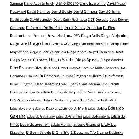
Darío Íscaro
Darío Acosta Teich
Darío Íscaro Trío
Samurai
David "Fuze"
David Bowie
David Gilmour
Fiuczynski
David Blamires
David Grisman
David Lebón
David Longdon
David Sadir Rodriguez
DDT
Decuajo
Deep Energy
Denis Surov
Denorian
Orchestra
Deformica
Delfina Cheb
De Rien
Dewa Budjana
Destructor de Formas
DFA
Diego Actis
Diego Alejandro
Diego Lambertucci
Diego Arce
Diego Lambertucci & Los Campesinos
Magnéticos
Diego Muñoz Valenzuela
Diego Piñera
Diego Piñera 4+4 Octet
Diego Souto
Diego Schissi Quinteto
Diego Spinelli
Diego Wacker
Dino Brassea
Diva
Dixieland
Dizzy Gillespie
Dominic Miller
Donovan
Dos
Dr. Dambred
Dragón de Hierro
Druckfarben
Caballos y una Flor
Dr. Hyde
Dusan Jevtovic
Dúo Crusat
Duke Ellington
Dwiki Dharmawan
Décima
Fernández
Dúo Desalma
Dúo Souto Volpini
Dúo Veza
Dúo Íscaro Lazo
E.C.O.S.
Earswideopen
Edgar De Sola
Edgardo "Lalo" Barrios
Edith Piaf
Eduardo
Eduardo Di Melfi
Eduardo Carbi
Eduardo Dezorzi
Eduardo Elia
Galeano
Eduardo
Eduardo Galimany
Eduardo Giannini
Eduardo Pandolfo
EIEMEL
Pinto
Eduardo Serenelli
Edwin Morgan
Egberto Gismonti
El Buen Salvaje
El Che Trío
Ekseption
El Descanso Trío
Eleanor Dubinsky