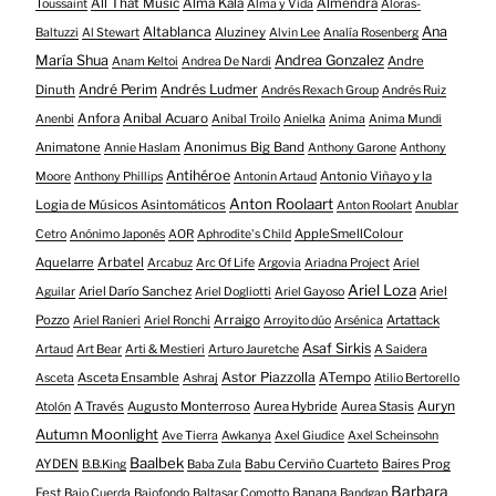
All That Music
Alma Kala
Almendra
Toussaint
Alma y Vida
Aloras-
Altablanca
Ana
Aluziney
Baltuzzi
Al Stewart
Alvin Lee
Analía Rosenberg
María Shua
Andrea Gonzalez
Andre
Anam Keltoi
Andrea De Nardi
André Perim
Andrés Ludmer
Dinuth
Andrés Rexach Group
Andrés Ruiz
Anfora
Anibal Acuaro
Anenbi
Anibal Troilo
Anielka
Anima
Anima Mundi
Animatone
Anonimus Big Band
Annie Haslam
Anthony Garone
Anthony
Antihéroe
Antonio Viñayo y la
Moore
Anthony Phillips
Antonin Artaud
Anton Roolaart
Logia de Músicos Asintomáticos
Anton Roolart
Anublar
AppleSmellColour
Cetro
Anónimo Japonés
AOR
Aphrodite's Child
Aquelarre
Arbatel
Arcabuz
Arc Of Life
Argovia
Ariadna Project
Ariel
Ariel Loza
Ariel Darío Sanchez
Ariel
Aguilar
Ariel Dogliotti
Ariel Gayoso
Pozzo
Arraigo
Artattack
Ariel Ranieri
Ariel Ronchi
Arroyito dúo
Arsénica
Asaf Sirkis
Artaud
Art Bear
Arti & Mestieri
Arturo Jauretche
A Saidera
Astor Piazzolla
Asceta Ensamble
ATempo
Asceta
Ashraj
Atilio Bertorello
Auryn
A Través
Augusto Monterroso
Aurea Hybride
Aurea Stasis
Atolón
Autumn Moonlight
Ave Tierra
Awkanya
Axel Giudice
Axel Scheinsohn
Baalbek
AYDEN
Babu Cerviño Cuarteto
Baires Prog
B.B.King
Baba Zula
Barbara
Fest
Banana
Bajo Cuerda
Bajofondo
Baltasar Comotto
Bandgap