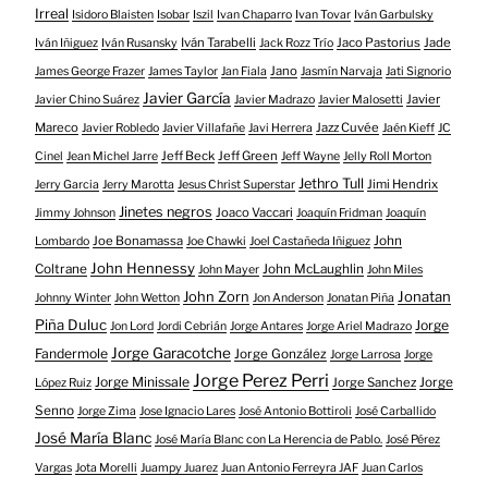
Irreal
Isidoro Blaisten
Isobar
Iszil
Ivan Chaparro
Ivan Tovar
Iván Garbulsky
Iván Tarabelli
Jaco Pastorius
Jade
Iván Iñiguez
Iván Rusansky
Jack Rozz Trío
Jano
James George Frazer
James Taylor
Jan Fiala
Jasmín Narvaja
Jati Signorio
Javier García
Javier
Javier Chino Suárez
Javier Madrazo
Javier Malosetti
Mareco
Jazz Cuvée
Javier Robledo
Javier Villafañe
Javi Herrera
Jaén Kieff
JC
Jeff Beck
Jeff Green
Cinel
Jean Michel Jarre
Jeff Wayne
Jelly Roll Morton
Jethro Tull
Jimi Hendrix
Jerry Garcia
Jerry Marotta
Jesus Christ Superstar
Jinetes negros
Joaco Vaccari
Jimmy Johnson
Joaquín Fridman
Joaquín
Joe Bonamassa
John
Lombardo
Joe Chawki
Joel Castañeda Iñiguez
John Hennessy
Coltrane
John McLaughlin
John Mayer
John Miles
John Zorn
Jonatan
Johnny Winter
John Wetton
Jon Anderson
Jonatan Piña
Piña Duluc
Jorge
Jon Lord
Jordi Cebrián
Jorge Antares
Jorge Ariel Madrazo
Jorge Garacotche
Fandermole
Jorge González
Jorge Larrosa
Jorge
Jorge Perez Perri
Jorge Minissale
Jorge Sanchez
Jorge
López Ruiz
Senno
Jorge Zima
Jose Ignacio Lares
José Antonio Bottiroli
José Carballido
José María Blanc
José María Blanc con La Herencia de Pablo.
José Pérez
Vargas
Jota Morelli
Juampy Juarez
Juan Antonio Ferreyra JAF
Juan Carlos