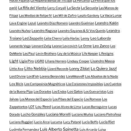
La Perra que los
Hacer Pájaros
La Pequeña Banda de Trícupa
La Percanta
parió
La Rifa del Viento
La Secta
La Secuela
Larry Coryell
Las Manos de
La Vaca Lunar
Filippi
Las Medias de Felipe IV
Las Mil de Zafiro
Laszlo Gardony
Leandro Kalén
Lava Engine
Lazuli
Leandro Diaz Romero
Leandro Guelman
Leandro Ragusa
Leandro
Leandro Nuñez
Leandro Sayanes & Si Vos Querés
Troiano
Led Zeppelin
Leo Laborda
Leila Cherro
Leila Harlac
Lenny
Le Orme
Leo Zanco
Leonardo Vega
Leonard Zelig
Leonor Levcovich
Les
Lifesigns
DeMerle
Les Paul
Levin Brothers
Ley de la Música
Life Keeper
Light
Ligia Piro
Lisandro Massa
LIGRO
Liliana Herrero
Lindsay Cooper
Litto Nebbia
Lonny Ziblat
Lo Quiero Jazz!
Little Axe
Lizard Records
Lord Divine
LordFish
Lorena Benavidez
LoreWeaveR
Los Abuelos de la Nada
Los Bicis
Los Campesinos Magnéticos
Los Corazones Imposibles
Los Cuentos
Los Gatos
Los
de la Buena Pipa
Los Dorados
Los Endos
Los Guevaristas
Jaivas
Los Monos del Espacio
Los Pibes del Espacio
Los Romeos
Los
LOT
Lou Reed
Zappatontos
Lucas Alves de Lima
Lucas Barraguirre
Lucas
Lucho González
Luciana Morelli
Dorado
Luciano Muñoz
Luciano Pietrafesa
Lucía Riet
Luciano Ruggieri
Lucio Arce
Lucuma
Lucy Patané
Lucía Boffo
Luis Alberto Spinetta
Ludmila Fernandez
Luis Arcaráz
Luisa