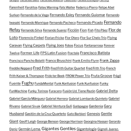
Farenheit
Farolitos
Fates Warning
Fats Waller
Federico Pierro
Felipe Abel
Fernando Esley
Fernando Guiomar
Surkan
Fernando de la Vega
Fernando
Fernando
Fernando Picado
Iwasaki
Fernando Manrique
Fernando Pacheco
Refay
Flor de
Ficción
Fion
Fernando Silva
Fernando Suarez
Fish
Fito Páez
Loto
Florencio Finkel
Flying
Florian Fricke
Flor Otero
Flor Sur Chelo Trío
Caravan
Flying Carpets
Flying Joes
Focus
Fobos
Fontanarrosa
Forever
Francisco Batista
Former Life
FPS Latin Fusion
Twelve
Fractale
Franco Bruschini
Frank Zappa
Francisco Pancho Bolatti
Frank Emilio Flynn
Fred Frith
Freddie Keppard
Fred Frith Guitar Quartet
Fred Frith Trio
French
Fruta Groove
Frith Kaiser & Thompson
Frido ter Beek
FROM Power Trío
Frágil
Fughu
Fuente
FundaMental
Funk Konfusion
Funk Kunfusion
Funky
Gabriel Delta
FunMachine
Funky Torinos
Furacero
Fusión Ud. Tiene Razón
Gabriel García Márquez
Gabriel
Gabriel Herrera
Gabriel Lombardo Quinteto
Gary
Rivano
Gabriel Ventura Gulí
Gardenia
Gabriel Sivak
Galápagos
Husband
Gentle
Gastón de la Cruz Quarteto
Genesis
Gato Barbieri
Giant
Geoff Leigh
George Benson
George Harrison
Georgina Hassan
Gerardo
Gigantes Gentiles
Germán Lema.
Gigantología
Deniz
Gignoli-Juarez-