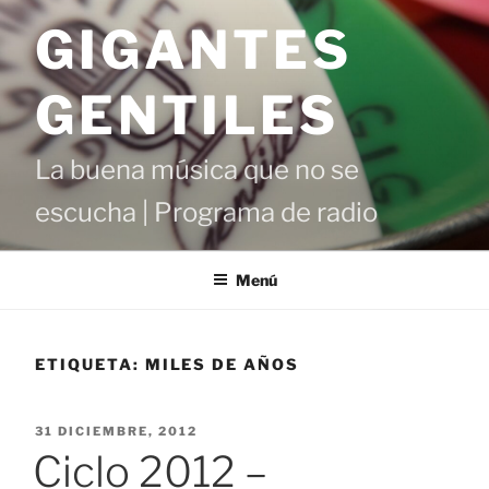
Saltar
GIGANTES
al
contenido
GENTILES
La buena música que no se
escucha | Programa de radio
Menú
ETIQUETA:
MILES DE AÑOS
PUBLICADO
31 DICIEMBRE, 2012
EL
Ciclo 2012 –