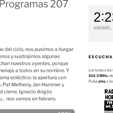
– Programas 207
2
2
sábado, 
mo del ciclo, nos pusimos a hurgar
nos y sustrajimos algunas
ESCUCHA
uchan nuestros oyentes, porque
enaje a todos en su nombre. Y
Los lunes a las
104.3 MHz.
de
ama ecléctico: la apertura con
Pulsá
play
y es
o, Pat Metheny, Jan Hammer y
el cierre, Ignacio Arigós
au… nos vemos en febrero.