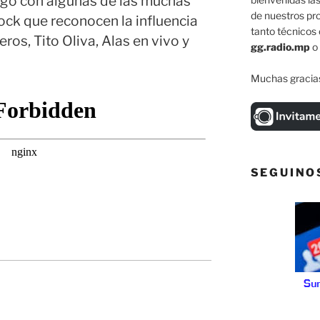
ngo con algunas de las muchas
de nuestros pr
rock que reconocen la influencia
tanto técnicos 
ros, Tito Oliva, Alas en vivo y
gg.radio.mp
o
Muchas gracias
SEGUINO