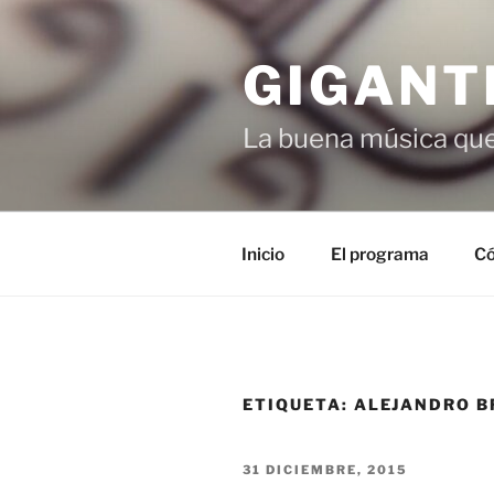
Saltar
al
GIGANT
contenido
La buena música que
Inicio
El programa
Có
ETIQUETA:
ALEJANDRO 
PUBLICADO
31 DICIEMBRE, 2015
EL