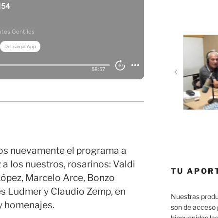
os nuevamente el programa a
 a los nuestros, rosarinos: Valdi
TU APOR
ópez, Marcelo Arce, Bonzo
res Ludmer y Claudio Zemp, en
Nuestras produ
 y homenajes.
son de acceso 
bienvenidas las