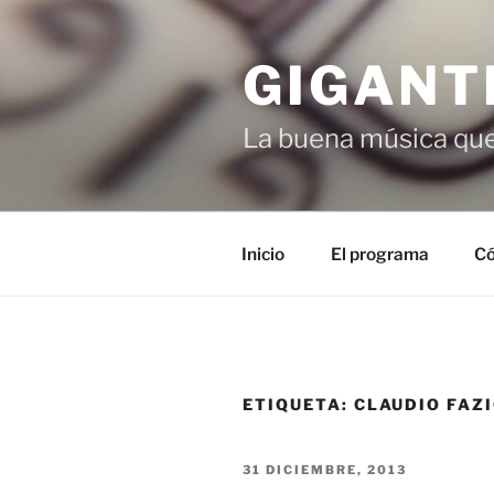
Saltar
al
GIGANT
contenido
La buena música que
Inicio
El programa
Có
ETIQUETA:
CLAUDIO FAZ
PUBLICADO
31 DICIEMBRE, 2013
EL