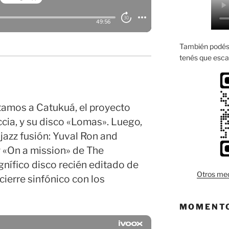
También podés 
tenés que esca
amos a Catukuá, el proyecto
ccia, y su disco «Lomas». Luego,
 jazz fusión: Yuval Ron and
y «On a mission» de The
nífico disco recién editado de
Otros med
cierre sinfónico con los
MOMENTO