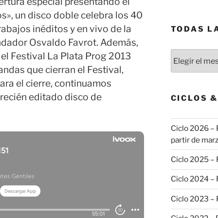
ertura especial presentando el
os», un disco doble celebra los 40
rabajos inéditos y en vivo de la
TODAS L
ndador Osvaldo Favrot. Además,
Todas
el Festival La Plata Prog 2013
las
andas que cierran el Festival,
publicaciones
para el cierre, continuamos
recién editado disco de
CICLOS 
Ciclo 2026 – 
partir de marz
Ciclo 2025 –
Ciclo 2024 –
Ciclo 2023 –