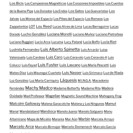
Los Bicis
Los Campesinos Magnéticos
Los Corazones Imposibles
Los Cuentos
Los Gatos
Los
de la Buena Pipa
Los Dorados
Los Endos
Los Guevaristas
Jaivas
Los Monos del Espacio
Los Pibes del Espacio
Los Romeos
Los
LOT
Lou Reed
Zappatontos
Lucas Alves de Lima
Lucas Barraguirre
Lucas
Lucho González
Luciana Morelli
Dorado
Luciano Muñoz
Luciano Pietrafesa
Lucía Riet
Luciano Ruggieri
Lucio Arce
Lucuma
Lucy Patané
Lucía Boffo
Luis Alberto Spinetta
Ludmila Fernandez
Luis Arcaráz
Luisa
Luis Caro
Valenzuela
Luis Cardoso
Luis Ceravolo
Luis Ceravolo 4
Luis
Luis Fuster
Luis Lascano
Colucci
Luis Fayad
Luis María Pescetti
Luis
Luis Nasser
Luz de Riada
Mateo Díez
Luis Mauregui Cuarteto
Luis Sirimaco
Láquesis
Luz González
Luz Maria Carriquiry
M.I.N.G.A.
Macedonio
Machy Madco
Madera
Fernández
Madame Butterfly
Madame Rita
Oxidada
Magellan
Mad Professor
Magnetic Sound Machine
Mahogany Frog
Malcolm Galloway
Mamut
Malena Garacotche
Malena y Los Ningunos
Mandioca
Manal
Mandalaband
Manolo Juarez
Manolo Salguero
Manu
Marbin
Altamirano
Mapa de Micelio
Marania
Mar Aún
Marcela Arroyo
Marcelo Arce
Marcelo Domenech
Marcelo Birmajer
Marcelo García