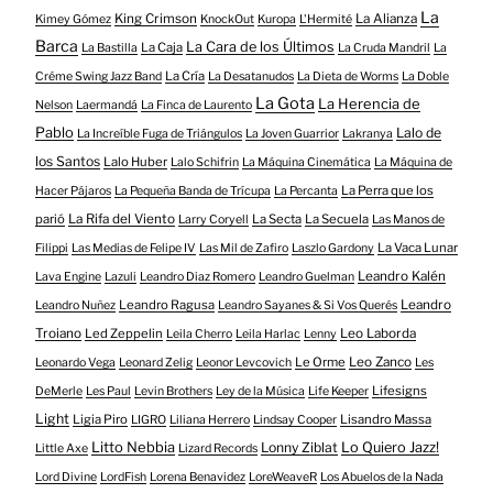
La
King Crimson
La Alianza
Kimey Gómez
KnockOut
Kuropa
L'Hermité
Barca
La Cara de los Últimos
La Caja
La Bastilla
La Cruda Mandril
La
La Cría
Créme Swing Jazz Band
La Desatanudos
La Dieta de Worms
La Doble
La Gota
La Herencia de
Nelson
Laermandá
La Finca de Laurento
Pablo
Lalo de
La Increíble Fuga de Triángulos
La Joven Guarrior
Lakranya
los Santos
Lalo Huber
Lalo Schifrin
La Máquina Cinemática
La Máquina de
La Perra que los
Hacer Pájaros
La Pequeña Banda de Trícupa
La Percanta
parió
La Rifa del Viento
La Secta
La Secuela
Larry Coryell
Las Manos de
La Vaca Lunar
Filippi
Las Medias de Felipe IV
Las Mil de Zafiro
Laszlo Gardony
Leandro Kalén
Lava Engine
Lazuli
Leandro Diaz Romero
Leandro Guelman
Leandro Ragusa
Leandro
Leandro Nuñez
Leandro Sayanes & Si Vos Querés
Troiano
Led Zeppelin
Leo Laborda
Leila Cherro
Leila Harlac
Lenny
Le Orme
Leo Zanco
Leonardo Vega
Leonard Zelig
Leonor Levcovich
Les
Lifesigns
DeMerle
Les Paul
Levin Brothers
Ley de la Música
Life Keeper
Light
Ligia Piro
Lisandro Massa
LIGRO
Liliana Herrero
Lindsay Cooper
Litto Nebbia
Lonny Ziblat
Lo Quiero Jazz!
Little Axe
Lizard Records
Lord Divine
LordFish
Lorena Benavidez
LoreWeaveR
Los Abuelos de la Nada