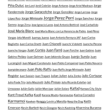
Piña Duluc
Jorge
Jon Lord
Jordi Cebrián
Jorge Antares
Jorge Ariel Madrazo
Jorge Garacotche
Fandermole
Jorge González
Jorge Larrosa
Jorge
Jorge Perez Perri
Jorge Minissale
Jorge Sanchez
Jorge
López Ruiz
Senno
Jorge Zima
Jose Ignacio Lares
José Antonio Bottiroli
José Carballido
José María Blanc
José María Blanc con La Herencia de Pablo.
José Pérez
Vargas
Jota Morelli
Juampy Juarez
Juan Antonio Ferreyra JAF
Juan Carlos
Juan Chianelli
Baglietto
Juan Carlos Onetti
Juanchi Vidoletti
Juancho Perone
Juan Farré
Juan Cortés
Juan Forche
Juan
Juancho Vargas
Juan Gabino
Juanjo Sunda
Gabino Peláez
Juan Gelman
Juan Izkierdo Grupo
Juan
Lucangioli
Juan Miguel Carotenuto
Juan Pablo Compaired
Juan Pablo Navarro
Juan Pollo Raffo
Juan
Juanpidecesare
Juan Raffo Jorge Minissale
Regidor
Julio Cortazar
Julian Julien
Juan Sasiain
Juan Trapani
Julia Zenko
Julio Presas
Julio Frade Trio
Julio Mazziotti
Julio Ricardo Estefan
Juli
Kafod
Umezawa
Julián Gallo
Julián Marcipar
Julián Solarz
Kansas City Style
Kant Freud Kafka
Kaoll
Karina Corradini
Karana Mudra
Karenautas
Karmamoi
Keith
Keaggy Levin y Marotta
Kawken
Keep the Dog
Emerson
Kevin Bartlett
Kharmina Buranna
Kevin Glasgow
Kevin Kastning