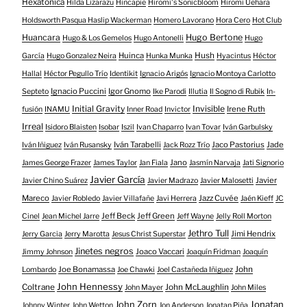
Hexatónica
Hilda Lizarazu
Hincapie
Hiromi's Sonicbloom
Hiromi Uehara
Holdsworth Pasqua Haslip Wackerman
Homero Lavorano
Hora Cero
Hot Club
Huancara
Hugo Bertone
Hugo & Los Gemelos
Hugo Antonelli
Hugo
Huinca
Hush
García
Hugo Gonzalez Neira
Hunka Munka
Hyacintus
Héctor
Hallal
Héctor Pegullo Trío
Identikit
Ignacio Arigós
Ignacio Montoya Carlotto
Ignacio Puccini
Igor Gnomo
Septeto
Ike Parodi
Illutia
Il Sogno di Rubik
In-
Initial Gravity
Invisible
Irene Ruth
fusión
INAMU
Inner Road
Invictor
Irreal
Isidoro Blaisten
Isobar
Iszil
Ivan Chaparro
Ivan Tovar
Iván Garbulsky
Iván Tarabelli
Jaco Pastorius
Jade
Iván Iñiguez
Iván Rusansky
Jack Rozz Trío
Jano
James George Frazer
James Taylor
Jan Fiala
Jasmín Narvaja
Jati Signorio
Javier García
Javier
Javier Chino Suárez
Javier Madrazo
Javier Malosetti
Mareco
Jazz Cuvée
Javier Robledo
Javier Villafañe
Javi Herrera
Jaén Kieff
JC
Jeff Beck
Jeff Green
Cinel
Jean Michel Jarre
Jeff Wayne
Jelly Roll Morton
Jethro Tull
Jimi Hendrix
Jerry Garcia
Jerry Marotta
Jesus Christ Superstar
Jinetes negros
Joaco Vaccari
Jimmy Johnson
Joaquín Fridman
Joaquín
Joe Bonamassa
John
Lombardo
Joe Chawki
Joel Castañeda Iñiguez
John Hennessy
Coltrane
John McLaughlin
John Mayer
John Miles
John Zorn
Jonatan
Johnny Winter
John Wetton
Jon Anderson
Jonatan Piña