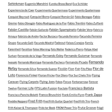
Sehinkman
Eugenio Mandrini
Eureka Brass Band
Eva Schilder
Experiencia de Caer
Experimento Quartermass
Experimento Quatermass
Ezequiel Borra
Fabio
Ezequiel Beyrouti
Ezequiel Román Gil
Fabio Banegas
Gremo
Fabio Trentini
Fabio Obregón
Fabio Rodriguez de la Flor
Fabio Zuffanti
Fabián Castilla
Fabián Spampinato
Fabián Vera
Fabián Gallardo
Fabricio
Facundo Ferreira
Amaya
Fabrizio de Andre
Factor Burzaco
Facundo Ferreira
Grupo
Fadeout
Facundo Galli
Facundo Madrid
Falsos Conejos
Family
Farenheit
Farolitos
Fates Warning
Fats Waller
Federico Pierro
Felipe Abel
Fernando Esley
Fernando Guiomar
Surkan
Fernando de la Vega
Fernando
Fernando
Fernando Picado
Iwasaki
Fernando Manrique
Fernando Pacheco
Refay
Flor de
Ficción
Fion
Fernando Silva
Fernando Suarez
Fish
Fito Páez
Loto
Florencio Finkel
Flying
Florian Fricke
Flor Otero
Flor Sur Chelo Trío
Caravan
Flying Carpets
Flying Joes
Focus
Fobos
Fontanarrosa
Forever
Francisco Batista
Former Life
FPS Latin Fusion
Twelve
Fractale
Franco Bruschini
Frank Zappa
Francisco Pancho Bolatti
Frank Emilio Flynn
Fred Frith
Freddie Keppard
Fred Frith Guitar Quartet
Fred Frith Trio
French
Fruta Groove
Frith Kaiser & Thompson
Frido ter Beek
FROM Power Trío
Frágil