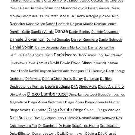
Nash & Young
Cuervos
Crucis
Cruz De Hierro
Cráneo Tatuado
Cucarachas
César Inca Mendoza Loyola
Célula
César Giachino
César Limonta
César
Molina
César Silva
D'Funk Pérez Band
D.F.A.
Daddy Antogna y los de Helio
Daedalus
Dafne Usorach
Daevid Allen
Dagmar Krause
Damian Lemes
Danae
Damián Vernis
Damián Calle
Daniel Benitez
Daniele Giovannon
Daniele Giovannoni
Daniel Ruggiero
Daniel Gonzalez
Daniel Schneck
Daniel Volpini
Dante
Danny De Lema
Danny Markovitch
Dante The
Darío Íscaro
Darío Acosta Teich
Darío Íscaro Trío
Samurai
David "Fuze"
David Bowie
David Gilmour
Fiuczynski
David Blamires
David Grisman
David Lebón
David Longdon
David Sadir Rodriguez
DDT
Decuajo
Deep Energy
Denis Surov
Denorian
Orchestra
Deformica
Delfina Cheb
De Rien
Dewa Budjana
Destructor de Formas
DFA
Diego Actis
Diego Alejandro
Diego Lambertucci
Diego Arce
Diego Lambertucci & Los Campesinos
Magnéticos
Diego Muñoz Valenzuela
Diego Piñera
Diego Piñera 4+4 Octet
Diego Souto
Diego Schissi Quinteto
Diego Spinelli
Diego Wacker
Dino Brassea
Diva
Dixieland
Dizzy Gillespie
Dominic Miller
Donovan
Dos
Dr. Dambred
Dragón de Hierro
Druckfarben
Caballos y una Flor
Dr. Hyde
Dusan Jevtovic
Dúo Crusat
Duke Ellington
Dwiki Dharmawan
Décima