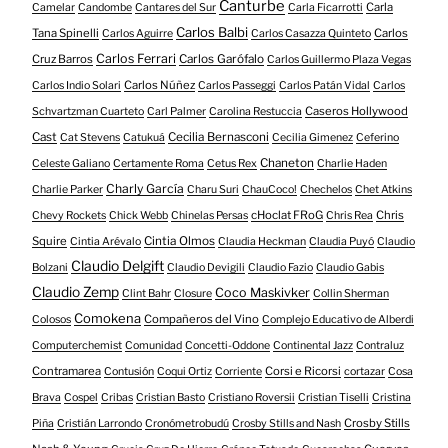
Canturbe
Carla
Camelar
Candombe
Cantares del Sur
Carla Ficarrotti
Carlos Balbi
Tana Spinelli
Carlos
Carlos Aguirre
Carlos Casazza Quinteto
Carlos Ferrari
Cruz Barros
Carlos Garófalo
Carlos Guillermo Plaza Vegas
Carlos Núñez
Carlos Indio Solari
Carlos Passeggi
Carlos Patán Vidal
Carlos
Caseros Hollywood
Schvartzman Cuarteto
Carl Palmer
Carolina Restuccia
Cast
Cecilia Bernasconi
Cat Stevens
Catukuá
Cecilia Gimenez
Ceferino
Chaneton
Celeste Galiano
Certamente Roma
Cetus Rex
Charlie Haden
Charly García
Charlie Parker
Charu Suri
ChauCoco!
Chechelos
Chet Atkins
cHoclat FRoG
Chris
Chevy Rockets
Chick Webb
Chinelas Persas
Chris Rea
Squire
Cintia Olmos
Cintia Arévalo
Claudia Heckman
Claudia Puyó
Claudio
Claudio Delgift
Bolzani
Claudio Devigili
Claudio Fazio
Claudio Gabis
Claudio Zemp
Coco Maskivker
Clint Bahr
Closure
Collin Sherman
Comokena
Compañeros del Vino
Colosos
Complejo Educativo de Alberdi
Computerchemist
Comunidad
Concetti-Oddone
Continental Jazz
Contraluz
Contramarea
Corsi e Ricorsi
Contusión
Coqui Ortiz
Corriente
cortazar
Cosa
Brava
Cospel
Cribas
Cristian Basto
Cristiano Roversii
Cristian Tiselli
Cristina
Crosby Stills
Piña
Cristián Larrondo
Cronómetrobudú
Crosby Stills and Nash