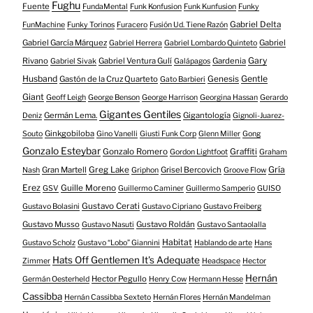
Fughu
Fuente
FundaMental
Funk Konfusion
Funk Kunfusion
Funky
Gabriel Delta
FunMachine
Funky Torinos
Furacero
Fusión Ud. Tiene Razón
Gabriel García Márquez
Gabriel
Gabriel Herrera
Gabriel Lombardo Quinteto
Gary
Rivano
Gabriel Ventura Gulí
Gardenia
Gabriel Sivak
Galápagos
Husband
Gentle
Gastón de la Cruz Quarteto
Genesis
Gato Barbieri
Giant
Geoff Leigh
George Benson
George Harrison
Georgina Hassan
Gerardo
Gigantes Gentiles
Germán Lema.
Gigantología
Deniz
Gignoli-Juarez-
Ginkgobiloba
Souto
Gino Vanelli
Giusti Funk Corp
Glenn Miller
Gong
Gonzalo Esteybar
Gonzalo Romero
Graffiti
Gordon Lightfoot
Graham
Gría
Gran Martell
Greg Lake
Grisel Bercovich
Nash
Griphon
Groove Flow
Erez
Guille Moreno
GSV
Guillermo Caminer
Guillermo Samperio
GUISO
Gustavo Cerati
Gustavo Bolasini
Gustavo Cipriano
Gustavo Freiberg
Gustavo Musso
Gustavo Roldán
Gustavo Nasuti
Gustavo Santaolalla
Habitat
Gustavo Scholz
Gustavo “Lobo” Giannini
Hablando de arte
Hans
Hats Off Gentlemen It's Adequate
Zimmer
Headspace
Hector
Hernán
Hector Pegullo
Germán Oesterheld
Henry Cow
Hermann Hesse
Cassibba
Hernán Cassibba Sexteto
Hernán Flores
Hernán Mandelman