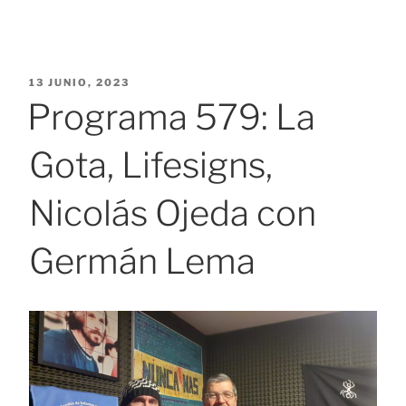
PUBLICADO
13 JUNIO, 2023
EL
Programa 579: La
Gota, Lifesigns,
Nicolás Ojeda con
Germán Lema