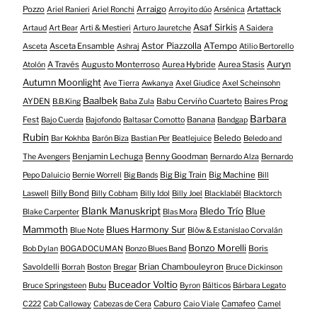
Pozzo
Arraigo
Artattack
Ariel Ranieri
Ariel Ronchi
Arroyito dúo
Arsénica
Asaf Sirkis
Artaud
Art Bear
Arti & Mestieri
Arturo Jauretche
A Saidera
Astor Piazzolla
Asceta Ensamble
ATempo
Asceta
Ashraj
Atilio Bertorello
Auryn
A Través
Augusto Monterroso
Aurea Hybride
Aurea Stasis
Atolón
Autumn Moonlight
Ave Tierra
Awkanya
Axel Giudice
Axel Scheinsohn
Baalbek
AYDEN
Babu Cerviño Cuarteto
Baires Prog
B.B.King
Baba Zula
Barbara
Fest
Banana
Bajo Cuerda
Bajofondo
Baltasar Comotto
Bandgap
Rubin
Beledo
Bar Kokhba
Barón Biza
Bastian Per
Beatlejuice
Beledo and
Benjamin Lechuga
Benny Goodman
The Avengers
Bernardo Alza
Bernardo
Big Big Train
Big Machine
Pepo Daluicio
Bernie Worrell
Big Bands
Bill
Billy Bond
Laswell
Billy Cobham
Billy Idol
Billy Joel
Blacklabél
Blacktorch
Blank Manuskript
Bledo Trío
Blue
Blake Carpenter
Blas Mora
Mammoth
Blues Harmony Sur
Blue Note
Blöw & Estanislao Corvalán
Bonzo Morelli
Boris
Bob Dylan
BOGADOCUMAN
Bonzo Blues Band
Savoldelli
Brian Chambouleyron
Borrah
Boston
Bregar
Bruce Dickinson
Buceador Voltio
Bruce Springsteen
Bubu
Byron
Bálticos
Bárbara Legato
Caburo
Camafeo
C222
Cab Calloway
Cabezas de Cera
Caio Viale
Camel