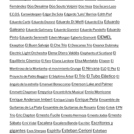
Fernández
Dúo Desalma
Dúo Souto Volpini
Dúo Veza
Dúo Íscaro Lazo
E.C.O.S.
Earswideopen
Edgar De Sola
Edgardo "Lalo" Barrios
Edith Piaf
Eduardo
Eduardo Di Melfi
Eduardo Carbi
Eduardo Dezorzi
Eduardo Elia
Galeano
Eduardo
Eduardo Galimany
Eduardo Giannini
Eduardo Pandolfo
EIEMEL
Pinto
Eduardo Serenelli
Edwin Morgan
Egberto Gismonti
El Buen Salvaje
El Che Trío
Ekseption
El Descanso Trío
Eleanor Dubinsky
Electric Light Orchestra
Elena Otero Valdés
El
Elephants of Scotland
Equilibrio Cósmico
Elisa Montaldo
El Faro
Eliana Lardone
Eliseon
El
El Nirvana
Mentiroso de la Montanha
el movimiento Grunge
ELO
El Pez
El
El Tubo Elástico
El Trío
Proyecto de Pablo Baggini
El Séptimo Árbol
El
Emerson Lake and Palmer
ángulo de la estrella
Emanuel Bonaccorso
Empyrica
Ennio Morricone
Emmett Chapman
EncontrArte Musical
Enrique Anderson Imbert
Enrique Peña
Ensamble de
Enrique Llopis
Enso
Guitarras de La Plata
Ensamble de Guitarras de Rosario
Entek
EPN
Eric Clapton
Ernesto Fucile
Ernesto
Trío
Ernesto Hermoza
Ernesto Jodos
Escritores y
Escalera
Sábato
Escalera Banda
Erni Vidal
Escribir:
gigantes
Esteban Cerioni
Espíritu
Esteban
Esos Sherpas