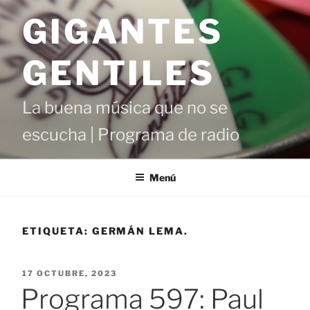
Saltar
GIGANTES
al
contenido
GENTILES
La buena música que no se
escucha | Programa de radio
Menú
ETIQUETA:
GERMÁN LEMA.
PUBLICADO
17 OCTUBRE, 2023
EL
Programa 597: Paul