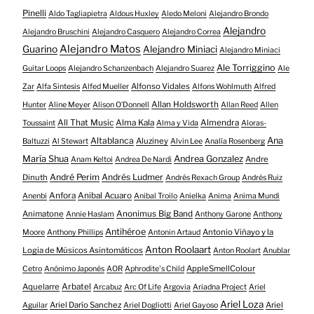
Pinelli
Aldo Tagliapietra
Aldous Huxley
Aledo Meloni
Alejandro Brondo
Alejandro
Alejandro Bruschini
Alejandro Casquero
Alejandro Correa
Alejandro Matos
Guarino
Alejandro Miniaci
Alejandro Miniaci
Ale Torriggino
Guitar Loops
Alejandro Schanzenbach
Alejandro Suarez
Ale
Alfonso Vidales
Zar
Alfa Sintesis
Alfed Mueller
Alfons Wohlmuth
Alfred
Allan Holdsworth
Hunter
Aline Meyer
Alison O​’​Donnell
Allan Reed
Allen
All That Music
Alma Kala
Almendra
Toussaint
Alma y Vida
Aloras-
Altablanca
Ana
Aluziney
Baltuzzi
Al Stewart
Alvin Lee
Analía Rosenberg
María Shua
Andrea Gonzalez
Andre
Anam Keltoi
Andrea De Nardi
André Perim
Andrés Ludmer
Dinuth
Andrés Rexach Group
Andrés Ruiz
Anfora
Anibal Acuaro
Anenbi
Anibal Troilo
Anielka
Anima
Anima Mundi
Animatone
Anonimus Big Band
Annie Haslam
Anthony Garone
Anthony
Antihéroe
Antonio Viñayo y la
Moore
Anthony Phillips
Antonin Artaud
Anton Roolaart
Logia de Músicos Asintomáticos
Anton Roolart
Anublar
AppleSmellColour
Cetro
Anónimo Japonés
AOR
Aphrodite's Child
Aquelarre
Arbatel
Arcabuz
Arc Of Life
Argovia
Ariadna Project
Ariel
Ariel Loza
Ariel Darío Sanchez
Ariel
Aguilar
Ariel Dogliotti
Ariel Gayoso