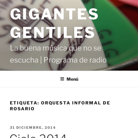
Saltar
GIGANTES
al
contenido
GENTILES
La buena música que no se
escucha | Programa de radio
Menú
ETIQUETA:
ORQUESTA INFORMAL DE
ROSARIO
PUBLICADO
31 DICIEMBRE, 2014
EL