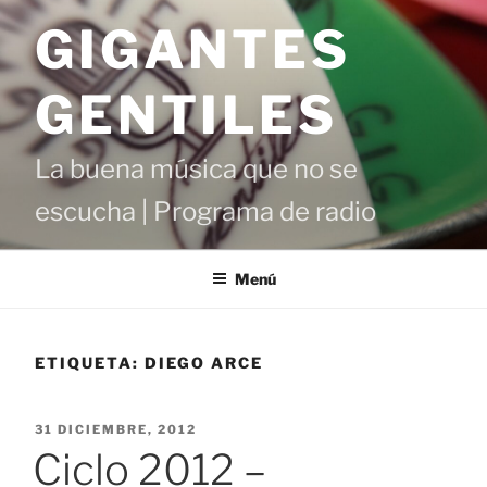
Saltar
GIGANTES
al
contenido
GENTILES
La buena música que no se
escucha | Programa de radio
Menú
ETIQUETA:
DIEGO ARCE
PUBLICADO
31 DICIEMBRE, 2012
EL
Ciclo 2012 –