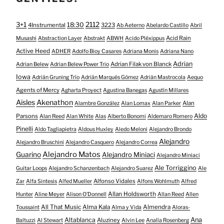
3+1
2112
18:30
4Instrumental
3223
Ab Aeterno
Abelardo Castillo
Abril
Acid Rain
Musashi
Abstraction Layer
Abstrakt
ABWH
Acido Pléxippus
Active Heed
ADHER
Adolfo Bioy Casares
Adriana Monis
Adriana Nano
Adrian
Adrian Filak von Blanck
Adrian Belew
Adrian Belew Power Trio
Iowa
Adrián Gruning Trío
Adrián Marqués Gómez
Adrián Mastrocola
Aequo
Agents of Mercy
Agharta Proyect
Agustina Banegas
Agustín Millares
Aisles
Akenathon
Alan
Alambre González
Alan Lomax
Alan Parker
Aldo
Parsons
Alan Reed
Alan White
Alas
Alberto Bonomi
Aldemaro Romero
Pinelli
Aldo Tagliapietra
Aldous Huxley
Aledo Meloni
Alejandro Brondo
Alejandro
Alejandro Bruschini
Alejandro Casquero
Alejandro Correa
Alejandro Matos
Guarino
Alejandro Miniaci
Alejandro Miniaci
Ale Torriggino
Guitar Loops
Alejandro Schanzenbach
Alejandro Suarez
Ale
Alfonso Vidales
Zar
Alfa Sintesis
Alfed Mueller
Alfons Wohlmuth
Alfred
Allan Holdsworth
Hunter
Aline Meyer
Alison O​’​Donnell
Allan Reed
Allen
All That Music
Alma Kala
Almendra
Toussaint
Alma y Vida
Aloras-
Altablanca
Ana
Aluziney
Baltuzzi
Al Stewart
Alvin Lee
Analía Rosenberg