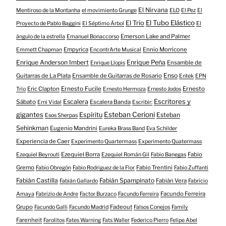
El Nirvana
Mentiroso de la Montanha
el movimiento Grunge
ELO
El Pez
El
El Tubo Elástico
El Trío
Proyecto de Pablo Baggini
El Séptimo Árbol
El
Emerson Lake and Palmer
ángulo de la estrella
Emanuel Bonaccorso
Empyrica
Ennio Morricone
Emmett Chapman
EncontrArte Musical
Enrique Anderson Imbert
Enrique Peña
Ensamble de
Enrique Llopis
Enso
Guitarras de La Plata
Ensamble de Guitarras de Rosario
Entek
EPN
Eric Clapton
Ernesto Fucile
Ernesto
Trío
Ernesto Hermoza
Ernesto Jodos
Escritores y
Escalera
Sábato
Escalera Banda
Erni Vidal
Escribir:
gigantes
Esteban Cerioni
Espíritu
Esteban
Esos Sherpas
Sehinkman
Eugenio Mandrini
Eureka Brass Band
Eva Schilder
Experiencia de Caer
Experimento Quartermass
Experimento Quatermass
Ezequiel Borra
Fabio
Ezequiel Beyrouti
Ezequiel Román Gil
Fabio Banegas
Gremo
Fabio Trentini
Fabio Obregón
Fabio Rodriguez de la Flor
Fabio Zuffanti
Fabián Castilla
Fabián Spampinato
Fabián Vera
Fabián Gallardo
Fabricio
Facundo Ferreira
Amaya
Fabrizio de Andre
Factor Burzaco
Facundo Ferreira
Grupo
Fadeout
Facundo Galli
Facundo Madrid
Falsos Conejos
Family
Farenheit
Farolitos
Fates Warning
Fats Waller
Federico Pierro
Felipe Abel