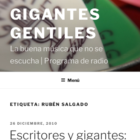
Saltar
GIGANTES
al
contenido
GENTILES
La buena música que no se
escucha | Programa de radio
Menú
ETIQUETA:
RUBÉN SALGADO
PUBLICADO
26 DICIEMBRE, 2010
EL
Escritores y gigantes: