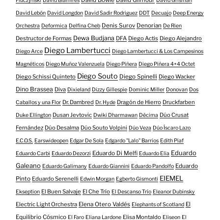
David Bowie
David Gilmour
Fiuczynski
David Blamires
David Grisman
David Lebón
David Longdon
David Sadir Rodriguez
DDT
Decuajo
Deep Energy
Denis Surov
Denorian
Orchestra
Deformica
Delfina Cheb
De Rien
Dewa Budjana
Destructor de Formas
DFA
Diego Actis
Diego Alejandro
Diego Lambertucci
Diego Arce
Diego Lambertucci & Los Campesinos
Magnéticos
Diego Muñoz Valenzuela
Diego Piñera
Diego Piñera 4+4 Octet
Diego Souto
Diego Schissi Quinteto
Diego Spinelli
Diego Wacker
Dino Brassea
Diva
Dixieland
Dizzy Gillespie
Dominic Miller
Donovan
Dos
Dr. Dambred
Dragón de Hierro
Druckfarben
Caballos y una Flor
Dr. Hyde
Dusan Jevtovic
Dúo Crusat
Duke Ellington
Dwiki Dharmawan
Décima
Fernández
Dúo Desalma
Dúo Souto Volpini
Dúo Veza
Dúo Íscaro Lazo
E.C.O.S.
Earswideopen
Edgar De Sola
Edgardo "Lalo" Barrios
Edith Piaf
Eduardo
Eduardo Di Melfi
Eduardo Carbi
Eduardo Dezorzi
Eduardo Elia
Galeano
Eduardo
Eduardo Galimany
Eduardo Giannini
Eduardo Pandolfo
EIEMEL
Pinto
Eduardo Serenelli
Edwin Morgan
Egberto Gismonti
El Buen Salvaje
El Che Trío
Ekseption
El Descanso Trío
Eleanor Dubinsky
Electric Light Orchestra
Elena Otero Valdés
El
Elephants of Scotland
Equilibrio Cósmico
Elisa Montaldo
El Faro
Eliana Lardone
Eliseon
El