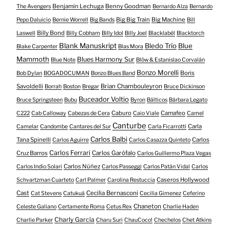
Benjamin Lechuga
Benny Goodman
The Avengers
Bernardo Alza
Bernardo
Big Big Train
Big Machine
Pepo Daluicio
Bernie Worrell
Big Bands
Bill
Billy Bond
Laswell
Billy Cobham
Billy Idol
Billy Joel
Blacklabél
Blacktorch
Blank Manuskript
Bledo Trío
Blue
Blake Carpenter
Blas Mora
Mammoth
Blues Harmony Sur
Blue Note
Blöw & Estanislao Corvalán
Bonzo Morelli
Boris
Bob Dylan
BOGADOCUMAN
Bonzo Blues Band
Savoldelli
Brian Chambouleyron
Borrah
Boston
Bregar
Bruce Dickinson
Buceador Voltio
Bruce Springsteen
Bubu
Byron
Bálticos
Bárbara Legato
Caburo
Camafeo
C222
Cab Calloway
Cabezas de Cera
Caio Viale
Camel
Canturbe
Carla
Camelar
Candombe
Cantares del Sur
Carla Ficarrotti
Carlos Balbi
Tana Spinelli
Carlos
Carlos Aguirre
Carlos Casazza Quinteto
Carlos Ferrari
Cruz Barros
Carlos Garófalo
Carlos Guillermo Plaza Vegas
Carlos Núñez
Carlos Indio Solari
Carlos Passeggi
Carlos Patán Vidal
Carlos
Caseros Hollywood
Schvartzman Cuarteto
Carl Palmer
Carolina Restuccia
Cast
Cecilia Bernasconi
Cat Stevens
Catukuá
Cecilia Gimenez
Ceferino
Chaneton
Celeste Galiano
Certamente Roma
Cetus Rex
Charlie Haden
Charly García
Charlie Parker
Charu Suri
ChauCoco!
Chechelos
Chet Atkins