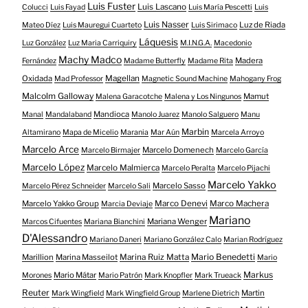
Luis Fuster
Luis Lascano
Colucci
Luis Fayad
Luis María Pescetti
Luis
Luis Nasser
Luz de Riada
Mateo Díez
Luis Mauregui Cuarteto
Luis Sirimaco
Láquesis
Luz González
Luz Maria Carriquiry
M.I.N.G.A.
Macedonio
Machy Madco
Madera
Fernández
Madame Butterfly
Madame Rita
Oxidada
Magellan
Mad Professor
Magnetic Sound Machine
Mahogany Frog
Malcolm Galloway
Mamut
Malena Garacotche
Malena y Los Ningunos
Mandioca
Manal
Mandalaband
Manolo Juarez
Manolo Salguero
Manu
Marbin
Altamirano
Mapa de Micelio
Marania
Mar Aún
Marcela Arroyo
Marcelo Arce
Marcelo Domenech
Marcelo Birmajer
Marcelo García
Marcelo López
Marcelo Malmierca
Marcelo Peralta
Marcelo Pijachi
Marcelo Yakko
Marcelo Sasso
Marcelo Pérez Schneider
Marcelo Sali
Marcelo Yakko Group
Marco Denevi
Marco Machera
Marcia Deviaje
Mariano
Mariana Wenger
Marcos Cifuentes
Mariana Bianchini
D'Alessandro
Mariano Daneri
Mariano González Calo
Marian Rodríguez
Mario Benedetti
Marillion
Marina Masseilot
Marina Ruiz Matta
Mario
Markus
Mario Mátar
Morones
Mario Patrón
Mark Knopfler
Mark Trueack
Reuter
Martin
Mark Wingfield
Mark Wingfield Group
Marlene Dietrich