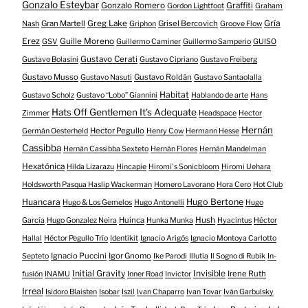
Gonzalo Esteybar
Gonzalo Romero
Graffiti
Gordon Lightfoot
Graham
Gría
Gran Martell
Greg Lake
Grisel Bercovich
Nash
Griphon
Groove Flow
Erez
Guille Moreno
GSV
Guillermo Caminer
Guillermo Samperio
GUISO
Gustavo Cerati
Gustavo Bolasini
Gustavo Cipriano
Gustavo Freiberg
Gustavo Musso
Gustavo Roldán
Gustavo Nasuti
Gustavo Santaolalla
Habitat
Gustavo Scholz
Gustavo “Lobo” Giannini
Hablando de arte
Hans
Hats Off Gentlemen It's Adequate
Zimmer
Headspace
Hector
Hernán
Hector Pegullo
Germán Oesterheld
Henry Cow
Hermann Hesse
Cassibba
Hernán Cassibba Sexteto
Hernán Flores
Hernán Mandelman
Hexatónica
Hilda Lizarazu
Hincapie
Hiromi's Sonicbloom
Hiromi Uehara
Holdsworth Pasqua Haslip Wackerman
Homero Lavorano
Hora Cero
Hot Club
Huancara
Hugo Bertone
Hugo & Los Gemelos
Hugo Antonelli
Hugo
Huinca
Hush
García
Hugo Gonzalez Neira
Hunka Munka
Hyacintus
Héctor
Hallal
Héctor Pegullo Trío
Identikit
Ignacio Arigós
Ignacio Montoya Carlotto
Ignacio Puccini
Igor Gnomo
Septeto
Ike Parodi
Illutia
Il Sogno di Rubik
In-
Initial Gravity
Invisible
Irene Ruth
fusión
INAMU
Inner Road
Invictor
Irreal
Isidoro Blaisten
Isobar
Iszil
Ivan Chaparro
Ivan Tovar
Iván Garbulsky