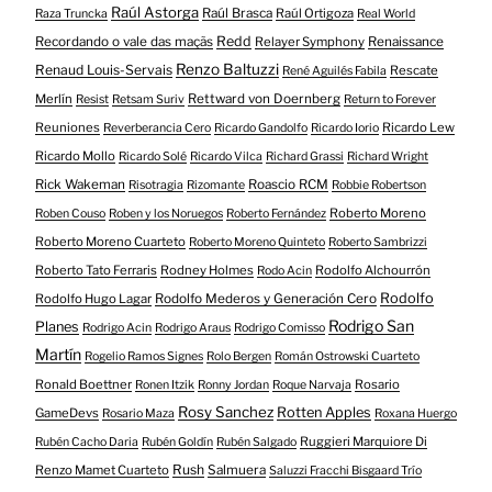
Raúl Astorga
Raúl Brasca
Raúl Ortigoza
Raza Truncka
Real World
Redd
Recordando o vale das maçãs
Relayer Symphony
Renaissance
Renzo Baltuzzi
Renaud Louis-Servais
Rescate
René Aguilés Fabila
Merlín
Rettward von Doernberg
Resist
Retsam Suriv
Return to Forever
Reuniones
Ricardo Lew
Reverberancia Cero
Ricardo Gandolfo
Ricardo Iorio
Ricardo Mollo
Ricardo Solé
Ricardo Vilca
Richard Grassi
Richard Wright
Rick Wakeman
Roascio RCM
Risotragia
Rizomante
Robbie Robertson
Roberto Moreno
Roben Couso
Roben y los Noruegos
Roberto Fernández
Roberto Moreno Cuarteto
Roberto Moreno Quinteto
Roberto Sambrizzi
Roberto Tato Ferraris
Rodney Holmes
Rodolfo Alchourrón
Rodo Acin
Rodolfo
Rodolfo Hugo Lagar
Rodolfo Mederos y Generación Cero
Rodrigo San
Planes
Rodrigo Acin
Rodrigo Araus
Rodrigo Comisso
Martín
Rogelio Ramos Signes
Rolo Bergen
Román Ostrowski Cuarteto
Ronald Boettner
Rosario
Ronen Itzik
Ronny Jordan
Roque Narvaja
Rosy Sanchez
Rotten Apples
GameDevs
Rosario Maza
Roxana Huergo
Ruggieri Marquiore Di
Rubén Cacho Daria
Rubén Goldín
Rubén Salgado
Rush
Renzo Mamet Cuarteto
Salmuera
Saluzzi Fracchi Bisgaard Trío