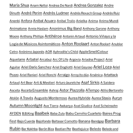
María Shua
Andrea Gonzalez
Andre
Anam Keltoi
Andrea De Nardi
André Perim
Andrés Ludmer
Dinuth
Andrés Rexach Group
Andrés Ruiz
Anfora
Anibal Acuaro
Anenbi
Anibal Troilo
Anielka
Anima
Anima Mundi
Animatone
Anonimus Big Band
Annie Haslam
Anthony Garone
Anthony
Antihéroe
Antonio Viñayo y la
Moore
Anthony Phillips
Antonin Artaud
Anton Roolaart
Logia de Músicos Asintomáticos
Anton Roolart
Anublar
AppleSmellColour
Cetro
Anónimo Japonés
AOR
Aphrodite's Child
Aquelarre
Arbatel
Arcabuz
Arc Of Life
Argovia
Ariadna Project
Ariel
Ariel Loza
Ariel Darío Sanchez
Ariel
Aguilar
Ariel Dogliotti
Ariel Gayoso
Pozzo
Arraigo
Artattack
Ariel Ranieri
Ariel Ronchi
Arroyito dúo
Arsénica
Asaf Sirkis
Artaud
Art Bear
Arti & Mestieri
Arturo Jauretche
A Saidera
Astor Piazzolla
Asceta Ensamble
ATempo
Asceta
Ashraj
Atilio Bertorello
Auryn
A Través
Augusto Monterroso
Aurea Hybride
Aurea Stasis
Atolón
Autumn Moonlight
Ave Tierra
Awkanya
Axel Giudice
Axel Scheinsohn
Baalbek
AYDEN
Babu Cerviño Cuarteto
Baires Prog
B.B.King
Baba Zula
Barbara
Fest
Banana
Bajo Cuerda
Bajofondo
Baltasar Comotto
Bandgap
Rubin
Beledo
Bar Kokhba
Barón Biza
Bastian Per
Beatlejuice
Beledo and