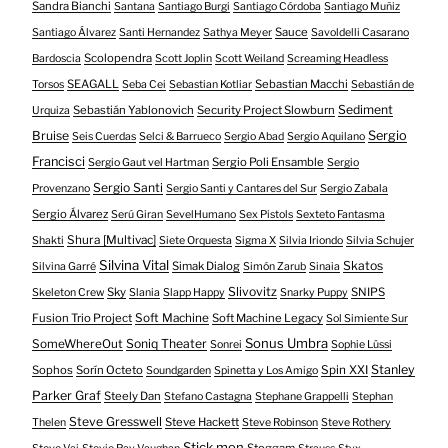
Sandra Bianchi
Santana
Santiago Burgi
Santiago Córdoba
Santiago Muñiz
Sauce
Santiago Álvarez
Santi Hernandez
Sathya Meyer
Savoldelli Casarano
Scolopendra
Bardoscia
Scott Joplin
Scott Weiland
Screaming Headless
SEAGALL
Sebastian Macchi
Torsos
Seba Cei
Sebastian Kotliar
Sebastián de
Sediment
Sebastián Yablonovich
Security Project Slowburn
Urquiza
Bruise
Sergio
Seis Cuerdas
Selci & Barrueco
Sergio Abad
Sergio Aquilano
Francisci
Sergio Poli Ensamble
Sergio Gaut vel Hartman
Sergio
Sergio Santi
Provenzano
Sergio Santi y Cantares del Sur
Sergio Zabala
Sergio Álvarez
Serú Giran
SevelHumano
Sex Pistols
Sexteto Fantasma
Shura [Multivac]
Shakti
Siete Orquesta
Sigma X
Silvia Iriondo
Silvia Schujer
Silvina Vital
Skatos
Simak Dialog
Silvina Garré
Simón Zarub
Sinaia
Slivovitz
Sky
SNIPS
Skeleton Crew
Slania
Slapp Happy
Snarky Puppy
Fusion Trio Project
Soft Machine
Soft Machine Legacy
Sol Simiente Sur
Sonus Umbra
Soniq Theater
SomeWhereOut
Sonrei
Sophie Lüssi
Stanley
Sophos
Sorín Octeto
Spin XXI
Soundgarden
Spinetta y Los Amigo
Parker Graf
Steely Dan
Stefano Castagna
Stephane Grappelli
Stephan
Steve Gresswell
Steve Hackett
Thelen
Steve Robinson
Steve Rothery
Stick men