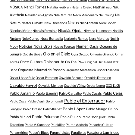
Nanci Torres
Nau
Nathan
MÚSICA
Natalia Freibrun
Natalia Oreiro
nau
Aletheia
Ne
Navidad en Agosto
NdeRamirez
Neco Marcenaro
Neil Young
Nexus
Natura
Nestor Cimatti
New Directions
Nico Fantelli
Nico Goñez
Nicolás Ojeda
Nicolas Meier
Nicolás Ferraiolo
Nirvana
Niuncobre
Nobilis
Nora Benaglia
Factum
Nolo Correa
Norberto Ramos
Noro Morales
Noshir
Nova Orbis
Noticias
Numen
Oasis
Oceano de
Mody
Nueve Tuercas
Ojo en el Cielo
Sangre
Ojo de Buey
Olga Orozco
Oliverio Girondo
Omar
Onironauta
Once Guitars
On The Raw
Torres
Original Dixieland Jazz
Orquesta Informal de Rosario
Band
Orquesta Metafísica
Oscar Fasanelli
Oscar López Ruiz
Oscar Peterson
Osvaldo Brizuela
Osvaldo Fattoruso
Osvaldo Favrot
Osvaldo Mellace
Osvaldo Vülluz
Oveja Negra
OXO 11X8
Pablo Amarillo
Pablo Cejas
Pablo Baggini
Pablo Carvalho
Pablo Casals
Pablo el Enterrador
Pablo Coca
Pablo Crash Solomonoff
Pablo
Pablo López
Pablo Mengo Grupo
Fenoglio
Pablo Grasso
Pablo Ibañez
Pablo Palumbo
Pablo Miniaci
Pablo Pulido
Pablo Rodriguez
Pablo
Tarantino
Pablo V. Sanchez
Painkiller
Palmo Addario
Panache Culture
Pasajero Luminoso
Panamérica
Pappo's Blues
Paracaidistas
Parallelas