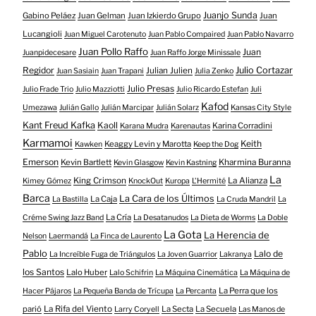
Juanjo Sunda
Gabino Peláez
Juan Gelman
Juan Izkierdo Grupo
Juan
Lucangioli
Juan Miguel Carotenuto
Juan Pablo Compaired
Juan Pablo Navarro
Juan Pollo Raffo
Juan
Juanpidecesare
Juan Raffo Jorge Minissale
Regidor
Julio Cortazar
Julian Julien
Juan Sasiain
Juan Trapani
Julia Zenko
Julio Presas
Julio Frade Trio
Julio Mazziotti
Julio Ricardo Estefan
Juli
Kafod
Umezawa
Julián Gallo
Julián Marcipar
Julián Solarz
Kansas City Style
Kant Freud Kafka
Kaoll
Karina Corradini
Karana Mudra
Karenautas
Karmamoi
Keith
Keaggy Levin y Marotta
Kawken
Keep the Dog
Emerson
Kevin Bartlett
Kharmina Buranna
Kevin Glasgow
Kevin Kastning
La
King Crimson
La Alianza
Kimey Gómez
KnockOut
Kuropa
L'Hermité
Barca
La Cara de los Últimos
La Caja
La Bastilla
La Cruda Mandril
La
La Cría
Créme Swing Jazz Band
La Desatanudos
La Dieta de Worms
La Doble
La Gota
La Herencia de
Nelson
Laermandá
La Finca de Laurento
Pablo
Lalo de
La Increíble Fuga de Triángulos
La Joven Guarrior
Lakranya
los Santos
Lalo Huber
Lalo Schifrin
La Máquina Cinemática
La Máquina de
La Perra que los
Hacer Pájaros
La Pequeña Banda de Trícupa
La Percanta
parió
La Rifa del Viento
La Secta
La Secuela
Larry Coryell
Las Manos de