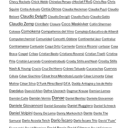
cHoclat FRoG
Chris
Chevy Rockets
Chick Webb
Chinelas Persas
Chris Rea
Squire
Cintia Olmos
Cintia Arévalo
Claudia Heckman
Claudia Puyó
Claudio
Claudio Delgift
Bolzani
Claudio Devigili
Claudio Fazio
Claudio Gabis
Claudio Zemp
Coco Maskivker
Clint Bahr
Closure
Collin Sherman
Comokena
Compañeros del Vino
Colosos
Complejo Educativo de Alberdi
Computerchemist
Comunidad
Concetti-Oddone
Continental Jazz
Contraluz
Contramarea
Corsi e Ricorsi
Contusión
Coqui Ortiz
Corriente
cortazar
Cosa
Brava
Cospel
Cribas
Cristian Basto
Cristiano Roversii
Cristian Tiselli
Cristina
Crosby Stills
Piña
Cristián Larrondo
Cronómetrobudú
Crosby Stills and Nash
Nash & Young
Cuervos
Crucis
Cruz De Hierro
Cráneo Tatuado
Cucarachas
César Inca Mendoza Loyola
Célula
César Giachino
César Limonta
César
Molina
César Silva
D'Funk Pérez Band
D.F.A.
Daddy Antogna y los de Helio
Daedalus
Dafne Usorach
Daevid Allen
Dagmar Krause
Damian Lemes
Danae
Damián Vernis
Damián Calle
Daniel Benitez
Daniele Giovannon
Daniele Giovannoni
Daniel Ruggiero
Daniel Gonzalez
Daniel Schneck
Daniel Volpini
Dante
Danny De Lema
Danny Markovitch
Dante The
Darío Íscaro
Darío Acosta Teich
Darío Íscaro Trío
Samurai
David "Fuze"