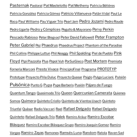
Pasternak
Pat Mastelotto
Pat Metheny
Pastoral
Patricia Bélières
Patricio Villanueva
Patricia González
Patricia Gómez
Patán Vidal
Paul Le
Pedro Jozami
Rocq
Paul Williams
Pau Viguer Trío
Pearl Jam
Pedro Roude
Pedro y Cómplices
Pervy Perkin
Pedro Ugarte
Pegullo & Mayorano
Peter Frampton
Pescado Rabioso
Peter David Fallowell
Peter Blegvad
Peter Gabriel
Phaedrus
Pez
Phaedrus Project
Phantom of the Paradise
Pink
Phil Spalding
Phil Collins
Philippe Luttun
Phil Keaggy
Piel de Pueblo
Floyd
Post Mortem
Pipi Piazzolla
Plus
Popol Vuh
PorSuiGieco
Premiata
Presto Vivace
PROTOTYP
Fornería Marconi
PrincipioFinal
Programa
Prototype
Proyecto Piña Duluc
Proyecto Quasar
Psiglo
Pulga Luciani.
Pulsión
Pulsónica
Pupa
Pájaro de Fuego
Punto G
Pupe Barberis
Pusión
Quercunian Camerata
Quantum Tango
Queen
Quasimodo Trío
Quienes
Quimera
Somos
Quinteto Criollo
Quinteto de Vientos Usach
Quinteto
Rafael Delgado
Rafael Delgado
Triunfal
Quásar
Radio Vaccari
Rael
Quinteto
Ralek
Ramiro Escobar
Rafael Delgado Trío
Ramiro Aráuz
Blásquez
Ramiro Escobar Blásquez Grupo
Ramiro Joaquin Gomez
Ramiro
Ramiro Zayas
Ramsés Luna
Random
Vargas
Ramones
Ratola
Raven Sad