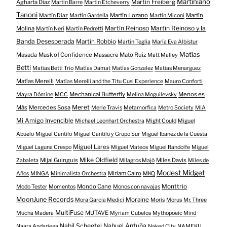
Martiniano
Agharta Diaz
Martin Freiberg
Martin Barre
Martin Etcheverry
Tanoni
Martín Lozano
Martín
Martín Diaz
Martín Gardella
Martín Miconi
Martín Reinoso
Martín Reinoso y la
Molina
Martín Neri
Martín Pedretti
Banda Desesperada
Martín Robbio
Martín Teglia
María Eva Albistur
Matías
Masada
Mask of Confidence
Mato Ruiz
Massacre
Matt Malley
Betti
Matías Betti Trío
Matías Damat
Matías Gonzalez
Matías Menarguez
Matías Merelli
Matías Merelli and the Titu Cusi Experience
Mauro Conforti
Mechanical Butterfly
Menos es
Mayra Dómine
MCC
Melina Moguilevsky
Meret
Más
Mercedes Sosa
Merle Travis
Metamorfica
Metro Society
MIA
Mi Amigo Invencible
Michael Leonhart Orchestra
Might Could
Miguel
Abuelo
Miguel Cantilo
Miguel Cantilo y Grupo Sur
Miguel Ibañez de la Cuesta
Miguel Lares
Miguel Laguna Crespo
Miguel Mateos
Miguel Randolfe
Miguel
Mike Oldfield
Mijal Guinguis
Miles Davis
Zabaleta
Milagros Majó
Miles de
Modest Midget
Miriam Cairo
Años
MINGA
Minimalista Orchestra
MKQ
Mondo Cane
Monttrio
Modo Tester
Momentos
Monos con navajas
MoonJune Records
Moraine
Mora Garcia Medici
Moris
Morus
Mr. Three
MultiFuse
MUTAVE
Mucha Madera
Myriam Cubelos
Mythopoeic Mind
Nabil Schegtel
Nahuel Antuña
Naara Andariega
Naked City
NAMEKU