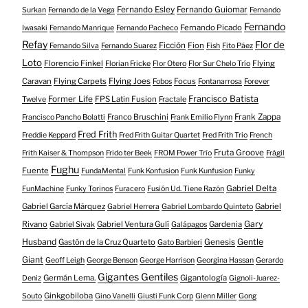
Fernando Esley
Fernando Guiomar
Surkan
Fernando de la Vega
Fernando
Fernando
Fernando Picado
Iwasaki
Fernando Manrique
Fernando Pacheco
Refay
Flor de
Ficción
Fion
Fernando Silva
Fernando Suarez
Fish
Fito Páez
Loto
Florencio Finkel
Flying
Florian Fricke
Flor Otero
Flor Sur Chelo Trío
Caravan
Flying Carpets
Flying Joes
Focus
Fobos
Fontanarrosa
Forever
Francisco Batista
Former Life
FPS Latin Fusion
Twelve
Fractale
Franco Bruschini
Frank Zappa
Francisco Pancho Bolatti
Frank Emilio Flynn
Fred Frith
Freddie Keppard
Fred Frith Guitar Quartet
Fred Frith Trio
French
Fruta Groove
Frith Kaiser & Thompson
Frido ter Beek
FROM Power Trío
Frágil
Fughu
Fuente
FundaMental
Funk Konfusion
Funk Kunfusion
Funky
Gabriel Delta
FunMachine
Funky Torinos
Furacero
Fusión Ud. Tiene Razón
Gabriel García Márquez
Gabriel
Gabriel Herrera
Gabriel Lombardo Quinteto
Gary
Rivano
Gabriel Ventura Gulí
Gardenia
Gabriel Sivak
Galápagos
Husband
Gentle
Gastón de la Cruz Quarteto
Genesis
Gato Barbieri
Giant
Geoff Leigh
George Benson
George Harrison
Georgina Hassan
Gerardo
Gigantes Gentiles
Germán Lema.
Gigantología
Deniz
Gignoli-Juarez-
Ginkgobiloba
Souto
Gino Vanelli
Giusti Funk Corp
Glenn Miller
Gong