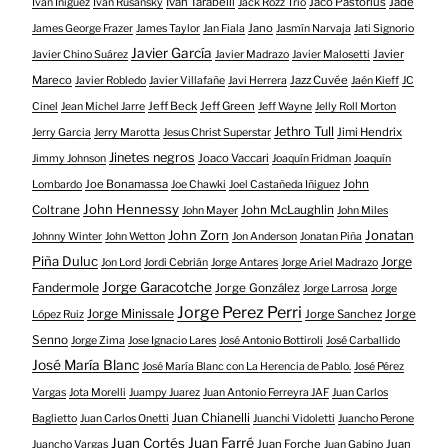
Iván Tarabelli
Jaco Pastorius
Jade
Iván Iñiguez
Iván Rusansky
Jack Rozz Trío
Jano
James George Frazer
James Taylor
Jan Fiala
Jasmín Narvaja
Jati Signorio
Javier García
Javier
Javier Chino Suárez
Javier Madrazo
Javier Malosetti
Mareco
Jazz Cuvée
Javier Robledo
Javier Villafañe
Javi Herrera
Jaén Kieff
JC
Jeff Beck
Jeff Green
Cinel
Jean Michel Jarre
Jeff Wayne
Jelly Roll Morton
Jethro Tull
Jimi Hendrix
Jerry Garcia
Jerry Marotta
Jesus Christ Superstar
Jinetes negros
Joaco Vaccari
Jimmy Johnson
Joaquín Fridman
Joaquín
Joe Bonamassa
John
Lombardo
Joe Chawki
Joel Castañeda Iñiguez
John Hennessy
Coltrane
John McLaughlin
John Mayer
John Miles
John Zorn
Jonatan
Johnny Winter
John Wetton
Jon Anderson
Jonatan Piña
Piña Duluc
Jorge
Jon Lord
Jordi Cebrián
Jorge Antares
Jorge Ariel Madrazo
Jorge Garacotche
Fandermole
Jorge González
Jorge Larrosa
Jorge
Jorge Perez Perri
Jorge Minissale
Jorge Sanchez
Jorge
López Ruiz
Senno
Jorge Zima
Jose Ignacio Lares
José Antonio Bottiroli
José Carballido
José María Blanc
José María Blanc con La Herencia de Pablo.
José Pérez
Vargas
Jota Morelli
Juampy Juarez
Juan Antonio Ferreyra JAF
Juan Carlos
Juan Chianelli
Baglietto
Juan Carlos Onetti
Juanchi Vidoletti
Juancho Perone
Juan Farré
Juan Cortés
Juan Forche
Juan
Juancho Vargas
Juan Gabino