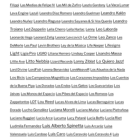
La Vaca Lunar
Filippi
Las Medias de Felipe IV
Las Mil de Zafiro
Laszlo Gardony
Leandro Kalén
Lava Engine
Lazuli
Leandro Diaz Romero
Leandro Guelman
Leandro Ragusa
Leandro
Leandro Nuñez
Leandro Sayanes & Si Vos Querés
Troiano
Led Zeppelin
Leo Laborda
Leila Cherro
Leila Harlac
Lenny
Le Orme
Leo Zanco
Leonardo Vega
Leonard Zelig
Leonor Levcovich
Les
Lifesigns
DeMerle
Les Paul
Levin Brothers
Ley de la Música
Life Keeper
Light
Ligia Piro
Lisandro Massa
LIGRO
Liliana Herrero
Lindsay Cooper
Litto Nebbia
Lonny Ziblat
Lo Quiero Jazz!
Little Axe
Lizard Records
Lord Divine
LordFish
Lorena Benavidez
LoreWeaveR
Los Abuelos de la Nada
Los Bicis
Los Campesinos Magnéticos
Los Corazones Imposibles
Los Cuentos
Los Gatos
Los
de la Buena Pipa
Los Dorados
Los Endos
Los Guevaristas
Jaivas
Los Monos del Espacio
Los Pibes del Espacio
Los Romeos
Los
LOT
Lou Reed
Zappatontos
Lucas Alves de Lima
Lucas Barraguirre
Lucas
Lucho González
Luciana Morelli
Dorado
Luciano Muñoz
Luciano Pietrafesa
Lucía Riet
Luciano Ruggieri
Lucio Arce
Lucuma
Lucy Patané
Lucía Boffo
Luis Alberto Spinetta
Ludmila Fernandez
Luis Arcaráz
Luisa
Luis Caro
Valenzuela
Luis Cardoso
Luis Ceravolo
Luis Ceravolo 4
Luis