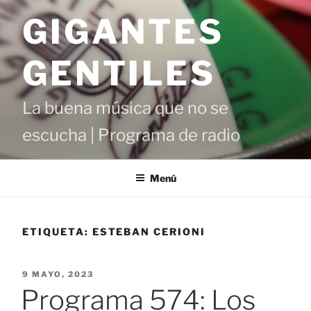
Saltar
GIGANTES
al
contenido
GENTILES
La buena música que no se
escucha | Programa de radio
Menú
ETIQUETA:
ESTEBAN CERIONI
PUBLICADO
9 MAYO, 2023
EL
Programa 574: Los