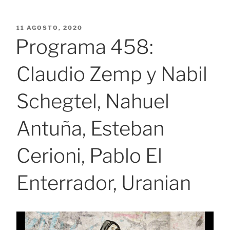
PUBLICADO
11 AGOSTO, 2020
EL
Programa 458:
Claudio Zemp y Nabil
Schegtel, Nahuel
Antuña, Esteban
Cerioni, Pablo El
Enterrador, Uranian