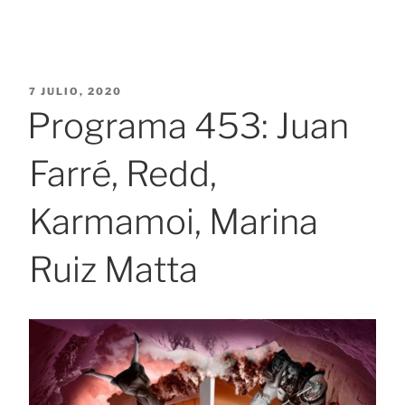
PUBLICADO
7 JULIO, 2020
EL
Programa 453: Juan
Farré, Redd,
Karmamoi, Marina
Ruiz Matta