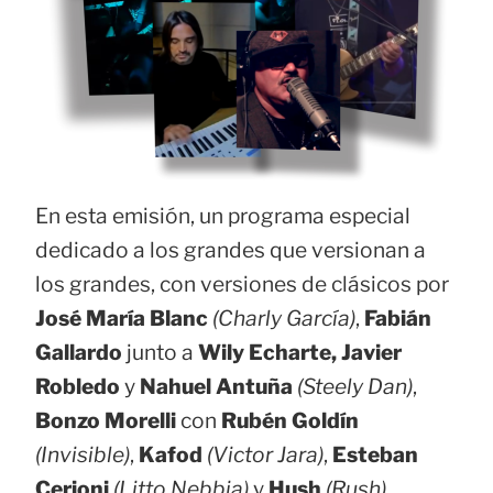
En esta emisión, un programa especial
dedicado a los grandes que versionan a
los grandes, con versiones de clásicos por
José María Blanc
(Charly García)
,
Fabián
Gallardo
junto a
Wily Echarte, Javier
Robledo
y
Nahuel Antuña
(Steely Dan)
,
Bonzo Morelli
con
Rubén Goldín
(Invisible)
,
Kafod
(Victor Jara)
,
Esteban
Cerioni
(Litto Nebbia)
y
Hush
(Rush)
.