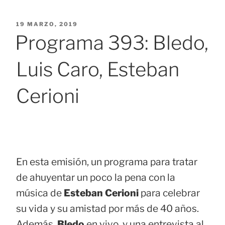
PUBLICADO
19 MARZO, 2019
EL
Programa 393: Bledo,
Luis Caro, Esteban
Cerioni
En esta emisión, un programa para tratar
de ahuyentar un poco la pena con la
música de
Esteban Cerioni
para celebrar
su vida y su amistad por más de 40 años.
Además,
Bledo
en vivo, y una entrevista al