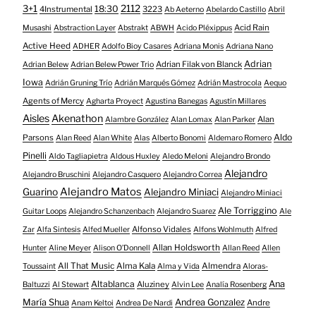
3+1
2112
18:30
4Instrumental
3223
Ab Aeterno
Abelardo Castillo
Abril
Acid Rain
Musashi
Abstraction Layer
Abstrakt
ABWH
Acido Pléxippus
Active Heed
ADHER
Adolfo Bioy Casares
Adriana Monis
Adriana Nano
Adrian
Adrian Filak von Blanck
Adrian Belew
Adrian Belew Power Trio
Iowa
Adrián Gruning Trío
Adrián Marqués Gómez
Adrián Mastrocola
Aequo
Agents of Mercy
Agharta Proyect
Agustina Banegas
Agustín Millares
Aisles
Akenathon
Alan
Alambre González
Alan Lomax
Alan Parker
Aldo
Parsons
Alan Reed
Alan White
Alas
Alberto Bonomi
Aldemaro Romero
Pinelli
Aldo Tagliapietra
Aldous Huxley
Aledo Meloni
Alejandro Brondo
Alejandro
Alejandro Bruschini
Alejandro Casquero
Alejandro Correa
Alejandro Matos
Guarino
Alejandro Miniaci
Alejandro Miniaci
Ale Torriggino
Guitar Loops
Alejandro Schanzenbach
Alejandro Suarez
Ale
Alfonso Vidales
Zar
Alfa Sintesis
Alfed Mueller
Alfons Wohlmuth
Alfred
Allan Holdsworth
Hunter
Aline Meyer
Alison O​’​Donnell
Allan Reed
Allen
All That Music
Alma Kala
Almendra
Toussaint
Alma y Vida
Aloras-
Altablanca
Ana
Aluziney
Baltuzzi
Al Stewart
Alvin Lee
Analía Rosenberg
María Shua
Andrea Gonzalez
Andre
Anam Keltoi
Andrea De Nardi