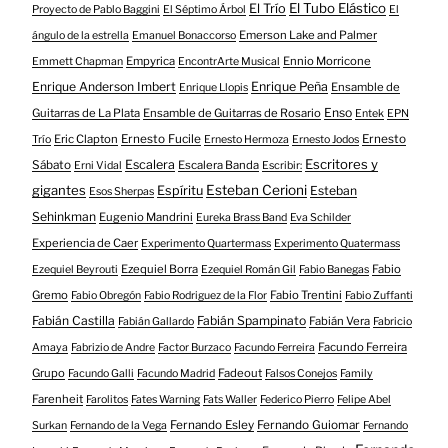
El Tubo Elástico
El Trío
Proyecto de Pablo Baggini
El Séptimo Árbol
El
Emerson Lake and Palmer
ángulo de la estrella
Emanuel Bonaccorso
Empyrica
Ennio Morricone
Emmett Chapman
EncontrArte Musical
Enrique Anderson Imbert
Enrique Peña
Ensamble de
Enrique Llopis
Enso
Guitarras de La Plata
Ensamble de Guitarras de Rosario
Entek
EPN
Eric Clapton
Ernesto Fucile
Ernesto
Trío
Ernesto Hermoza
Ernesto Jodos
Escritores y
Escalera
Sábato
Escalera Banda
Erni Vidal
Escribir:
gigantes
Esteban Cerioni
Espíritu
Esteban
Esos Sherpas
Sehinkman
Eugenio Mandrini
Eureka Brass Band
Eva Schilder
Experiencia de Caer
Experimento Quartermass
Experimento Quatermass
Ezequiel Borra
Fabio
Ezequiel Beyrouti
Ezequiel Román Gil
Fabio Banegas
Gremo
Fabio Trentini
Fabio Obregón
Fabio Rodriguez de la Flor
Fabio Zuffanti
Fabián Castilla
Fabián Spampinato
Fabián Vera
Fabián Gallardo
Fabricio
Facundo Ferreira
Amaya
Fabrizio de Andre
Factor Burzaco
Facundo Ferreira
Grupo
Fadeout
Facundo Galli
Facundo Madrid
Falsos Conejos
Family
Farenheit
Farolitos
Fates Warning
Fats Waller
Federico Pierro
Felipe Abel
Fernando Esley
Fernando Guiomar
Surkan
Fernando de la Vega
Fernando