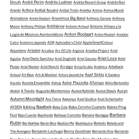
André Perim
Andrés Ludmer
Dinuth
Andrés Rexach Group
Andrés Ruiz
Anfora
Anibal Acuaro
Anenbi
Anibal Troilo
Anielka
Anima
Anima Mundi
Animatone
Anonimus Big Band
Annie Haslam
Anthony Garone
Anthony
Antihéroe
Antonio Viñayo y la
Moore
Anthony Phillips
Antonin Artaud
Anton Roolaart
Logia de Músicos Asintomáticos
Anton Roolart
Anublar
AppleSmellColour
Cetro
Anónimo Japonés
AOR
Aphrodite's Child
Aquelarre
Arbatel
Arcabuz
Arc Of Life
Argovia
Ariadna Project
Ariel
Ariel Loza
Ariel Darío Sanchez
Ariel
Aguilar
Ariel Dogliotti
Ariel Gayoso
Pozzo
Arraigo
Artattack
Ariel Ranieri
Ariel Ronchi
Arroyito dúo
Arsénica
Asaf Sirkis
Artaud
Art Bear
Arti & Mestieri
Arturo Jauretche
A Saidera
Astor Piazzolla
Asceta Ensamble
ATempo
Asceta
Ashraj
Atilio Bertorello
Auryn
A Través
Augusto Monterroso
Aurea Hybride
Aurea Stasis
Atolón
Autumn Moonlight
Ave Tierra
Awkanya
Axel Giudice
Axel Scheinsohn
Baalbek
AYDEN
Babu Cerviño Cuarteto
Baires Prog
B.B.King
Baba Zula
Barbara
Fest
Banana
Bajo Cuerda
Bajofondo
Baltasar Comotto
Bandgap
Rubin
Beledo
Bar Kokhba
Barón Biza
Bastian Per
Beatlejuice
Beledo and
Benjamin Lechuga
Benny Goodman
The Avengers
Bernardo Alza
Bernardo