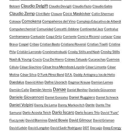
Claudio Delgift
Bolzani
Claudio Devigili
Claudio Fazio
Claudio Gabis
Claudio Zemp
Coco Maskivker
Clint Bahr
Closure
Collin Sherman
Comokena
Compañeros del Vino
Colosos
Complejo Educativo de Alberdi
Computerchemist
Comunidad
Concetti-Oddone
Continental Jazz
Contraluz
Contramarea
Corsi e Ricorsi
Contusión
Coqui Ortiz
Corriente
cortazar
Cosa
Brava
Cospel
Cribas
Cristian Basto
Cristiano Roversii
Cristian Tiselli
Cristina
Crosby Stills
Piña
Cristián Larrondo
Cronómetrobudú
Crosby Stills and Nash
Nash & Young
Cuervos
Crucis
Cruz De Hierro
Cráneo Tatuado
Cucarachas
César Inca Mendoza Loyola
Célula
César Giachino
César Limonta
César
Molina
César Silva
D'Funk Pérez Band
D.F.A.
Daddy Antogna y los de Helio
Daedalus
Dafne Usorach
Daevid Allen
Dagmar Krause
Damian Lemes
Danae
Damián Vernis
Damián Calle
Daniel Benitez
Daniele Giovannon
Daniele Giovannoni
Daniel Ruggiero
Daniel Gonzalez
Daniel Schneck
Daniel Volpini
Dante
Danny De Lema
Danny Markovitch
Dante The
Darío Íscaro
Darío Acosta Teich
Darío Íscaro Trío
Samurai
David "Fuze"
David Bowie
David Gilmour
Fiuczynski
David Blamires
David Grisman
David Lebón
David Longdon
David Sadir Rodriguez
DDT
Decuajo
Deep Energy