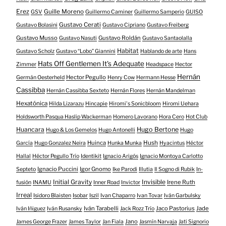
Erez
Guille Moreno
GSV
Guillermo Caminer
Guillermo Samperio
GUISO
Gustavo Cerati
Gustavo Bolasini
Gustavo Cipriano
Gustavo Freiberg
Gustavo Musso
Gustavo Roldán
Gustavo Nasuti
Gustavo Santaolalla
Habitat
Gustavo Scholz
Gustavo “Lobo” Giannini
Hablando de arte
Hans
Hats Off Gentlemen It's Adequate
Zimmer
Headspace
Hector
Hernán
Hector Pegullo
Germán Oesterheld
Henry Cow
Hermann Hesse
Cassibba
Hernán Cassibba Sexteto
Hernán Flores
Hernán Mandelman
Hexatónica
Hilda Lizarazu
Hincapie
Hiromi's Sonicbloom
Hiromi Uehara
Holdsworth Pasqua Haslip Wackerman
Homero Lavorano
Hora Cero
Hot Club
Huancara
Hugo Bertone
Hugo & Los Gemelos
Hugo Antonelli
Hugo
Huinca
Hush
García
Hugo Gonzalez Neira
Hunka Munka
Hyacintus
Héctor
Hallal
Héctor Pegullo Trío
Identikit
Ignacio Arigós
Ignacio Montoya Carlotto
Ignacio Puccini
Igor Gnomo
Septeto
Ike Parodi
Illutia
Il Sogno di Rubik
In-
Initial Gravity
Invisible
Irene Ruth
fusión
INAMU
Inner Road
Invictor
Irreal
Isidoro Blaisten
Isobar
Iszil
Ivan Chaparro
Ivan Tovar
Iván Garbulsky
Iván Tarabelli
Jaco Pastorius
Jade
Iván Iñiguez
Iván Rusansky
Jack Rozz Trío
Jano
James George Frazer
James Taylor
Jan Fiala
Jasmín Narvaja
Jati Signorio