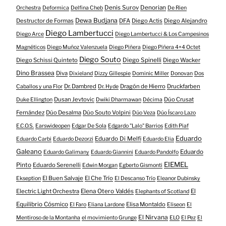
Denis Surov
Denorian
Orchestra
Deformica
Delfina Cheb
De Rien
Dewa Budjana
Destructor de Formas
DFA
Diego Actis
Diego Alejandro
Diego Lambertucci
Diego Arce
Diego Lambertucci & Los Campesinos
Magnéticos
Diego Muñoz Valenzuela
Diego Piñera
Diego Piñera 4+4 Octet
Diego Souto
Diego Schissi Quinteto
Diego Spinelli
Diego Wacker
Dino Brassea
Diva
Dixieland
Dizzy Gillespie
Dominic Miller
Donovan
Dos
Dr. Dambred
Dragón de Hierro
Druckfarben
Caballos y una Flor
Dr. Hyde
Dusan Jevtovic
Dúo Crusat
Duke Ellington
Dwiki Dharmawan
Décima
Fernández
Dúo Desalma
Dúo Souto Volpini
Dúo Veza
Dúo Íscaro Lazo
E.C.O.S.
Earswideopen
Edgar De Sola
Edgardo "Lalo" Barrios
Edith Piaf
Eduardo
Eduardo Di Melfi
Eduardo Carbi
Eduardo Dezorzi
Eduardo Elia
Galeano
Eduardo
Eduardo Galimany
Eduardo Giannini
Eduardo Pandolfo
EIEMEL
Pinto
Eduardo Serenelli
Edwin Morgan
Egberto Gismonti
El Buen Salvaje
El Che Trío
Ekseption
El Descanso Trío
Eleanor Dubinsky
Electric Light Orchestra
Elena Otero Valdés
El
Elephants of Scotland
Equilibrio Cósmico
Elisa Montaldo
El Faro
Eliana Lardone
Eliseon
El
El Nirvana
Mentiroso de la Montanha
el movimiento Grunge
ELO
El Pez
El