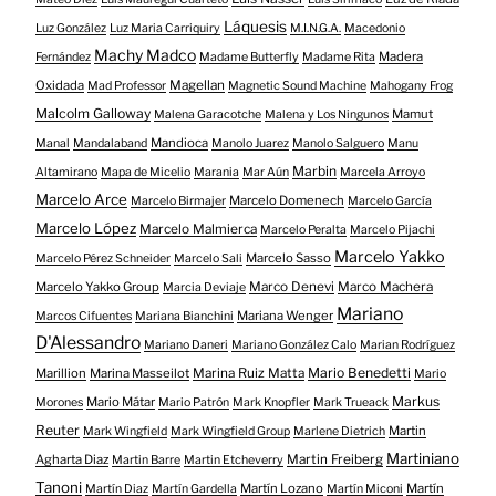
Láquesis
Luz González
Luz Maria Carriquiry
M.I.N.G.A.
Macedonio
Machy Madco
Madera
Fernández
Madame Butterfly
Madame Rita
Oxidada
Magellan
Mad Professor
Magnetic Sound Machine
Mahogany Frog
Malcolm Galloway
Mamut
Malena Garacotche
Malena y Los Ningunos
Mandioca
Manal
Mandalaband
Manolo Juarez
Manolo Salguero
Manu
Marbin
Altamirano
Mapa de Micelio
Marania
Mar Aún
Marcela Arroyo
Marcelo Arce
Marcelo Domenech
Marcelo Birmajer
Marcelo García
Marcelo López
Marcelo Malmierca
Marcelo Peralta
Marcelo Pijachi
Marcelo Yakko
Marcelo Sasso
Marcelo Pérez Schneider
Marcelo Sali
Marcelo Yakko Group
Marco Denevi
Marco Machera
Marcia Deviaje
Mariano
Mariana Wenger
Marcos Cifuentes
Mariana Bianchini
D'Alessandro
Mariano Daneri
Mariano González Calo
Marian Rodríguez
Mario Benedetti
Marillion
Marina Masseilot
Marina Ruiz Matta
Mario
Markus
Mario Mátar
Morones
Mario Patrón
Mark Knopfler
Mark Trueack
Reuter
Martin
Mark Wingfield
Mark Wingfield Group
Marlene Dietrich
Martiniano
Agharta Diaz
Martin Freiberg
Martin Barre
Martin Etcheverry
Tanoni
Martín Lozano
Martín
Martín Diaz
Martín Gardella
Martín Miconi