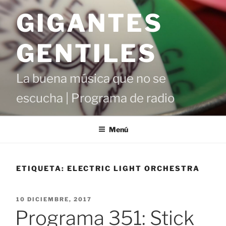
Saltar
GIGANTES
al
contenido
GENTILES
La buena música que no se
escucha | Programa de radio
Menú
ETIQUETA:
ELECTRIC LIGHT ORCHESTRA
PUBLICADO
10 DICIEMBRE, 2017
EL
Programa 351: Stick