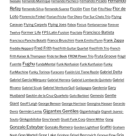
Fernando
Fernando Picado
Iwasaki
Fernando Manrique
Fernando Pacheco
Refay
Flor de
Ficción
Fion
Fernando Silva
Fernando Suarez
Fish
Fito Páez
Loto
Florencio Finkel
Flying
Florian Fricke
Flor Otero
Flor Sur Chelo Trío
Caravan
Flying Carpets
Flying Joes
Focus
Fobos
Fontanarrosa
Forever
Francisco Batista
Former Life
FPS Latin Fusion
Twelve
Fractale
Franco Bruschini
Frank Zappa
Francisco Pancho Bolatti
Frank Emilio Flynn
Fred Frith
Freddie Keppard
Fred Frith Guitar Quartet
Fred Frith Trio
French
Fruta Groove
Frith Kaiser & Thompson
Frido ter Beek
FROM Power Trío
Frágil
Fughu
Fuente
FundaMental
Funk Konfusion
Funk Kunfusion
Funky
Gabriel Delta
FunMachine
Funky Torinos
Furacero
Fusión Ud. Tiene Razón
Gabriel García Márquez
Gabriel
Gabriel Herrera
Gabriel Lombardo Quinteto
Gary
Rivano
Gabriel Ventura Gulí
Gardenia
Gabriel Sivak
Galápagos
Husband
Gentle
Gastón de la Cruz Quarteto
Genesis
Gato Barbieri
Giant
Geoff Leigh
George Benson
George Harrison
Georgina Hassan
Gerardo
Gigantes Gentiles
Germán Lema.
Gigantología
Deniz
Gignoli-Juarez-
Ginkgobiloba
Souto
Gino Vanelli
Giusti Funk Corp
Glenn Miller
Gong
Gonzalo Esteybar
Gonzalo Romero
Graffiti
Gordon Lightfoot
Graham
Gría
Gran Martell
Greg Lake
Grisel Bercovich
Nash
Griphon
Groove Flow