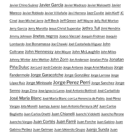
Javier García
Javier
Javier Chino Suárez
Javier Madrazo
Javier Malosetti
Mareco
Jazz Cuvée
Javier Robledo
Javier Villafañe
Javi Herrera
Jaén Kieff
JC
Jeff Beck
Jeff Green
Cinel
Jean Michel Jarre
Jeff Wayne
Jelly Roll Morton
Jethro Tull
Jimi Hendrix
Jerry Garcia
Jerry Marotta
Jesus Christ Superstar
Jinetes negros
Joaco Vaccari
Jimmy Johnson
Joaquín Fridman
Joaquín
Joe Bonamassa
John
Lombardo
Joe Chawki
Joel Castañeda Iñiguez
John Hennessy
Coltrane
John McLaughlin
John Mayer
John Miles
John Zorn
Jonatan
Johnny Winter
John Wetton
Jon Anderson
Jonatan Piña
Piña Duluc
Jorge
Jon Lord
Jordi Cebrián
Jorge Antares
Jorge Ariel Madrazo
Jorge Garacotche
Fandermole
Jorge González
Jorge Larrosa
Jorge
Jorge Perez Perri
Jorge Minissale
Jorge Sanchez
Jorge
López Ruiz
Senno
Jorge Zima
Jose Ignacio Lares
José Antonio Bottiroli
José Carballido
José María Blanc
José María Blanc con La Herencia de Pablo.
José Pérez
Vargas
Jota Morelli
Juampy Juarez
Juan Antonio Ferreyra JAF
Juan Carlos
Juan Chianelli
Baglietto
Juan Carlos Onetti
Juanchi Vidoletti
Juancho Perone
Juan Farré
Juan Cortés
Juan Forche
Juan
Juancho Vargas
Juan Gabino
Juanjo Sunda
Gabino Peláez
Juan Gelman
Juan Izkierdo Grupo
Juan