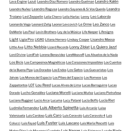
Leandro Kalén
Lava Engine
Lazuli
Leandro Diaz Romero
Leandro Guelman
Leandro Ragusa
Leandro
Leandro Nuñez
Leandro Sayanes & Si Vos Querés
Troiano
Led Zeppelin
Leo Laborda
Leila Cherro
Leila Harlac
Lenny
Le Orme
Leo Zanco
Leonardo Vega
Leonard Zelig
Leonor Levcovich
Les
Lifesigns
DeMerle
Les Paul
Levin Brothers
Ley de la Música
Life Keeper
Light
Ligia Piro
Lisandro Massa
LIGRO
Liliana Herrero
Lindsay Cooper
Litto Nebbia
Lonny Ziblat
Lo Quiero Jazz!
Little Axe
Lizard Records
Lord Divine
LordFish
Lorena Benavidez
LoreWeaveR
Los Abuelos de la Nada
Los Bicis
Los Campesinos Magnéticos
Los Corazones Imposibles
Los Cuentos
Los Gatos
Los
de la Buena Pipa
Los Dorados
Los Endos
Los Guevaristas
Jaivas
Los Monos del Espacio
Los Pibes del Espacio
Los Romeos
Los
LOT
Lou Reed
Zappatontos
Lucas Alves de Lima
Lucas Barraguirre
Lucas
Lucho González
Luciana Morelli
Dorado
Luciano Muñoz
Luciano Pietrafesa
Lucía Riet
Luciano Ruggieri
Lucio Arce
Lucuma
Lucy Patané
Lucía Boffo
Luis Alberto Spinetta
Ludmila Fernandez
Luis Arcaráz
Luisa
Luis Caro
Valenzuela
Luis Cardoso
Luis Ceravolo
Luis Ceravolo 4
Luis
Luis Fuster
Luis Lascano
Colucci
Luis Fayad
Luis María Pescetti
Luis
Luis Nasser
Luz de Riada
Mateo Díez
Luis Mauregui Cuarteto
Luis Sirimaco