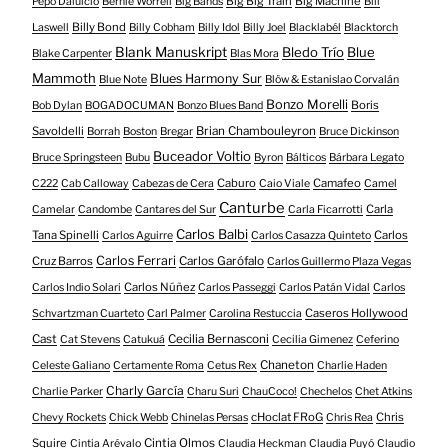
Big Big Train
Big Machine
Pepo Daluicio
Bernie Worrell
Big Bands
Bill
Billy Bond
Laswell
Billy Cobham
Billy Idol
Billy Joel
Blacklabél
Blacktorch
Blank Manuskript
Bledo Trío
Blue
Blake Carpenter
Blas Mora
Mammoth
Blues Harmony Sur
Blue Note
Blöw & Estanislao Corvalán
Bonzo Morelli
Boris
Bob Dylan
BOGADOCUMAN
Bonzo Blues Band
Savoldelli
Brian Chambouleyron
Borrah
Boston
Bregar
Bruce Dickinson
Buceador Voltio
Bruce Springsteen
Bubu
Byron
Bálticos
Bárbara Legato
Caburo
Camafeo
C222
Cab Calloway
Cabezas de Cera
Caio Viale
Camel
Canturbe
Carla
Camelar
Candombe
Cantares del Sur
Carla Ficarrotti
Carlos Balbi
Tana Spinelli
Carlos
Carlos Aguirre
Carlos Casazza Quinteto
Carlos Ferrari
Cruz Barros
Carlos Garófalo
Carlos Guillermo Plaza Vegas
Carlos Núñez
Carlos Indio Solari
Carlos Passeggi
Carlos Patán Vidal
Carlos
Caseros Hollywood
Schvartzman Cuarteto
Carl Palmer
Carolina Restuccia
Cast
Cecilia Bernasconi
Cat Stevens
Catukuá
Cecilia Gimenez
Ceferino
Chaneton
Celeste Galiano
Certamente Roma
Cetus Rex
Charlie Haden
Charly García
Charlie Parker
Charu Suri
ChauCoco!
Chechelos
Chet Atkins
cHoclat FRoG
Chris
Chevy Rockets
Chick Webb
Chinelas Persas
Chris Rea
Squire
Cintia Olmos
Cintia Arévalo
Claudia Heckman
Claudia Puyó
Claudio