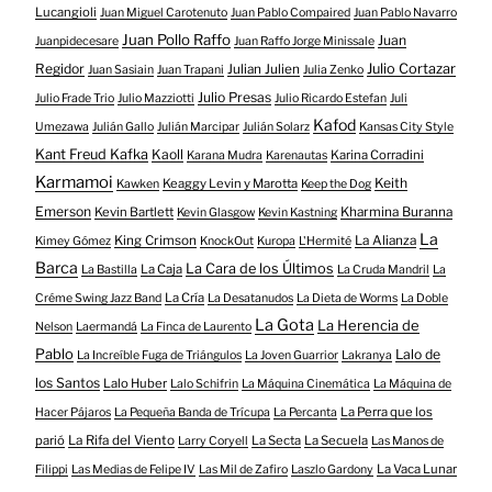
Lucangioli
Juan Miguel Carotenuto
Juan Pablo Compaired
Juan Pablo Navarro
Juan Pollo Raffo
Juan
Juanpidecesare
Juan Raffo Jorge Minissale
Regidor
Julio Cortazar
Julian Julien
Juan Sasiain
Juan Trapani
Julia Zenko
Julio Presas
Julio Frade Trio
Julio Mazziotti
Julio Ricardo Estefan
Juli
Kafod
Umezawa
Julián Gallo
Julián Marcipar
Julián Solarz
Kansas City Style
Kant Freud Kafka
Kaoll
Karina Corradini
Karana Mudra
Karenautas
Karmamoi
Keith
Keaggy Levin y Marotta
Kawken
Keep the Dog
Emerson
Kevin Bartlett
Kharmina Buranna
Kevin Glasgow
Kevin Kastning
La
King Crimson
La Alianza
Kimey Gómez
KnockOut
Kuropa
L'Hermité
Barca
La Cara de los Últimos
La Caja
La Bastilla
La Cruda Mandril
La
La Cría
Créme Swing Jazz Band
La Desatanudos
La Dieta de Worms
La Doble
La Gota
La Herencia de
Nelson
Laermandá
La Finca de Laurento
Pablo
Lalo de
La Increíble Fuga de Triángulos
La Joven Guarrior
Lakranya
los Santos
Lalo Huber
Lalo Schifrin
La Máquina Cinemática
La Máquina de
La Perra que los
Hacer Pájaros
La Pequeña Banda de Trícupa
La Percanta
parió
La Rifa del Viento
La Secta
La Secuela
Larry Coryell
Las Manos de
La Vaca Lunar
Filippi
Las Medias de Felipe IV
Las Mil de Zafiro
Laszlo Gardony