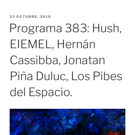
PUBLICADO
23 OCTUBRE, 2018
EL
Programa 383: Hush,
EIEMEL, Hernán
Cassibba, Jonatan
Piña Duluc, Los Pibes
del Espacio.