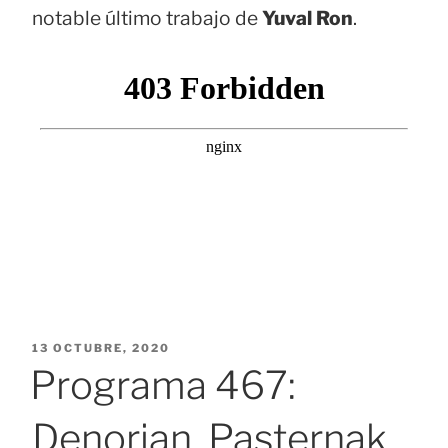
notable último trabajo de
Yuval Ron
.
PUBLICADO
13 OCTUBRE, 2020
EL
Programa 467:
Denorian, Pasternak,