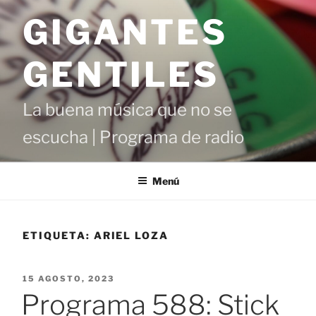
Saltar
GIGANTES
al
contenido
GENTILES
La buena música que no se
escucha | Programa de radio
Menú
ETIQUETA:
ARIEL LOZA
PUBLICADO
15 AGOSTO, 2023
EL
Programa 588: Stick