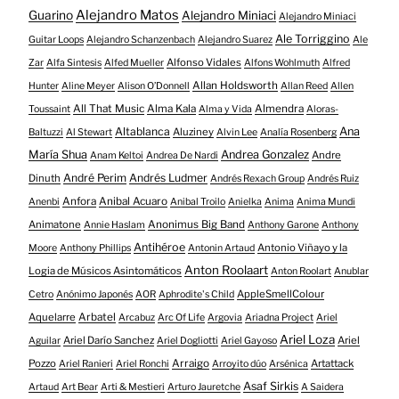
Alejandro Matos
Guarino
Alejandro Miniaci
Alejandro Miniaci
Ale Torriggino
Guitar Loops
Alejandro Schanzenbach
Alejandro Suarez
Ale
Alfonso Vidales
Zar
Alfa Sintesis
Alfed Mueller
Alfons Wohlmuth
Alfred
Allan Holdsworth
Hunter
Aline Meyer
Alison O​’​Donnell
Allan Reed
Allen
All That Music
Alma Kala
Almendra
Toussaint
Alma y Vida
Aloras-
Altablanca
Ana
Aluziney
Baltuzzi
Al Stewart
Alvin Lee
Analía Rosenberg
María Shua
Andrea Gonzalez
Andre
Anam Keltoi
Andrea De Nardi
André Perim
Andrés Ludmer
Dinuth
Andrés Rexach Group
Andrés Ruiz
Anfora
Anibal Acuaro
Anenbi
Anibal Troilo
Anielka
Anima
Anima Mundi
Animatone
Anonimus Big Band
Annie Haslam
Anthony Garone
Anthony
Antihéroe
Antonio Viñayo y la
Moore
Anthony Phillips
Antonin Artaud
Anton Roolaart
Logia de Músicos Asintomáticos
Anton Roolart
Anublar
AppleSmellColour
Cetro
Anónimo Japonés
AOR
Aphrodite's Child
Aquelarre
Arbatel
Arcabuz
Arc Of Life
Argovia
Ariadna Project
Ariel
Ariel Loza
Ariel Darío Sanchez
Ariel
Aguilar
Ariel Dogliotti
Ariel Gayoso
Pozzo
Arraigo
Artattack
Ariel Ranieri
Ariel Ronchi
Arroyito dúo
Arsénica
Asaf Sirkis
Artaud
Art Bear
Arti & Mestieri
Arturo Jauretche
A Saidera