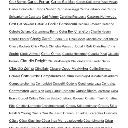
Carlos Ferrari
Cruz Barros
Carlos Garófalo
Carlos Guillermo Plaza Vegas
Carlos Núñez
Carlos Indio Solari
Carlos Passeggi
Carlos Patán Vidal
Carlos
Caseros Hollywood
Schvartzman Cuarteto
Carl Palmer
Carolina Restuccia
Cast
Cecilia Bernasconi
Cat Stevens
Catukuá
Cecilia Gimenez
Ceferino
Chaneton
Celeste Galiano
Certamente Roma
Cetus Rex
Charlie Haden
Charly García
Charlie Parker
Charu Suri
ChauCoco!
Chechelos
Chet Atkins
cHoclat FRoG
Chris
Chevy Rockets
Chick Webb
Chinelas Persas
Chris Rea
Squire
Cintia Olmos
Cintia Arévalo
Claudia Heckman
Claudia Puyó
Claudio
Claudio Delgift
Bolzani
Claudio Devigili
Claudio Fazio
Claudio Gabis
Claudio Zemp
Coco Maskivker
Clint Bahr
Closure
Collin Sherman
Comokena
Compañeros del Vino
Colosos
Complejo Educativo de Alberdi
Computerchemist
Comunidad
Concetti-Oddone
Continental Jazz
Contraluz
Contramarea
Corsi e Ricorsi
Contusión
Coqui Ortiz
Corriente
cortazar
Cosa
Brava
Cospel
Cribas
Cristian Basto
Cristiano Roversii
Cristian Tiselli
Cristina
Crosby Stills
Piña
Cristián Larrondo
Cronómetrobudú
Crosby Stills and Nash
Nash & Young
Cuervos
Crucis
Cruz De Hierro
Cráneo Tatuado
Cucarachas
César Inca Mendoza Loyola
Célula
César Giachino
César Limonta
César