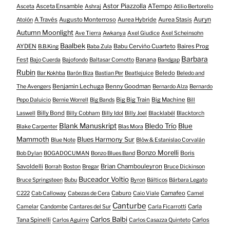
Astor Piazzolla
Asceta Ensamble
ATempo
Asceta
Ashraj
Atilio Bertorello
Auryn
A Través
Augusto Monterroso
Aurea Hybride
Aurea Stasis
Atolón
Autumn Moonlight
Ave Tierra
Awkanya
Axel Giudice
Axel Scheinsohn
Baalbek
AYDEN
Babu Cerviño Cuarteto
Baires Prog
B.B.King
Baba Zula
Barbara
Fest
Banana
Bajo Cuerda
Bajofondo
Baltasar Comotto
Bandgap
Rubin
Beledo
Bar Kokhba
Barón Biza
Bastian Per
Beatlejuice
Beledo and
Benjamin Lechuga
Benny Goodman
The Avengers
Bernardo Alza
Bernardo
Big Big Train
Big Machine
Pepo Daluicio
Bernie Worrell
Big Bands
Bill
Billy Bond
Laswell
Billy Cobham
Billy Idol
Billy Joel
Blacklabél
Blacktorch
Blank Manuskript
Bledo Trío
Blue
Blake Carpenter
Blas Mora
Mammoth
Blues Harmony Sur
Blue Note
Blöw & Estanislao Corvalán
Bonzo Morelli
Boris
Bob Dylan
BOGADOCUMAN
Bonzo Blues Band
Savoldelli
Brian Chambouleyron
Borrah
Boston
Bregar
Bruce Dickinson
Buceador Voltio
Bruce Springsteen
Bubu
Byron
Bálticos
Bárbara Legato
Caburo
Camafeo
C222
Cab Calloway
Cabezas de Cera
Caio Viale
Camel
Canturbe
Carla
Camelar
Candombe
Cantares del Sur
Carla Ficarrotti
Carlos Balbi
Tana Spinelli
Carlos
Carlos Aguirre
Carlos Casazza Quinteto