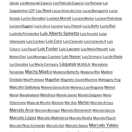
Jaivas
Los Monos del Espacio
Los Pibes del Espacio
Los Romeos
Los
LOT
Lou Reed
Zappatontos
Lucas Alves de Lima
Lucas Barraguirre
Lucas
Lucho González
Luciana Morelli
Dorado
Luciano Muñoz
Luciano Pietrafesa
Lucía Riet
Luciano Ruggieri
Lucio Arce
Lucuma
Lucy Patané
Lucía Boffo
Luis Alberto Spinetta
Ludmila Fernandez
Luis Arcaráz
Luisa
Luis Caro
Valenzuela
Luis Cardoso
Luis Ceravolo
Luis Ceravolo 4
Luis
Luis Fuster
Luis Lascano
Colucci
Luis Fayad
Luis María Pescetti
Luis
Luis Nasser
Luz de Riada
Mateo Díez
Luis Mauregui Cuarteto
Luis Sirimaco
Láquesis
Luz González
Luz Maria Carriquiry
M.I.N.G.A.
Macedonio
Machy Madco
Madera
Fernández
Madame Butterfly
Madame Rita
Oxidada
Magellan
Mad Professor
Magnetic Sound Machine
Mahogany Frog
Malcolm Galloway
Mamut
Malena Garacotche
Malena y Los Ningunos
Mandioca
Manal
Mandalaband
Manolo Juarez
Manolo Salguero
Manu
Marbin
Altamirano
Mapa de Micelio
Marania
Mar Aún
Marcela Arroyo
Marcelo Arce
Marcelo Domenech
Marcelo Birmajer
Marcelo García
Marcelo López
Marcelo Malmierca
Marcelo Peralta
Marcelo Pijachi
Marcelo Yakko
Marcelo Sasso
Marcelo Pérez Schneider
Marcelo Sali