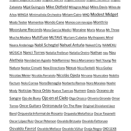
Mike Oldfield
Mijal Guinguis
Miles Davis
Zabaleta
Milagros Majó
Miles de
Modest Midget
Miriam Cairo
Años
MINGA
Minimalista Orchestra
MKQ
Mondo Cane
Monttrio
Modo Tester
Momentos
Monos con navajas
MoonJune Records
Moraine
Mora Garcia Medici
Moris
Morus
Mr. Three
MultiFuse
MUTAVE
Mucha Madera
Myriam Cubelos
Mythopoeic Mind
Nabil Schegtel
Nahuel Antuña
Naara Andariega
Naked City
NAMEKU
Nanci Torres
Nau
Nathan
MÚSICA
Natalia Freibrun
Natalia Oreiro
nau
Aletheia
Ne
Navidad en Agosto
NdeRamirez
Neco Marcenaro
Neil Young
Nexus
Natura
Nestor Cimatti
New Directions
Nico Fantelli
Nico Goñez
Nicolás Ojeda
Nicolas Meier
Nicolás Ferraiolo
Nirvana
Niuncobre
Nobilis
Nora Benaglia
Factum
Nolo Correa
Norberto Ramos
Noro Morales
Noshir
Nova Orbis
Noticias
Numen
Oasis
Oceano de
Mody
Nueve Tuercas
Ojo en el Cielo
Sangre
Ojo de Buey
Olga Orozco
Oliverio Girondo
Omar
Onironauta
Once Guitars
On The Raw
Torres
Original Dixieland Jazz
Orquesta Informal de Rosario
Band
Orquesta Metafísica
Oscar Fasanelli
Oscar López Ruiz
Oscar Peterson
Osvaldo Brizuela
Osvaldo Fattoruso
Osvaldo Favrot
Osvaldo Mellace
Osvaldo Vülluz
Oveja Negra
OXO 11X8