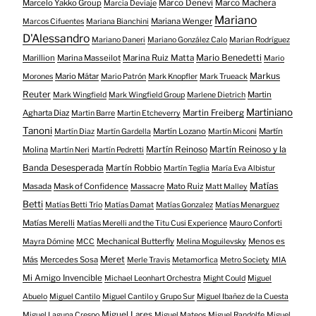
Marcelo Yakko Group
Marco Denevi
Marco Machera
Marcia Deviaje
Mariano
Mariana Wenger
Marcos Cifuentes
Mariana Bianchini
D'Alessandro
Mariano Daneri
Mariano González Calo
Marian Rodríguez
Mario Benedetti
Marillion
Marina Masseilot
Marina Ruiz Matta
Mario
Markus
Mario Mátar
Morones
Mario Patrón
Mark Knopfler
Mark Trueack
Reuter
Martin
Mark Wingfield
Mark Wingfield Group
Marlene Dietrich
Martiniano
Agharta Diaz
Martin Freiberg
Martin Barre
Martin Etcheverry
Tanoni
Martín Lozano
Martín
Martín Diaz
Martín Gardella
Martín Miconi
Martín Reinoso
Martín Reinoso y la
Molina
Martín Neri
Martín Pedretti
Banda Desesperada
Martín Robbio
Martín Teglia
María Eva Albistur
Matías
Masada
Mask of Confidence
Mato Ruiz
Massacre
Matt Malley
Betti
Matías Betti Trío
Matías Damat
Matías Gonzalez
Matías Menarguez
Matías Merelli
Matías Merelli and the Titu Cusi Experience
Mauro Conforti
Mechanical Butterfly
Menos es
Mayra Dómine
MCC
Melina Moguilevsky
Meret
Más
Mercedes Sosa
Merle Travis
Metamorfica
Metro Society
MIA
Mi Amigo Invencible
Michael Leonhart Orchestra
Might Could
Miguel
Abuelo
Miguel Cantilo
Miguel Cantilo y Grupo Sur
Miguel Ibañez de la Cuesta
Miguel Lares
Miguel Laguna Crespo
Miguel Mateos
Miguel Randolfe
Miguel