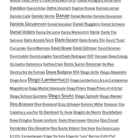
Molina
César Silva
D'Funk Pérez Band
D.F.A.
Daddy Antogna y los de Helio
Daedalus
Dafne Usorach
Daevid Allen
Dagmar Krause
Damian Lemes
Danae
Damián Vernis
Damián Calle
Daniel Benitez
Daniele Giovannon
Daniele Giovannoni
Daniel Ruggiero
Daniel Gonzalez
Daniel Schneck
Daniel Volpini
Dante
Danny De Lema
Danny Markovitch
Dante The
Darío Íscaro
Darío Acosta Teich
Darío Íscaro Trío
Samurai
David "Fuze"
David Bowie
David Gilmour
Fiuczynski
David Blamires
David Grisman
David Lebón
David Longdon
David Sadir Rodriguez
DDT
Decuajo
Deep Energy
Denis Surov
Denorian
Orchestra
Deformica
Delfina Cheb
De Rien
Dewa Budjana
Destructor de Formas
DFA
Diego Actis
Diego Alejandro
Diego Lambertucci
Diego Arce
Diego Lambertucci & Los Campesinos
Magnéticos
Diego Muñoz Valenzuela
Diego Piñera
Diego Piñera 4+4 Octet
Diego Souto
Diego Schissi Quinteto
Diego Spinelli
Diego Wacker
Dino Brassea
Diva
Dixieland
Dizzy Gillespie
Dominic Miller
Donovan
Dos
Dr. Dambred
Dragón de Hierro
Druckfarben
Caballos y una Flor
Dr. Hyde
Dusan Jevtovic
Dúo Crusat
Duke Ellington
Dwiki Dharmawan
Décima
Fernández
Dúo Desalma
Dúo Souto Volpini
Dúo Veza
Dúo Íscaro Lazo
E.C.O.S.
Earswideopen
Edgar De Sola
Edgardo "Lalo" Barrios
Edith Piaf