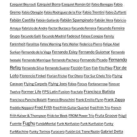
Ezequiel Borra
Fabio
Ezequiel Beyrouti
Ezequiel Román Gil
Fabio Banegas
Gremo
Fabio Trentini
Fabio Obregón
Fabio Rodriguez de la Flor
Fabio Zuffanti
Fabián Castilla
Fabián Spampinato
Fabián Vera
Fabián Gallardo
Fabricio
Facundo Ferreira
Amaya
Fabrizio de Andre
Factor Burzaco
Facundo Ferreira
Grupo
Fadeout
Facundo Galli
Facundo Madrid
Falsos Conejos
Family
Farenheit
Farolitos
Fates Warning
Fats Waller
Federico Pierro
Felipe Abel
Fernando Esley
Fernando Guiomar
Surkan
Fernando de la Vega
Fernando
Fernando
Fernando Picado
Iwasaki
Fernando Manrique
Fernando Pacheco
Refay
Flor de
Ficción
Fion
Fernando Silva
Fernando Suarez
Fish
Fito Páez
Loto
Florencio Finkel
Flying
Florian Fricke
Flor Otero
Flor Sur Chelo Trío
Caravan
Flying Carpets
Flying Joes
Focus
Fobos
Fontanarrosa
Forever
Francisco Batista
Former Life
FPS Latin Fusion
Twelve
Fractale
Franco Bruschini
Frank Zappa
Francisco Pancho Bolatti
Frank Emilio Flynn
Fred Frith
Freddie Keppard
Fred Frith Guitar Quartet
Fred Frith Trio
French
Fruta Groove
Frith Kaiser & Thompson
Frido ter Beek
FROM Power Trío
Frágil
Fughu
Fuente
FundaMental
Funk Konfusion
Funk Kunfusion
Funky
Gabriel Delta
FunMachine
Funky Torinos
Furacero
Fusión Ud. Tiene Razón