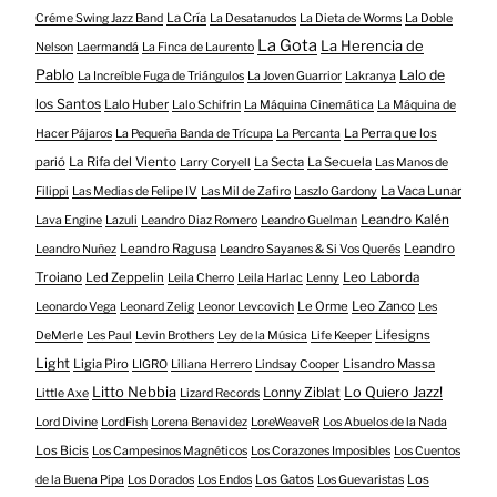
La Cría
Créme Swing Jazz Band
La Desatanudos
La Dieta de Worms
La Doble
La Gota
La Herencia de
Nelson
Laermandá
La Finca de Laurento
Pablo
Lalo de
La Increíble Fuga de Triángulos
La Joven Guarrior
Lakranya
los Santos
Lalo Huber
Lalo Schifrin
La Máquina Cinemática
La Máquina de
La Perra que los
Hacer Pájaros
La Pequeña Banda de Trícupa
La Percanta
parió
La Rifa del Viento
La Secta
La Secuela
Larry Coryell
Las Manos de
La Vaca Lunar
Filippi
Las Medias de Felipe IV
Las Mil de Zafiro
Laszlo Gardony
Leandro Kalén
Lava Engine
Lazuli
Leandro Diaz Romero
Leandro Guelman
Leandro Ragusa
Leandro
Leandro Nuñez
Leandro Sayanes & Si Vos Querés
Troiano
Led Zeppelin
Leo Laborda
Leila Cherro
Leila Harlac
Lenny
Le Orme
Leo Zanco
Leonardo Vega
Leonard Zelig
Leonor Levcovich
Les
Lifesigns
DeMerle
Les Paul
Levin Brothers
Ley de la Música
Life Keeper
Light
Ligia Piro
Lisandro Massa
LIGRO
Liliana Herrero
Lindsay Cooper
Litto Nebbia
Lonny Ziblat
Lo Quiero Jazz!
Little Axe
Lizard Records
Lord Divine
LordFish
Lorena Benavidez
LoreWeaveR
Los Abuelos de la Nada
Los Bicis
Los Campesinos Magnéticos
Los Corazones Imposibles
Los Cuentos
Los Gatos
Los
de la Buena Pipa
Los Dorados
Los Endos
Los Guevaristas