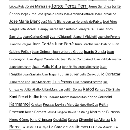
Jorge Perez Perri
Jorge Minissale
Jorge Sanchez
Jorge
López Ruiz
Senno
Jorge Zima
Jose Ignacio Lares
José Antonio Bottiroli
José Carballido
José María Blanc
José María Blanc con La Herencia de Pablo.
José Pérez
Vargas
Jota Morelli
Juampy Juarez
Juan Antonio Ferreyra JAF
Juan Carlos
Juan Chianelli
Baglietto
Juan Carlos Onetti
Juanchi Vidoletti
Juancho Perone
Juan Farré
Juan Cortés
Juan Forche
Juan
Juancho Vargas
Juan Gabino
Juanjo Sunda
Gabino Peláez
Juan Gelman
Juan Izkierdo Grupo
Juan
Lucangioli
Juan Miguel Carotenuto
Juan Pablo Compaired
Juan Pablo Navarro
Juan Pollo Raffo
Juan
Juanpidecesare
Juan Raffo Jorge Minissale
Regidor
Julio Cortazar
Julian Julien
Juan Sasiain
Juan Trapani
Julia Zenko
Julio Presas
Julio Frade Trio
Julio Mazziotti
Julio Ricardo Estefan
Juli
Kafod
Umezawa
Julián Gallo
Julián Marcipar
Julián Solarz
Kansas City Style
Kant Freud Kafka
Kaoll
Karina Corradini
Karana Mudra
Karenautas
Karmamoi
Keith
Keaggy Levin y Marotta
Kawken
Keep the Dog
Emerson
Kevin Bartlett
Kharmina Buranna
Kevin Glasgow
Kevin Kastning
La
King Crimson
La Alianza
Kimey Gómez
KnockOut
Kuropa
L'Hermité
Barca
La Cara de los Últimos
La Caja
La Bastilla
La Cruda Mandril
La