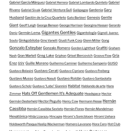
Gabriel García Márquez
Gabriel
Gabriel Herrera
Gabriel Lombardo Quinteto
Gary
Rivano
Gabriel Ventura Gulí
Gardenia
Gabriel Sivak
Galápagos
Husband
Gentle
Gastón de la Cruz Quarteto
Genesis
Gato Barbieri
Giant
Geoff Leigh
George Benson
George Harrison
Georgina Hassan
Gerardo
Gigantes Gentiles
Germán Lema.
Gigantología
Deniz
Gignoli-Juarez-
Ginkgobiloba
Souto
Gino Vanelli
Giusti Funk Corp
Glenn Miller
Gong
Gonzalo Esteybar
Gonzalo Romero
Graffiti
Gordon Lightfoot
Graham
Gría
Gran Martell
Greg Lake
Grisel Bercovich
Nash
Griphon
Groove Flow
Erez
Guille Moreno
GSV
Guillermo Caminer
Guillermo Samperio
GUISO
Gustavo Cerati
Gustavo Bolasini
Gustavo Cipriano
Gustavo Freiberg
Gustavo Musso
Gustavo Roldán
Gustavo Nasuti
Gustavo Santaolalla
Habitat
Gustavo Scholz
Gustavo “Lobo” Giannini
Hablando de arte
Hans
Hats Off Gentlemen It's Adequate
Zimmer
Headspace
Hector
Hernán
Hector Pegullo
Germán Oesterheld
Henry Cow
Hermann Hesse
Cassibba
Hernán Cassibba Sexteto
Hernán Flores
Hernán Mandelman
Hexatónica
Hilda Lizarazu
Hincapie
Hiromi's Sonicbloom
Hiromi Uehara
Holdsworth Pasqua Haslip Wackerman
Homero Lavorano
Hora Cero
Hot Club