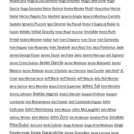
Huancara
Hugo Bertone
Hugo & Los Gemelos
Hugo Antonelli
Hugo
Huinca
Hush
García
Hugo Gonzalez Neira
Hunka Munka
Hyacintus
Héctor
Hallal
Héctor Pegullo Trío
Identikit
Ignacio Arigós
Ignacio Montoya Carlotto
Ignacio Puccini
Igor Gnomo
Septeto
Ike Parodi
Illutia
Il Sogno di Rubik
In-
Initial Gravity
Invisible
Irene Ruth
fusión
INAMU
Inner Road
Invictor
Irreal
Isidoro Blaisten
Isobar
Iszil
Ivan Chaparro
Ivan Tovar
Iván Garbulsky
Iván Tarabelli
Jaco Pastorius
Jade
Iván Iñiguez
Iván Rusansky
Jack Rozz Trío
Jano
James George Frazer
James Taylor
Jan Fiala
Jasmín Narvaja
Jati Signorio
Javier García
Javier
Javier Chino Suárez
Javier Madrazo
Javier Malosetti
Mareco
Jazz Cuvée
Javier Robledo
Javier Villafañe
Javi Herrera
Jaén Kieff
JC
Jeff Beck
Jeff Green
Cinel
Jean Michel Jarre
Jeff Wayne
Jelly Roll Morton
Jethro Tull
Jimi Hendrix
Jerry Garcia
Jerry Marotta
Jesus Christ Superstar
Jinetes negros
Joaco Vaccari
Jimmy Johnson
Joaquín Fridman
Joaquín
Joe Bonamassa
John
Lombardo
Joe Chawki
Joel Castañeda Iñiguez
John Hennessy
Coltrane
John McLaughlin
John Mayer
John Miles
John Zorn
Jonatan
Johnny Winter
John Wetton
Jon Anderson
Jonatan Piña
Piña Duluc
Jorge
Jon Lord
Jordi Cebrián
Jorge Antares
Jorge Ariel Madrazo
Jorge Garacotche
Fandermole
Jorge González
Jorge Larrosa
Jorge