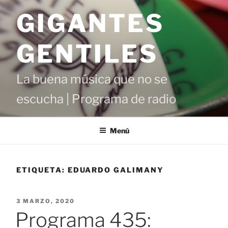
Saltar
GIGANTES
al
contenido
GENTILES
La buena música que no se
escucha | Programa de radio
Menú
ETIQUETA:
EDUARDO GALIMANY
PUBLICADO
3 MARZO, 2020
EL
Programa 435: