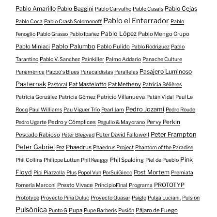
Pablo Amarillo
Pablo Cejas
Pablo Baggini
Pablo Carvalho
Pablo Casals
Pablo el Enterrador
Pablo Coca
Pablo Crash Solomonoff
Pablo
Pablo López
Pablo Mengo Grupo
Fenoglio
Pablo Grasso
Pablo Ibañez
Pablo Palumbo
Pablo Miniaci
Pablo Pulido
Pablo Rodriguez
Pablo
Tarantino
Pablo V. Sanchez
Painkiller
Palmo Addario
Panache Culture
Pasajero Luminoso
Panamérica
Pappo's Blues
Paracaidistas
Parallelas
Pasternak
Pat Mastelotto
Pat Metheny
Pastoral
Patricia Bélières
Patricio Villanueva
Patricia González
Patricia Gómez
Patán Vidal
Paul Le
Pedro Jozami
Rocq
Paul Williams
Pau Viguer Trío
Pearl Jam
Pedro Roude
Pedro y Cómplices
Pervy Perkin
Pedro Ugarte
Pegullo & Mayorano
Peter Frampton
Pescado Rabioso
Peter David Fallowell
Peter Blegvad
Peter Gabriel
Phaedrus
Pez
Phaedrus Project
Phantom of the Paradise
Pink
Phil Spalding
Phil Collins
Philippe Luttun
Phil Keaggy
Piel de Pueblo
Floyd
Post Mortem
Pipi Piazzolla
Plus
Popol Vuh
PorSuiGieco
Premiata
Presto Vivace
PROTOTYP
Fornería Marconi
PrincipioFinal
Programa
Prototype
Proyecto Piña Duluc
Proyecto Quasar
Psiglo
Pulga Luciani.
Pulsión
Pulsónica
Pupa
Pájaro de Fuego
Punto G
Pupe Barberis
Pusión