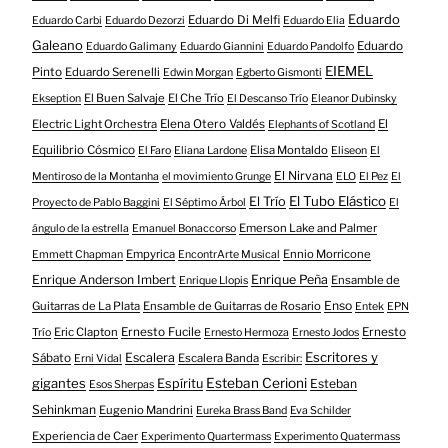
Eduardo
Eduardo Di Melfi
Eduardo Carbi
Eduardo Dezorzi
Eduardo Elia
Galeano
Eduardo
Eduardo Galimany
Eduardo Giannini
Eduardo Pandolfo
EIEMEL
Pinto
Eduardo Serenelli
Edwin Morgan
Egberto Gismonti
El Buen Salvaje
El Che Trío
Ekseption
El Descanso Trío
Eleanor Dubinsky
Electric Light Orchestra
Elena Otero Valdés
El
Elephants of Scotland
Equilibrio Cósmico
Elisa Montaldo
El Faro
Eliana Lardone
Eliseon
El
El Nirvana
Mentiroso de la Montanha
el movimiento Grunge
ELO
El Pez
El
El Tubo Elástico
El Trío
Proyecto de Pablo Baggini
El Séptimo Árbol
El
Emerson Lake and Palmer
ángulo de la estrella
Emanuel Bonaccorso
Empyrica
Ennio Morricone
Emmett Chapman
EncontrArte Musical
Enrique Anderson Imbert
Enrique Peña
Ensamble de
Enrique Llopis
Enso
Guitarras de La Plata
Ensamble de Guitarras de Rosario
Entek
EPN
Eric Clapton
Ernesto Fucile
Ernesto
Trío
Ernesto Hermoza
Ernesto Jodos
Escritores y
Escalera
Sábato
Escalera Banda
Erni Vidal
Escribir:
gigantes
Esteban Cerioni
Espíritu
Esteban
Esos Sherpas
Sehinkman
Eugenio Mandrini
Eureka Brass Band
Eva Schilder
Experiencia de Caer
Experimento Quartermass
Experimento Quatermass