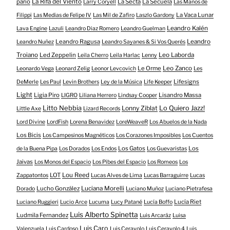
parió
La Rifa del Viento
La Secta
La Secuela
Larry Coryell
Las Manos de
La Vaca Lunar
Filippi
Las Medias de Felipe IV
Las Mil de Zafiro
Laszlo Gardony
Leandro Kalén
Lava Engine
Lazuli
Leandro Diaz Romero
Leandro Guelman
Leandro Ragusa
Leandro
Leandro Nuñez
Leandro Sayanes & Si Vos Querés
Troiano
Led Zeppelin
Leo Laborda
Leila Cherro
Leila Harlac
Lenny
Le Orme
Leo Zanco
Leonardo Vega
Leonard Zelig
Leonor Levcovich
Les
Lifesigns
DeMerle
Les Paul
Levin Brothers
Ley de la Música
Life Keeper
Light
Ligia Piro
Lisandro Massa
LIGRO
Liliana Herrero
Lindsay Cooper
Litto Nebbia
Lonny Ziblat
Lo Quiero Jazz!
Little Axe
Lizard Records
Lord Divine
LordFish
Lorena Benavidez
LoreWeaveR
Los Abuelos de la Nada
Los Bicis
Los Campesinos Magnéticos
Los Corazones Imposibles
Los Cuentos
Los Gatos
Los
de la Buena Pipa
Los Dorados
Los Endos
Los Guevaristas
Jaivas
Los Monos del Espacio
Los Pibes del Espacio
Los Romeos
Los
LOT
Lou Reed
Zappatontos
Lucas Alves de Lima
Lucas Barraguirre
Lucas
Lucho González
Luciana Morelli
Dorado
Luciano Muñoz
Luciano Pietrafesa
Lucía Riet
Luciano Ruggieri
Lucio Arce
Lucuma
Lucy Patané
Lucía Boffo
Luis Alberto Spinetta
Ludmila Fernandez
Luis Arcaráz
Luisa
Luis Caro
Valenzuela
Luis Cardoso
Luis Ceravolo
Luis Ceravolo 4
Luis