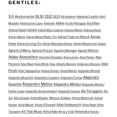
GENTILES:
3+1
2112
18:30
4Instrumental
3223
Ab Aeterno
Abelardo Castillo
Abril
Acid Rain
Musashi
Abstraction Layer
Abstrakt
ABWH
Acido Pléxippus
Active Heed
ADHER
Adolfo Bioy Casares
Adriana Monis
Adriana Nano
Adrian
Adrian Filak von Blanck
Adrian Belew
Adrian Belew Power Trio
Iowa
Adrián Gruning Trío
Adrián Marqués Gómez
Adrián Mastrocola
Aequo
Agents of Mercy
Agharta Proyect
Agustina Banegas
Agustín Millares
Aisles
Akenathon
Alan
Alambre González
Alan Lomax
Alan Parker
Aldo
Parsons
Alan Reed
Alan White
Alas
Alberto Bonomi
Aldemaro Romero
Pinelli
Aldo Tagliapietra
Aldous Huxley
Aledo Meloni
Alejandro Brondo
Alejandro
Alejandro Bruschini
Alejandro Casquero
Alejandro Correa
Alejandro Matos
Guarino
Alejandro Miniaci
Alejandro Miniaci
Ale Torriggino
Guitar Loops
Alejandro Schanzenbach
Alejandro Suarez
Ale
Alfonso Vidales
Zar
Alfa Sintesis
Alfed Mueller
Alfons Wohlmuth
Alfred
Allan Holdsworth
Hunter
Aline Meyer
Alison O​’​Donnell
Allan Reed
Allen
All That Music
Alma Kala
Almendra
Toussaint
Alma y Vida
Aloras-