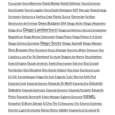
David Bowie
David Gilmour
Fiuczynski
David Blamires
David Grisman
David Lebón
David Longdon
David Sadir Rodriguez
DDT
Decuajo
Deep Energy
Denis Surov
Denorian
Orchestra
Deformica
Delfina Cheb
De Rien
Dewa Budjana
Destructor de Formas
DFA
Diego Actis
Diego Alejandro
Diego Lambertucci
Diego Arce
Diego Lambertucci & Los Campesinos
Magnéticos
Diego Muñoz Valenzuela
Diego Piñera
Diego Piñera 4+4 Octet
Diego Souto
Diego Schissi Quinteto
Diego Spinelli
Diego Wacker
Dino Brassea
Diva
Dixieland
Dizzy Gillespie
Dominic Miller
Donovan
Dos
Dr. Dambred
Dragón de Hierro
Druckfarben
Caballos y una Flor
Dr. Hyde
Dusan Jevtovic
Dúo Crusat
Duke Ellington
Dwiki Dharmawan
Décima
Fernández
Dúo Desalma
Dúo Souto Volpini
Dúo Veza
Dúo Íscaro Lazo
E.C.O.S.
Earswideopen
Edgar De Sola
Edgardo "Lalo" Barrios
Edith Piaf
Eduardo
Eduardo Di Melfi
Eduardo Carbi
Eduardo Dezorzi
Eduardo Elia
Galeano
Eduardo
Eduardo Galimany
Eduardo Giannini
Eduardo Pandolfo
EIEMEL
Pinto
Eduardo Serenelli
Edwin Morgan
Egberto Gismonti
El Buen Salvaje
El Che Trío
Ekseption
El Descanso Trío
Eleanor Dubinsky
Electric Light Orchestra
Elena Otero Valdés
El
Elephants of Scotland