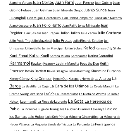
Juan Farré
Juan Cortés
Juan Forche
Juan
Juancho Vargas
Juan Gabino
Juanjo Sunda
Gabino Peláez
Juan Gelman
Juan Izkierdo Grupo
Juan
Lucangioli
Juan Miguel Carotenuto
Juan Pablo Compaired
Juan Pablo Navarro
Juan Pollo Raffo
Juan
Juanpidecesare
Juan Raffo Jorge Minissale
Regidor
Julio Cortazar
Julian Julien
Juan Sasiain
Juan Trapani
Julia Zenko
Julio Presas
Julio Frade Trio
Julio Mazziotti
Julio Ricardo Estefan
Juli
Kafod
Umezawa
Julián Gallo
Julián Marcipar
Julián Solarz
Kansas City Style
Kant Freud Kafka
Kaoll
Karina Corradini
Karana Mudra
Karenautas
Karmamoi
Keith
Keaggy Levin y Marotta
Kawken
Keep the Dog
Emerson
Kevin Bartlett
Kharmina Buranna
Kevin Glasgow
Kevin Kastning
La
King Crimson
La Alianza
Kimey Gómez
KnockOut
Kuropa
L'Hermité
Barca
La Cara de los Últimos
La Caja
La Bastilla
La Cruda Mandril
La
La Cría
Créme Swing Jazz Band
La Desatanudos
La Dieta de Worms
La Doble
La Gota
La Herencia de
Nelson
Laermandá
La Finca de Laurento
Pablo
Lalo de
La Increíble Fuga de Triángulos
La Joven Guarrior
Lakranya
los Santos
Lalo Huber
Lalo Schifrin
La Máquina Cinemática
La Máquina de
La Perra que los
Hacer Pájaros
La Pequeña Banda de Trícupa
La Percanta