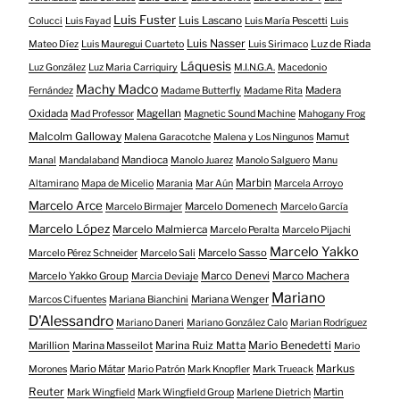
Luis Fuster
Luis Lascano
Colucci
Luis Fayad
Luis María Pescetti
Luis
Luis Nasser
Luz de Riada
Mateo Díez
Luis Mauregui Cuarteto
Luis Sirimaco
Láquesis
Luz González
Luz Maria Carriquiry
M.I.N.G.A.
Macedonio
Machy Madco
Madera
Fernández
Madame Butterfly
Madame Rita
Oxidada
Magellan
Mad Professor
Magnetic Sound Machine
Mahogany Frog
Malcolm Galloway
Mamut
Malena Garacotche
Malena y Los Ningunos
Mandioca
Manal
Mandalaband
Manolo Juarez
Manolo Salguero
Manu
Marbin
Altamirano
Mapa de Micelio
Marania
Mar Aún
Marcela Arroyo
Marcelo Arce
Marcelo Domenech
Marcelo Birmajer
Marcelo García
Marcelo López
Marcelo Malmierca
Marcelo Peralta
Marcelo Pijachi
Marcelo Yakko
Marcelo Sasso
Marcelo Pérez Schneider
Marcelo Sali
Marcelo Yakko Group
Marco Denevi
Marco Machera
Marcia Deviaje
Mariano
Mariana Wenger
Marcos Cifuentes
Mariana Bianchini
D'Alessandro
Mariano Daneri
Mariano González Calo
Marian Rodríguez
Mario Benedetti
Marillion
Marina Masseilot
Marina Ruiz Matta
Mario
Markus
Mario Mátar
Morones
Mario Patrón
Mark Knopfler
Mark Trueack
Reuter
Martin
Mark Wingfield
Mark Wingfield Group
Marlene Dietrich