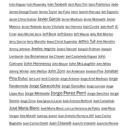
Iván Tarabelli
Jaco Pastorius
Jade
Iván Iñiguez
Iván Rusansky
Jack Rozz Trío
Jano
James George Frazer
James Taylor
Jan Fiala
Jasmín Narvaja
Jati Signorio
Javier García
Javier
Javier Chino Suárez
Javier Madrazo
Javier Malosetti
Mareco
Jazz Cuvée
Javier Robledo
Javier Villafañe
Javi Herrera
Jaén Kieff
JC
Jeff Beck
Jeff Green
Cinel
Jean Michel Jarre
Jeff Wayne
Jelly Roll Morton
Jethro Tull
Jimi Hendrix
Jerry Garcia
Jerry Marotta
Jesus Christ Superstar
Jinetes negros
Joaco Vaccari
Jimmy Johnson
Joaquín Fridman
Joaquín
Joe Bonamassa
John
Lombardo
Joe Chawki
Joel Castañeda Iñiguez
John Hennessy
Coltrane
John McLaughlin
John Mayer
John Miles
John Zorn
Jonatan
Johnny Winter
John Wetton
Jon Anderson
Jonatan Piña
Piña Duluc
Jorge
Jon Lord
Jordi Cebrián
Jorge Antares
Jorge Ariel Madrazo
Jorge Garacotche
Fandermole
Jorge González
Jorge Larrosa
Jorge
Jorge Perez Perri
Jorge Minissale
Jorge Sanchez
Jorge
López Ruiz
Senno
Jorge Zima
Jose Ignacio Lares
José Antonio Bottiroli
José Carballido
José María Blanc
José María Blanc con La Herencia de Pablo.
José Pérez
Vargas
Jota Morelli
Juampy Juarez
Juan Antonio Ferreyra JAF
Juan Carlos
Juan Chianelli
Baglietto
Juan Carlos Onetti
Juanchi Vidoletti
Juancho Perone