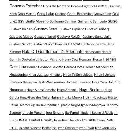
Gonzalo Esteybar
Gonzalo Romero
Graffiti
Gordon Lightfoot
Graham
Gría
Gran Martell
Greg Lake
Grisel Bercovich
Nash
Griphon
Groove Flow
Erez
Guille Moreno
GSV
Guillermo Caminer
Guillermo Samperio
GUISO
Gustavo Cerati
Gustavo Bolasini
Gustavo Cipriano
Gustavo Freiberg
Gustavo Musso
Gustavo Roldán
Gustavo Nasuti
Gustavo Santaolalla
Habitat
Gustavo Scholz
Gustavo “Lobo” Giannini
Hablando de arte
Hans
Hats Off Gentlemen It's Adequate
Zimmer
Headspace
Hector
Hernán
Hector Pegullo
Germán Oesterheld
Henry Cow
Hermann Hesse
Cassibba
Hernán Cassibba Sexteto
Hernán Flores
Hernán Mandelman
Hexatónica
Hilda Lizarazu
Hincapie
Hiromi's Sonicbloom
Hiromi Uehara
Holdsworth Pasqua Haslip Wackerman
Homero Lavorano
Hora Cero
Hot Club
Huancara
Hugo Bertone
Hugo & Los Gemelos
Hugo Antonelli
Hugo
Huinca
Hush
García
Hugo Gonzalez Neira
Hunka Munka
Hyacintus
Héctor
Hallal
Héctor Pegullo Trío
Identikit
Ignacio Arigós
Ignacio Montoya Carlotto
Ignacio Puccini
Igor Gnomo
Septeto
Ike Parodi
Illutia
Il Sogno di Rubik
In-
Initial Gravity
Invisible
Irene Ruth
fusión
INAMU
Inner Road
Invictor
Irreal
Isidoro Blaisten
Isobar
Iszil
Ivan Chaparro
Ivan Tovar
Iván Garbulsky