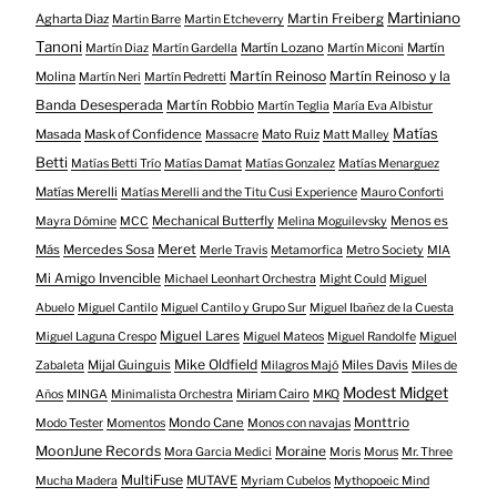
Martiniano
Agharta Diaz
Martin Freiberg
Martin Barre
Martin Etcheverry
Tanoni
Martín Lozano
Martín
Martín Diaz
Martín Gardella
Martín Miconi
Martín Reinoso
Martín Reinoso y la
Molina
Martín Neri
Martín Pedretti
Banda Desesperada
Martín Robbio
Martín Teglia
María Eva Albistur
Matías
Masada
Mask of Confidence
Mato Ruiz
Massacre
Matt Malley
Betti
Matías Betti Trío
Matías Damat
Matías Gonzalez
Matías Menarguez
Matías Merelli
Matías Merelli and the Titu Cusi Experience
Mauro Conforti
Mechanical Butterfly
Menos es
Mayra Dómine
MCC
Melina Moguilevsky
Meret
Más
Mercedes Sosa
Merle Travis
Metamorfica
Metro Society
MIA
Mi Amigo Invencible
Michael Leonhart Orchestra
Might Could
Miguel
Abuelo
Miguel Cantilo
Miguel Cantilo y Grupo Sur
Miguel Ibañez de la Cuesta
Miguel Lares
Miguel Laguna Crespo
Miguel Mateos
Miguel Randolfe
Miguel
Mike Oldfield
Mijal Guinguis
Miles Davis
Zabaleta
Milagros Majó
Miles de
Modest Midget
Miriam Cairo
Años
MINGA
Minimalista Orchestra
MKQ
Mondo Cane
Monttrio
Modo Tester
Momentos
Monos con navajas
MoonJune Records
Moraine
Mora Garcia Medici
Moris
Morus
Mr. Three
MultiFuse
MUTAVE
Mucha Madera
Myriam Cubelos
Mythopoeic Mind