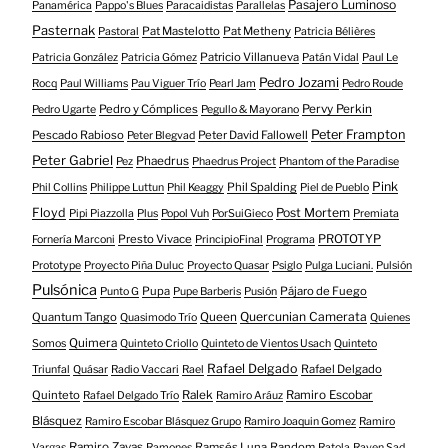
Pasajero Luminoso
Panamérica
Pappo's Blues
Paracaidistas
Parallelas
Pasternak
Pat Mastelotto
Pat Metheny
Pastoral
Patricia Bélières
Patricio Villanueva
Patricia González
Patricia Gómez
Patán Vidal
Paul Le
Pedro Jozami
Rocq
Paul Williams
Pau Viguer Trío
Pearl Jam
Pedro Roude
Pedro y Cómplices
Pervy Perkin
Pedro Ugarte
Pegullo & Mayorano
Peter Frampton
Pescado Rabioso
Peter David Fallowell
Peter Blegvad
Peter Gabriel
Phaedrus
Pez
Phaedrus Project
Phantom of the Paradise
Pink
Phil Spalding
Phil Collins
Philippe Luttun
Phil Keaggy
Piel de Pueblo
Floyd
Post Mortem
Pipi Piazzolla
Plus
Popol Vuh
PorSuiGieco
Premiata
Presto Vivace
PROTOTYP
Fornería Marconi
PrincipioFinal
Programa
Prototype
Proyecto Piña Duluc
Proyecto Quasar
Psiglo
Pulga Luciani.
Pulsión
Pulsónica
Pupa
Pájaro de Fuego
Punto G
Pupe Barberis
Pusión
Quercunian Camerata
Quantum Tango
Queen
Quasimodo Trío
Quienes
Quimera
Somos
Quinteto Criollo
Quinteto de Vientos Usach
Quinteto
Rafael Delgado
Rafael Delgado
Triunfal
Quásar
Radio Vaccari
Rael
Quinteto
Ralek
Ramiro Escobar
Rafael Delgado Trío
Ramiro Aráuz
Blásquez
Ramiro Escobar Blásquez Grupo
Ramiro Joaquin Gomez
Ramiro
Ramiro Zayas
Ramsés Luna
Random
Vargas
Ramones
Ratola
Raven Sad