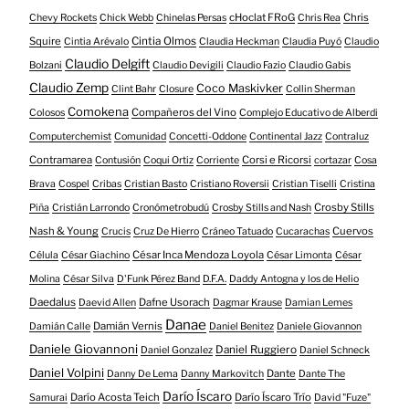
cHoclat FRoG
Chris
Chevy Rockets
Chick Webb
Chinelas Persas
Chris Rea
Squire
Cintia Olmos
Cintia Arévalo
Claudia Heckman
Claudia Puyó
Claudio
Claudio Delgift
Bolzani
Claudio Devigili
Claudio Fazio
Claudio Gabis
Claudio Zemp
Coco Maskivker
Clint Bahr
Closure
Collin Sherman
Comokena
Compañeros del Vino
Colosos
Complejo Educativo de Alberdi
Computerchemist
Comunidad
Concetti-Oddone
Continental Jazz
Contraluz
Contramarea
Corsi e Ricorsi
Contusión
Coqui Ortiz
Corriente
cortazar
Cosa
Brava
Cospel
Cribas
Cristian Basto
Cristiano Roversii
Cristian Tiselli
Cristina
Crosby Stills
Piña
Cristián Larrondo
Cronómetrobudú
Crosby Stills and Nash
Nash & Young
Cuervos
Crucis
Cruz De Hierro
Cráneo Tatuado
Cucarachas
César Inca Mendoza Loyola
Célula
César Giachino
César Limonta
César
Molina
César Silva
D'Funk Pérez Band
D.F.A.
Daddy Antogna y los de Helio
Daedalus
Dafne Usorach
Daevid Allen
Dagmar Krause
Damian Lemes
Danae
Damián Vernis
Damián Calle
Daniel Benitez
Daniele Giovannon
Daniele Giovannoni
Daniel Ruggiero
Daniel Gonzalez
Daniel Schneck
Daniel Volpini
Dante
Danny De Lema
Danny Markovitch
Dante The
Darío Íscaro
Darío Acosta Teich
Darío Íscaro Trío
Samurai
David "Fuze"