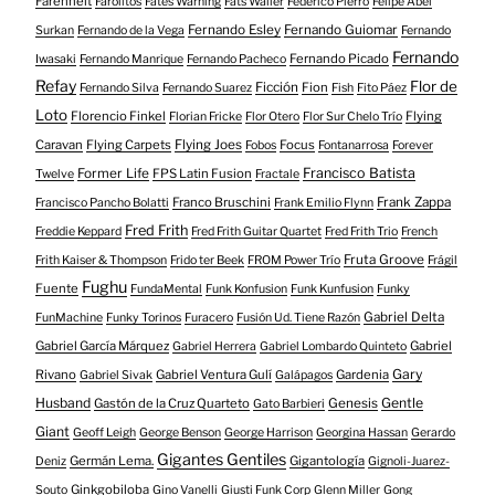
Farenheit
Farolitos
Fates Warning
Fats Waller
Federico Pierro
Felipe Abel
Fernando Esley
Fernando Guiomar
Surkan
Fernando de la Vega
Fernando
Fernando
Fernando Picado
Iwasaki
Fernando Manrique
Fernando Pacheco
Refay
Flor de
Ficción
Fion
Fernando Silva
Fernando Suarez
Fish
Fito Páez
Loto
Florencio Finkel
Flying
Florian Fricke
Flor Otero
Flor Sur Chelo Trío
Caravan
Flying Carpets
Flying Joes
Focus
Fobos
Fontanarrosa
Forever
Francisco Batista
Former Life
FPS Latin Fusion
Twelve
Fractale
Franco Bruschini
Frank Zappa
Francisco Pancho Bolatti
Frank Emilio Flynn
Fred Frith
Freddie Keppard
Fred Frith Guitar Quartet
Fred Frith Trio
French
Fruta Groove
Frith Kaiser & Thompson
Frido ter Beek
FROM Power Trío
Frágil
Fughu
Fuente
FundaMental
Funk Konfusion
Funk Kunfusion
Funky
Gabriel Delta
FunMachine
Funky Torinos
Furacero
Fusión Ud. Tiene Razón
Gabriel García Márquez
Gabriel
Gabriel Herrera
Gabriel Lombardo Quinteto
Gary
Rivano
Gabriel Ventura Gulí
Gardenia
Gabriel Sivak
Galápagos
Husband
Gentle
Gastón de la Cruz Quarteto
Genesis
Gato Barbieri
Giant
Geoff Leigh
George Benson
George Harrison
Georgina Hassan
Gerardo
Gigantes Gentiles
Germán Lema.
Gigantología
Deniz
Gignoli-Juarez-
Ginkgobiloba
Souto
Gino Vanelli
Giusti Funk Corp
Glenn Miller
Gong