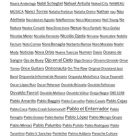
Nabil Schegtel
Nahuel Antuña
Naara Andariega
Naked City
NAMEKU
Nanci Torres
Nau
Nathan
MÚSICA
Natalia Freibrun
Natalia Oreiro
nau
Aletheia
Ne
Navidad en Agosto
NdeRamirez
Neco Marcenaro
Neil Young
Nexus
Natura
Nestor Cimatti
New Directions
Nico Fantelli
Nico Goñez
Nicolás Ojeda
Nicolas Meier
Nicolás Ferraiolo
Nirvana
Niuncobre
Nobilis
Nora Benaglia
Factum
Nolo Correa
Norberto Ramos
Noro Morales
Noshir
Nova Orbis
Noticias
Numen
Oasis
Oceano de
Mody
Nueve Tuercas
Ojo en el Cielo
Sangre
Ojo de Buey
Olga Orozco
Oliverio Girondo
Omar
Onironauta
Once Guitars
On The Raw
Torres
Original Dixieland Jazz
Orquesta Informal de Rosario
Band
Orquesta Metafísica
Oscar Fasanelli
Oscar López Ruiz
Oscar Peterson
Osvaldo Brizuela
Osvaldo Fattoruso
Osvaldo Favrot
Osvaldo Mellace
Osvaldo Vülluz
Oveja Negra
OXO 11X8
Pablo Amarillo
Pablo Cejas
Pablo Baggini
Pablo Carvalho
Pablo Casals
Pablo el Enterrador
Pablo Coca
Pablo Crash Solomonoff
Pablo
Pablo López
Pablo Mengo Grupo
Fenoglio
Pablo Grasso
Pablo Ibañez
Pablo Palumbo
Pablo Miniaci
Pablo Pulido
Pablo Rodriguez
Pablo
Tarantino
Pablo V. Sanchez
Painkiller
Palmo Addario
Panache Culture