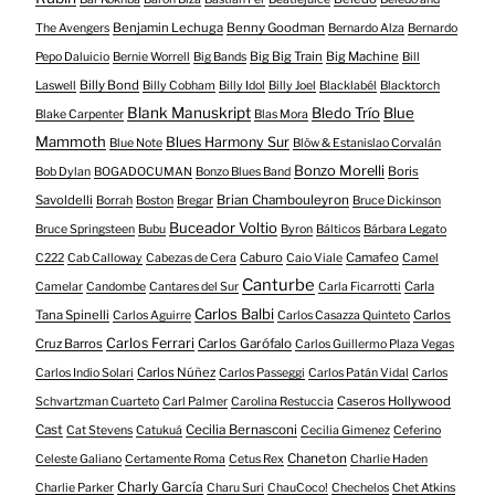
Benjamin Lechuga
Benny Goodman
The Avengers
Bernardo Alza
Bernardo
Big Big Train
Big Machine
Pepo Daluicio
Bernie Worrell
Big Bands
Bill
Billy Bond
Laswell
Billy Cobham
Billy Idol
Billy Joel
Blacklabél
Blacktorch
Blank Manuskript
Bledo Trío
Blue
Blake Carpenter
Blas Mora
Mammoth
Blues Harmony Sur
Blue Note
Blöw & Estanislao Corvalán
Bonzo Morelli
Boris
Bob Dylan
BOGADOCUMAN
Bonzo Blues Band
Savoldelli
Brian Chambouleyron
Borrah
Boston
Bregar
Bruce Dickinson
Buceador Voltio
Bruce Springsteen
Bubu
Byron
Bálticos
Bárbara Legato
Caburo
Camafeo
C222
Cab Calloway
Cabezas de Cera
Caio Viale
Camel
Canturbe
Carla
Camelar
Candombe
Cantares del Sur
Carla Ficarrotti
Carlos Balbi
Tana Spinelli
Carlos
Carlos Aguirre
Carlos Casazza Quinteto
Carlos Ferrari
Cruz Barros
Carlos Garófalo
Carlos Guillermo Plaza Vegas
Carlos Núñez
Carlos Indio Solari
Carlos Passeggi
Carlos Patán Vidal
Carlos
Caseros Hollywood
Schvartzman Cuarteto
Carl Palmer
Carolina Restuccia
Cast
Cecilia Bernasconi
Cat Stevens
Catukuá
Cecilia Gimenez
Ceferino
Chaneton
Celeste Galiano
Certamente Roma
Cetus Rex
Charlie Haden
Charly García
Charlie Parker
Charu Suri
ChauCoco!
Chechelos
Chet Atkins