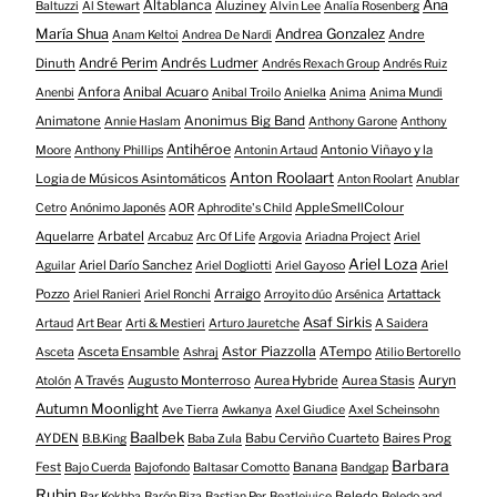
Altablanca
Ana
Aluziney
Baltuzzi
Al Stewart
Alvin Lee
Analía Rosenberg
María Shua
Andrea Gonzalez
Andre
Anam Keltoi
Andrea De Nardi
André Perim
Andrés Ludmer
Dinuth
Andrés Rexach Group
Andrés Ruiz
Anfora
Anibal Acuaro
Anenbi
Anibal Troilo
Anielka
Anima
Anima Mundi
Animatone
Anonimus Big Band
Annie Haslam
Anthony Garone
Anthony
Antihéroe
Antonio Viñayo y la
Moore
Anthony Phillips
Antonin Artaud
Anton Roolaart
Logia de Músicos Asintomáticos
Anton Roolart
Anublar
AppleSmellColour
Cetro
Anónimo Japonés
AOR
Aphrodite's Child
Aquelarre
Arbatel
Arcabuz
Arc Of Life
Argovia
Ariadna Project
Ariel
Ariel Loza
Ariel Darío Sanchez
Ariel
Aguilar
Ariel Dogliotti
Ariel Gayoso
Pozzo
Arraigo
Artattack
Ariel Ranieri
Ariel Ronchi
Arroyito dúo
Arsénica
Asaf Sirkis
Artaud
Art Bear
Arti & Mestieri
Arturo Jauretche
A Saidera
Astor Piazzolla
Asceta Ensamble
ATempo
Asceta
Ashraj
Atilio Bertorello
Auryn
A Través
Augusto Monterroso
Aurea Hybride
Aurea Stasis
Atolón
Autumn Moonlight
Ave Tierra
Awkanya
Axel Giudice
Axel Scheinsohn
Baalbek
AYDEN
Babu Cerviño Cuarteto
Baires Prog
B.B.King
Baba Zula
Barbara
Fest
Banana
Bajo Cuerda
Bajofondo
Baltasar Comotto
Bandgap
Rubin
Beledo
Bar Kokhba
Barón Biza
Bastian Per
Beatlejuice
Beledo and