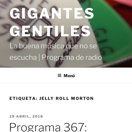
Saltar
GIGANTES
al
contenido
GENTILES
La buena música que no se
escucha | Programa de radio
Menú
ETIQUETA:
JELLY ROLL MORTON
PUBLICADO
29 ABRIL, 2018
EL
Programa 367: