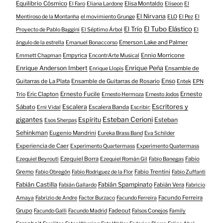
Equilibrio Cósmico
Elisa Montaldo
El Faro
Eliana Lardone
Eliseon
El
El Nirvana
Mentiroso de la Montanha
el movimiento Grunge
ELO
El Pez
El
El Tubo Elástico
El Trío
Proyecto de Pablo Baggini
El Séptimo Árbol
El
Emerson Lake and Palmer
ángulo de la estrella
Emanuel Bonaccorso
Empyrica
Ennio Morricone
Emmett Chapman
EncontrArte Musical
Enrique Anderson Imbert
Enrique Peña
Ensamble de
Enrique Llopis
Enso
Guitarras de La Plata
Ensamble de Guitarras de Rosario
Entek
EPN
Eric Clapton
Ernesto Fucile
Ernesto
Trío
Ernesto Hermoza
Ernesto Jodos
Escritores y
Escalera
Sábato
Escalera Banda
Erni Vidal
Escribir:
gigantes
Esteban Cerioni
Espíritu
Esteban
Esos Sherpas
Sehinkman
Eugenio Mandrini
Eureka Brass Band
Eva Schilder
Experiencia de Caer
Experimento Quartermass
Experimento Quatermass
Ezequiel Borra
Fabio
Ezequiel Beyrouti
Ezequiel Román Gil
Fabio Banegas
Gremo
Fabio Trentini
Fabio Obregón
Fabio Rodriguez de la Flor
Fabio Zuffanti
Fabián Castilla
Fabián Spampinato
Fabián Vera
Fabián Gallardo
Fabricio
Facundo Ferreira
Amaya
Fabrizio de Andre
Factor Burzaco
Facundo Ferreira
Grupo
Fadeout
Facundo Galli
Facundo Madrid
Falsos Conejos
Family