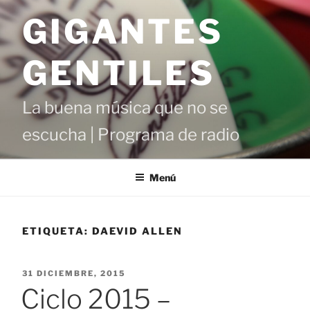
Saltar
GIGANTES
al
contenido
GENTILES
La buena música que no se
escucha | Programa de radio
Menú
ETIQUETA:
DAEVID ALLEN
PUBLICADO
31 DICIEMBRE, 2015
EL
Ciclo 2015 –