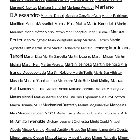
Mariano
Mariana Wenger
Marcos Cifuentes
Mariana Bianchini
D'Alessandro
Mariano Daneri
Mariano González Calo
Marian Rodríguez
Mario Benedetti
Marillion
Marina Masseilot
Marina Ruiz Matta
Mario
Markus
Mario Mátar
Morones
Mario Patrón
Mark Knopfler
Mark Trueack
Reuter
Martin
Mark Wingfield
Mark Wingfield Group
Marlene Dietrich
Martiniano
Agharta Diaz
Martin Freiberg
Martin Barre
Martin Etcheverry
Tanoni
Martín Lozano
Martín
Martín Diaz
Martín Gardella
Martín Miconi
Martín Reinoso
Martín Reinoso y la
Molina
Martín Neri
Martín Pedretti
Banda Desesperada
Martín Robbio
Martín Teglia
María Eva Albistur
Matías
Masada
Mask of Confidence
Mato Ruiz
Massacre
Matt Malley
Betti
Matías Betti Trío
Matías Damat
Matías Gonzalez
Matías Menarguez
Matías Merelli
Matías Merelli and the Titu Cusi Experience
Mauro Conforti
Mechanical Butterfly
Menos es
Mayra Dómine
MCC
Melina Moguilevsky
Meret
Más
Mercedes Sosa
Merle Travis
Metamorfica
Metro Society
MIA
Mi Amigo Invencible
Michael Leonhart Orchestra
Might Could
Miguel
Abuelo
Miguel Cantilo
Miguel Cantilo y Grupo Sur
Miguel Ibañez de la Cuesta
Miguel Lares
Miguel Laguna Crespo
Miguel Mateos
Miguel Randolfe
Miguel