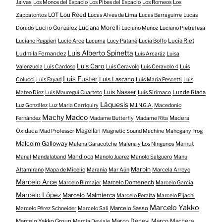
Jaivas
Los Monos del Espacio
Los Pibes del Espacio
Los Romeos
Los
LOT
Lou Reed
Zappatontos
Lucas Alves de Lima
Lucas Barraguirre
Lucas
Lucho González
Luciana Morelli
Dorado
Luciano Muñoz
Luciano Pietrafesa
Lucía Riet
Luciano Ruggieri
Lucio Arce
Lucuma
Lucy Patané
Lucía Boffo
Luis Alberto Spinetta
Ludmila Fernandez
Luis Arcaráz
Luisa
Luis Caro
Valenzuela
Luis Cardoso
Luis Ceravolo
Luis Ceravolo 4
Luis
Luis Fuster
Luis Lascano
Colucci
Luis Fayad
Luis María Pescetti
Luis
Luis Nasser
Luz de Riada
Mateo Díez
Luis Mauregui Cuarteto
Luis Sirimaco
Láquesis
Luz González
Luz Maria Carriquiry
M.I.N.G.A.
Macedonio
Machy Madco
Madera
Fernández
Madame Butterfly
Madame Rita
Oxidada
Magellan
Mad Professor
Magnetic Sound Machine
Mahogany Frog
Malcolm Galloway
Mamut
Malena Garacotche
Malena y Los Ningunos
Mandioca
Manal
Mandalaband
Manolo Juarez
Manolo Salguero
Manu
Marbin
Altamirano
Mapa de Micelio
Marania
Mar Aún
Marcela Arroyo
Marcelo Arce
Marcelo Domenech
Marcelo Birmajer
Marcelo García
Marcelo López
Marcelo Malmierca
Marcelo Peralta
Marcelo Pijachi
Marcelo Yakko
Marcelo Sasso
Marcelo Pérez Schneider
Marcelo Sali
Marcelo Yakko Group
Marco Denevi
Marco Machera
Marcia Deviaje