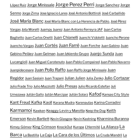
Jorge Perez Perri
Jorge Minissale
Jorge Sanchez
Jorge
López Ruiz
Senno
Jorge Zima
Jose Ignacio Lares
José Antonio Bottiroli
José Carballido
José María Blanc
José María Blanc con La Herencia de Pablo.
José Pérez
Vargas
Jota Morelli
Juampy Juarez
Juan Antonio Ferreyra JAF
Juan Carlos
Juan Chianelli
Baglietto
Juan Carlos Onetti
Juanchi Vidoletti
Juancho Perone
Juan Farré
Juan Cortés
Juan Forche
Juan
Juancho Vargas
Juan Gabino
Juanjo Sunda
Gabino Peláez
Juan Gelman
Juan Izkierdo Grupo
Juan
Lucangioli
Juan Miguel Carotenuto
Juan Pablo Compaired
Juan Pablo Navarro
Juan Pollo Raffo
Juan
Juanpidecesare
Juan Raffo Jorge Minissale
Regidor
Julio Cortazar
Julian Julien
Juan Sasiain
Juan Trapani
Julia Zenko
Julio Presas
Julio Frade Trio
Julio Mazziotti
Julio Ricardo Estefan
Juli
Kafod
Umezawa
Julián Gallo
Julián Marcipar
Julián Solarz
Kansas City Style
Kant Freud Kafka
Kaoll
Karina Corradini
Karana Mudra
Karenautas
Karmamoi
Keith
Keaggy Levin y Marotta
Kawken
Keep the Dog
Emerson
Kevin Bartlett
Kharmina Buranna
Kevin Glasgow
Kevin Kastning
La
King Crimson
La Alianza
Kimey Gómez
KnockOut
Kuropa
L'Hermité
Barca
La Cara de los Últimos
La Caja
La Bastilla
La Cruda Mandril
La