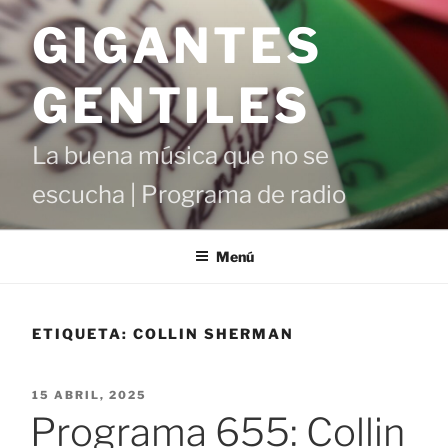
Saltar
GIGANTES
al
contenido
GENTILES
La buena música que no se
escucha | Programa de radio
Menú
ETIQUETA:
COLLIN SHERMAN
PUBLICADO
15 ABRIL, 2025
EL
Programa 655: Collin