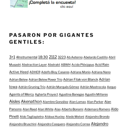
PASARON POR GIGANTES
GENTILES:
3+1
2112
18:30
4Instrumental
3223
Ab Aeterno
Abelardo Castillo
Abril
Acid Rain
Musashi
Abstraction Layer
Abstrakt
ABWH
Acido Pléxippus
Active Heed
ADHER
Adolfo Bioy Casares
Adriana Monis
Adriana Nano
Adrian
Adrian Filak von Blanck
Adrian Belew
Adrian Belew Power Trio
Iowa
Adrián Gruning Trío
Adrián Marqués Gómez
Adrián Mastrocola
Aequo
Agents of Mercy
Agharta Proyect
Agustina Banegas
Agustín Millares
Aisles
Akenathon
Alan
Alambre González
Alan Lomax
Alan Parker
Aldo
Parsons
Alan Reed
Alan White
Alas
Alberto Bonomi
Aldemaro Romero
Pinelli
Aldo Tagliapietra
Aldous Huxley
Aledo Meloni
Alejandro Brondo
Alejandro
Alejandro Bruschini
Alejandro Casquero
Alejandro Correa