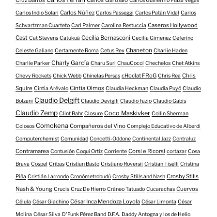
Carlos Guillermo Plaza Vegas
Carlos Núñez
Carlos Indio Solari
Carlos Passeggi
Carlos Patán Vidal
Carlos
Caseros Hollywood
Schvartzman Cuarteto
Carl Palmer
Carolina Restuccia
Cast
Cecilia Bernasconi
Cat Stevens
Catukuá
Cecilia Gimenez
Ceferino
Chaneton
Celeste Galiano
Certamente Roma
Cetus Rex
Charlie Haden
Charly García
Charlie Parker
Charu Suri
ChauCoco!
Chechelos
Chet Atkins
cHoclat FRoG
Chris
Chevy Rockets
Chick Webb
Chinelas Persas
Chris Rea
Squire
Cintia Olmos
Cintia Arévalo
Claudia Heckman
Claudia Puyó
Claudio
Claudio Delgift
Bolzani
Claudio Devigili
Claudio Fazio
Claudio Gabis
Claudio Zemp
Coco Maskivker
Clint Bahr
Closure
Collin Sherman
Comokena
Compañeros del Vino
Colosos
Complejo Educativo de Alberdi
Computerchemist
Comunidad
Concetti-Oddone
Continental Jazz
Contraluz
Contramarea
Corsi e Ricorsi
Contusión
Coqui Ortiz
Corriente
cortazar
Cosa
Brava
Cospel
Cribas
Cristian Basto
Cristiano Roversii
Cristian Tiselli
Cristina
Crosby Stills
Piña
Cristián Larrondo
Cronómetrobudú
Crosby Stills and Nash
Nash & Young
Cuervos
Crucis
Cruz De Hierro
Cráneo Tatuado
Cucarachas
César Inca Mendoza Loyola
Célula
César Giachino
César Limonta
César
Molina
César Silva
D'Funk Pérez Band
D.F.A.
Daddy Antogna y los de Helio