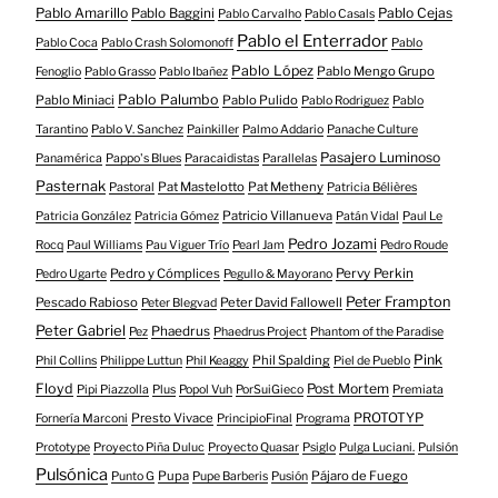
Pablo Amarillo
Pablo Cejas
Pablo Baggini
Pablo Carvalho
Pablo Casals
Pablo el Enterrador
Pablo Coca
Pablo Crash Solomonoff
Pablo
Pablo López
Pablo Mengo Grupo
Fenoglio
Pablo Grasso
Pablo Ibañez
Pablo Palumbo
Pablo Miniaci
Pablo Pulido
Pablo Rodriguez
Pablo
Tarantino
Pablo V. Sanchez
Painkiller
Palmo Addario
Panache Culture
Pasajero Luminoso
Panamérica
Pappo's Blues
Paracaidistas
Parallelas
Pasternak
Pat Mastelotto
Pat Metheny
Pastoral
Patricia Bélières
Patricio Villanueva
Patricia González
Patricia Gómez
Patán Vidal
Paul Le
Pedro Jozami
Rocq
Paul Williams
Pau Viguer Trío
Pearl Jam
Pedro Roude
Pedro y Cómplices
Pervy Perkin
Pedro Ugarte
Pegullo & Mayorano
Peter Frampton
Pescado Rabioso
Peter David Fallowell
Peter Blegvad
Peter Gabriel
Phaedrus
Pez
Phaedrus Project
Phantom of the Paradise
Pink
Phil Spalding
Phil Collins
Philippe Luttun
Phil Keaggy
Piel de Pueblo
Floyd
Post Mortem
Pipi Piazzolla
Plus
Popol Vuh
PorSuiGieco
Premiata
Presto Vivace
PROTOTYP
Fornería Marconi
PrincipioFinal
Programa
Prototype
Proyecto Piña Duluc
Proyecto Quasar
Psiglo
Pulga Luciani.
Pulsión
Pulsónica
Pupa
Pájaro de Fuego
Punto G
Pupe Barberis
Pusión