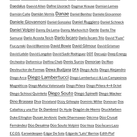
Daedalus
Dafne Usorach
Daevid Allen
Dagmar Krause
Damian Lemes
Danae
Damián Vernis
Damián Calle
Daniel Benitez
Daniele Giovannon
Daniele Giovannoni
Daniel Ruggiero
Daniel Gonzalez
Daniel Schneck
Daniel Volpini
Dante
Danny De Lema
Danny Markovitch
Dante The
Darío Íscaro
Darío Acosta Teich
Darío Íscaro Trío
Samurai
David "Fuze"
David Bowie
David Gilmour
Fiuczynski
David Blamires
David Grisman
David Lebón
David Longdon
David Sadir Rodriguez
DDT
Decuajo
Deep Energy
Denis Surov
Denorian
Orchestra
Deformica
Delfina Cheb
De Rien
Dewa Budjana
Destructor de Formas
DFA
Diego Actis
Diego Alejandro
Diego Lambertucci
Diego Arce
Diego Lambertucci & Los Campesinos
Magnéticos
Diego Muñoz Valenzuela
Diego Piñera
Diego Piñera 4+4 Octet
Diego Souto
Diego Schissi Quinteto
Diego Spinelli
Diego Wacker
Dino Brassea
Diva
Dixieland
Dizzy Gillespie
Dominic Miller
Donovan
Dos
Dr. Dambred
Dragón de Hierro
Druckfarben
Caballos y una Flor
Dr. Hyde
Dusan Jevtovic
Dúo Crusat
Duke Ellington
Dwiki Dharmawan
Décima
Fernández
Dúo Desalma
Dúo Souto Volpini
Dúo Veza
Dúo Íscaro Lazo
E.C.O.S.
Earswideopen
Edgar De Sola
Edgardo "Lalo" Barrios
Edith Piaf