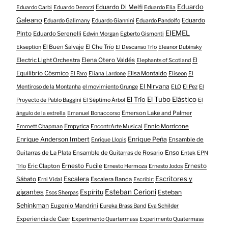
Eduardo
Eduardo Di Melfi
Eduardo Carbi
Eduardo Dezorzi
Eduardo Elia
Galeano
Eduardo
Eduardo Galimany
Eduardo Giannini
Eduardo Pandolfo
EIEMEL
Pinto
Eduardo Serenelli
Edwin Morgan
Egberto Gismonti
El Buen Salvaje
El Che Trío
Ekseption
El Descanso Trío
Eleanor Dubinsky
Electric Light Orchestra
Elena Otero Valdés
El
Elephants of Scotland
Equilibrio Cósmico
Elisa Montaldo
El Faro
Eliana Lardone
Eliseon
El
El Nirvana
Mentiroso de la Montanha
el movimiento Grunge
ELO
El Pez
El
El Tubo Elástico
El Trío
Proyecto de Pablo Baggini
El Séptimo Árbol
El
Emerson Lake and Palmer
ángulo de la estrella
Emanuel Bonaccorso
Empyrica
Ennio Morricone
Emmett Chapman
EncontrArte Musical
Enrique Anderson Imbert
Enrique Peña
Ensamble de
Enrique Llopis
Enso
Guitarras de La Plata
Ensamble de Guitarras de Rosario
Entek
EPN
Eric Clapton
Ernesto Fucile
Ernesto
Trío
Ernesto Hermoza
Ernesto Jodos
Escritores y
Escalera
Sábato
Escalera Banda
Erni Vidal
Escribir:
gigantes
Esteban Cerioni
Espíritu
Esteban
Esos Sherpas
Sehinkman
Eugenio Mandrini
Eureka Brass Band
Eva Schilder
Experiencia de Caer
Experimento Quartermass
Experimento Quatermass