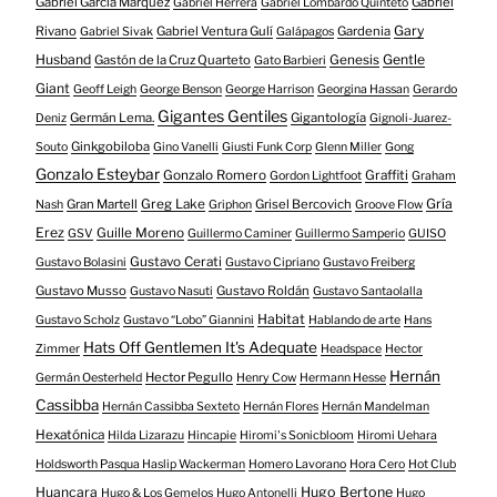
Gabriel García Márquez
Gabriel
Gabriel Herrera
Gabriel Lombardo Quinteto
Gary
Rivano
Gabriel Ventura Gulí
Gardenia
Gabriel Sivak
Galápagos
Husband
Gentle
Gastón de la Cruz Quarteto
Genesis
Gato Barbieri
Giant
Geoff Leigh
George Benson
George Harrison
Georgina Hassan
Gerardo
Gigantes Gentiles
Germán Lema.
Gigantología
Deniz
Gignoli-Juarez-
Ginkgobiloba
Souto
Gino Vanelli
Giusti Funk Corp
Glenn Miller
Gong
Gonzalo Esteybar
Gonzalo Romero
Graffiti
Gordon Lightfoot
Graham
Gría
Gran Martell
Greg Lake
Grisel Bercovich
Nash
Griphon
Groove Flow
Erez
Guille Moreno
GSV
Guillermo Caminer
Guillermo Samperio
GUISO
Gustavo Cerati
Gustavo Bolasini
Gustavo Cipriano
Gustavo Freiberg
Gustavo Musso
Gustavo Roldán
Gustavo Nasuti
Gustavo Santaolalla
Habitat
Gustavo Scholz
Gustavo “Lobo” Giannini
Hablando de arte
Hans
Hats Off Gentlemen It's Adequate
Zimmer
Headspace
Hector
Hernán
Hector Pegullo
Germán Oesterheld
Henry Cow
Hermann Hesse
Cassibba
Hernán Cassibba Sexteto
Hernán Flores
Hernán Mandelman
Hexatónica
Hilda Lizarazu
Hincapie
Hiromi's Sonicbloom
Hiromi Uehara
Holdsworth Pasqua Haslip Wackerman
Homero Lavorano
Hora Cero
Hot Club
Huancara
Hugo Bertone
Hugo & Los Gemelos
Hugo Antonelli
Hugo