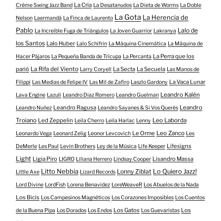
La Cría
Créme Swing Jazz Band
La Desatanudos
La Dieta de Worms
La Doble
La Gota
La Herencia de
Nelson
Laermandá
La Finca de Laurento
Pablo
Lalo de
La Increíble Fuga de Triángulos
La Joven Guarrior
Lakranya
los Santos
Lalo Huber
Lalo Schifrin
La Máquina Cinemática
La Máquina de
La Perra que los
Hacer Pájaros
La Pequeña Banda de Trícupa
La Percanta
parió
La Rifa del Viento
La Secta
La Secuela
Larry Coryell
Las Manos de
La Vaca Lunar
Filippi
Las Medias de Felipe IV
Las Mil de Zafiro
Laszlo Gardony
Leandro Kalén
Lava Engine
Lazuli
Leandro Diaz Romero
Leandro Guelman
Leandro Ragusa
Leandro
Leandro Nuñez
Leandro Sayanes & Si Vos Querés
Troiano
Led Zeppelin
Leo Laborda
Leila Cherro
Leila Harlac
Lenny
Le Orme
Leo Zanco
Leonardo Vega
Leonard Zelig
Leonor Levcovich
Les
Lifesigns
DeMerle
Les Paul
Levin Brothers
Ley de la Música
Life Keeper
Light
Ligia Piro
Lisandro Massa
LIGRO
Liliana Herrero
Lindsay Cooper
Litto Nebbia
Lonny Ziblat
Lo Quiero Jazz!
Little Axe
Lizard Records
Lord Divine
LordFish
Lorena Benavidez
LoreWeaveR
Los Abuelos de la Nada
Los Bicis
Los Campesinos Magnéticos
Los Corazones Imposibles
Los Cuentos
Los Gatos
Los
de la Buena Pipa
Los Dorados
Los Endos
Los Guevaristas