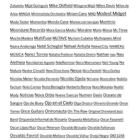
Mike Oldfield
Mijal Guinguis
Miles Davis
Zabaleta
Milagros Majó
Miles de
Modest Midget
Miriam Cairo
Años
MINGA
Minimalista Orchestra
MKQ
Mondo Cane
Monttrio
Modo Tester
Momentos
Monos con navajas
MoonJune Records
Moraine
Mora Garcia Medici
Moris
Morus
Mr. Three
MultiFuse
MUTAVE
Mucha Madera
Myriam Cubelos
Mythopoeic Mind
Nabil Schegtel
Nahuel Antuña
Naara Andariega
Naked City
NAMEKU
Nanci Torres
Nau
Nathan
MÚSICA
Natalia Freibrun
Natalia Oreiro
nau
Aletheia
Ne
Navidad en Agosto
NdeRamirez
Neco Marcenaro
Neil Young
Nexus
Natura
Nestor Cimatti
New Directions
Nico Fantelli
Nico Goñez
Nicolás Ojeda
Nicolas Meier
Nicolás Ferraiolo
Nirvana
Niuncobre
Nobilis
Nora Benaglia
Factum
Nolo Correa
Norberto Ramos
Noro Morales
Noshir
Nova Orbis
Noticias
Numen
Oasis
Oceano de
Mody
Nueve Tuercas
Ojo en el Cielo
Sangre
Ojo de Buey
Olga Orozco
Oliverio Girondo
Omar
Onironauta
Once Guitars
On The Raw
Torres
Original Dixieland Jazz
Orquesta Informal de Rosario
Band
Orquesta Metafísica
Oscar Fasanelli
Oscar López Ruiz
Oscar Peterson
Osvaldo Brizuela
Osvaldo Fattoruso
Osvaldo Favrot
Osvaldo Mellace
Osvaldo Vülluz
Oveja Negra
OXO 11X8