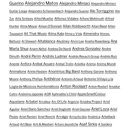
Alejandro Matos
Guarino
Alejandro Miniaci
Alejandro Miniaci
Ale Torriggino
Guitar Loops
Alejandro Schanzenbach
Alejandro Suarez
Ale
Alfonso Vidales
Zar
Alfa Sintesis
Alfed Mueller
Alfons Wohlmuth
Alfred
Allan Holdsworth
Hunter
Aline Meyer
Alison O​’​Donnell
Allan Reed
Allen
All That Music
Alma Kala
Almendra
Toussaint
Alma y Vida
Aloras-
Altablanca
Ana
Aluziney
Baltuzzi
Al Stewart
Alvin Lee
Analía Rosenberg
María Shua
Andrea Gonzalez
Andre
Anam Keltoi
Andrea De Nardi
André Perim
Andrés Ludmer
Dinuth
Andrés Rexach Group
Andrés Ruiz
Anfora
Anibal Acuaro
Anenbi
Anibal Troilo
Anielka
Anima
Anima Mundi
Animatone
Anonimus Big Band
Annie Haslam
Anthony Garone
Anthony
Antihéroe
Antonio Viñayo y la
Moore
Anthony Phillips
Antonin Artaud
Anton Roolaart
Logia de Músicos Asintomáticos
Anton Roolart
Anublar
AppleSmellColour
Cetro
Anónimo Japonés
AOR
Aphrodite's Child
Aquelarre
Arbatel
Arcabuz
Arc Of Life
Argovia
Ariadna Project
Ariel
Ariel Loza
Ariel Darío Sanchez
Ariel
Aguilar
Ariel Dogliotti
Ariel Gayoso
Pozzo
Arraigo
Artattack
Ariel Ranieri
Ariel Ronchi
Arroyito dúo
Arsénica
Asaf Sirkis
Artaud
Art Bear
Arti & Mestieri
Arturo Jauretche
A Saidera