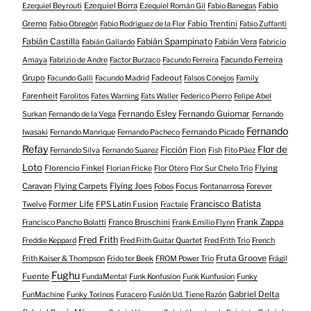
Ezequiel Borra
Fabio
Ezequiel Beyrouti
Ezequiel Román Gil
Fabio Banegas
Gremo
Fabio Trentini
Fabio Obregón
Fabio Rodriguez de la Flor
Fabio Zuffanti
Fabián Castilla
Fabián Spampinato
Fabián Vera
Fabián Gallardo
Fabricio
Facundo Ferreira
Amaya
Fabrizio de Andre
Factor Burzaco
Facundo Ferreira
Grupo
Fadeout
Facundo Galli
Facundo Madrid
Falsos Conejos
Family
Farenheit
Farolitos
Fates Warning
Fats Waller
Federico Pierro
Felipe Abel
Fernando Esley
Fernando Guiomar
Surkan
Fernando de la Vega
Fernando
Fernando
Fernando Picado
Iwasaki
Fernando Manrique
Fernando Pacheco
Refay
Flor de
Ficción
Fion
Fernando Silva
Fernando Suarez
Fish
Fito Páez
Loto
Florencio Finkel
Flying
Florian Fricke
Flor Otero
Flor Sur Chelo Trío
Caravan
Flying Carpets
Flying Joes
Focus
Fobos
Fontanarrosa
Forever
Francisco Batista
Former Life
FPS Latin Fusion
Twelve
Fractale
Franco Bruschini
Frank Zappa
Francisco Pancho Bolatti
Frank Emilio Flynn
Fred Frith
Freddie Keppard
Fred Frith Guitar Quartet
Fred Frith Trio
French
Fruta Groove
Frith Kaiser & Thompson
Frido ter Beek
FROM Power Trío
Frágil
Fughu
Fuente
FundaMental
Funk Konfusion
Funk Kunfusion
Funky
Gabriel Delta
FunMachine
Funky Torinos
Furacero
Fusión Ud. Tiene Razón