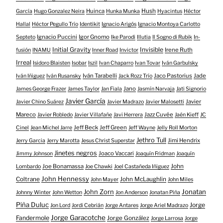
Huinca
Hush
García
Hugo Gonzalez Neira
Hunka Munka
Hyacintus
Héctor
Hallal
Héctor Pegullo Trío
Identikit
Ignacio Arigós
Ignacio Montoya Carlotto
Ignacio Puccini
Igor Gnomo
Septeto
Ike Parodi
Illutia
Il Sogno di Rubik
In-
Initial Gravity
Invisible
Irene Ruth
fusión
INAMU
Inner Road
Invictor
Irreal
Isidoro Blaisten
Isobar
Iszil
Ivan Chaparro
Ivan Tovar
Iván Garbulsky
Iván Tarabelli
Jaco Pastorius
Jade
Iván Iñiguez
Iván Rusansky
Jack Rozz Trío
Jano
James George Frazer
James Taylor
Jan Fiala
Jasmín Narvaja
Jati Signorio
Javier García
Javier
Javier Chino Suárez
Javier Madrazo
Javier Malosetti
Mareco
Jazz Cuvée
Javier Robledo
Javier Villafañe
Javi Herrera
Jaén Kieff
JC
Jeff Beck
Jeff Green
Cinel
Jean Michel Jarre
Jeff Wayne
Jelly Roll Morton
Jethro Tull
Jimi Hendrix
Jerry Garcia
Jerry Marotta
Jesus Christ Superstar
Jinetes negros
Joaco Vaccari
Jimmy Johnson
Joaquín Fridman
Joaquín
Joe Bonamassa
John
Lombardo
Joe Chawki
Joel Castañeda Iñiguez
John Hennessy
Coltrane
John McLaughlin
John Mayer
John Miles
John Zorn
Jonatan
Johnny Winter
John Wetton
Jon Anderson
Jonatan Piña
Piña Duluc
Jorge
Jon Lord
Jordi Cebrián
Jorge Antares
Jorge Ariel Madrazo
Jorge Garacotche
Fandermole
Jorge González
Jorge Larrosa
Jorge