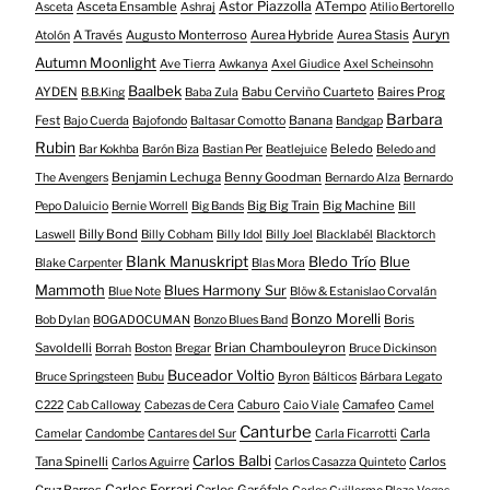
Astor Piazzolla
Asceta Ensamble
ATempo
Asceta
Ashraj
Atilio Bertorello
Auryn
A Través
Augusto Monterroso
Aurea Hybride
Aurea Stasis
Atolón
Autumn Moonlight
Ave Tierra
Awkanya
Axel Giudice
Axel Scheinsohn
Baalbek
AYDEN
Babu Cerviño Cuarteto
Baires Prog
B.B.King
Baba Zula
Barbara
Fest
Banana
Bajo Cuerda
Bajofondo
Baltasar Comotto
Bandgap
Rubin
Beledo
Bar Kokhba
Barón Biza
Bastian Per
Beatlejuice
Beledo and
Benjamin Lechuga
Benny Goodman
The Avengers
Bernardo Alza
Bernardo
Big Big Train
Big Machine
Pepo Daluicio
Bernie Worrell
Big Bands
Bill
Billy Bond
Laswell
Billy Cobham
Billy Idol
Billy Joel
Blacklabél
Blacktorch
Blank Manuskript
Bledo Trío
Blue
Blake Carpenter
Blas Mora
Mammoth
Blues Harmony Sur
Blue Note
Blöw & Estanislao Corvalán
Bonzo Morelli
Boris
Bob Dylan
BOGADOCUMAN
Bonzo Blues Band
Savoldelli
Brian Chambouleyron
Borrah
Boston
Bregar
Bruce Dickinson
Buceador Voltio
Bruce Springsteen
Bubu
Byron
Bálticos
Bárbara Legato
Caburo
Camafeo
C222
Cab Calloway
Cabezas de Cera
Caio Viale
Camel
Canturbe
Carla
Camelar
Candombe
Cantares del Sur
Carla Ficarrotti
Carlos Balbi
Tana Spinelli
Carlos
Carlos Aguirre
Carlos Casazza Quinteto
Carlos Ferrari
Cruz Barros
Carlos Garófalo