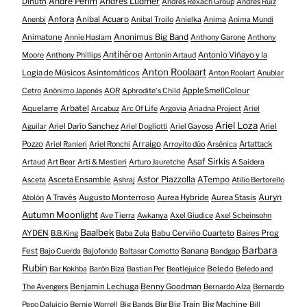
André Perim
Andrés Ludmer
Dinuth
Andrés Rexach Group
Andrés Ruiz
Anfora
Anibal Acuaro
Anenbi
Anibal Troilo
Anielka
Anima
Anima Mundi
Animatone
Anonimus Big Band
Annie Haslam
Anthony Garone
Anthony
Antihéroe
Antonio Viñayo y la
Moore
Anthony Phillips
Antonin Artaud
Anton Roolaart
Logia de Músicos Asintomáticos
Anton Roolart
Anublar
AppleSmellColour
Cetro
Anónimo Japonés
AOR
Aphrodite's Child
Aquelarre
Arbatel
Arcabuz
Arc Of Life
Argovia
Ariadna Project
Ariel
Ariel Loza
Ariel Darío Sanchez
Ariel
Aguilar
Ariel Dogliotti
Ariel Gayoso
Pozzo
Arraigo
Artattack
Ariel Ranieri
Ariel Ronchi
Arroyito dúo
Arsénica
Asaf Sirkis
Artaud
Art Bear
Arti & Mestieri
Arturo Jauretche
A Saidera
Astor Piazzolla
Asceta Ensamble
ATempo
Asceta
Ashraj
Atilio Bertorello
Auryn
A Través
Augusto Monterroso
Aurea Hybride
Aurea Stasis
Atolón
Autumn Moonlight
Ave Tierra
Awkanya
Axel Giudice
Axel Scheinsohn
Baalbek
AYDEN
Babu Cerviño Cuarteto
Baires Prog
B.B.King
Baba Zula
Barbara
Fest
Banana
Bajo Cuerda
Bajofondo
Baltasar Comotto
Bandgap
Rubin
Beledo
Bar Kokhba
Barón Biza
Bastian Per
Beatlejuice
Beledo and
Benjamin Lechuga
Benny Goodman
The Avengers
Bernardo Alza
Bernardo
Big Big Train
Big Machine
Pepo Daluicio
Bernie Worrell
Big Bands
Bill