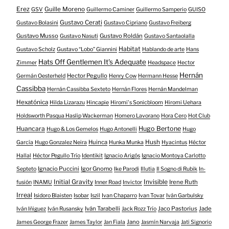
Erez
Guille Moreno
GSV
Guillermo Caminer
Guillermo Samperio
GUISO
Gustavo Cerati
Gustavo Bolasini
Gustavo Cipriano
Gustavo Freiberg
Gustavo Musso
Gustavo Roldán
Gustavo Nasuti
Gustavo Santaolalla
Habitat
Gustavo Scholz
Gustavo “Lobo” Giannini
Hablando de arte
Hans
Hats Off Gentlemen It's Adequate
Zimmer
Headspace
Hector
Hernán
Hector Pegullo
Germán Oesterheld
Henry Cow
Hermann Hesse
Cassibba
Hernán Cassibba Sexteto
Hernán Flores
Hernán Mandelman
Hexatónica
Hilda Lizarazu
Hincapie
Hiromi's Sonicbloom
Hiromi Uehara
Holdsworth Pasqua Haslip Wackerman
Homero Lavorano
Hora Cero
Hot Club
Huancara
Hugo Bertone
Hugo & Los Gemelos
Hugo Antonelli
Hugo
Huinca
Hush
García
Hugo Gonzalez Neira
Hunka Munka
Hyacintus
Héctor
Hallal
Héctor Pegullo Trío
Identikit
Ignacio Arigós
Ignacio Montoya Carlotto
Ignacio Puccini
Igor Gnomo
Septeto
Ike Parodi
Illutia
Il Sogno di Rubik
In-
Initial Gravity
Invisible
Irene Ruth
fusión
INAMU
Inner Road
Invictor
Irreal
Isidoro Blaisten
Isobar
Iszil
Ivan Chaparro
Ivan Tovar
Iván Garbulsky
Iván Tarabelli
Jaco Pastorius
Jade
Iván Iñiguez
Iván Rusansky
Jack Rozz Trío
Jano
James George Frazer
James Taylor
Jan Fiala
Jasmín Narvaja
Jati Signorio