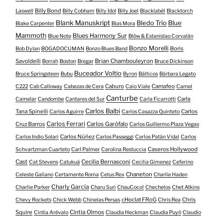
Billy Bond
Laswell
Billy Cobham
Billy Idol
Billy Joel
Blacklabél
Blacktorch
Blank Manuskript
Bledo Trío
Blue
Blake Carpenter
Blas Mora
Mammoth
Blues Harmony Sur
Blue Note
Blöw & Estanislao Corvalán
Bonzo Morelli
Boris
Bob Dylan
BOGADOCUMAN
Bonzo Blues Band
Savoldelli
Brian Chambouleyron
Borrah
Boston
Bregar
Bruce Dickinson
Buceador Voltio
Bruce Springsteen
Bubu
Byron
Bálticos
Bárbara Legato
Caburo
Camafeo
C222
Cab Calloway
Cabezas de Cera
Caio Viale
Camel
Canturbe
Carla
Camelar
Candombe
Cantares del Sur
Carla Ficarrotti
Carlos Balbi
Tana Spinelli
Carlos
Carlos Aguirre
Carlos Casazza Quinteto
Carlos Ferrari
Cruz Barros
Carlos Garófalo
Carlos Guillermo Plaza Vegas
Carlos Núñez
Carlos Indio Solari
Carlos Passeggi
Carlos Patán Vidal
Carlos
Caseros Hollywood
Schvartzman Cuarteto
Carl Palmer
Carolina Restuccia
Cast
Cecilia Bernasconi
Cat Stevens
Catukuá
Cecilia Gimenez
Ceferino
Chaneton
Celeste Galiano
Certamente Roma
Cetus Rex
Charlie Haden
Charly García
Charlie Parker
Charu Suri
ChauCoco!
Chechelos
Chet Atkins
cHoclat FRoG
Chris
Chevy Rockets
Chick Webb
Chinelas Persas
Chris Rea
Squire
Cintia Olmos
Cintia Arévalo
Claudia Heckman
Claudia Puyó
Claudio