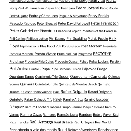
Patricio Villanueva
Patricia González
Patricia Gómez
Patán Vidal
Paul Le
Pedro Jozami
Rocq
Paul Williams
Pau Viguer Trío
Pearl Jam
Pedro Roude
Pedro y Cómplices
Pervy Perkin
Pedro Ugarte
Pegullo & Mayorano
Peter Frampton
Pescado Rabioso
Peter David Fallowell
Peter Blegvad
Peter Gabriel
Phaedrus
Pez
Phaedrus Project
Phantom of the Paradise
Pink
Phil Spalding
Phil Collins
Philippe Luttun
Phil Keaggy
Piel de Pueblo
Floyd
Post Mortem
Pipi Piazzolla
Plus
Popol Vuh
PorSuiGieco
Premiata
Presto Vivace
PROTOTYP
Fornería Marconi
PrincipioFinal
Programa
Prototype
Proyecto Piña Duluc
Proyecto Quasar
Psiglo
Pulga Luciani.
Pulsión
Pulsónica
Pupa
Pájaro de Fuego
Punto G
Pupe Barberis
Pusión
Quercunian Camerata
Quantum Tango
Queen
Quasimodo Trío
Quienes
Quimera
Somos
Quinteto Criollo
Quinteto de Vientos Usach
Quinteto
Rafael Delgado
Rafael Delgado
Triunfal
Quásar
Radio Vaccari
Rael
Quinteto
Ralek
Ramiro Escobar
Rafael Delgado Trío
Ramiro Aráuz
Blásquez
Ramiro Escobar Blásquez Grupo
Ramiro Joaquin Gomez
Ramiro
Ramiro Zayas
Ramsés Luna
Random
Vargas
Ramones
Ratola
Raven Sad
Raúl Astorga
Raúl Brasca
Raúl Ortigoza
Raza Truncka
Real World
Redd
Recordando o vale das maçãs
Relayer Symphony
Renaissance