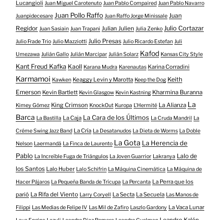
Lucangioli
Juan Miguel Carotenuto
Juan Pablo Compaired
Juan Pablo Navarro
Juan Pollo Raffo
Juan
Juanpidecesare
Juan Raffo Jorge Minissale
Regidor
Julio Cortazar
Julian Julien
Juan Sasiain
Juan Trapani
Julia Zenko
Julio Presas
Julio Frade Trio
Julio Mazziotti
Julio Ricardo Estefan
Juli
Kafod
Umezawa
Julián Gallo
Julián Marcipar
Julián Solarz
Kansas City Style
Kant Freud Kafka
Kaoll
Karina Corradini
Karana Mudra
Karenautas
Karmamoi
Keith
Keaggy Levin y Marotta
Kawken
Keep the Dog
Emerson
Kevin Bartlett
Kharmina Buranna
Kevin Glasgow
Kevin Kastning
La
King Crimson
La Alianza
Kimey Gómez
KnockOut
Kuropa
L'Hermité
Barca
La Cara de los Últimos
La Caja
La Bastilla
La Cruda Mandril
La
La Cría
Créme Swing Jazz Band
La Desatanudos
La Dieta de Worms
La Doble
La Gota
La Herencia de
Nelson
Laermandá
La Finca de Laurento
Pablo
Lalo de
La Increíble Fuga de Triángulos
La Joven Guarrior
Lakranya
los Santos
Lalo Huber
Lalo Schifrin
La Máquina Cinemática
La Máquina de
La Perra que los
Hacer Pájaros
La Pequeña Banda de Trícupa
La Percanta
parió
La Rifa del Viento
La Secta
La Secuela
Larry Coryell
Las Manos de
La Vaca Lunar
Filippi
Las Medias de Felipe IV
Las Mil de Zafiro
Laszlo Gardony