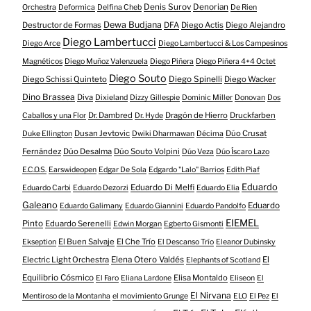
Denis Surov
Denorian
Orchestra
Deformica
Delfina Cheb
De Rien
Dewa Budjana
Destructor de Formas
DFA
Diego Actis
Diego Alejandro
Diego Lambertucci
Diego Arce
Diego Lambertucci & Los Campesinos
Magnéticos
Diego Muñoz Valenzuela
Diego Piñera
Diego Piñera 4+4 Octet
Diego Souto
Diego Schissi Quinteto
Diego Spinelli
Diego Wacker
Dino Brassea
Diva
Dixieland
Dizzy Gillespie
Dominic Miller
Donovan
Dos
Dr. Dambred
Dragón de Hierro
Druckfarben
Caballos y una Flor
Dr. Hyde
Dusan Jevtovic
Dúo Crusat
Duke Ellington
Dwiki Dharmawan
Décima
Fernández
Dúo Desalma
Dúo Souto Volpini
Dúo Veza
Dúo Íscaro Lazo
E.C.O.S.
Earswideopen
Edgar De Sola
Edgardo "Lalo" Barrios
Edith Piaf
Eduardo
Eduardo Di Melfi
Eduardo Carbi
Eduardo Dezorzi
Eduardo Elia
Galeano
Eduardo
Eduardo Galimany
Eduardo Giannini
Eduardo Pandolfo
EIEMEL
Pinto
Eduardo Serenelli
Edwin Morgan
Egberto Gismonti
El Buen Salvaje
El Che Trío
Ekseption
El Descanso Trío
Eleanor Dubinsky
Electric Light Orchestra
Elena Otero Valdés
El
Elephants of Scotland
Equilibrio Cósmico
Elisa Montaldo
El Faro
Eliana Lardone
Eliseon
El
El Nirvana
Mentiroso de la Montanha
el movimiento Grunge
ELO
El Pez
El