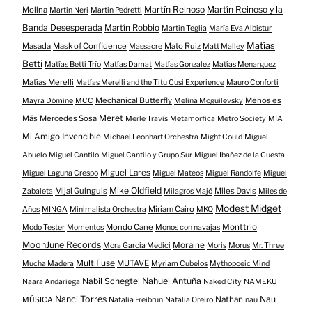
Martín Reinoso
Martín Reinoso y la
Molina
Martín Neri
Martín Pedretti
Banda Desesperada
Martín Robbio
Martín Teglia
María Eva Albistur
Matías
Masada
Mask of Confidence
Mato Ruiz
Massacre
Matt Malley
Betti
Matías Betti Trío
Matías Damat
Matías Gonzalez
Matías Menarguez
Matías Merelli
Matías Merelli and the Titu Cusi Experience
Mauro Conforti
Mechanical Butterfly
Menos es
Mayra Dómine
MCC
Melina Moguilevsky
Meret
Más
Mercedes Sosa
Merle Travis
Metamorfica
Metro Society
MIA
Mi Amigo Invencible
Michael Leonhart Orchestra
Might Could
Miguel
Abuelo
Miguel Cantilo
Miguel Cantilo y Grupo Sur
Miguel Ibañez de la Cuesta
Miguel Lares
Miguel Laguna Crespo
Miguel Mateos
Miguel Randolfe
Miguel
Mike Oldfield
Mijal Guinguis
Miles Davis
Zabaleta
Milagros Majó
Miles de
Modest Midget
Miriam Cairo
Años
MINGA
Minimalista Orchestra
MKQ
Mondo Cane
Monttrio
Modo Tester
Momentos
Monos con navajas
MoonJune Records
Moraine
Mora Garcia Medici
Moris
Morus
Mr. Three
MultiFuse
MUTAVE
Mucha Madera
Myriam Cubelos
Mythopoeic Mind
Nabil Schegtel
Nahuel Antuña
Naara Andariega
Naked City
NAMEKU
Nanci Torres
Nau
Nathan
MÚSICA
Natalia Freibrun
Natalia Oreiro
nau