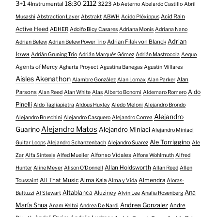
3+1
2112
18:30
4Instrumental
3223
Ab Aeterno
Abelardo Castillo
Abril
Acid Rain
Musashi
Abstraction Layer
Abstrakt
ABWH
Acido Pléxippus
Active Heed
ADHER
Adolfo Bioy Casares
Adriana Monis
Adriana Nano
Adrian
Adrian Filak von Blanck
Adrian Belew
Adrian Belew Power Trio
Iowa
Adrián Gruning Trío
Adrián Marqués Gómez
Adrián Mastrocola
Aequo
Agents of Mercy
Agharta Proyect
Agustina Banegas
Agustín Millares
Aisles
Akenathon
Alan
Alambre González
Alan Lomax
Alan Parker
Aldo
Parsons
Alan Reed
Alan White
Alas
Alberto Bonomi
Aldemaro Romero
Pinelli
Aldo Tagliapietra
Aldous Huxley
Aledo Meloni
Alejandro Brondo
Alejandro
Alejandro Bruschini
Alejandro Casquero
Alejandro Correa
Alejandro Matos
Guarino
Alejandro Miniaci
Alejandro Miniaci
Ale Torriggino
Guitar Loops
Alejandro Schanzenbach
Alejandro Suarez
Ale
Alfonso Vidales
Zar
Alfa Sintesis
Alfed Mueller
Alfons Wohlmuth
Alfred
Allan Holdsworth
Hunter
Aline Meyer
Alison O​’​Donnell
Allan Reed
Allen
All That Music
Alma Kala
Almendra
Toussaint
Alma y Vida
Aloras-
Altablanca
Ana
Aluziney
Baltuzzi
Al Stewart
Alvin Lee
Analía Rosenberg
María Shua
Andrea Gonzalez
Andre
Anam Keltoi
Andrea De Nardi