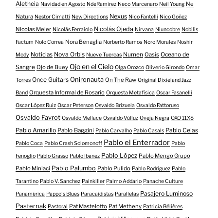
Aletheia
Ne
Navidad en Agosto
NdeRamirez
Neco Marcenaro
Neil Young
Nexus
Natura
Nestor Cimatti
New Directions
Nico Fantelli
Nico Goñez
Nicolás Ojeda
Nicolas Meier
Nicolás Ferraiolo
Nirvana
Niuncobre
Nobilis
Nora Benaglia
Factum
Nolo Correa
Norberto Ramos
Noro Morales
Noshir
Nova Orbis
Noticias
Numen
Oasis
Oceano de
Mody
Nueve Tuercas
Ojo en el Cielo
Sangre
Ojo de Buey
Olga Orozco
Oliverio Girondo
Omar
Onironauta
Once Guitars
On The Raw
Torres
Original Dixieland Jazz
Orquesta Informal de Rosario
Band
Orquesta Metafísica
Oscar Fasanelli
Oscar López Ruiz
Oscar Peterson
Osvaldo Brizuela
Osvaldo Fattoruso
Osvaldo Favrot
Osvaldo Mellace
Osvaldo Vülluz
Oveja Negra
OXO 11X8
Pablo Amarillo
Pablo Cejas
Pablo Baggini
Pablo Carvalho
Pablo Casals
Pablo el Enterrador
Pablo Coca
Pablo Crash Solomonoff
Pablo
Pablo López
Pablo Mengo Grupo
Fenoglio
Pablo Grasso
Pablo Ibañez
Pablo Palumbo
Pablo Miniaci
Pablo Pulido
Pablo Rodriguez
Pablo
Tarantino
Pablo V. Sanchez
Painkiller
Palmo Addario
Panache Culture
Pasajero Luminoso
Panamérica
Pappo's Blues
Paracaidistas
Parallelas
Pasternak
Pat Mastelotto
Pat Metheny
Pastoral
Patricia Bélières