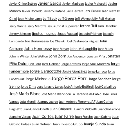
Javier García
Javier
Javier Chino Suárez
Javier Madrazo
Javier Malosetti
Mareco
Jazz Cuvée
Javier Robledo
Javier Villafañe
Javi Herrera
Jaén Kieff
JC
Jeff Beck
Jeff Green
Cinel
Jean Michel Jarre
Jeff Wayne
Jelly Roll Morton
Jethro Tull
Jimi Hendrix
Jerry Garcia
Jerry Marotta
Jesus Christ Superstar
Jinetes negros
Joaco Vaccari
Jimmy Johnson
Joaquín Fridman
Joaquín
Joe Bonamassa
John
Lombardo
Joe Chawki
Joel Castañeda Iñiguez
John Hennessy
Coltrane
John McLaughlin
John Mayer
John Miles
John Zorn
Jonatan
Johnny Winter
John Wetton
Jon Anderson
Jonatan Piña
Piña Duluc
Jorge
Jon Lord
Jordi Cebrián
Jorge Antares
Jorge Ariel Madrazo
Jorge Garacotche
Fandermole
Jorge González
Jorge Larrosa
Jorge
Jorge Perez Perri
Jorge Minissale
Jorge Sanchez
Jorge
López Ruiz
Senno
Jorge Zima
Jose Ignacio Lares
José Antonio Bottiroli
José Carballido
José María Blanc
José María Blanc con La Herencia de Pablo.
José Pérez
Vargas
Jota Morelli
Juampy Juarez
Juan Antonio Ferreyra JAF
Juan Carlos
Juan Chianelli
Baglietto
Juan Carlos Onetti
Juanchi Vidoletti
Juancho Perone
Juan Farré
Juan Cortés
Juan Forche
Juan
Juancho Vargas
Juan Gabino
Juanjo Sunda
Gabino Peláez
Juan Gelman
Juan Izkierdo Grupo
Juan