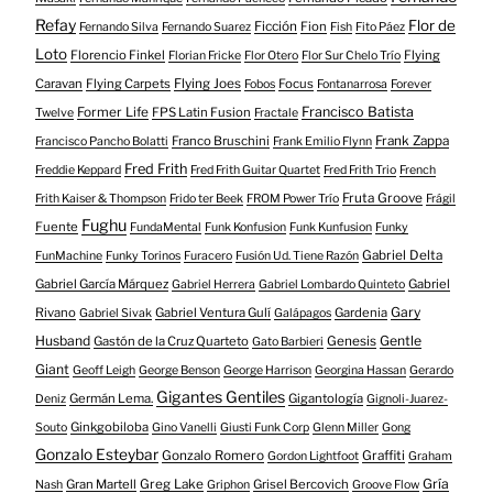
Refay
Flor de
Ficción
Fion
Fernando Silva
Fernando Suarez
Fish
Fito Páez
Loto
Florencio Finkel
Flying
Florian Fricke
Flor Otero
Flor Sur Chelo Trío
Caravan
Flying Carpets
Flying Joes
Focus
Fobos
Fontanarrosa
Forever
Francisco Batista
Former Life
FPS Latin Fusion
Twelve
Fractale
Franco Bruschini
Frank Zappa
Francisco Pancho Bolatti
Frank Emilio Flynn
Fred Frith
Freddie Keppard
Fred Frith Guitar Quartet
Fred Frith Trio
French
Fruta Groove
Frith Kaiser & Thompson
Frido ter Beek
FROM Power Trío
Frágil
Fughu
Fuente
FundaMental
Funk Konfusion
Funk Kunfusion
Funky
Gabriel Delta
FunMachine
Funky Torinos
Furacero
Fusión Ud. Tiene Razón
Gabriel García Márquez
Gabriel
Gabriel Herrera
Gabriel Lombardo Quinteto
Gary
Rivano
Gabriel Ventura Gulí
Gardenia
Gabriel Sivak
Galápagos
Husband
Gentle
Gastón de la Cruz Quarteto
Genesis
Gato Barbieri
Giant
Geoff Leigh
George Benson
George Harrison
Georgina Hassan
Gerardo
Gigantes Gentiles
Germán Lema.
Gigantología
Deniz
Gignoli-Juarez-
Ginkgobiloba
Souto
Gino Vanelli
Giusti Funk Corp
Glenn Miller
Gong
Gonzalo Esteybar
Gonzalo Romero
Graffiti
Gordon Lightfoot
Graham
Gría
Gran Martell
Greg Lake
Grisel Bercovich
Nash
Griphon
Groove Flow