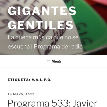
Saltar
GIGANTES
al
contenido
GENTILES
La buena música que no se
escucha | Programa de radio
Menú
ETIQUETA:
V.A.L.P.O.
PUBLICADO
24 MAYO, 2022
EL
Programa 533: Javier