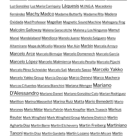
Láquesis
Luz González
Luz Maria Carriquiry
M.I.N.G.A.
Macedonio
Machy Madco
Madera
Fernández
Madame Butterfly
Madame Rita
Oxidada
Magellan
Mad Professor
Magnetic Sound Machine
Mahogany Frog
Malcolm Galloway
Mamut
Malena Garacotche
Malena y Los Ningunos
Mandioca
Manal
Mandalaband
Manolo Juarez
Manolo Salguero
Manu
Marbin
Altamirano
Mapa de Micelio
Marania
Mar Aún
Marcela Arroyo
Marcelo Arce
Marcelo Domenech
Marcelo Birmajer
Marcelo García
Marcelo López
Marcelo Malmierca
Marcelo Peralta
Marcelo Pijachi
Marcelo Yakko
Marcelo Sasso
Marcelo Pérez Schneider
Marcelo Sali
Marcelo Yakko Group
Marco Denevi
Marco Machera
Marcia Deviaje
Mariano
Mariana Wenger
Marcos Cifuentes
Mariana Bianchini
D'Alessandro
Mariano Daneri
Mariano González Calo
Marian Rodríguez
Mario Benedetti
Marillion
Marina Masseilot
Marina Ruiz Matta
Mario
Markus
Mario Mátar
Morones
Mario Patrón
Mark Knopfler
Mark Trueack
Reuter
Martin
Mark Wingfield
Mark Wingfield Group
Marlene Dietrich
Martiniano
Agharta Diaz
Martin Freiberg
Martin Barre
Martin Etcheverry
Tanoni
Martín Lozano
Martín
Martín Diaz
Martín Gardella
Martín Miconi