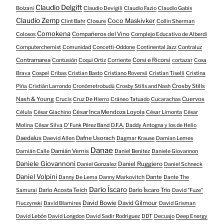
Claudio Delgift
Bolzani
Claudio Devigili
Claudio Fazio
Claudio Gabis
Claudio Zemp
Coco Maskivker
Clint Bahr
Closure
Collin Sherman
Comokena
Compañeros del Vino
Colosos
Complejo Educativo de Alberdi
Computerchemist
Comunidad
Concetti-Oddone
Continental Jazz
Contraluz
Contramarea
Corsi e Ricorsi
Contusión
Coqui Ortiz
Corriente
cortazar
Cosa
Brava
Cospel
Cribas
Cristian Basto
Cristiano Roversii
Cristian Tiselli
Cristina
Crosby Stills
Piña
Cristián Larrondo
Cronómetrobudú
Crosby Stills and Nash
Nash & Young
Cuervos
Crucis
Cruz De Hierro
Cráneo Tatuado
Cucarachas
César Inca Mendoza Loyola
Célula
César Giachino
César Limonta
César
Molina
César Silva
D'Funk Pérez Band
D.F.A.
Daddy Antogna y los de Helio
Daedalus
Dafne Usorach
Daevid Allen
Dagmar Krause
Damian Lemes
Danae
Damián Vernis
Damián Calle
Daniel Benitez
Daniele Giovannon
Daniele Giovannoni
Daniel Ruggiero
Daniel Gonzalez
Daniel Schneck
Daniel Volpini
Dante
Danny De Lema
Danny Markovitch
Dante The
Darío Íscaro
Darío Acosta Teich
Darío Íscaro Trío
Samurai
David "Fuze"
David Bowie
David Gilmour
Fiuczynski
David Blamires
David Grisman
David Lebón
David Longdon
David Sadir Rodriguez
DDT
Decuajo
Deep Energy