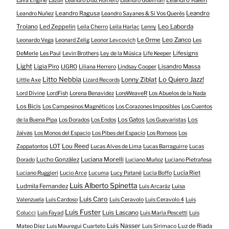
Leandro Kalén
Lava Engine
Lazuli
Leandro Diaz Romero
Leandro Guelman
Leandro Ragusa
Leandro
Leandro Nuñez
Leandro Sayanes & Si Vos Querés
Troiano
Led Zeppelin
Leo Laborda
Leila Cherro
Leila Harlac
Lenny
Le Orme
Leo Zanco
Leonardo Vega
Leonard Zelig
Leonor Levcovich
Les
Lifesigns
DeMerle
Les Paul
Levin Brothers
Ley de la Música
Life Keeper
Light
Ligia Piro
Lisandro Massa
LIGRO
Liliana Herrero
Lindsay Cooper
Litto Nebbia
Lonny Ziblat
Lo Quiero Jazz!
Little Axe
Lizard Records
Lord Divine
LordFish
Lorena Benavidez
LoreWeaveR
Los Abuelos de la Nada
Los Bicis
Los Campesinos Magnéticos
Los Corazones Imposibles
Los Cuentos
Los Gatos
Los
de la Buena Pipa
Los Dorados
Los Endos
Los Guevaristas
Jaivas
Los Monos del Espacio
Los Pibes del Espacio
Los Romeos
Los
LOT
Lou Reed
Zappatontos
Lucas Alves de Lima
Lucas Barraguirre
Lucas
Lucho González
Luciana Morelli
Dorado
Luciano Muñoz
Luciano Pietrafesa
Lucía Riet
Luciano Ruggieri
Lucio Arce
Lucuma
Lucy Patané
Lucía Boffo
Luis Alberto Spinetta
Ludmila Fernandez
Luis Arcaráz
Luisa
Luis Caro
Valenzuela
Luis Cardoso
Luis Ceravolo
Luis Ceravolo 4
Luis
Luis Fuster
Luis Lascano
Colucci
Luis Fayad
Luis María Pescetti
Luis
Luis Nasser
Luz de Riada
Mateo Díez
Luis Mauregui Cuarteto
Luis Sirimaco