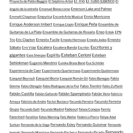
El Tubo Elástico
El Trío
Proyecto de Pablo Baggini
El Séptimo Árbol
El
Emerson Lake and Palmer
ángulo de la estrella
Emanuel Bonaccorso
Empyrica
Ennio Morricone
Emmett Chapman
EncontrArte Musical
Enrique Anderson Imbert
Enrique Peña
Ensamble de
Enrique Llopis
Enso
Guitarras de La Plata
Ensamble de Guitarras de Rosario
Entek
EPN
Eric Clapton
Ernesto Fucile
Ernesto
Trío
Ernesto Hermoza
Ernesto Jodos
Escritores y
Escalera
Sábato
Escalera Banda
Erni Vidal
Escribir:
gigantes
Esteban Cerioni
Espíritu
Esteban
Esos Sherpas
Sehinkman
Eugenio Mandrini
Eureka Brass Band
Eva Schilder
Experiencia de Caer
Experimento Quartermass
Experimento Quatermass
Ezequiel Borra
Fabio
Ezequiel Beyrouti
Ezequiel Román Gil
Fabio Banegas
Gremo
Fabio Trentini
Fabio Obregón
Fabio Rodriguez de la Flor
Fabio Zuffanti
Fabián Castilla
Fabián Spampinato
Fabián Vera
Fabián Gallardo
Fabricio
Facundo Ferreira
Amaya
Fabrizio de Andre
Factor Burzaco
Facundo Ferreira
Grupo
Fadeout
Facundo Galli
Facundo Madrid
Falsos Conejos
Family
Farenheit
Farolitos
Fates Warning
Fats Waller
Federico Pierro
Felipe Abel
Fernando Esley
Fernando Guiomar
Surkan
Fernando de la Vega
Fernando
Fernando
Fernando Picado
Iwasaki
Fernando Manrique
Fernando Pacheco