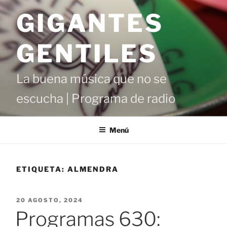
Saltar
GIGANTES
al
contenido
GENTILES
La buena música que no se
escucha | Programa de radio
Menú
ETIQUETA:
ALMENDRA
PUBLICADO
20 AGOSTO, 2024
EL
Programas 630: