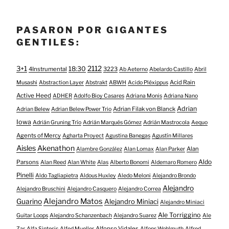
PASARON POR GIGANTES
GENTILES:
3+1
2112
18:30
4Instrumental
3223
Ab Aeterno
Abelardo Castillo
Abril
Acid Rain
Musashi
Abstraction Layer
Abstrakt
ABWH
Acido Pléxippus
Active Heed
ADHER
Adolfo Bioy Casares
Adriana Monis
Adriana Nano
Adrian
Adrian Filak von Blanck
Adrian Belew
Adrian Belew Power Trio
Iowa
Adrián Gruning Trío
Adrián Marqués Gómez
Adrián Mastrocola
Aequo
Agents of Mercy
Agharta Proyect
Agustina Banegas
Agustín Millares
Aisles
Akenathon
Alan
Alambre González
Alan Lomax
Alan Parker
Aldo
Parsons
Alan Reed
Alan White
Alas
Alberto Bonomi
Aldemaro Romero
Pinelli
Aldo Tagliapietra
Aldous Huxley
Aledo Meloni
Alejandro Brondo
Alejandro
Alejandro Bruschini
Alejandro Casquero
Alejandro Correa
Alejandro Matos
Guarino
Alejandro Miniaci
Alejandro Miniaci
Ale Torriggino
Guitar Loops
Alejandro Schanzenbach
Alejandro Suarez
Ale
Alfonso Vidales
Zar
Alfa Sintesis
Alfed Mueller
Alfons Wohlmuth
Alfred