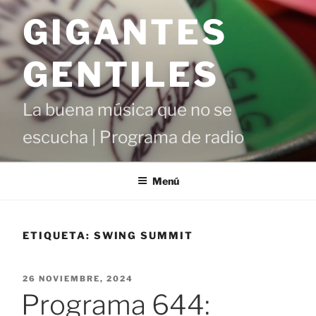
Saltar
GIGANTES
al
contenido
GENTILES
La buena música que no se
escucha | Programa de radio
Menú
ETIQUETA:
SWING SUMMIT
PUBLICADO
26 NOVIEMBRE, 2024
EL
Programa 644: