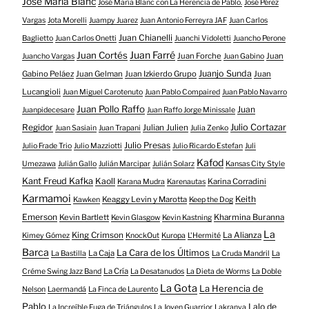
José María Blanc
José María Blanc con La Herencia de Pablo.
José Pérez
Vargas
Jota Morelli
Juampy Juarez
Juan Antonio Ferreyra JAF
Juan Carlos
Juan Chianelli
Baglietto
Juan Carlos Onetti
Juanchi Vidoletti
Juancho Perone
Juan Farré
Juan Cortés
Juan Forche
Juan
Juancho Vargas
Juan Gabino
Juanjo Sunda
Gabino Peláez
Juan Gelman
Juan Izkierdo Grupo
Juan
Lucangioli
Juan Miguel Carotenuto
Juan Pablo Compaired
Juan Pablo Navarro
Juan Pollo Raffo
Juan
Juanpidecesare
Juan Raffo Jorge Minissale
Regidor
Julio Cortazar
Julian Julien
Juan Sasiain
Juan Trapani
Julia Zenko
Julio Presas
Julio Frade Trio
Julio Mazziotti
Julio Ricardo Estefan
Juli
Kafod
Umezawa
Julián Gallo
Julián Marcipar
Julián Solarz
Kansas City Style
Kant Freud Kafka
Kaoll
Karina Corradini
Karana Mudra
Karenautas
Karmamoi
Keith
Keaggy Levin y Marotta
Kawken
Keep the Dog
Emerson
Kevin Bartlett
Kharmina Buranna
Kevin Glasgow
Kevin Kastning
La
King Crimson
La Alianza
Kimey Gómez
KnockOut
Kuropa
L'Hermité
Barca
La Cara de los Últimos
La Caja
La Bastilla
La Cruda Mandril
La
La Cría
Créme Swing Jazz Band
La Desatanudos
La Dieta de Worms
La Doble
La Gota
La Herencia de
Nelson
Laermandá
La Finca de Laurento
Pablo
Lalo de
La Increíble Fuga de Triángulos
La Joven Guarrior
Lakranya