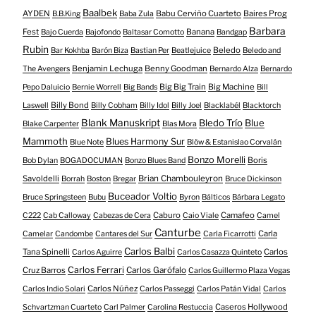
Baalbek
AYDEN
Babu Cerviño Cuarteto
Baires Prog
B.B.King
Baba Zula
Barbara
Fest
Banana
Bajo Cuerda
Bajofondo
Baltasar Comotto
Bandgap
Rubin
Beledo
Bar Kokhba
Barón Biza
Bastian Per
Beatlejuice
Beledo and
Benjamin Lechuga
Benny Goodman
The Avengers
Bernardo Alza
Bernardo
Big Big Train
Big Machine
Pepo Daluicio
Bernie Worrell
Big Bands
Bill
Billy Bond
Laswell
Billy Cobham
Billy Idol
Billy Joel
Blacklabél
Blacktorch
Blank Manuskript
Bledo Trío
Blue
Blake Carpenter
Blas Mora
Mammoth
Blues Harmony Sur
Blue Note
Blöw & Estanislao Corvalán
Bonzo Morelli
Boris
Bob Dylan
BOGADOCUMAN
Bonzo Blues Band
Savoldelli
Brian Chambouleyron
Borrah
Boston
Bregar
Bruce Dickinson
Buceador Voltio
Bruce Springsteen
Bubu
Byron
Bálticos
Bárbara Legato
Caburo
Camafeo
C222
Cab Calloway
Cabezas de Cera
Caio Viale
Camel
Canturbe
Carla
Camelar
Candombe
Cantares del Sur
Carla Ficarrotti
Carlos Balbi
Tana Spinelli
Carlos
Carlos Aguirre
Carlos Casazza Quinteto
Carlos Ferrari
Cruz Barros
Carlos Garófalo
Carlos Guillermo Plaza Vegas
Carlos Núñez
Carlos Indio Solari
Carlos Passeggi
Carlos Patán Vidal
Carlos
Caseros Hollywood
Schvartzman Cuarteto
Carl Palmer
Carolina Restuccia