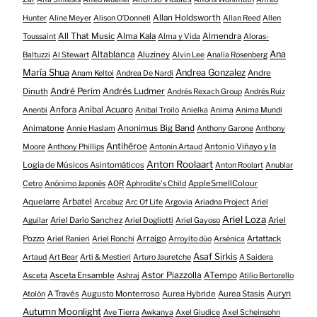
Allan Holdsworth
Hunter
Aline Meyer
Alison O​’​Donnell
Allan Reed
Allen
All That Music
Alma Kala
Almendra
Toussaint
Alma y Vida
Aloras-
Altablanca
Ana
Aluziney
Baltuzzi
Al Stewart
Alvin Lee
Analía Rosenberg
María Shua
Andrea Gonzalez
Andre
Anam Keltoi
Andrea De Nardi
André Perim
Andrés Ludmer
Dinuth
Andrés Rexach Group
Andrés Ruiz
Anfora
Anibal Acuaro
Anenbi
Anibal Troilo
Anielka
Anima
Anima Mundi
Animatone
Anonimus Big Band
Annie Haslam
Anthony Garone
Anthony
Antihéroe
Antonio Viñayo y la
Moore
Anthony Phillips
Antonin Artaud
Anton Roolaart
Logia de Músicos Asintomáticos
Anton Roolart
Anublar
AppleSmellColour
Cetro
Anónimo Japonés
AOR
Aphrodite's Child
Aquelarre
Arbatel
Arcabuz
Arc Of Life
Argovia
Ariadna Project
Ariel
Ariel Loza
Ariel Darío Sanchez
Ariel
Aguilar
Ariel Dogliotti
Ariel Gayoso
Pozzo
Arraigo
Artattack
Ariel Ranieri
Ariel Ronchi
Arroyito dúo
Arsénica
Asaf Sirkis
Artaud
Art Bear
Arti & Mestieri
Arturo Jauretche
A Saidera
Astor Piazzolla
Asceta Ensamble
ATempo
Asceta
Ashraj
Atilio Bertorello
Auryn
A Través
Augusto Monterroso
Aurea Hybride
Aurea Stasis
Atolón
Autumn Moonlight
Ave Tierra
Awkanya
Axel Giudice
Axel Scheinsohn