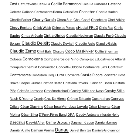
Cast
Cecilia Bernasconi
Cat Stevens
Catukuá
Cecilia Gimenez
Ceferino
Chaneton
Celeste Galiano
Certamente Roma
Cetus Rex
Charlie Haden
Charly García
Charlie Parker
Charu Suri
ChauCoco!
Chechelos
Chet Atkins
cHoclat FRoG
Chris
Chevy Rockets
Chick Webb
Chinelas Persas
Chris Rea
Squire
Cintia Olmos
Cintia Arévalo
Claudia Heckman
Claudia Puyó
Claudio
Claudio Delgift
Bolzani
Claudio Devigili
Claudio Fazio
Claudio Gabis
Claudio Zemp
Coco Maskivker
Clint Bahr
Closure
Collin Sherman
Comokena
Compañeros del Vino
Colosos
Complejo Educativo de Alberdi
Computerchemist
Comunidad
Concetti-Oddone
Continental Jazz
Contraluz
Contramarea
Corsi e Ricorsi
Contusión
Coqui Ortiz
Corriente
cortazar
Cosa
Brava
Cospel
Cribas
Cristian Basto
Cristiano Roversii
Cristian Tiselli
Cristina
Crosby Stills
Piña
Cristián Larrondo
Cronómetrobudú
Crosby Stills and Nash
Nash & Young
Cuervos
Crucis
Cruz De Hierro
Cráneo Tatuado
Cucarachas
César Inca Mendoza Loyola
Célula
César Giachino
César Limonta
César
Molina
César Silva
D'Funk Pérez Band
D.F.A.
Daddy Antogna y los de Helio
Daedalus
Dafne Usorach
Daevid Allen
Dagmar Krause
Damian Lemes
Danae
Damián Vernis
Damián Calle
Daniel Benitez
Daniele Giovannon