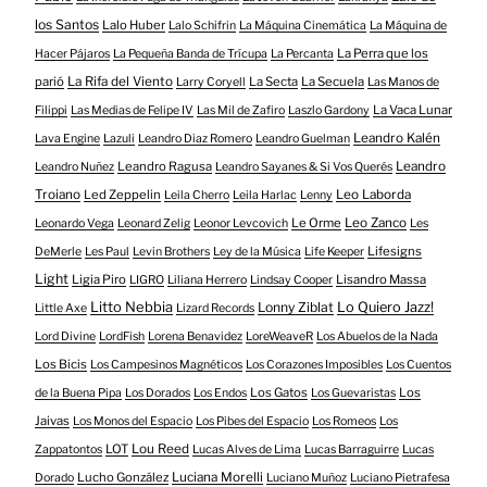
los Santos
Lalo Huber
Lalo Schifrin
La Máquina Cinemática
La Máquina de
La Perra que los
Hacer Pájaros
La Pequeña Banda de Trícupa
La Percanta
parió
La Rifa del Viento
La Secta
La Secuela
Larry Coryell
Las Manos de
La Vaca Lunar
Filippi
Las Medias de Felipe IV
Las Mil de Zafiro
Laszlo Gardony
Leandro Kalén
Lava Engine
Lazuli
Leandro Diaz Romero
Leandro Guelman
Leandro Ragusa
Leandro
Leandro Nuñez
Leandro Sayanes & Si Vos Querés
Troiano
Led Zeppelin
Leo Laborda
Leila Cherro
Leila Harlac
Lenny
Le Orme
Leo Zanco
Leonardo Vega
Leonard Zelig
Leonor Levcovich
Les
Lifesigns
DeMerle
Les Paul
Levin Brothers
Ley de la Música
Life Keeper
Light
Ligia Piro
Lisandro Massa
LIGRO
Liliana Herrero
Lindsay Cooper
Litto Nebbia
Lonny Ziblat
Lo Quiero Jazz!
Little Axe
Lizard Records
Lord Divine
LordFish
Lorena Benavidez
LoreWeaveR
Los Abuelos de la Nada
Los Bicis
Los Campesinos Magnéticos
Los Corazones Imposibles
Los Cuentos
Los Gatos
Los
de la Buena Pipa
Los Dorados
Los Endos
Los Guevaristas
Jaivas
Los Monos del Espacio
Los Pibes del Espacio
Los Romeos
Los
LOT
Lou Reed
Zappatontos
Lucas Alves de Lima
Lucas Barraguirre
Lucas
Lucho González
Luciana Morelli
Dorado
Luciano Muñoz
Luciano Pietrafesa