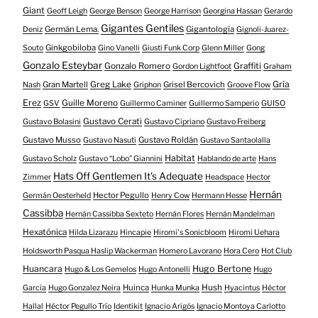
Giant
Geoff Leigh
George Benson
George Harrison
Georgina Hassan
Gerardo
Gigantes Gentiles
Germán Lema.
Gigantología
Deniz
Gignoli-Juarez-
Ginkgobiloba
Souto
Gino Vanelli
Giusti Funk Corp
Glenn Miller
Gong
Gonzalo Esteybar
Gonzalo Romero
Graffiti
Gordon Lightfoot
Graham
Gría
Gran Martell
Greg Lake
Grisel Bercovich
Nash
Griphon
Groove Flow
Erez
Guille Moreno
GSV
Guillermo Caminer
Guillermo Samperio
GUISO
Gustavo Cerati
Gustavo Bolasini
Gustavo Cipriano
Gustavo Freiberg
Gustavo Musso
Gustavo Roldán
Gustavo Nasuti
Gustavo Santaolalla
Habitat
Gustavo Scholz
Gustavo “Lobo” Giannini
Hablando de arte
Hans
Hats Off Gentlemen It's Adequate
Zimmer
Headspace
Hector
Hernán
Hector Pegullo
Germán Oesterheld
Henry Cow
Hermann Hesse
Cassibba
Hernán Cassibba Sexteto
Hernán Flores
Hernán Mandelman
Hexatónica
Hilda Lizarazu
Hincapie
Hiromi's Sonicbloom
Hiromi Uehara
Holdsworth Pasqua Haslip Wackerman
Homero Lavorano
Hora Cero
Hot Club
Huancara
Hugo Bertone
Hugo & Los Gemelos
Hugo Antonelli
Hugo
Huinca
Hush
García
Hugo Gonzalez Neira
Hunka Munka
Hyacintus
Héctor
Hallal
Héctor Pegullo Trío
Identikit
Ignacio Arigós
Ignacio Montoya Carlotto