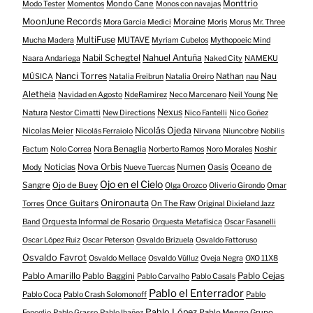
Mondo Cane
Monttrio
Modo Tester
Momentos
Monos con navajas
MoonJune Records
Moraine
Mora Garcia Medici
Moris
Morus
Mr. Three
MultiFuse
MUTAVE
Mucha Madera
Myriam Cubelos
Mythopoeic Mind
Nabil Schegtel
Nahuel Antuña
Naara Andariega
Naked City
NAMEKU
Nanci Torres
Nau
Nathan
MÚSICA
Natalia Freibrun
Natalia Oreiro
nau
Aletheia
Ne
Navidad en Agosto
NdeRamirez
Neco Marcenaro
Neil Young
Nexus
Natura
Nestor Cimatti
New Directions
Nico Fantelli
Nico Goñez
Nicolás Ojeda
Nicolas Meier
Nicolás Ferraiolo
Nirvana
Niuncobre
Nobilis
Nora Benaglia
Factum
Nolo Correa
Norberto Ramos
Noro Morales
Noshir
Nova Orbis
Noticias
Numen
Oasis
Oceano de
Mody
Nueve Tuercas
Ojo en el Cielo
Sangre
Ojo de Buey
Olga Orozco
Oliverio Girondo
Omar
Onironauta
Once Guitars
On The Raw
Torres
Original Dixieland Jazz
Orquesta Informal de Rosario
Band
Orquesta Metafísica
Oscar Fasanelli
Oscar López Ruiz
Oscar Peterson
Osvaldo Brizuela
Osvaldo Fattoruso
Osvaldo Favrot
Osvaldo Mellace
Osvaldo Vülluz
Oveja Negra
OXO 11X8
Pablo Amarillo
Pablo Cejas
Pablo Baggini
Pablo Carvalho
Pablo Casals
Pablo el Enterrador
Pablo Coca
Pablo Crash Solomonoff
Pablo
Pablo López
Pablo Mengo Grupo
Fenoglio
Pablo Grasso
Pablo Ibañez