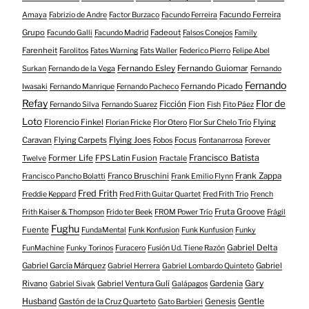
Facundo Ferreira
Amaya
Fabrizio de Andre
Factor Burzaco
Facundo Ferreira
Grupo
Fadeout
Facundo Galli
Facundo Madrid
Falsos Conejos
Family
Farenheit
Farolitos
Fates Warning
Fats Waller
Federico Pierro
Felipe Abel
Fernando Esley
Fernando Guiomar
Surkan
Fernando de la Vega
Fernando
Fernando
Fernando Picado
Iwasaki
Fernando Manrique
Fernando Pacheco
Refay
Flor de
Ficción
Fion
Fernando Silva
Fernando Suarez
Fish
Fito Páez
Loto
Florencio Finkel
Flying
Florian Fricke
Flor Otero
Flor Sur Chelo Trío
Caravan
Flying Carpets
Flying Joes
Focus
Fobos
Fontanarrosa
Forever
Francisco Batista
Former Life
FPS Latin Fusion
Twelve
Fractale
Franco Bruschini
Frank Zappa
Francisco Pancho Bolatti
Frank Emilio Flynn
Fred Frith
Freddie Keppard
Fred Frith Guitar Quartet
Fred Frith Trio
French
Fruta Groove
Frith Kaiser & Thompson
Frido ter Beek
FROM Power Trío
Frágil
Fughu
Fuente
FundaMental
Funk Konfusion
Funk Kunfusion
Funky
Gabriel Delta
FunMachine
Funky Torinos
Furacero
Fusión Ud. Tiene Razón
Gabriel García Márquez
Gabriel
Gabriel Herrera
Gabriel Lombardo Quinteto
Gary
Rivano
Gabriel Ventura Gulí
Gardenia
Gabriel Sivak
Galápagos
Husband
Gentle
Gastón de la Cruz Quarteto
Genesis
Gato Barbieri