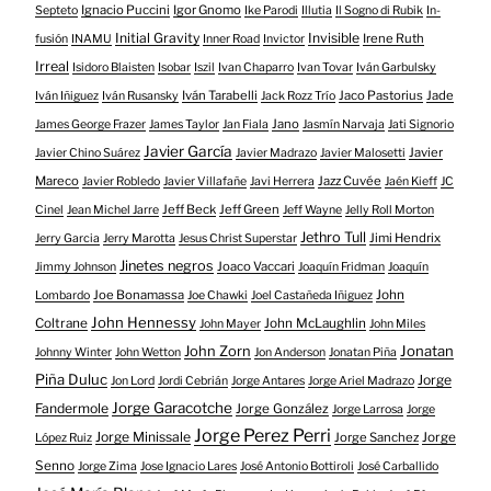
Ignacio Puccini
Igor Gnomo
Septeto
Ike Parodi
Illutia
Il Sogno di Rubik
In-
Initial Gravity
Invisible
Irene Ruth
fusión
INAMU
Inner Road
Invictor
Irreal
Isidoro Blaisten
Isobar
Iszil
Ivan Chaparro
Ivan Tovar
Iván Garbulsky
Iván Tarabelli
Jaco Pastorius
Jade
Iván Iñiguez
Iván Rusansky
Jack Rozz Trío
Jano
James George Frazer
James Taylor
Jan Fiala
Jasmín Narvaja
Jati Signorio
Javier García
Javier
Javier Chino Suárez
Javier Madrazo
Javier Malosetti
Mareco
Jazz Cuvée
Javier Robledo
Javier Villafañe
Javi Herrera
Jaén Kieff
JC
Jeff Beck
Jeff Green
Cinel
Jean Michel Jarre
Jeff Wayne
Jelly Roll Morton
Jethro Tull
Jimi Hendrix
Jerry Garcia
Jerry Marotta
Jesus Christ Superstar
Jinetes negros
Joaco Vaccari
Jimmy Johnson
Joaquín Fridman
Joaquín
Joe Bonamassa
John
Lombardo
Joe Chawki
Joel Castañeda Iñiguez
John Hennessy
Coltrane
John McLaughlin
John Mayer
John Miles
John Zorn
Jonatan
Johnny Winter
John Wetton
Jon Anderson
Jonatan Piña
Piña Duluc
Jorge
Jon Lord
Jordi Cebrián
Jorge Antares
Jorge Ariel Madrazo
Jorge Garacotche
Fandermole
Jorge González
Jorge Larrosa
Jorge
Jorge Perez Perri
Jorge Minissale
Jorge Sanchez
Jorge
López Ruiz
Senno
Jorge Zima
Jose Ignacio Lares
José Antonio Bottiroli
José Carballido