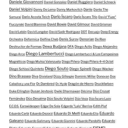
Daniele Giovannoni
Daniel Ruggiero
Daniel Gonzalez
Daniel Schneck
Daniel Volpini
Dante
Danny De Lema
Danny Markovitch
Dante The
Darío Íscaro
Darío Acosta Teich
Darío Íscaro Trío
Samurai
David "Fuze"
David Bowie
David Gilmour
Fiuczynski
David Blamires
David Grisman
David Lebón
David Longdon
David Sadir Rodriguez
DDT
Decuajo
Deep Energy
Denis Surov
Denorian
Orchestra
Deformica
Delfina Cheb
De Rien
Dewa Budjana
Destructor de Formas
DFA
Diego Actis
Diego Alejandro
Diego Lambertucci
Diego Arce
Diego Lambertucci & Los Campesinos
Magnéticos
Diego Muñoz Valenzuela
Diego Piñera
Diego Piñera 4+4 Octet
Diego Souto
Diego Schissi Quinteto
Diego Spinelli
Diego Wacker
Dino Brassea
Diva
Dixieland
Dizzy Gillespie
Dominic Miller
Donovan
Dos
Dr. Dambred
Dragón de Hierro
Druckfarben
Caballos y una Flor
Dr. Hyde
Dusan Jevtovic
Dúo Crusat
Duke Ellington
Dwiki Dharmawan
Décima
Fernández
Dúo Desalma
Dúo Souto Volpini
Dúo Veza
Dúo Íscaro Lazo
E.C.O.S.
Earswideopen
Edgar De Sola
Edgardo "Lalo" Barrios
Edith Piaf
Eduardo
Eduardo Di Melfi
Eduardo Carbi
Eduardo Dezorzi
Eduardo Elia
Galeano
Eduardo
Eduardo Galimany
Eduardo Giannini
Eduardo Pandolfo