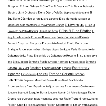
EIEMEL
Pinto
Eduardo Serenelli
Edwin Morgan
Egberto Gismonti
El Buen Salvaje
El Che Trío
Ekseption
El Descanso Trío
Eleanor Dubinsky
Electric Light Orchestra
Elena Otero Valdés
El
Elephants of Scotland
Equilibrio Cósmico
Elisa Montaldo
El Faro
Eliana Lardone
Eliseon
El
El Nirvana
Mentiroso de la Montanha
el movimiento Grunge
ELO
El Pez
El
El Tubo Elástico
El Trío
Proyecto de Pablo Baggini
El Séptimo Árbol
El
Emerson Lake and Palmer
ángulo de la estrella
Emanuel Bonaccorso
Empyrica
Ennio Morricone
Emmett Chapman
EncontrArte Musical
Enrique Anderson Imbert
Enrique Peña
Ensamble de
Enrique Llopis
Enso
Guitarras de La Plata
Ensamble de Guitarras de Rosario
Entek
EPN
Eric Clapton
Ernesto Fucile
Ernesto
Trío
Ernesto Hermoza
Ernesto Jodos
Escritores y
Escalera
Sábato
Escalera Banda
Erni Vidal
Escribir:
gigantes
Esteban Cerioni
Espíritu
Esteban
Esos Sherpas
Sehinkman
Eugenio Mandrini
Eureka Brass Band
Eva Schilder
Experiencia de Caer
Experimento Quartermass
Experimento Quatermass
Ezequiel Borra
Fabio
Ezequiel Beyrouti
Ezequiel Román Gil
Fabio Banegas
Gremo
Fabio Trentini
Fabio Obregón
Fabio Rodriguez de la Flor
Fabio Zuffanti
Fabián Castilla
Fabián Spampinato
Fabián Vera
Fabián Gallardo
Fabricio