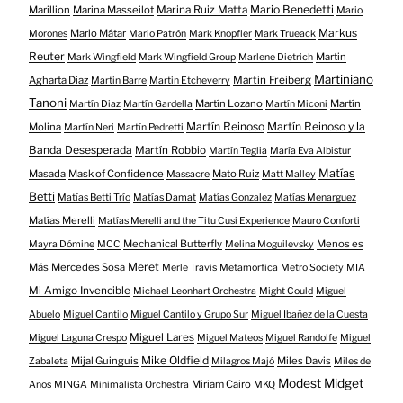
Mario Benedetti
Marillion
Marina Masseilot
Marina Ruiz Matta
Mario
Markus
Mario Mátar
Morones
Mario Patrón
Mark Knopfler
Mark Trueack
Reuter
Martin
Mark Wingfield
Mark Wingfield Group
Marlene Dietrich
Martiniano
Agharta Diaz
Martin Freiberg
Martin Barre
Martin Etcheverry
Tanoni
Martín Lozano
Martín
Martín Diaz
Martín Gardella
Martín Miconi
Martín Reinoso
Martín Reinoso y la
Molina
Martín Neri
Martín Pedretti
Banda Desesperada
Martín Robbio
Martín Teglia
María Eva Albistur
Matías
Masada
Mask of Confidence
Mato Ruiz
Massacre
Matt Malley
Betti
Matías Betti Trío
Matías Damat
Matías Gonzalez
Matías Menarguez
Matías Merelli
Matías Merelli and the Titu Cusi Experience
Mauro Conforti
Mechanical Butterfly
Menos es
Mayra Dómine
MCC
Melina Moguilevsky
Meret
Más
Mercedes Sosa
Merle Travis
Metamorfica
Metro Society
MIA
Mi Amigo Invencible
Michael Leonhart Orchestra
Might Could
Miguel
Abuelo
Miguel Cantilo
Miguel Cantilo y Grupo Sur
Miguel Ibañez de la Cuesta
Miguel Lares
Miguel Laguna Crespo
Miguel Mateos
Miguel Randolfe
Miguel
Mike Oldfield
Mijal Guinguis
Miles Davis
Zabaleta
Milagros Majó
Miles de
Modest Midget
Miriam Cairo
Años
MINGA
Minimalista Orchestra
MKQ