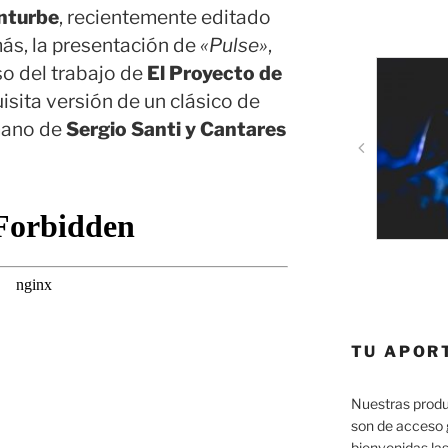
nturbe
, recientemente editado
ás, la presentación de
«Pulse»
,
so del trabajo de
El Proyecto de
uisita versión de un clásico de
mano de
Sergio Santi y Cantares
TU APOR
Nuestras produ
son de acceso 
bienvenidas las