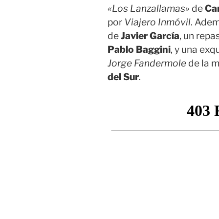
«Los Lanzallamas»
de
Ca
por
Viajero Inmóvil
. Adem
de
Javier García
, un repa
Pablo Baggini
, y una exq
Jorge Fandermole
de la 
del Sur
.