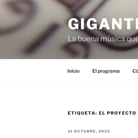
Saltar
al
GIGANT
contenido
La buena música que
Inicio
El programa
Có
ETIQUETA:
EL PROYECTO 
PUBLICADO
31 OCTUBRE, 2023
EL