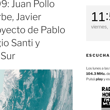
: Juan Pollo
11
be, Javier
royecto de Pablo
viernes,
io Santi y
 Sur
ESCUCHA
Los lunes a las
104.3 MHz.
de
Pulsá
play
y es