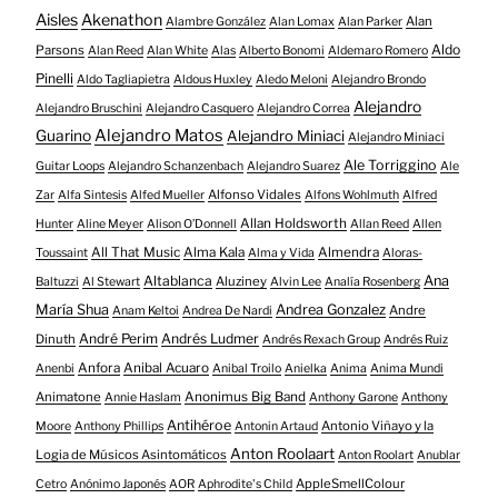
Aisles
Akenathon
Alan
Alambre González
Alan Lomax
Alan Parker
Aldo
Parsons
Alan Reed
Alan White
Alas
Alberto Bonomi
Aldemaro Romero
Pinelli
Aldo Tagliapietra
Aldous Huxley
Aledo Meloni
Alejandro Brondo
Alejandro
Alejandro Bruschini
Alejandro Casquero
Alejandro Correa
Alejandro Matos
Guarino
Alejandro Miniaci
Alejandro Miniaci
Ale Torriggino
Guitar Loops
Alejandro Schanzenbach
Alejandro Suarez
Ale
Alfonso Vidales
Zar
Alfa Sintesis
Alfed Mueller
Alfons Wohlmuth
Alfred
Allan Holdsworth
Hunter
Aline Meyer
Alison O​’​Donnell
Allan Reed
Allen
All That Music
Alma Kala
Almendra
Toussaint
Alma y Vida
Aloras-
Altablanca
Ana
Aluziney
Baltuzzi
Al Stewart
Alvin Lee
Analía Rosenberg
María Shua
Andrea Gonzalez
Andre
Anam Keltoi
Andrea De Nardi
André Perim
Andrés Ludmer
Dinuth
Andrés Rexach Group
Andrés Ruiz
Anfora
Anibal Acuaro
Anenbi
Anibal Troilo
Anielka
Anima
Anima Mundi
Animatone
Anonimus Big Band
Annie Haslam
Anthony Garone
Anthony
Antihéroe
Antonio Viñayo y la
Moore
Anthony Phillips
Antonin Artaud
Anton Roolaart
Logia de Músicos Asintomáticos
Anton Roolart
Anublar
AppleSmellColour
Cetro
Anónimo Japonés
AOR
Aphrodite's Child