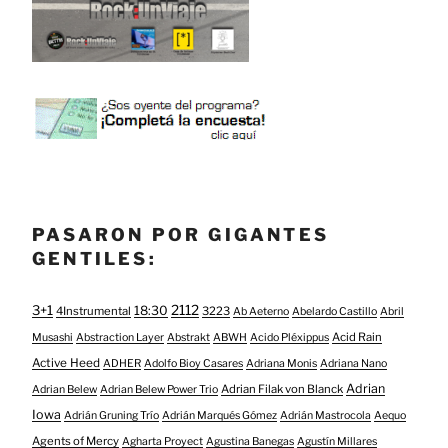
PASARON POR GIGANTES
GENTILES:
3+1
2112
18:30
4Instrumental
3223
Ab Aeterno
Abelardo Castillo
Abril
Acid Rain
Musashi
Abstraction Layer
Abstrakt
ABWH
Acido Pléxippus
Active Heed
ADHER
Adolfo Bioy Casares
Adriana Monis
Adriana Nano
Adrian
Adrian Filak von Blanck
Adrian Belew
Adrian Belew Power Trio
Iowa
Adrián Gruning Trío
Adrián Marqués Gómez
Adrián Mastrocola
Aequo
Agents of Mercy
Agharta Proyect
Agustina Banegas
Agustín Millares