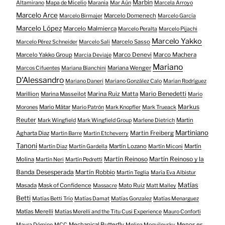
Marbin
Altamirano
Mapa de Micelio
Marania
Mar Aún
Marcela Arroyo
Marcelo Arce
Marcelo Domenech
Marcelo Birmajer
Marcelo García
Marcelo López
Marcelo Malmierca
Marcelo Peralta
Marcelo Pijachi
Marcelo Yakko
Marcelo Sasso
Marcelo Pérez Schneider
Marcelo Sali
Marcelo Yakko Group
Marco Denevi
Marco Machera
Marcia Deviaje
Mariano
Mariana Wenger
Marcos Cifuentes
Mariana Bianchini
D'Alessandro
Mariano Daneri
Mariano González Calo
Marian Rodríguez
Mario Benedetti
Marillion
Marina Masseilot
Marina Ruiz Matta
Mario
Markus
Mario Mátar
Morones
Mario Patrón
Mark Knopfler
Mark Trueack
Reuter
Martin
Mark Wingfield
Mark Wingfield Group
Marlene Dietrich
Martiniano
Agharta Diaz
Martin Freiberg
Martin Barre
Martin Etcheverry
Tanoni
Martín Lozano
Martín
Martín Diaz
Martín Gardella
Martín Miconi
Martín Reinoso
Martín Reinoso y la
Molina
Martín Neri
Martín Pedretti
Banda Desesperada
Martín Robbio
Martín Teglia
María Eva Albistur
Matías
Masada
Mask of Confidence
Mato Ruiz
Massacre
Matt Malley
Betti
Matías Betti Trío
Matías Damat
Matías Gonzalez
Matías Menarguez
Matías Merelli
Matías Merelli and the Titu Cusi Experience
Mauro Conforti
Mechanical Butterfly
Menos es
Mayra Dómine
MCC
Melina Moguilevsky