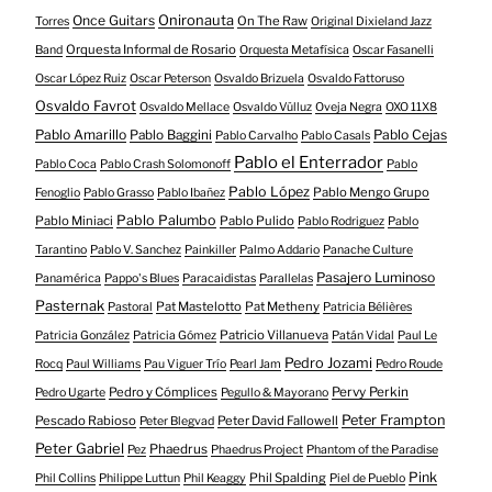
Onironauta
Once Guitars
On The Raw
Torres
Original Dixieland Jazz
Orquesta Informal de Rosario
Band
Orquesta Metafísica
Oscar Fasanelli
Oscar López Ruiz
Oscar Peterson
Osvaldo Brizuela
Osvaldo Fattoruso
Osvaldo Favrot
Osvaldo Mellace
Osvaldo Vülluz
Oveja Negra
OXO 11X8
Pablo Amarillo
Pablo Cejas
Pablo Baggini
Pablo Carvalho
Pablo Casals
Pablo el Enterrador
Pablo Coca
Pablo Crash Solomonoff
Pablo
Pablo López
Pablo Mengo Grupo
Fenoglio
Pablo Grasso
Pablo Ibañez
Pablo Palumbo
Pablo Miniaci
Pablo Pulido
Pablo Rodriguez
Pablo
Tarantino
Pablo V. Sanchez
Painkiller
Palmo Addario
Panache Culture
Pasajero Luminoso
Panamérica
Pappo's Blues
Paracaidistas
Parallelas
Pasternak
Pat Mastelotto
Pat Metheny
Pastoral
Patricia Bélières
Patricio Villanueva
Patricia González
Patricia Gómez
Patán Vidal
Paul Le
Pedro Jozami
Rocq
Paul Williams
Pau Viguer Trío
Pearl Jam
Pedro Roude
Pedro y Cómplices
Pervy Perkin
Pedro Ugarte
Pegullo & Mayorano
Peter Frampton
Pescado Rabioso
Peter David Fallowell
Peter Blegvad
Peter Gabriel
Phaedrus
Pez
Phaedrus Project
Phantom of the Paradise
Pink
Phil Spalding
Phil Collins
Philippe Luttun
Phil Keaggy
Piel de Pueblo