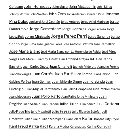
John Hennessy
Coltrane
John McLaughlin
John Mayer
John Miles
John Zorn
Jonatan
Johnny Winter
John Wetton
Jon Anderson
Jonatan Piña
Piña Duluc
Jorge
Jon Lord
Jordi Cebrián
Jorge Antares
Jorge Ariel Madrazo
Jorge Garacotche
Fandermole
Jorge González
Jorge Larrosa
Jorge
Jorge Perez Perri
Jorge Minissale
Jorge Sanchez
Jorge
López Ruiz
Senno
Jorge Zima
Jose Ignacio Lares
José Antonio Bottiroli
José Carballido
José María Blanc
José María Blanc con La Herencia de Pablo.
José Pérez
Vargas
Jota Morelli
Juampy Juarez
Juan Antonio Ferreyra JAF
Juan Carlos
Juan Chianelli
Baglietto
Juan Carlos Onetti
Juanchi Vidoletti
Juancho Perone
Juan Farré
Juan Cortés
Juan Forche
Juan
Juancho Vargas
Juan Gabino
Juanjo Sunda
Gabino Peláez
Juan Gelman
Juan Izkierdo Grupo
Juan
Lucangioli
Juan Miguel Carotenuto
Juan Pablo Compaired
Juan Pablo Navarro
Juan Pollo Raffo
Juan
Juanpidecesare
Juan Raffo Jorge Minissale
Regidor
Julio Cortazar
Julian Julien
Juan Sasiain
Juan Trapani
Julia Zenko
Julio Presas
Julio Frade Trio
Julio Mazziotti
Julio Ricardo Estefan
Juli
Kafod
Umezawa
Julián Gallo
Julián Marcipar
Julián Solarz
Kansas City Style
Kant Freud Kafka
Kaoll
Karina Corradini
Karana Mudra
Karenautas