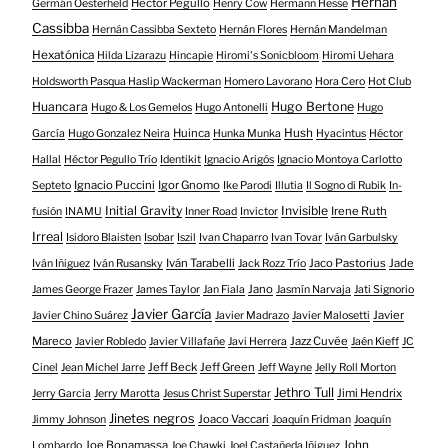
Hernán
Hector Pegullo
Germán Oesterheld
Henry Cow
Hermann Hesse
Cassibba
Hernán Cassibba Sexteto
Hernán Flores
Hernán Mandelman
Hexatónica
Hilda Lizarazu
Hincapie
Hiromi's Sonicbloom
Hiromi Uehara
Holdsworth Pasqua Haslip Wackerman
Homero Lavorano
Hora Cero
Hot Club
Huancara
Hugo Bertone
Hugo & Los Gemelos
Hugo Antonelli
Hugo
Huinca
Hush
García
Hugo Gonzalez Neira
Hunka Munka
Hyacintus
Héctor
Hallal
Héctor Pegullo Trío
Identikit
Ignacio Arigós
Ignacio Montoya Carlotto
Ignacio Puccini
Igor Gnomo
Septeto
Ike Parodi
Illutia
Il Sogno di Rubik
In-
Initial Gravity
Invisible
Irene Ruth
fusión
INAMU
Inner Road
Invictor
Irreal
Isidoro Blaisten
Isobar
Iszil
Ivan Chaparro
Ivan Tovar
Iván Garbulsky
Iván Tarabelli
Jaco Pastorius
Jade
Iván Iñiguez
Iván Rusansky
Jack Rozz Trío
Jano
James George Frazer
James Taylor
Jan Fiala
Jasmín Narvaja
Jati Signorio
Javier García
Javier
Javier Chino Suárez
Javier Madrazo
Javier Malosetti
Mareco
Jazz Cuvée
Javier Robledo
Javier Villafañe
Javi Herrera
Jaén Kieff
JC
Jeff Beck
Jeff Green
Cinel
Jean Michel Jarre
Jeff Wayne
Jelly Roll Morton
Jethro Tull
Jimi Hendrix
Jerry Garcia
Jerry Marotta
Jesus Christ Superstar
Jinetes negros
Joaco Vaccari
Jimmy Johnson
Joaquín Fridman
Joaquín
Joe Bonamassa
John
Lombardo
Joe Chawki
Joel Castañeda Iñiguez