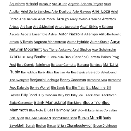
Aquelarre
Arbatel
Arcabuz
Arc Of Life
Argovia
Ariadna Project
Ariel
Ariel Loza
Ariel Darío Sanchez
Ariel
Aguilar
Ariel Dogliotti
Ariel Gayoso
Pozzo
Arraigo
Artattack
Ariel Ranieri
Ariel Ronchi
Arroyito dúo
Arsénica
Asaf Sirkis
Artaud
Art Bear
Arti & Mestieri
Arturo Jauretche
A Saidera
Astor Piazzolla
Asceta Ensamble
ATempo
Asceta
Ashraj
Atilio Bertorello
Auryn
A Través
Augusto Monterroso
Aurea Hybride
Aurea Stasis
Atolón
Autumn Moonlight
Ave Tierra
Awkanya
Axel Giudice
Axel Scheinsohn
Baalbek
AYDEN
Babu Cerviño Cuarteto
Baires Prog
B.B.King
Baba Zula
Barbara
Fest
Banana
Bajo Cuerda
Bajofondo
Baltasar Comotto
Bandgap
Rubin
Beledo
Bar Kokhba
Barón Biza
Bastian Per
Beatlejuice
Beledo and
Benjamin Lechuga
Benny Goodman
The Avengers
Bernardo Alza
Bernardo
Big Big Train
Big Machine
Pepo Daluicio
Bernie Worrell
Big Bands
Bill
Billy Bond
Laswell
Billy Cobham
Billy Idol
Billy Joel
Blacklabél
Blacktorch
Blank Manuskript
Bledo Trío
Blue
Blake Carpenter
Blas Mora
Mammoth
Blues Harmony Sur
Blue Note
Blöw & Estanislao Corvalán
Bonzo Morelli
Boris
Bob Dylan
BOGADOCUMAN
Bonzo Blues Band
Savoldelli
Brian Chambouleyron
Borrah
Boston
Bregar
Bruce Dickinson