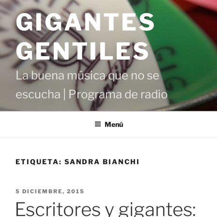
Saltar
GIGANTES
al
contenido
GENTILES
La buena música que no se
escucha | Programa de radio
Menú
ETIQUETA:
SANDRA BIANCHI
PUBLICADO
5 DICIEMBRE, 2015
EL
Escritores y gigantes: