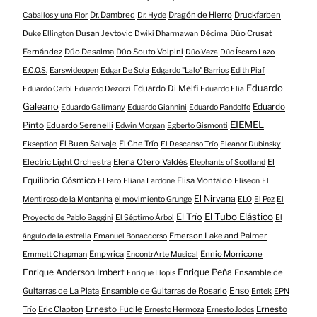
Dr. Dambred
Dragón de Hierro
Druckfarben
Caballos y una Flor
Dr. Hyde
Dusan Jevtovic
Dúo Crusat
Duke Ellington
Dwiki Dharmawan
Décima
Fernández
Dúo Desalma
Dúo Souto Volpini
Dúo Veza
Dúo Íscaro Lazo
E.C.O.S.
Earswideopen
Edgar De Sola
Edgardo "Lalo" Barrios
Edith Piaf
Eduardo
Eduardo Di Melfi
Eduardo Carbi
Eduardo Dezorzi
Eduardo Elia
Galeano
Eduardo
Eduardo Galimany
Eduardo Giannini
Eduardo Pandolfo
EIEMEL
Pinto
Eduardo Serenelli
Edwin Morgan
Egberto Gismonti
El Buen Salvaje
El Che Trío
Ekseption
El Descanso Trío
Eleanor Dubinsky
Electric Light Orchestra
Elena Otero Valdés
El
Elephants of Scotland
Equilibrio Cósmico
Elisa Montaldo
El Faro
Eliana Lardone
Eliseon
El
El Nirvana
Mentiroso de la Montanha
el movimiento Grunge
ELO
El Pez
El
El Tubo Elástico
El Trío
Proyecto de Pablo Baggini
El Séptimo Árbol
El
Emerson Lake and Palmer
ángulo de la estrella
Emanuel Bonaccorso
Empyrica
Ennio Morricone
Emmett Chapman
EncontrArte Musical
Enrique Anderson Imbert
Enrique Peña
Ensamble de
Enrique Llopis
Enso
Guitarras de La Plata
Ensamble de Guitarras de Rosario
Entek
EPN
Eric Clapton
Ernesto Fucile
Ernesto
Trío
Ernesto Hermoza
Ernesto Jodos