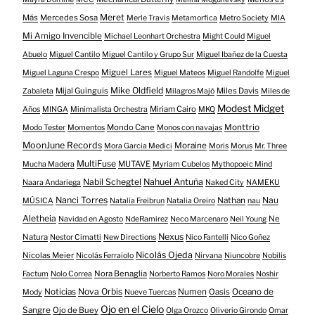
Meret
Más
Mercedes Sosa
Merle Travis
Metamorfica
Metro Society
MIA
Mi Amigo Invencible
Michael Leonhart Orchestra
Might Could
Miguel
Abuelo
Miguel Cantilo
Miguel Cantilo y Grupo Sur
Miguel Ibañez de la Cuesta
Miguel Lares
Miguel Laguna Crespo
Miguel Mateos
Miguel Randolfe
Miguel
Mike Oldfield
Mijal Guinguis
Miles Davis
Zabaleta
Milagros Majó
Miles de
Modest Midget
Miriam Cairo
Años
MINGA
Minimalista Orchestra
MKQ
Mondo Cane
Monttrio
Modo Tester
Momentos
Monos con navajas
MoonJune Records
Moraine
Mora Garcia Medici
Moris
Morus
Mr. Three
MultiFuse
MUTAVE
Mucha Madera
Myriam Cubelos
Mythopoeic Mind
Nabil Schegtel
Nahuel Antuña
Naara Andariega
Naked City
NAMEKU
Nanci Torres
Nau
Nathan
MÚSICA
Natalia Freibrun
Natalia Oreiro
nau
Aletheia
Ne
Navidad en Agosto
NdeRamirez
Neco Marcenaro
Neil Young
Nexus
Natura
Nestor Cimatti
New Directions
Nico Fantelli
Nico Goñez
Nicolás Ojeda
Nicolas Meier
Nicolás Ferraiolo
Nirvana
Niuncobre
Nobilis
Nora Benaglia
Factum
Nolo Correa
Norberto Ramos
Noro Morales
Noshir
Nova Orbis
Noticias
Numen
Oasis
Oceano de
Mody
Nueve Tuercas
Ojo en el Cielo
Sangre
Ojo de Buey
Olga Orozco
Oliverio Girondo
Omar