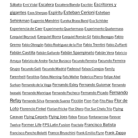
Escritores y
Escalera
Sábato
Escalera Banda
Erni Vidal
Escribir:
gigantes
Esteban Cerioni
Espíritu
Esteban
Esos Sherpas
Sehinkman
Eugenio Mandrini
Eureka Brass Band
Eva Schilder
Experiencia de Caer
Experimento Quartermass
Experimento Quatermass
Ezequiel Borra
Fabio
Ezequiel Beyrouti
Ezequiel Román Gil
Fabio Banegas
Gremo
Fabio Trentini
Fabio Obregón
Fabio Rodriguez de la Flor
Fabio Zuffanti
Fabián Castilla
Fabián Spampinato
Fabián Vera
Fabián Gallardo
Fabricio
Facundo Ferreira
Amaya
Fabrizio de Andre
Factor Burzaco
Facundo Ferreira
Grupo
Fadeout
Facundo Galli
Facundo Madrid
Falsos Conejos
Family
Farenheit
Farolitos
Fates Warning
Fats Waller
Federico Pierro
Felipe Abel
Fernando Esley
Fernando Guiomar
Surkan
Fernando de la Vega
Fernando
Fernando
Fernando Picado
Iwasaki
Fernando Manrique
Fernando Pacheco
Refay
Flor de
Ficción
Fion
Fernando Silva
Fernando Suarez
Fish
Fito Páez
Loto
Florencio Finkel
Flying
Florian Fricke
Flor Otero
Flor Sur Chelo Trío
Caravan
Flying Carpets
Flying Joes
Focus
Fobos
Fontanarrosa
Forever
Francisco Batista
Former Life
FPS Latin Fusion
Twelve
Fractale
Franco Bruschini
Frank Zappa
Francisco Pancho Bolatti
Frank Emilio Flynn