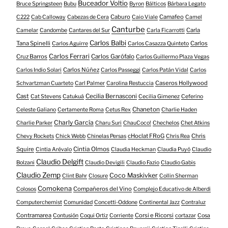
Buceador Voltio
Bruce Springsteen
Bubu
Byron
Bálticos
Bárbara Legato
Caburo
Camafeo
C222
Cab Calloway
Cabezas de Cera
Caio Viale
Camel
Canturbe
Carla
Camelar
Candombe
Cantares del Sur
Carla Ficarrotti
Carlos Balbi
Tana Spinelli
Carlos
Carlos Aguirre
Carlos Casazza Quinteto
Carlos Ferrari
Cruz Barros
Carlos Garófalo
Carlos Guillermo Plaza Vegas
Carlos Núñez
Carlos Indio Solari
Carlos Passeggi
Carlos Patán Vidal
Carlos
Caseros Hollywood
Schvartzman Cuarteto
Carl Palmer
Carolina Restuccia
Cast
Cecilia Bernasconi
Cat Stevens
Catukuá
Cecilia Gimenez
Ceferino
Chaneton
Celeste Galiano
Certamente Roma
Cetus Rex
Charlie Haden
Charly García
Charlie Parker
Charu Suri
ChauCoco!
Chechelos
Chet Atkins
cHoclat FRoG
Chris
Chevy Rockets
Chick Webb
Chinelas Persas
Chris Rea
Squire
Cintia Olmos
Cintia Arévalo
Claudia Heckman
Claudia Puyó
Claudio
Claudio Delgift
Bolzani
Claudio Devigili
Claudio Fazio
Claudio Gabis
Claudio Zemp
Coco Maskivker
Clint Bahr
Closure
Collin Sherman
Comokena
Compañeros del Vino
Colosos
Complejo Educativo de Alberdi
Computerchemist
Comunidad
Concetti-Oddone
Continental Jazz
Contraluz
Contramarea
Corsi e Ricorsi
Contusión
Coqui Ortiz
Corriente
cortazar
Cosa