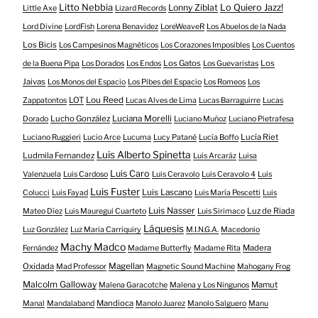
Litto Nebbia
Lonny Ziblat
Lo Quiero Jazz!
Little Axe
Lizard Records
Lord Divine
LordFish
Lorena Benavidez
LoreWeaveR
Los Abuelos de la Nada
Los Bicis
Los Campesinos Magnéticos
Los Corazones Imposibles
Los Cuentos
Los Gatos
Los
de la Buena Pipa
Los Dorados
Los Endos
Los Guevaristas
Jaivas
Los Monos del Espacio
Los Pibes del Espacio
Los Romeos
Los
LOT
Lou Reed
Zappatontos
Lucas Alves de Lima
Lucas Barraguirre
Lucas
Lucho González
Luciana Morelli
Dorado
Luciano Muñoz
Luciano Pietrafesa
Lucía Riet
Luciano Ruggieri
Lucio Arce
Lucuma
Lucy Patané
Lucía Boffo
Luis Alberto Spinetta
Ludmila Fernandez
Luis Arcaráz
Luisa
Luis Caro
Valenzuela
Luis Cardoso
Luis Ceravolo
Luis Ceravolo 4
Luis
Luis Fuster
Luis Lascano
Colucci
Luis Fayad
Luis María Pescetti
Luis
Luis Nasser
Luz de Riada
Mateo Díez
Luis Mauregui Cuarteto
Luis Sirimaco
Láquesis
Luz González
Luz Maria Carriquiry
M.I.N.G.A.
Macedonio
Machy Madco
Madera
Fernández
Madame Butterfly
Madame Rita
Oxidada
Magellan
Mad Professor
Magnetic Sound Machine
Mahogany Frog
Malcolm Galloway
Mamut
Malena Garacotche
Malena y Los Ningunos
Mandioca
Manal
Mandalaband
Manolo Juarez
Manolo Salguero
Manu