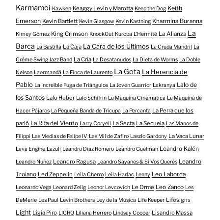
Karmamoi
Keith
Keaggy Levin y Marotta
Kawken
Keep the Dog
Emerson
Kevin Bartlett
Kharmina Buranna
Kevin Glasgow
Kevin Kastning
La
King Crimson
La Alianza
Kimey Gómez
KnockOut
Kuropa
L'Hermité
Barca
La Cara de los Últimos
La Caja
La Bastilla
La Cruda Mandril
La
La Cría
Créme Swing Jazz Band
La Desatanudos
La Dieta de Worms
La Doble
La Gota
La Herencia de
Nelson
Laermandá
La Finca de Laurento
Pablo
Lalo de
La Increíble Fuga de Triángulos
La Joven Guarrior
Lakranya
los Santos
Lalo Huber
Lalo Schifrin
La Máquina Cinemática
La Máquina de
La Perra que los
Hacer Pájaros
La Pequeña Banda de Trícupa
La Percanta
parió
La Rifa del Viento
La Secta
La Secuela
Larry Coryell
Las Manos de
La Vaca Lunar
Filippi
Las Medias de Felipe IV
Las Mil de Zafiro
Laszlo Gardony
Leandro Kalén
Lava Engine
Lazuli
Leandro Diaz Romero
Leandro Guelman
Leandro Ragusa
Leandro
Leandro Nuñez
Leandro Sayanes & Si Vos Querés
Troiano
Led Zeppelin
Leo Laborda
Leila Cherro
Leila Harlac
Lenny
Le Orme
Leo Zanco
Leonardo Vega
Leonard Zelig
Leonor Levcovich
Les
Lifesigns
DeMerle
Les Paul
Levin Brothers
Ley de la Música
Life Keeper
Light
Ligia Piro
Lisandro Massa
LIGRO
Liliana Herrero
Lindsay Cooper