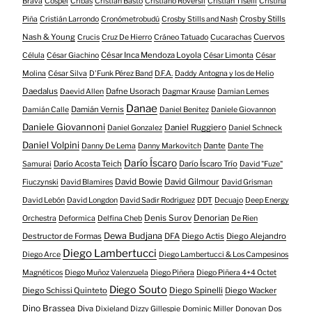
Brava
Cospel
Cribas
Cristian Basto
Cristiano Roversii
Cristian Tiselli
Cristina
Crosby Stills
Piña
Cristián Larrondo
Cronómetrobudú
Crosby Stills and Nash
Nash & Young
Cuervos
Crucis
Cruz De Hierro
Cráneo Tatuado
Cucarachas
César Inca Mendoza Loyola
Célula
César Giachino
César Limonta
César
Molina
César Silva
D'Funk Pérez Band
D.F.A.
Daddy Antogna y los de Helio
Daedalus
Dafne Usorach
Daevid Allen
Dagmar Krause
Damian Lemes
Danae
Damián Vernis
Damián Calle
Daniel Benitez
Daniele Giovannon
Daniele Giovannoni
Daniel Ruggiero
Daniel Gonzalez
Daniel Schneck
Daniel Volpini
Dante
Danny De Lema
Danny Markovitch
Dante The
Darío Íscaro
Darío Acosta Teich
Darío Íscaro Trío
Samurai
David "Fuze"
David Bowie
David Gilmour
Fiuczynski
David Blamires
David Grisman
David Lebón
David Longdon
David Sadir Rodriguez
DDT
Decuajo
Deep Energy
Denis Surov
Denorian
Orchestra
Deformica
Delfina Cheb
De Rien
Dewa Budjana
Destructor de Formas
DFA
Diego Actis
Diego Alejandro
Diego Lambertucci
Diego Arce
Diego Lambertucci & Los Campesinos
Magnéticos
Diego Muñoz Valenzuela
Diego Piñera
Diego Piñera 4+4 Octet
Diego Souto
Diego Schissi Quinteto
Diego Spinelli
Diego Wacker
Dino Brassea
Diva
Dixieland
Dizzy Gillespie
Dominic Miller
Donovan
Dos