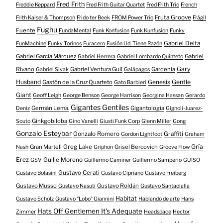
Fred Frith
Freddie Keppard
Fred Frith Guitar Quartet
Fred Frith Trio
French
Fruta Groove
Frith Kaiser & Thompson
Frido ter Beek
FROM Power Trío
Frágil
Fughu
Fuente
FundaMental
Funk Konfusion
Funk Kunfusion
Funky
Gabriel Delta
FunMachine
Funky Torinos
Furacero
Fusión Ud. Tiene Razón
Gabriel García Márquez
Gabriel
Gabriel Herrera
Gabriel Lombardo Quinteto
Gary
Rivano
Gabriel Ventura Gulí
Gardenia
Gabriel Sivak
Galápagos
Husband
Gentle
Gastón de la Cruz Quarteto
Genesis
Gato Barbieri
Giant
Geoff Leigh
George Benson
George Harrison
Georgina Hassan
Gerardo
Gigantes Gentiles
Germán Lema.
Gigantología
Deniz
Gignoli-Juarez-
Ginkgobiloba
Souto
Gino Vanelli
Giusti Funk Corp
Glenn Miller
Gong
Gonzalo Esteybar
Gonzalo Romero
Graffiti
Gordon Lightfoot
Graham
Gría
Gran Martell
Greg Lake
Grisel Bercovich
Nash
Griphon
Groove Flow
Erez
Guille Moreno
GSV
Guillermo Caminer
Guillermo Samperio
GUISO
Gustavo Cerati
Gustavo Bolasini
Gustavo Cipriano
Gustavo Freiberg
Gustavo Musso
Gustavo Roldán
Gustavo Nasuti
Gustavo Santaolalla
Habitat
Gustavo Scholz
Gustavo “Lobo” Giannini
Hablando de arte
Hans
Hats Off Gentlemen It's Adequate
Zimmer
Headspace
Hector