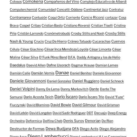
Comokena
Compañeros del Vino
Colosos
Complejo Educativo de Alberdi
Computerchemist
Comunidad
Concetti-Oddone
Continental Jazz
Contraluz
Contramarea
Corsi e Ricorsi
Contusión
Coqui Ortiz
Corriente
cortazar
Cosa
Brava
Cospel
Cribas
Cristian Basto
Cristiano Roversii
Cristian Tiselli
Cristina
Crosby Stills
Piña
Cristián Larrondo
Cronómetrobudú
Crosby Stills and Nash
Nash & Young
Cuervos
Crucis
Cruz De Hierro
Cráneo Tatuado
Cucarachas
César Inca Mendoza Loyola
Célula
César Giachino
César Limonta
César
Molina
César Silva
D'Funk Pérez Band
D.F.A.
Daddy Antogna y los de Helio
Daedalus
Dafne Usorach
Daevid Allen
Dagmar Krause
Damian Lemes
Danae
Damián Vernis
Damián Calle
Daniel Benitez
Daniele Giovannon
Daniele Giovannoni
Daniel Ruggiero
Daniel Gonzalez
Daniel Schneck
Daniel Volpini
Dante
Danny De Lema
Danny Markovitch
Dante The
Darío Íscaro
Darío Acosta Teich
Darío Íscaro Trío
Samurai
David "Fuze"
David Bowie
David Gilmour
Fiuczynski
David Blamires
David Grisman
David Lebón
David Longdon
David Sadir Rodriguez
DDT
Decuajo
Deep Energy
Denis Surov
Denorian
Orchestra
Deformica
Delfina Cheb
De Rien
Dewa Budjana
Destructor de Formas
DFA
Diego Actis
Diego Alejandro
Diego Lambertucci
Diego Arce
Diego Lambertucci & Los Campesinos