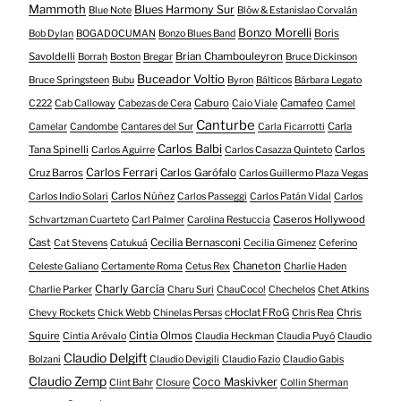
Mammoth
Blues Harmony Sur
Blue Note
Blöw & Estanislao Corvalán
Bonzo Morelli
Boris
Bob Dylan
BOGADOCUMAN
Bonzo Blues Band
Savoldelli
Brian Chambouleyron
Borrah
Boston
Bregar
Bruce Dickinson
Buceador Voltio
Bruce Springsteen
Bubu
Byron
Bálticos
Bárbara Legato
Caburo
Camafeo
C222
Cab Calloway
Cabezas de Cera
Caio Viale
Camel
Canturbe
Carla
Camelar
Candombe
Cantares del Sur
Carla Ficarrotti
Carlos Balbi
Tana Spinelli
Carlos
Carlos Aguirre
Carlos Casazza Quinteto
Carlos Ferrari
Cruz Barros
Carlos Garófalo
Carlos Guillermo Plaza Vegas
Carlos Núñez
Carlos Indio Solari
Carlos Passeggi
Carlos Patán Vidal
Carlos
Caseros Hollywood
Schvartzman Cuarteto
Carl Palmer
Carolina Restuccia
Cast
Cecilia Bernasconi
Cat Stevens
Catukuá
Cecilia Gimenez
Ceferino
Chaneton
Celeste Galiano
Certamente Roma
Cetus Rex
Charlie Haden
Charly García
Charlie Parker
Charu Suri
ChauCoco!
Chechelos
Chet Atkins
cHoclat FRoG
Chris
Chevy Rockets
Chick Webb
Chinelas Persas
Chris Rea
Squire
Cintia Olmos
Cintia Arévalo
Claudia Heckman
Claudia Puyó
Claudio
Claudio Delgift
Bolzani
Claudio Devigili
Claudio Fazio
Claudio Gabis
Claudio Zemp
Coco Maskivker
Clint Bahr
Closure
Collin Sherman