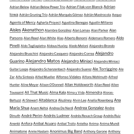
Adrian
Adrian Filak von Blanck
Adrian Belew
Adrian Belew Power Trio
Iowa
Adrián Gruning Trío
Adrián Marqués Gómez
Adrián Mastrocola
Aequo
Agents of Mercy
Agharta Proyect
Agustina Banegas
Agustín Millares
Aisles
Akenathon
Alan
Alambre González
Alan Lomax
Alan Parker
Aldo
Parsons
Alan Reed
Alan White
Alas
Alberto Bonomi
Aldemaro Romero
Pinelli
Aldo Tagliapietra
Aldous Huxley
Aledo Meloni
Alejandro Brondo
Alejandro
Alejandro Bruschini
Alejandro Casquero
Alejandro Correa
Alejandro Matos
Guarino
Alejandro Miniaci
Alejandro Miniaci
Ale Torriggino
Guitar Loops
Alejandro Schanzenbach
Alejandro Suarez
Ale
Alfonso Vidales
Zar
Alfa Sintesis
Alfed Mueller
Alfons Wohlmuth
Alfred
Allan Holdsworth
Hunter
Aline Meyer
Alison O​’​Donnell
Allan Reed
Allen
All That Music
Alma Kala
Almendra
Toussaint
Alma y Vida
Aloras-
Altablanca
Ana
Aluziney
Baltuzzi
Al Stewart
Alvin Lee
Analía Rosenberg
María Shua
Andrea Gonzalez
Andre
Anam Keltoi
Andrea De Nardi
André Perim
Andrés Ludmer
Dinuth
Andrés Rexach Group
Andrés Ruiz
Anfora
Anibal Acuaro
Anenbi
Anibal Troilo
Anielka
Anima
Anima Mundi
Animatone
Anonimus Big Band
Annie Haslam
Anthony Garone
Anthony