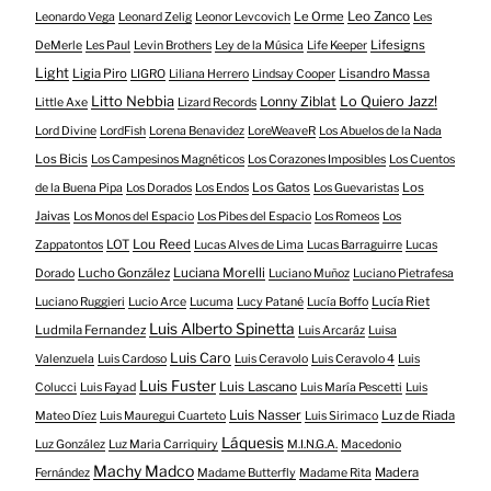
Le Orme
Leo Zanco
Leonardo Vega
Leonard Zelig
Leonor Levcovich
Les
Lifesigns
DeMerle
Les Paul
Levin Brothers
Ley de la Música
Life Keeper
Light
Ligia Piro
Lisandro Massa
LIGRO
Liliana Herrero
Lindsay Cooper
Litto Nebbia
Lonny Ziblat
Lo Quiero Jazz!
Little Axe
Lizard Records
Lord Divine
LordFish
Lorena Benavidez
LoreWeaveR
Los Abuelos de la Nada
Los Bicis
Los Campesinos Magnéticos
Los Corazones Imposibles
Los Cuentos
Los Gatos
Los
de la Buena Pipa
Los Dorados
Los Endos
Los Guevaristas
Jaivas
Los Monos del Espacio
Los Pibes del Espacio
Los Romeos
Los
LOT
Lou Reed
Zappatontos
Lucas Alves de Lima
Lucas Barraguirre
Lucas
Lucho González
Luciana Morelli
Dorado
Luciano Muñoz
Luciano Pietrafesa
Lucía Riet
Luciano Ruggieri
Lucio Arce
Lucuma
Lucy Patané
Lucía Boffo
Luis Alberto Spinetta
Ludmila Fernandez
Luis Arcaráz
Luisa
Luis Caro
Valenzuela
Luis Cardoso
Luis Ceravolo
Luis Ceravolo 4
Luis
Luis Fuster
Luis Lascano
Colucci
Luis Fayad
Luis María Pescetti
Luis
Luis Nasser
Luz de Riada
Mateo Díez
Luis Mauregui Cuarteto
Luis Sirimaco
Láquesis
Luz González
Luz Maria Carriquiry
M.I.N.G.A.
Macedonio
Machy Madco
Madera
Fernández
Madame Butterfly
Madame Rita