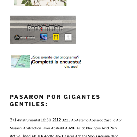
PASARON POR GIGANTES
GENTILES:
3+1
2112
18:30
4Instrumental
3223
Ab Aeterno
Abelardo Castillo
Abril
Acid Rain
Musashi
Abstraction Layer
Abstrakt
ABWH
Acido Pléxippus
Active Heed
ADHER
Adolfo Bioy Casares
Adriana Monis
Adriana Nano