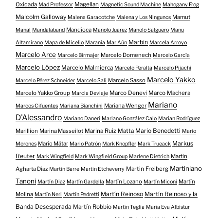
Oxidada
Magellan
Mad Professor
Magnetic Sound Machine
Mahogany Frog
Malcolm Galloway
Mamut
Malena Garacotche
Malena y Los Ningunos
Mandioca
Manal
Mandalaband
Manolo Juarez
Manolo Salguero
Manu
Marbin
Altamirano
Mapa de Micelio
Marania
Mar Aún
Marcela Arroyo
Marcelo Arce
Marcelo Domenech
Marcelo Birmajer
Marcelo García
Marcelo López
Marcelo Malmierca
Marcelo Peralta
Marcelo Pijachi
Marcelo Yakko
Marcelo Sasso
Marcelo Pérez Schneider
Marcelo Sali
Marcelo Yakko Group
Marco Denevi
Marco Machera
Marcia Deviaje
Mariano
Mariana Wenger
Marcos Cifuentes
Mariana Bianchini
D'Alessandro
Mariano Daneri
Mariano González Calo
Marian Rodríguez
Mario Benedetti
Marillion
Marina Masseilot
Marina Ruiz Matta
Mario
Markus
Mario Mátar
Morones
Mario Patrón
Mark Knopfler
Mark Trueack
Reuter
Martin
Mark Wingfield
Mark Wingfield Group
Marlene Dietrich
Martiniano
Agharta Diaz
Martin Freiberg
Martin Barre
Martin Etcheverry
Tanoni
Martín Lozano
Martín
Martín Diaz
Martín Gardella
Martín Miconi
Martín Reinoso
Martín Reinoso y la
Molina
Martín Neri
Martín Pedretti
Banda Desesperada
Martín Robbio
Martín Teglia
María Eva Albistur