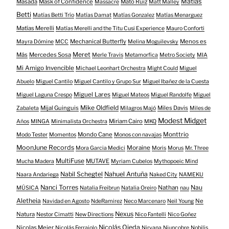
Matías
Masada
Mask of Confidence
Mato Ruiz
Massacre
Matt Malley
Betti
Matías Betti Trío
Matías Damat
Matías Gonzalez
Matías Menarguez
Matías Merelli
Matías Merelli and the Titu Cusi Experience
Mauro Conforti
Mechanical Butterfly
Menos es
Mayra Dómine
MCC
Melina Moguilevsky
Meret
Más
Mercedes Sosa
Merle Travis
Metamorfica
Metro Society
MIA
Mi Amigo Invencible
Michael Leonhart Orchestra
Might Could
Miguel
Abuelo
Miguel Cantilo
Miguel Cantilo y Grupo Sur
Miguel Ibañez de la Cuesta
Miguel Lares
Miguel Laguna Crespo
Miguel Mateos
Miguel Randolfe
Miguel
Mike Oldfield
Mijal Guinguis
Miles Davis
Zabaleta
Milagros Majó
Miles de
Modest Midget
Miriam Cairo
Años
MINGA
Minimalista Orchestra
MKQ
Mondo Cane
Monttrio
Modo Tester
Momentos
Monos con navajas
MoonJune Records
Moraine
Mora Garcia Medici
Moris
Morus
Mr. Three
MultiFuse
MUTAVE
Mucha Madera
Myriam Cubelos
Mythopoeic Mind
Nabil Schegtel
Nahuel Antuña
Naara Andariega
Naked City
NAMEKU
Nanci Torres
Nau
Nathan
MÚSICA
Natalia Freibrun
Natalia Oreiro
nau
Aletheia
Ne
Navidad en Agosto
NdeRamirez
Neco Marcenaro
Neil Young
Nexus
Natura
Nestor Cimatti
New Directions
Nico Fantelli
Nico Goñez
Nicolás Ojeda
Nicolas Meier
Nicolás Ferraiolo
Nirvana
Niuncobre
Nobilis