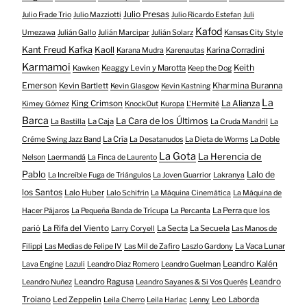
Julio Presas
Julio Frade Trio
Julio Mazziotti
Julio Ricardo Estefan
Juli
Kafod
Umezawa
Julián Gallo
Julián Marcipar
Julián Solarz
Kansas City Style
Kant Freud Kafka
Kaoll
Karina Corradini
Karana Mudra
Karenautas
Karmamoi
Keith
Keaggy Levin y Marotta
Kawken
Keep the Dog
Emerson
Kevin Bartlett
Kharmina Buranna
Kevin Glasgow
Kevin Kastning
La
King Crimson
La Alianza
Kimey Gómez
KnockOut
Kuropa
L'Hermité
Barca
La Cara de los Últimos
La Caja
La Bastilla
La Cruda Mandril
La
La Cría
Créme Swing Jazz Band
La Desatanudos
La Dieta de Worms
La Doble
La Gota
La Herencia de
Nelson
Laermandá
La Finca de Laurento
Pablo
Lalo de
La Increíble Fuga de Triángulos
La Joven Guarrior
Lakranya
los Santos
Lalo Huber
Lalo Schifrin
La Máquina Cinemática
La Máquina de
La Perra que los
Hacer Pájaros
La Pequeña Banda de Trícupa
La Percanta
parió
La Rifa del Viento
La Secta
La Secuela
Larry Coryell
Las Manos de
La Vaca Lunar
Filippi
Las Medias de Felipe IV
Las Mil de Zafiro
Laszlo Gardony
Leandro Kalén
Lava Engine
Lazuli
Leandro Diaz Romero
Leandro Guelman
Leandro Ragusa
Leandro
Leandro Nuñez
Leandro Sayanes & Si Vos Querés
Troiano
Led Zeppelin
Leo Laborda
Leila Cherro
Leila Harlac
Lenny