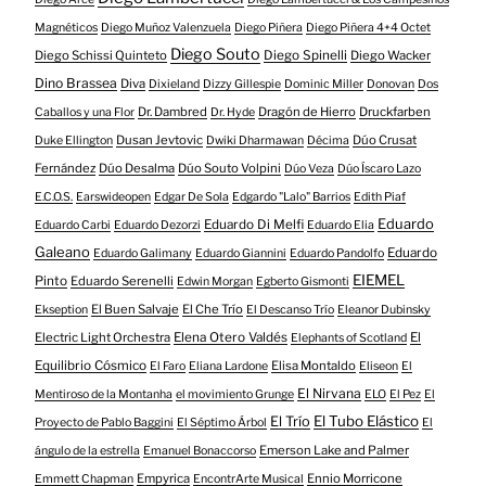
Magnéticos
Diego Muñoz Valenzuela
Diego Piñera
Diego Piñera 4+4 Octet
Diego Souto
Diego Schissi Quinteto
Diego Spinelli
Diego Wacker
Dino Brassea
Diva
Dixieland
Dizzy Gillespie
Dominic Miller
Donovan
Dos
Dr. Dambred
Dragón de Hierro
Druckfarben
Caballos y una Flor
Dr. Hyde
Dusan Jevtovic
Dúo Crusat
Duke Ellington
Dwiki Dharmawan
Décima
Fernández
Dúo Desalma
Dúo Souto Volpini
Dúo Veza
Dúo Íscaro Lazo
E.C.O.S.
Earswideopen
Edgar De Sola
Edgardo "Lalo" Barrios
Edith Piaf
Eduardo
Eduardo Di Melfi
Eduardo Carbi
Eduardo Dezorzi
Eduardo Elia
Galeano
Eduardo
Eduardo Galimany
Eduardo Giannini
Eduardo Pandolfo
EIEMEL
Pinto
Eduardo Serenelli
Edwin Morgan
Egberto Gismonti
El Buen Salvaje
El Che Trío
Ekseption
El Descanso Trío
Eleanor Dubinsky
Electric Light Orchestra
Elena Otero Valdés
El
Elephants of Scotland
Equilibrio Cósmico
Elisa Montaldo
El Faro
Eliana Lardone
Eliseon
El
El Nirvana
Mentiroso de la Montanha
el movimiento Grunge
ELO
El Pez
El
El Tubo Elástico
El Trío
Proyecto de Pablo Baggini
El Séptimo Árbol
El
Emerson Lake and Palmer
ángulo de la estrella
Emanuel Bonaccorso
Empyrica
Ennio Morricone
Emmett Chapman
EncontrArte Musical