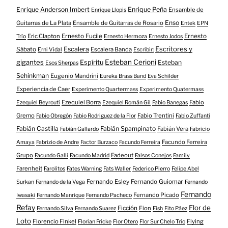
Enrique Anderson Imbert
Enrique Peña
Ensamble de
Enrique Llopis
Enso
Guitarras de La Plata
Ensamble de Guitarras de Rosario
Entek
EPN
Eric Clapton
Ernesto Fucile
Ernesto
Trío
Ernesto Hermoza
Ernesto Jodos
Escritores y
Escalera
Sábato
Escalera Banda
Erni Vidal
Escribir:
gigantes
Esteban Cerioni
Espíritu
Esteban
Esos Sherpas
Sehinkman
Eugenio Mandrini
Eureka Brass Band
Eva Schilder
Experiencia de Caer
Experimento Quartermass
Experimento Quatermass
Ezequiel Borra
Fabio
Ezequiel Beyrouti
Ezequiel Román Gil
Fabio Banegas
Gremo
Fabio Trentini
Fabio Obregón
Fabio Rodriguez de la Flor
Fabio Zuffanti
Fabián Castilla
Fabián Spampinato
Fabián Vera
Fabián Gallardo
Fabricio
Facundo Ferreira
Amaya
Fabrizio de Andre
Factor Burzaco
Facundo Ferreira
Grupo
Fadeout
Facundo Galli
Facundo Madrid
Falsos Conejos
Family
Farenheit
Farolitos
Fates Warning
Fats Waller
Federico Pierro
Felipe Abel
Fernando Esley
Fernando Guiomar
Surkan
Fernando de la Vega
Fernando
Fernando
Fernando Picado
Iwasaki
Fernando Manrique
Fernando Pacheco
Refay
Flor de
Ficción
Fion
Fernando Silva
Fernando Suarez
Fish
Fito Páez
Loto
Florencio Finkel
Flying
Florian Fricke
Flor Otero
Flor Sur Chelo Trío