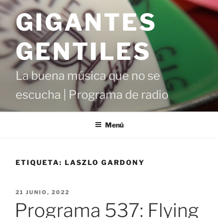
Saltar
GIGANTES
al
contenido
GENTILES
La buena música que no se
escucha | Programa de radio
Menú
ETIQUETA:
LASZLO GARDONY
PUBLICADO
21 JUNIO, 2022
EL
Programa 537: Flying