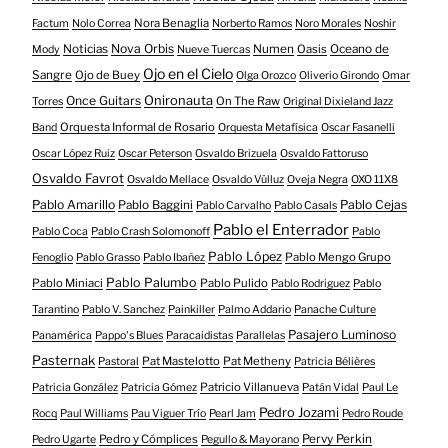
Nora Benaglia
Factum
Nolo Correa
Norberto Ramos
Noro Morales
Noshir
Nova Orbis
Noticias
Numen
Oasis
Oceano de
Mody
Nueve Tuercas
Ojo en el Cielo
Sangre
Ojo de Buey
Olga Orozco
Oliverio Girondo
Omar
Onironauta
Once Guitars
On The Raw
Torres
Original Dixieland Jazz
Orquesta Informal de Rosario
Band
Orquesta Metafísica
Oscar Fasanelli
Oscar López Ruiz
Oscar Peterson
Osvaldo Brizuela
Osvaldo Fattoruso
Osvaldo Favrot
Osvaldo Mellace
Osvaldo Vülluz
Oveja Negra
OXO 11X8
Pablo Amarillo
Pablo Cejas
Pablo Baggini
Pablo Carvalho
Pablo Casals
Pablo el Enterrador
Pablo Coca
Pablo Crash Solomonoff
Pablo
Pablo López
Pablo Mengo Grupo
Fenoglio
Pablo Grasso
Pablo Ibañez
Pablo Palumbo
Pablo Miniaci
Pablo Pulido
Pablo Rodriguez
Pablo
Tarantino
Pablo V. Sanchez
Painkiller
Palmo Addario
Panache Culture
Pasajero Luminoso
Panamérica
Pappo's Blues
Paracaidistas
Parallelas
Pasternak
Pat Mastelotto
Pat Metheny
Pastoral
Patricia Bélières
Patricio Villanueva
Patricia González
Patricia Gómez
Patán Vidal
Paul Le
Pedro Jozami
Rocq
Paul Williams
Pau Viguer Trío
Pearl Jam
Pedro Roude
Pedro y Cómplices
Pervy Perkin
Pedro Ugarte
Pegullo & Mayorano