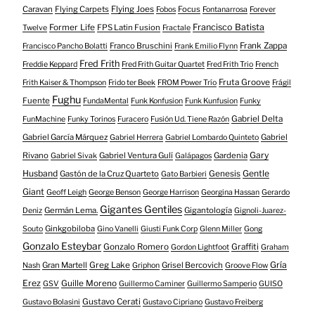
Caravan
Flying Carpets
Flying Joes
Focus
Fobos
Fontanarrosa
Forever
Francisco Batista
Former Life
FPS Latin Fusion
Twelve
Fractale
Franco Bruschini
Frank Zappa
Francisco Pancho Bolatti
Frank Emilio Flynn
Fred Frith
Freddie Keppard
Fred Frith Guitar Quartet
Fred Frith Trio
French
Fruta Groove
Frith Kaiser & Thompson
Frido ter Beek
FROM Power Trío
Frágil
Fughu
Fuente
FundaMental
Funk Konfusion
Funk Kunfusion
Funky
Gabriel Delta
FunMachine
Funky Torinos
Furacero
Fusión Ud. Tiene Razón
Gabriel García Márquez
Gabriel
Gabriel Herrera
Gabriel Lombardo Quinteto
Gary
Rivano
Gabriel Ventura Gulí
Gardenia
Gabriel Sivak
Galápagos
Husband
Gentle
Gastón de la Cruz Quarteto
Genesis
Gato Barbieri
Giant
Geoff Leigh
George Benson
George Harrison
Georgina Hassan
Gerardo
Gigantes Gentiles
Germán Lema.
Gigantología
Deniz
Gignoli-Juarez-
Ginkgobiloba
Souto
Gino Vanelli
Giusti Funk Corp
Glenn Miller
Gong
Gonzalo Esteybar
Gonzalo Romero
Graffiti
Gordon Lightfoot
Graham
Gría
Gran Martell
Greg Lake
Grisel Bercovich
Nash
Griphon
Groove Flow
Erez
Guille Moreno
GSV
Guillermo Caminer
Guillermo Samperio
GUISO
Gustavo Cerati
Gustavo Bolasini
Gustavo Cipriano
Gustavo Freiberg