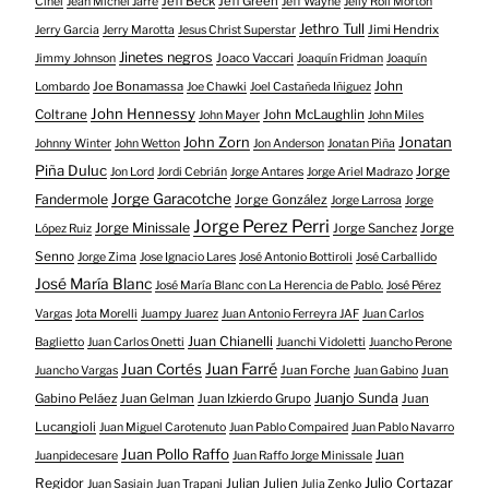
Jeff Beck
Jeff Green
Cinel
Jean Michel Jarre
Jeff Wayne
Jelly Roll Morton
Jethro Tull
Jimi Hendrix
Jerry Garcia
Jerry Marotta
Jesus Christ Superstar
Jinetes negros
Joaco Vaccari
Jimmy Johnson
Joaquín Fridman
Joaquín
Joe Bonamassa
John
Lombardo
Joe Chawki
Joel Castañeda Iñiguez
John Hennessy
Coltrane
John McLaughlin
John Mayer
John Miles
John Zorn
Jonatan
Johnny Winter
John Wetton
Jon Anderson
Jonatan Piña
Piña Duluc
Jorge
Jon Lord
Jordi Cebrián
Jorge Antares
Jorge Ariel Madrazo
Jorge Garacotche
Fandermole
Jorge González
Jorge Larrosa
Jorge
Jorge Perez Perri
Jorge Minissale
Jorge Sanchez
Jorge
López Ruiz
Senno
Jorge Zima
Jose Ignacio Lares
José Antonio Bottiroli
José Carballido
José María Blanc
José María Blanc con La Herencia de Pablo.
José Pérez
Vargas
Jota Morelli
Juampy Juarez
Juan Antonio Ferreyra JAF
Juan Carlos
Juan Chianelli
Baglietto
Juan Carlos Onetti
Juanchi Vidoletti
Juancho Perone
Juan Farré
Juan Cortés
Juan Forche
Juan
Juancho Vargas
Juan Gabino
Juanjo Sunda
Gabino Peláez
Juan Gelman
Juan Izkierdo Grupo
Juan
Lucangioli
Juan Miguel Carotenuto
Juan Pablo Compaired
Juan Pablo Navarro
Juan Pollo Raffo
Juan
Juanpidecesare
Juan Raffo Jorge Minissale
Regidor
Julio Cortazar
Julian Julien
Juan Sasiain
Juan Trapani
Julia Zenko