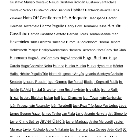
Gustavo Musso
Gustavo Roldán
Gustavo Nasuti
Gustavo Santaolalla
Habitat
Gustavo Scholz
Gustavo “Lobo” Giannini
Hablando de arte
Hans
Hats Off Gentlemen It's Adequate
Zimmer
Headspace
Hector
Hernán
Hector Pegullo
Germán Oesterheld
Henry Cow
Hermann Hesse
Cassibba
Hernán Cassibba Sexteto
Hernán Flores
Hernán Mandelman
Hexatónica
Hilda Lizarazu
Hincapie
Hiromi's Sonicbloom
Hiromi Uehara
Holdsworth Pasqua Haslip Wackerman
Homero Lavorano
Hora Cero
Hot Club
Huancara
Hugo Bertone
Hugo & Los Gemelos
Hugo Antonelli
Hugo
Huinca
Hush
García
Hugo Gonzalez Neira
Hunka Munka
Hyacintus
Héctor
Hallal
Héctor Pegullo Trío
Identikit
Ignacio Arigós
Ignacio Montoya Carlotto
Ignacio Puccini
Igor Gnomo
Septeto
Ike Parodi
Illutia
Il Sogno di Rubik
In-
Initial Gravity
Invisible
Irene Ruth
fusión
INAMU
Inner Road
Invictor
Irreal
Isidoro Blaisten
Isobar
Iszil
Ivan Chaparro
Ivan Tovar
Iván Garbulsky
Iván Tarabelli
Jaco Pastorius
Jade
Iván Iñiguez
Iván Rusansky
Jack Rozz Trío
Jano
James George Frazer
James Taylor
Jan Fiala
Jasmín Narvaja
Jati Signorio
Javier García
Javier
Javier Chino Suárez
Javier Madrazo
Javier Malosetti
Mareco
Jazz Cuvée
Javier Robledo
Javier Villafañe
Javi Herrera
Jaén Kieff
JC