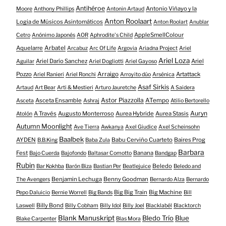
Antihéroe
Antonio Viñayo y la
Moore
Anthony Phillips
Antonin Artaud
Anton Roolaart
Logia de Músicos Asintomáticos
Anton Roolart
Anublar
AppleSmellColour
Cetro
Anónimo Japonés
AOR
Aphrodite's Child
Aquelarre
Arbatel
Arcabuz
Arc Of Life
Argovia
Ariadna Project
Ariel
Ariel Loza
Ariel Darío Sanchez
Ariel
Aguilar
Ariel Dogliotti
Ariel Gayoso
Pozzo
Arraigo
Artattack
Ariel Ranieri
Ariel Ronchi
Arroyito dúo
Arsénica
Asaf Sirkis
Artaud
Art Bear
Arti & Mestieri
Arturo Jauretche
A Saidera
Astor Piazzolla
Asceta Ensamble
ATempo
Asceta
Ashraj
Atilio Bertorello
Auryn
A Través
Augusto Monterroso
Aurea Hybride
Aurea Stasis
Atolón
Autumn Moonlight
Ave Tierra
Awkanya
Axel Giudice
Axel Scheinsohn
Baalbek
AYDEN
Babu Cerviño Cuarteto
Baires Prog
B.B.King
Baba Zula
Barbara
Fest
Banana
Bajo Cuerda
Bajofondo
Baltasar Comotto
Bandgap
Rubin
Beledo
Bar Kokhba
Barón Biza
Bastian Per
Beatlejuice
Beledo and
Benjamin Lechuga
Benny Goodman
The Avengers
Bernardo Alza
Bernardo
Big Big Train
Big Machine
Pepo Daluicio
Bernie Worrell
Big Bands
Bill
Billy Bond
Laswell
Billy Cobham
Billy Idol
Billy Joel
Blacklabél
Blacktorch
Blank Manuskript
Bledo Trío
Blue
Blake Carpenter
Blas Mora