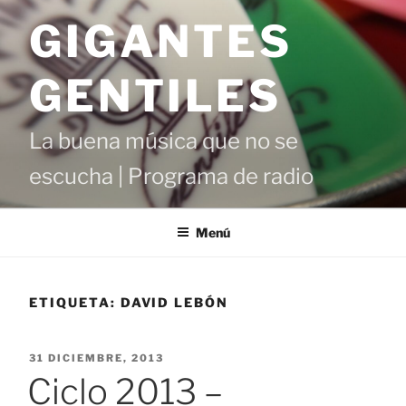
Saltar
GIGANTES
al
contenido
GENTILES
La buena música que no se
escucha | Programa de radio
Menú
ETIQUETA:
DAVID LEBÓN
PUBLICADO
31 DICIEMBRE, 2013
EL
Ciclo 2013 –