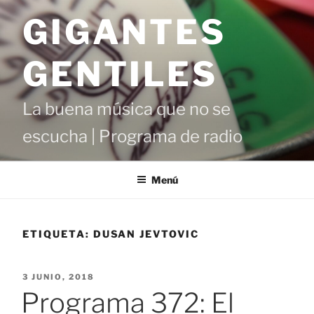
Saltar
GIGANTES
al
contenido
GENTILES
La buena música que no se
escucha | Programa de radio
Menú
ETIQUETA:
DUSAN JEVTOVIC
PUBLICADO
3 JUNIO, 2018
EL
Programa 372: El